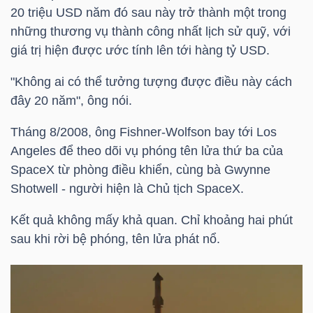
20
triệu USD
năm đó sau này trở thành một trong
NGUYÊN
những thương vụ thành công nhất lịch sử quỹ, với
VẬT
giá trị hiện được ước tính lên tới hàng
tỷ USD
.
LIỆU
"Không ai có thể tưởng tượng được điều này cách
đây 20 năm", ông nói.
Tháng 8/2008, ông Fishner-Wolfson bay tới Los
CÔNG
Angeles để theo dõi vụ phóng tên lửa thứ ba của
NGHIỆP
SpaceX từ phòng điều khiển, cùng bà Gwynne
Shotwell - người hiện là Chủ tịch SpaceX.
Kết quả không mấy khả quan. Chỉ khoảng hai phút
sau khi rời bệ phóng, tên lửa phát nổ.
TIÊU
DÙNG
KHÔNG
THIẾT