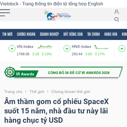
Vietstock - Trang thông tin điện tử tổng hợp
English
TIN MỚI
CHỨNG KHOÁN
DOANH NGHIỆP
BẤT ĐỘNG SẢN
TÀI CHÍNH
HÀNG HÓA
KIN
Tất cả
Tính năng
Ngành
Mã chứng khoán
Lãnh
VN-Index
HNX-Index
Tính
1768.06
3.28
0.19%
293.44
0.80
0.27%
năng
(-)
VIETSTOCK
Trang chủ
Thế giới
Chứng khoán thế giới
Âm thầm gom cổ phiếu SpaceX
suốt 15 năm, nhà đầu tư này lãi
CHỨNG
hàng chục tỷ USD
KHOÁN