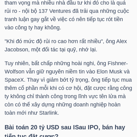
DỊCH
tham vọng mà nhiều nhà đầu tư khi đó cho là quá
VỤ
rủi ro - nội bộ 137 Ventures đã trải qua những cuộc
TRUYỀN
tranh luận gay gắt về việc có nên tiếp tục rót tiền
THÔNG
vào công ty hay không.
"Khi đó mức độ rủi ro cao hơn rất nhiều", ông Alex
Jacobson, một đối tác tại quỹ, nhớ lại.
Tuy nhiên, bất chấp những hoài nghi, ông Fishner-
TIỆN
Wolfson vẫn giữ nguyên niềm tin vào Elon Musk và
ÍCH
SpaceX. Thay vì giảm bớt tỷ trọng, ông tiếp tục mua
thêm cổ phần mỗi khi có cơ hội, đặt cược rằng công
ty không chỉ thành công trong lĩnh vực tên lửa mà
còn có thể xây dựng những doanh nghiệp hoàn
BẤT
toàn mới như Starlink.
ĐỘNG
Bài toán 20
tỷ USD
sau ISau IPO, bán hay
SẢN
tiếp tục đặt cược?