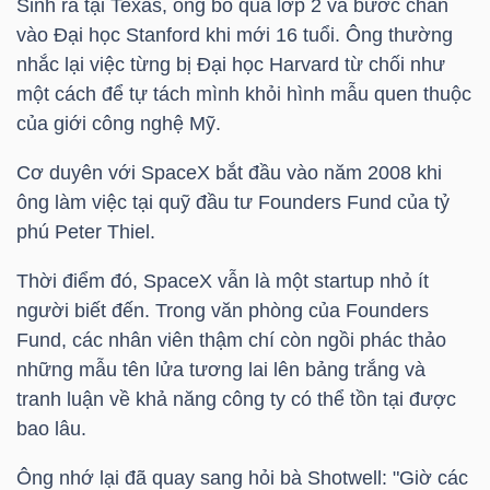
Sinh ra tại Texas, ông bỏ qua lớp 2 và bước chân
vào Đại học Stanford khi mới 16 tuổi. Ông thường
nhắc lại việc từng bị Đại học Harvard từ chối như
TRÁI
một cách để tự tách mình khỏi hình mẫu quen thuộc
PHIẾU
của giới công nghệ Mỹ.
Cơ duyên với SpaceX bắt đầu vào năm 2008 khi
ông làm việc tại quỹ đầu tư Founders Fund của tỷ
CÔNG
phú Peter Thiel.
CỤ
Thời điểm đó, SpaceX vẫn là một startup nhỏ ít
ĐẦU
người biết đến. Trong văn phòng của Founders
TƯ
Fund, các nhân viên thậm chí còn ngồi phác thảo
những mẫu tên lửa tương lai lên bảng trắng và
tranh luận về khả năng công ty có thể tồn tại được
TRUY
bao lâu.
XUẤT
DỮ
Ông nhớ lại đã quay sang hỏi bà Shotwell: "Giờ các