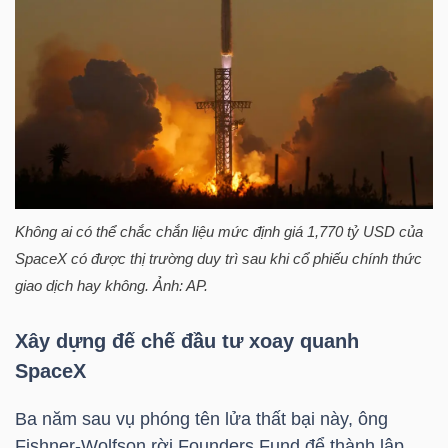
YẾU
TIÊU
DÙNG
THIẾT
YẾU
Không ai có thể chắc chắn liệu mức định giá 1,770
tỷ USD
của
SpaceX có được thị trường duy trì sau khi cổ phiếu chính thức
giao dịch hay không. Ảnh: AP.
CHĂM
Xây dựng đế chế đầu tư xoay quanh
SÓC
SpaceX
SỨC
Ba năm sau vụ phóng tên lửa thất bại này, ông
KHỎE
Fishner-Wolfson rời Founders Fund để thành lập