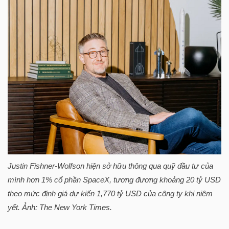
HÀNG
HÓA
KINH
TẾ
THẾ
GIỚI
Justin Fishner-Wolfson hiện sở hữu thông qua quỹ đầu tư của
mình hơn 1% cổ phần SpaceX, tương đương khoảng 20
tỷ USD
ĐÔNG
theo mức định giá dự kiến 1,770
tỷ USD
của công ty khi niêm
DƯƠNG
yết. Ảnh: The New York Times.