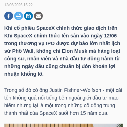
12/06/2026 15:22
DOANH
NGHIỆP
Khi cổ phiếu SpaceX chính thức giao dịch trên
Khi SpaceX chính thức lên sàn vào ngày 12/06
trong thương vụ IPO được dự báo lớn nhất lịch
sử Phố Wall, không chỉ Elon Musk mà hàng loạt
BẤT
cộng sự, nhân viên và nhà đầu tư đồng hành từ
ĐỘNG
những ngày đầu cũng chuẩn bị đón khoản lợi
SẢN
nhuận khổng lồ.
Trong số đó có ông Justin Fishner-Wolfson - một cái
TÀI
tên không quá nổi tiếng bên ngoài giới đầu tư mạo
CHÍNH
hiểm nhưng lại là một trong những cổ đông trung
thành nhất của SpaceX suốt hơn 15 năm qua.