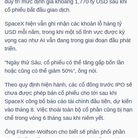
ngữ
duy trì mức định giá khoảng 1,770
tỷ USD
sau khi
(-)
cổ phiếu bắt đầu giao dịch.
SpaceX hiện vẫn ghi nhận các khoản lỗ hàng
tỷ
Dịch
USD
mỗi năm, trong khi một số lĩnh vực được kỳ
vụ
vọng cao như AI vẫn đang trong giai đoạn đầu phát
(-)
triển.
"Ngày thứ Sáu, cổ phiếu có thể tăng gấp bốn lần
hoặc cũng có thể giảm 50%", ông nói.
Đào
tạo
Theo quy định hiện hành, các cổ đông trước IPO sẽ
chưa được phép bán cổ phiếu cho tới sau khi
SpaceX công bố báo cáo tài chính đầu tiên, dự kiến
vào tháng 8. Việc thoái toàn bộ cổ phần cũng bị hạn
chế trong vòng 6 tháng sau khi niêm yết.
Sách
tài
Ông Fishner-Wolfson cho biết sẽ phân phối phần
chính