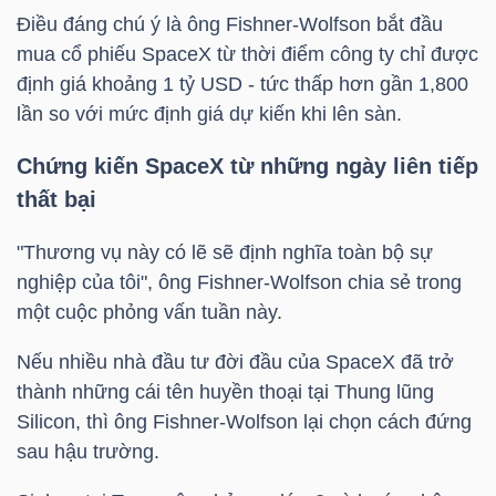
Điều đáng chú ý là ông Fishner-Wolfson bắt đầu
mua cổ phiếu SpaceX từ thời điểm công ty chỉ được
NGÀNH
định giá khoảng 1
tỷ USD
- tức thấp hơn gần 1,800
lần so với mức định giá dự kiến khi lên sàn.
Chứng kiến SpaceX từ những ngày liên tiếp
DOANH
thất bại
NGHIỆP
"Thương vụ này có lẽ sẽ định nghĩa toàn bộ sự
nghiệp của tôi", ông Fishner-Wolfson chia sẻ trong
một cuộc phỏng vấn tuần này.
CỔ
PHIẾU
Nếu nhiều nhà đầu tư đời đầu của SpaceX đã trở
thành những cái tên huyền thoại tại Thung lũng
Silicon, thì ông Fishner-Wolfson lại chọn cách đứng
sau hậu trường.
PHÁI
SINH