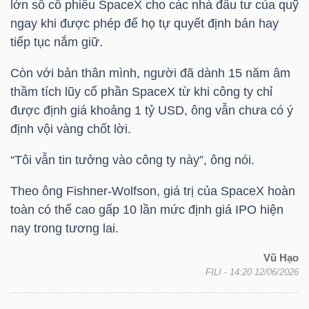
lớn số cổ phiếu SpaceX cho các nhà đầu tư của quỹ
ngay khi được phép để họ tự quyết định bán hay
tiếp tục nắm giữ.
Còn với bản thân mình, người đã dành 15 năm âm
Công
thầm tích lũy cổ phần SpaceX từ khi công ty chỉ
cụ
được định giá khoảng 1
tỷ USD
, ông vẫn chưa có ý
đầu
định vội vàng chốt lời.
tư
“Tôi vẫn tin tưởng vào công ty này”, ông nói.
Theo ông Fishner-Wolfson, giá trị của SpaceX hoàn
toàn có thể cao gấp 10 lần mức định giá IPO hiện
nay trong tương lai.
Truyền
thông
Vũ Hạo
tài
FILI
- 14:20 12/06/2026
chính