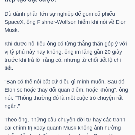
Mã
Dù dành phần lớn sự nghiệp để gom cổ phiếu
chứng
SpaceX, ông Fishner-Wolfson hiếm khi nói về Elon
khoán
Musk.
(-)
Khi được hỏi liệu ông có từng thẳng thắn góp ý với
Tất cả
Cổ phiếu
Chỉ số
Chứng chỉ quỹ
Chứng 
vị tỷ phú này hay không, ông im lặng gần 20 giây
trước khi trả lời rằng có, nhưng từ chối tiết lộ chi
Lãnh
tiết.
đạo
(-)
"Bạn có thể nói bất cứ điều gì mình muốn. Sau đó
Elon sẽ hoặc thay đổi quan điểm, hoặc không", ông
Tất cả
Người nội bộ
Người liên quan
Cổ đông lớn
nói. "Thông thường đó là một cuộc trò chuyện rất
ngắn."
Tin
tức
Theo ông, những câu chuyện đời tư hay các tranh
(-)
cãi chính trị xoay quanh Musk không ảnh hưởng