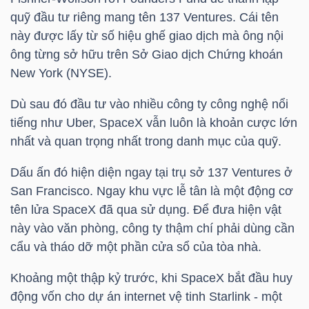
quỹ đầu tư riêng mang tên 137 Ventures. Cái tên
này được lấy từ số hiệu ghế giao dịch mà ông nội
ông từng sở hữu trên Sở Giao dịch Chứng khoán
TÀI
New York (NYSE).
CHÍNH
Dù sau đó đầu tư vào nhiều công ty công nghệ nổi
tiếng như Uber, SpaceX vẫn luôn là khoản cược lớn
nhất và quan trọng nhất trong danh mục của quỹ.
CÔNG
Dấu ấn đó hiện diện ngay tại trụ sở 137 Ventures ở
NGHỆ
San Francisco. Ngay khu vực lễ tân là một động cơ
THÔNG
tên lửa SpaceX đã qua sử dụng. Để đưa hiện vật
này vào văn phòng, công ty thậm chí phải dùng cần
TIN
cẩu và tháo dỡ một phần cửa sổ của tòa nhà.
Khoảng một thập kỷ trước, khi SpaceX bắt đầu huy
động vốn cho dự án internet vệ tinh Starlink - một