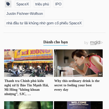
SpaceX
triệu phú
IPO
Justin Fishner-Wolfson
Dữ
nhà đầu tư lãi khủng nhờ gom cổ phiếu SpaceX
liệu
tài
chính