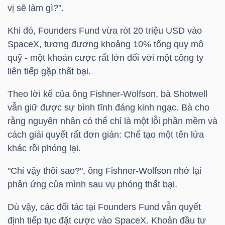
vị sẽ làm gì?".
LIỆU
Khi đó, Founders Fund vừa rót 20
triệu USD
vào
Ngành
SpaceX, tương đương khoảng 10% tổng quy mô
(-)
quỹ - một khoản cược rất lớn đối với một công ty
liên tiếp gặp thất bại.
VS-
SECTOR
Theo lời kể của ông Fishner-Wolfson, bà Shotwell
vẫn giữ được sự bình tĩnh đáng kinh ngạc. Bà cho
rằng nguyên nhân có thể chỉ là một lỗi phần mềm và
cách giải quyết rất đơn giản: Chế tạo một tên lửa
khác rồi phóng lại.
NĂNG
"Chỉ vậy thôi sao?", ông Fishner-Wolfson nhớ lại
LƯỢNG
phản ứng của mình sau vụ phóng thất bại.
Dù vậy, các đối tác tại Founders Fund vẫn quyết
định tiếp tục đặt cược vào SpaceX. Khoản đầu tư