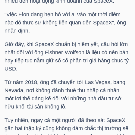
nhiều đến hoạt động kinh doanh của SpaceX.
Bài
"Việc Elon đang hẹn hò với ai vào một thời điểm
viết
nào đó thực sự không liên quan đến SpaceX", ông
của
nhận định.
tác
Giờ đây, khi SpaceX chuẩn bị niêm yết, câu hỏi lớn
giả
nhất đối với ông Fishner-Wolfson là liệu có nên bán
(-)
hay tiếp tục nắm giữ số cổ phần trị giá hàng chục
tỷ
USD
.
Báo
cáo
Từ năm 2018, ông đã chuyển tới Las Vegas, bang
phân
Nevada, nơi không đánh thuế thu nhập cá nhân -
tích
một lợi thế đáng kể đối với những nhà đầu tư sở
(-)
hữu khối tài sản khổng lồ.
Tuy nhiên, ngay cả một người đã theo sát SpaceX
Thuật
gần hai thập kỷ cũng không dám chắc thị trường sẽ