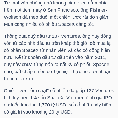
Từ một văn phòng nhỏ không biển hiệu nằm phía
trên một tiệm may ở San Francisco, ông Fishner-
TÀI
Wolfson đã theo đuổi một chiến lược rất đơn giản:
CHÍNH
Mua càng nhiều cổ phiếu SpaceX càng tốt.
CÁ
NHÂN
Thông qua quỹ đầu tư 137 Ventures, ông huy động
vốn từ các nhà đầu tư trên khắp thế giới để mua lại
cổ phần SpaceX từ nhân viên và các cổ đông hiện
hữu. Kể từ khoản đầu tư đầu tiên vào năm 2011,
PHÂN
quỹ này chưa từng bán ra bất kỳ cổ phiếu SpaceX
TÍCH
nào, bất chấp nhiều cơ hội hiện thực hóa lợi nhuận
VIETSTOCKFINANCE
trong quá khứ.
Chiến lược "ôm chặt" cổ phiếu đã giúp 137 Ventures
tích lũy hơn 1% vốn SpaceX. Với mức định giá IPO
dự kiến khoảng 1,770
tỷ USD
, số cổ phần này hiện
VĨ
có giá trị vào khoảng 20
tỷ USD
.
MÔ