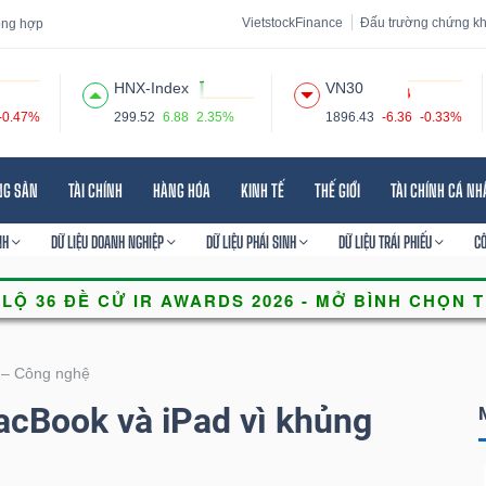
VietstockFinance
Đấu trường chứng k
tổng hợp
HNX-Index
VN30
-0.47%
299.52
6.88
2.35%
1896.43
-6.36
-0.33%
 đạo
Tin tức
Báo cáo phân tích
Thuật ngữ
Dịch vụ
NG SẢN
TÀI CHÍNH
HÀNG HÓA
KINH TẾ
THẾ GIỚI
TÀI CHÍNH CÁ N
NH
DỮ LIỆU DOANH NGHIỆP
DỮ LIỆU PHÁI SINH
DỮ LIỆU TRÁI PHIẾU
C
 – Công nghệ
acBook và iPad vì khủng