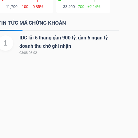
11,700
-100
-0.85%
33,400
700
+2.14%
TIN TỨC MÃ CHỨNG KHOÁN
IDC lãi 6 tháng gần 900 tỷ, gần 6 ngàn tỷ
1
doanh thu chờ ghi nhận
03/08 08:02