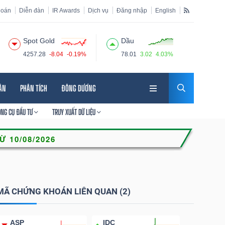
hoán
Diễn đàn
IR Awards
Dịch vụ
Đăng nhập
English
Spot Gold
Dầu
4257.28
-8.04
-0.19%
78.01
3.02
4.03%
HÂN
PHÂN TÍCH
ĐÔNG DƯƠNG
ÔNG CỤ ĐẦU TƯ
TRUY XUẤT DỮ LIỆU
MÃ CHỨNG KHOÁN LIÊN QUAN (2)
ASP
IDC