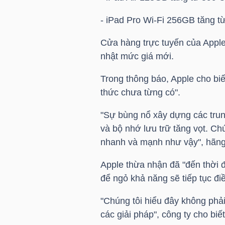
- iPad Pro Wi-Fi 256GB tăng 
TÀI
CHÍNH
Cửa hàng trực tuyến của Appl
CÁ
nhật mức giá mới.
NHÂN
Trong thông báo, Apple cho biế
thức chưa từng có".
PHÂN
"Sự bùng nổ xây dựng các trung
TÍCH
và bộ nhớ lưu trữ tăng vọt. Ch
nhanh và mạnh như vậy", hãng 
VIETSTOCKFINANCE
Apple thừa nhận đã "đến thời 
để ngỏ khả năng sẽ tiếp tục điề
"Chúng tôi hiểu đây không phải
VĨ
các giải pháp", công ty cho biết
MÔ