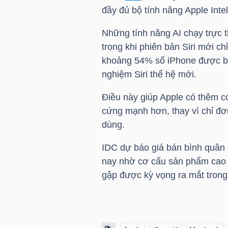
LIỆU
đầy đủ bộ tính năng Apple Intel
Những tính năng AI chạy trực t
Ngành
trong khi phiên bản Siri mới ch
(-)
khoảng 54% số iPhone được bá
VS-
nghiệm Siri thế hệ mới.
SECTOR
Điều này giúp Apple có thêm cơ
cứng mạnh hơn, thay vì chỉ đơn
dùng.
IDC
dự báo giá bán bình quân 
NĂNG
nay nhờ cơ cấu sản phẩm cao 
LƯỢNG
gập được kỳ vọng ra mắt trong 