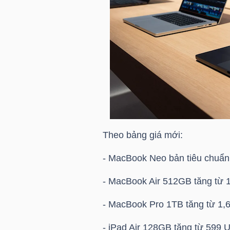
HÀNG
HÓA
KINH
TẾ
THẾ
Theo bảng giá mới:
GIỚI
- MacBook Neo bản tiêu chuẩn
- MacBook Air 512GB tăng từ 
ĐÔNG
- MacBook Pro 1TB tăng từ 1,
DƯƠNG
- iPad Air 128GB tăng từ 599