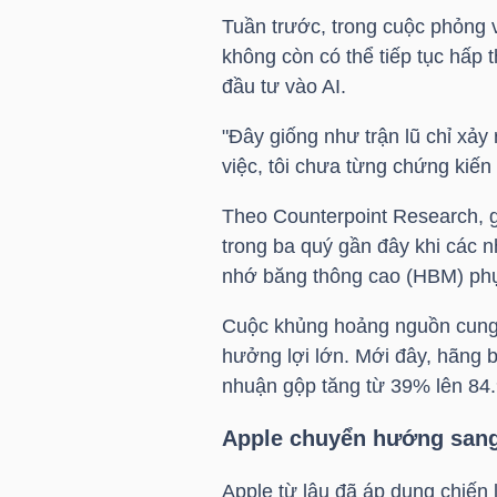
Tuần trước, trong cuộc phỏng 
không còn có thể tiếp tục hấp t
NGÀNH
đầu tư vào AI.
"Đây giống như trận lũ chỉ xảy
việc, tôi chưa từng chứng kiến
DOANH
NGHIỆP
Theo Counterpoint Research, gi
trong ba quý gần đây khi các n
nhớ băng thông cao (HBM) phụ
CỔ
Cuộc khủng hoảng nguồn cung 
PHIẾU
hưởng lợi lớn. Mới đây, hãng b
nhuận gộp tăng từ 39% lên 84.
Apple chuyển hướng sang
PHÁI
SINH
Apple từ lâu đã áp dụng chiến 