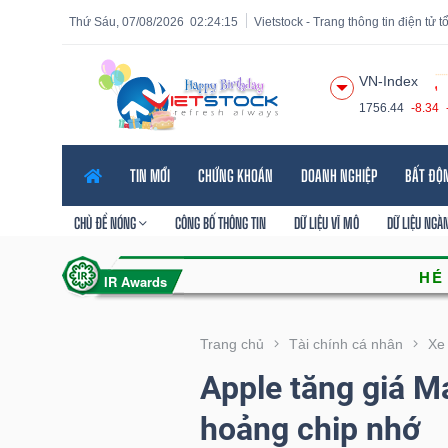
Thứ Sáu, 07/08/2026
02:24:17
Vietstock - Trang thông tin điện tử 
VN-Index
1756.44
-8.34
Tất cả
Tính năng
Ngành
Mã chứng khoán
Lãnh
TIN MỚI
CHỨNG KHOÁN
DOANH NGHIỆP
BẤT ĐỘ
Tính
năng
CHỦ ĐỀ NÓNG
CÔNG BỐ THÔNG TIN
DỮ LIỆU VĨ MÔ
DỮ LIỆU NGÀ
(-)
VIETSTOCK
Trang chủ
Tài chính cá nhân
Xe
Apple tăng giá M
CHỨNG
hoảng chip nhớ
KHOÁN