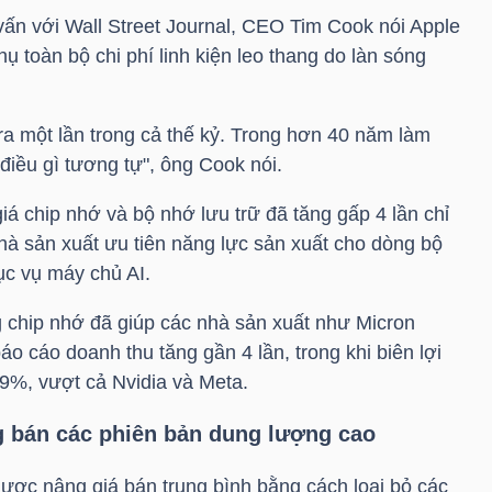
vấn với Wall Street Journal, CEO Tim Cook nói Apple
hụ toàn bộ chi phí linh kiện leo thang do làn sóng
 ra một lần trong cả thế kỷ. Trong hơn 40 năm làm
 điều gì tương tự", ông Cook nói.
á chip nhớ và bộ nhớ lưu trữ đã tăng gấp 4 lần chỉ
hà sản xuất ưu tiên năng lực sản xuất cho dòng bộ
c vụ máy chủ AI.
chip nhớ đã giúp các nhà sản xuất như Micron
áo cáo doanh thu tăng gần 4 lần, trong khi biên lợi
9%, vượt cả Nvidia và Meta.
 bán các phiên bản dung lượng cao
lược nâng giá bán trung bình bằng cách loại bỏ các