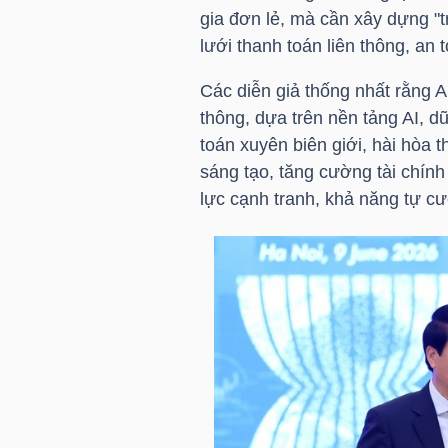
gia đơn lẻ, mà cần xây dựng "
lưới thanh toán liên thông, an
TRÁI
Các diễn giả thống nhất rằng 
PHIẾU
thông, dựa trên nền tảng AI, d
toán xuyên biên giới, hài hòa 
sáng tạo, tăng cường tài chín
lực cạnh tranh, khả năng tự cư
CÔNG
CỤ
ĐẦU
TƯ
TRUY
XUẤT
DỮ