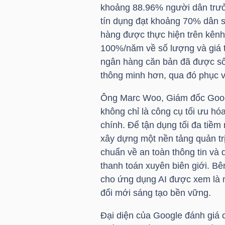
khoảng 88.96% người dân trưởn
tín dụng đạt khoảng 70% dân 
TÀI
hàng được thực hiện trên kênh
CHÍNH
100%/năm về số lượng và giá t
CÁ
ngân hàng căn bản đã được số 
NHÂN
thông minh hơn, qua đó phục v
Ông Marc Woo, Giám đốc Googl
không chỉ là công cụ tối ưu hóa
PHÂN
chính. Để tận dụng tối đa tiề
TÍCH
xây dựng một nền tảng quản trị
VIETSTOCKFINANCE
chuẩn về an toàn thông tin và d
thanh toán xuyên biên giới. Bê
cho ứng dụng AI được xem là n
đổi mới sáng tạo bền vững.
VĨ
Đại diện của Google đánh giá ca
MÔ