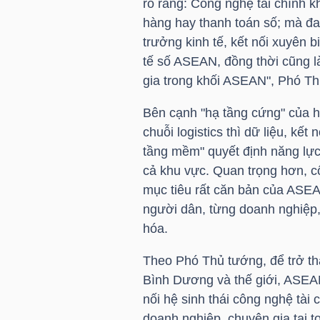
rõ ràng: Công nghệ tài chính k
NGUYÊN
hàng hay thanh toán số; mà đan
VẬT
trưởng kinh tế, kết nối xuyên b
LIỆU
tế số ASEAN, đồng thời cũng l
gia trong khối ASEAN", Phó T
Bên cạnh "hạ tầng cứng" của h
chuỗi logistics thì dữ liệu, kết
CÔNG
tầng mềm" quyết định năng lực
NGHIỆP
cả khu vực. Quan trọng hơn, c
mục tiêu rất căn bản của ASEA
người dân, từng doanh nghiệp,
hóa.
TIÊU
Theo Phó Thủ tướng, để trở th
DÙNG
Bình Dương và thế giới, ASEAN 
KHÔNG
nối hệ sinh thái công nghệ tài
THIẾT
doanh nghiệp, chuyên gia tại t