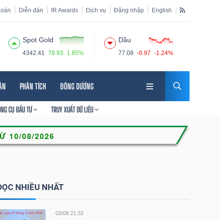
hoán
Diễn đàn
IR Awards
Dịch vụ
Đăng nhập
English
Spot Gold
Dầu
4342.41
78.93
1.85%
77.08
-0.97
-1.24%
HÂN
PHÂN TÍCH
ĐÔNG DƯƠNG
ÔNG CỤ ĐẦU TƯ
TRUY XUẤT DỮ LIỆU
ĐỌC NHIỀU NHẤT
03/08 21:32