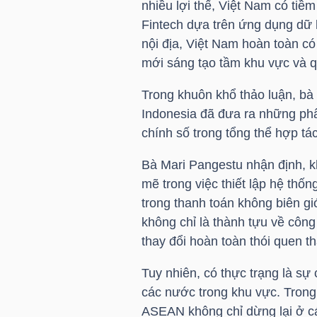
nhiều lợi thế, Việt Nam có tiềm
Fintech dựa trên ứng dụng dữ l
nội địa, Việt Nam hoàn toàn có 
NGÀNH
mới sáng tạo tầm khu vực và q
Trong khuôn khổ thảo luận, bà
Indonesia đã đưa ra những phân
DOANH
chính số trong tổng thể hợp t
NGHIỆP
Bà Mari Pangestu nhận định, 
mẽ trong việc thiết lập hệ thố
trong thanh toán không biên gi
CỔ
không chỉ là thành tựu về côn
PHIẾU
thay đổi hoàn toàn thói quen t
Tuy nhiên, có thực trạng là sự 
PHÁI
các nước trong khu vực. Trong 
SINH
ASEAN không chỉ dừng lại ở c