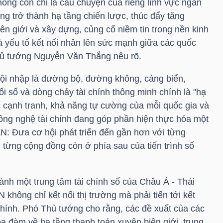
hông còn chỉ là câu chuyện của riêng lĩnh vực ngân
g trở thành hạ tầng chiến lược, thúc đẩy tăng
iên giới và xây dựng, củng cố niềm tin trong nền kinh
à yếu tố kết nối nhân lên sức mạnh giữa các quốc
hủ tướng Nguyễn Văn Thắng nêu rõ.
ội nhập là đường bộ, đường không, cảng biển,
 nối số và dòng chảy tài chính thông minh chính là "hạ
 cạnh tranh, khả năng tự cường của mỗi quốc gia và
ông nghệ tài chính đang góp phần hiện thực hóa một
N: Đưa cơ hội phát triển đến gần hơn với từng
 từng cộng đồng còn ở phía sau của tiến trình số
ành một trung tâm tài chính số của Châu Á - Thái
không chỉ kết nối thị trường mà phải tiến tới kết
 chính. Phó Thủ tướng cho rằng, các đề xuất của các
ọa đàm về hạ tầng thanh toán xuyên biên giới, trung