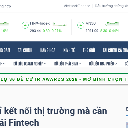
VietstockFinance
Đấu trường chứng k
tổng hợp
HNX-Index
VN30
0.19%
293.44
0.80
0.27%
1911.09
8.30
0.44%
 đạo
Tin tức
Báo cáo phân tích
Thuật ngữ
Dịch vụ
NG SẢN
TÀI CHÍNH
HÀNG HÓA
KINH TẾ
THẾ GIỚI
TÀI CHÍNH CÁ N
NH
DỮ LIỆU DOANH NGHIỆP
DỮ LIỆU PHÁI SINH
DỮ LIỆU TRÁI PHIẾU
C
kết nối thị trường mà cần
ái Fintech