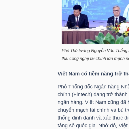
HÀNG
HÓA
KINH
TẾ
Phó Thủ tướng Nguyễn Văn Thắng n
thái công nghệ tài chính lớn mạnh 
THẾ
Việt Nam có tiềm năng trở th
GIỚI
Phó Thống đốc Ngân hàng Nhà 
chính (Fintech) đang trở thành 
ngân hàng. Việt Nam cũng đã h
ĐÔNG
chuyển mạch tài chính và bù trừ
DƯƠNG
thống định danh và xác thực đi
tảng số quốc gia. Nhờ đó, Việ