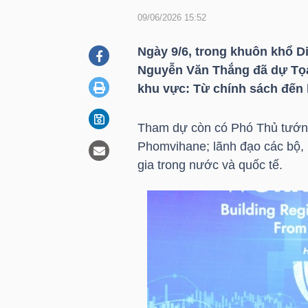
09/06/2026 15:52
DOANH
Ngày 9/6, trong khuôn khổ 
NGHIỆP
Nguyễn Văn Thắng đã dự Tọa 
khu vực: Từ chính sách đến
Tham dự còn có Phó Thủ tướn
BẤT
Phomvihane; lãnh đạo các bộ,
ĐỘNG
gia trong nước và quốc tế.
SẢN
TÀI
CHÍNH