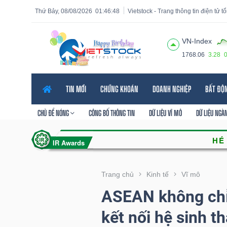
Thứ Bảy, 08/08/2026
01:46:50
Vietstock - Trang thông tin điện tử 
VN-Index
1768.06
3.28
Tất cả
Tính năng
Ngành
Mã chứng khoán
Lãnh
TIN MỚI
CHỨNG KHOÁN
DOANH NGHIỆP
BẤT ĐỘ
Tính
năng
CHỦ ĐỀ NÓNG
CÔNG BỐ THÔNG TIN
DỮ LIỆU VĨ MÔ
DỮ LIỆU NGÀ
(-)
VIETSTOCK
Trang chủ
Kinh tế
Vĩ mô
ASEAN không chỉ 
CHỨNG
kết nối hệ sinh th
KHOÁN