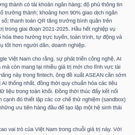
g thành có tài khoản ngân hàng; độ phủ thông tin
số trưởng thành; khoảng hơn 90% giao dịch ngân
 số; thanh toán QR tăng trưởng bình quân trên
rị trong giai đoạn 2021-2025. Hầu hết nghiệp vụ
hóa theo hướng trực tuyến, toàn trình, tự động và
ụ tốt hơn người dân, doanh nghiệp.
e Việt Nam cho rằng, sự phát triển công nghệ, AI
 mà còn mang lại nhiều giá trị mới cho lĩnh vực tài
m năng này trong fintech, ông đề xuất ASEAN cần sớm
 AI thống nhất, đồng thời quy chuẩn hóa các tiêu
ữ liệu trong toàn khối. Đồng thời thúc đẩy kết nối
n cạnh đó thiết lập các cơ chế thử nghiệm (sandbox)
hững ưu tiên hàng đầu để tạo lập một hệ sinh thái
o vai trò của Việt Nam trong chuỗi giá trị này. Với