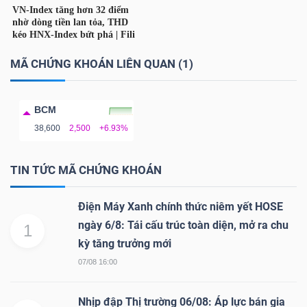
NGUYÊN
VẬT
LIỆU
MÃ CHỨNG KHOÁN LIÊN QUAN (1)
BCM
38,600
2,500
+6.93%
CÔNG
NGHIỆP
TIN TỨC MÃ CHỨNG KHOÁN
Điện Máy Xanh chính thức niêm yết HOSE
ngày 6/8: Tái cấu trúc toàn diện, mở ra chu
1
TIÊU
kỳ tăng trưởng mới
DÙNG
07/08 16:00
KHÔNG
THIẾT
Nhịp đập Thị trường 06/08: Áp lực bán gia