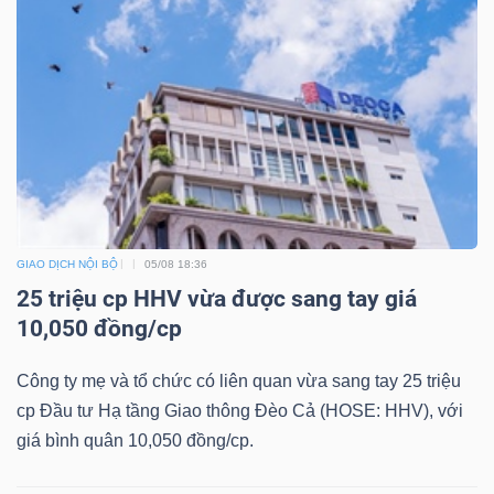
ngữ
(-)
Dịch
vụ
(-)
Đào
GIAO DỊCH NỘI BỘ
05/08 18:36
tạo
25 triệu cp HHV vừa được sang tay giá
10,050 đồng/cp
Công ty mẹ và tổ chức có liên quan vừa sang tay 25 triệu
cp Đầu tư Hạ tầng Giao thông Đèo Cả (HOSE: HHV), với
Sách
giá bình quân 10,050 đồng/cp.
tài
chính