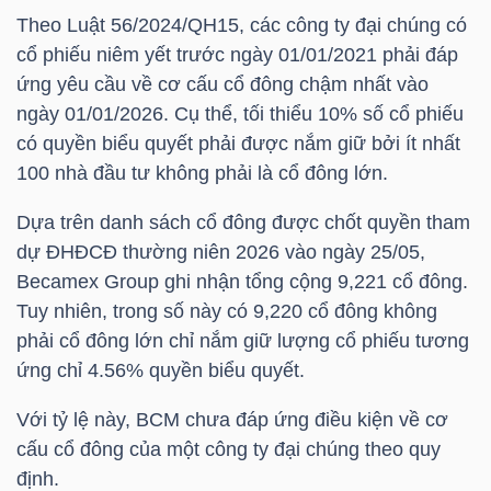
HÀNG
Theo Luật 56/2024/QH15, các công ty đại chúng có
HÓA
cổ phiếu niêm yết trước ngày 01/01/2021 phải đáp
ứng yêu cầu về cơ cấu cổ đông chậm nhất vào
ngày 01/01/2026. Cụ thể, tối thiểu 10% số cổ phiếu
có quyền biểu quyết phải được nắm giữ bởi ít nhất
KINH
100 nhà đầu tư không phải là cổ đông lớn.
TẾ
Dựa trên danh sách cổ đông được chốt quyền tham
dự ĐHĐCĐ thường niên 2026 vào ngày 25/05,
THẾ
Becamex Group ghi nhận tổng cộng 9,221 cổ đông.
GIỚI
Tuy nhiên, trong số này có 9,220 cổ đông không
phải cổ đông lớn chỉ nắm giữ lượng cổ phiếu tương
ứng chỉ 4.56% quyền biểu quyết.
ĐÔNG
Với tỷ lệ này,
BCM
chưa đáp ứng điều kiện về cơ
DƯƠNG
cấu cổ đông của một công ty đại chúng theo quy
định.