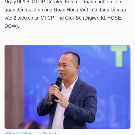
DỊCH
Ngày 06/08, CTCP Created Future - doanh nghiệp liên
VỤ
quan đến gia đình ông Đoàn Hồng Việt - đã đăng ký mua
vào 2 triệu cp tại CTCP Thế Giới Số (Digiworld, HOSE:
TRUYỀN
DGW).
THÔNG
TIỆN
ÍCH
BẤT
ĐỘNG
SẢN
GIAO DỊCH NỘI BỘ
07/08 11:24