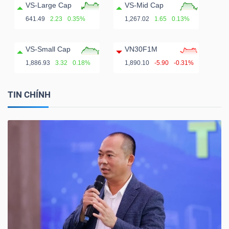
VS-Large Cap
VS-Mid Cap
641.49
2.23
0.35%
1,267.02
1.65
0.13%
VS-Small Cap
VN30F1M
1,886.93
3.32
0.18%
1,890.10
-5.90
-0.31%
TIN CHÍNH