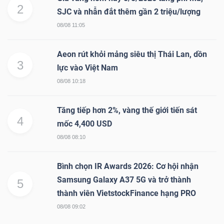
2
SJC và nhẫn đắt thêm gần 2 triệu/lượng
08/08 11:05
Aeon rút khỏi mảng siêu thị Thái Lan, dồn
3
lực vào Việt Nam
08/08 10:18
Tăng tiếp hơn 2%, vàng thế giới tiến sát
4
mốc 4,400 USD
08/08 08:10
Bình chọn IR Awards 2026: Cơ hội nhận
Samsung Galaxy A37 5G và trở thành
5
thành viên VietstockFinance hạng PRO
08/08 09:02