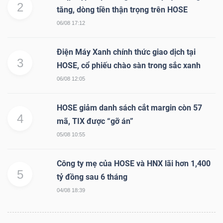
YẾU
2
tăng, dòng tiền thận trọng trên HOSE
06/08 17:12
Điện Máy Xanh chính thức giao dịch tại
3
HOSE, cổ phiếu chào sàn trong sắc xanh
TIÊU
DÙNG
06/08 12:05
THIẾT
YẾU
HOSE giảm danh sách cắt margin còn 57
4
mã, TIX được “gỡ án”
05/08 10:55
Công ty mẹ của HOSE và HNX lãi hơn 1,400
CHĂM
5
tỷ đồng sau 6 tháng
SÓC
04/08 18:39
SỨC
KHỎE