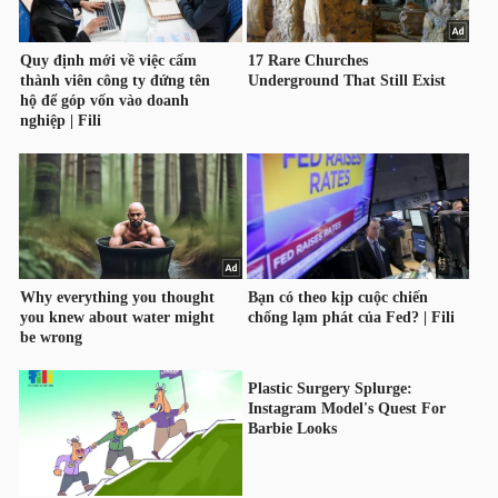
LIỆU
Ngành
(-)
VS-
SECTOR
NĂNG
LƯỢNG