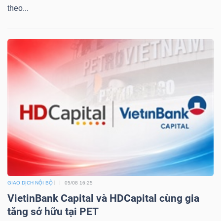
theo...
Dữ
liệu
tài
chính
GIAO DỊCH NỘI BỘ
05/08 16:25
VietinBank Capital và HDCapital cùng gia
tăng sở hữu tại PET