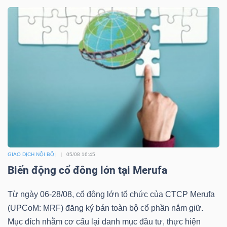
Công
cụ
đầu
tư
GIAO DỊCH NỘI BỘ
05/08 16:45
Truyền
Biến động cổ đông lớn tại Merufa
thông
Từ ngày 06-28/08, cổ đông lớn tổ chức của CTCP Merufa
tài
(UPCoM: MRF) đăng ký bán toàn bộ cổ phần nắm giữ.
chính
Mục đích nhằm cơ cấu lại danh mục đầu tư, thực hiện