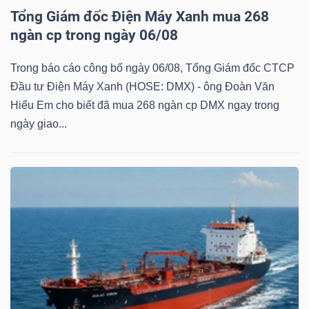
Tổng Giám đốc Điện Máy Xanh mua 268
Mã
ngàn cp trong ngày 06/08
chứng
khoán
Trong báo cáo công bố ngày 06/08, Tổng Giám đốc CTCP
(-)
Đầu tư Điện Máy Xanh (HOSE: DMX) - ông Đoàn Văn
Hiểu Em cho biết đã mua 268 ngàn cp DMX ngay trong
Tất cả
Cổ phiếu
Chỉ số
Chứng chỉ quỹ
Chứng 
ngày giao...
Lãnh
đạo
(-)
Tất cả
Người nội bộ
Người liên quan
Cổ đông lớn
Tin
tức
(-)