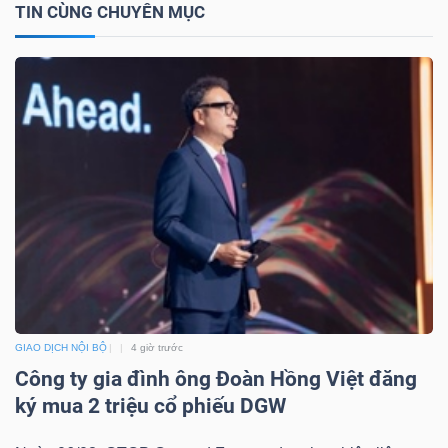
TIN CÙNG CHUYÊN MỤC
TÀI
CHÍNH
CÔNG
NGHỆ
THÔNG
TIN
GIAO DỊCH NỘI BỘ
4 giờ trước
Công ty gia đình ông Đoàn Hồng Việt đăng
ký mua 2 triệu cổ phiếu DGW