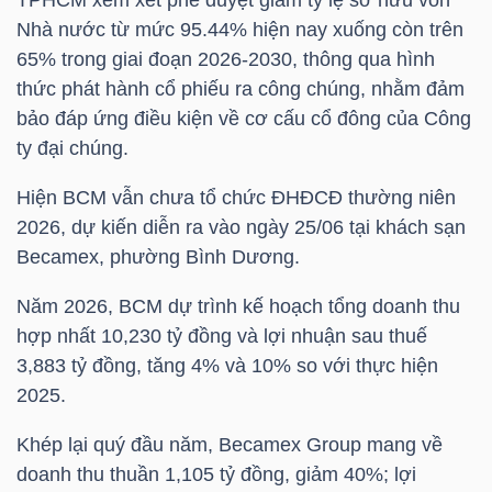
TPHCM xem xét phê duyệt giảm tỷ lệ sở hữu vốn
Nhà nước từ mức 95.44% hiện nay xuống còn trên
65% trong giai đoạn 2026-2030, thông qua hình
NGÀNH
thức phát hành cổ phiếu ra công chúng, nhằm đảm
bảo đáp ứng điều kiện về cơ cấu cổ đông của Công
ty đại chúng.
DOANH
Hiện
BCM
vẫn chưa tổ chức ĐHĐCĐ thường niên
NGHIỆP
2026, dự kiến diễn ra vào ngày 25/06 tại khách sạn
Becamex, phường Bình Dương.
Năm 2026,
BCM
dự trình kế hoạch tổng doanh thu
CỔ
hợp nhất 10,230 tỷ đồng và lợi nhuận sau thuế
PHIẾU
3,883 tỷ đồng, tăng 4% và 10% so với thực hiện
2025.
Khép lại quý đầu năm, Becamex Group mang về
PHÁI
doanh thu thuần 1,105 tỷ đồng, giảm 40%; lợi
SINH