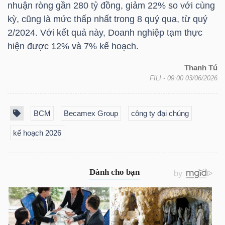
nhuận ròng gần 280 tỷ đồng, giảm 22% so với cùng
kỳ, cũng là mức thấp nhất trong 8 quý qua, từ quý
2/2024. Với kết quả này, Doanh nghiệp tạm thực
TRÁI
hiện được 12% và 7% kế hoạch.
PHIẾU
Thanh Tú
FILI
- 09:00 03/06/2026
CÔNG
BCM
Becamex Group
công ty đại chúng
CỤ
ĐẦU
kế hoạch 2026
TƯ
TRUY
XUẤT
DỮ