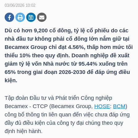
03/06/2026 10:02
DOANH
NGHIỆP
Dù có hơn 9,200 cổ đông, tỷ lệ cổ phiếu do các
nhà đầu tư không phải cổ đông lớn nắm giữ tại
Becamex Group chỉ đạt 4.56%, thấp hơn mức tối
thiểu 10% theo quy định. Doanh nghiệp đề xuất
BẤT
giảm tỷ lệ vốn Nhà nước từ 95.44% xuống trên
ĐỘNG
65% trong giai đoạn 2026-2030 để đáp ứng điều
SẢN
kiện.
Tập đoàn Đầu tư và Phát triển Công nghiệp
TÀI
Becamex - CTCP (Becamex Group,
HOSE
:
BCM
)
CHÍNH
công bố thông tin liên quan đến việc chưa đáp ứng
đầy đủ điều kiện của công ty đại chúng theo quy
định hiện hành.