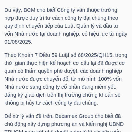
Dù vậy,
BCM
cho biết Công ty vẫn thuộc trường
TÀI
hợp được duy trì tư cách công ty đại chúng theo
CHÍNH
quy định chuyển tiếp của Luật Quản lý và đầu tư
CÁ
vốn Nhà nước tại doanh nghiệp, có hiệu lực từ ngày
NHÂN
01/08/2025.
Theo Khoản 7 Điều 59 Luật số 68/2025/QH15, trong
thời gian thực hiện kế hoạch cơ cấu lại đã được cơ
PHÂN
quan có thẩm quyền phê duyệt, các doanh nghiệp
TÍCH
Nhà nước được chuyển đổi từ mô hình 100% vốn
VIETSTOCKFINANCE
Nhà nước sang công ty cổ phần đang niêm yết,
đăng ký giao dịch trên thị trường chứng khoán sẽ
không bị hủy tư cách công ty đại chúng.
Để xử lý vấn đề trên, Becamex Group cho biết đã
VĨ
chủ động xây dựng phương án và kiến nghị UBND
MÔ