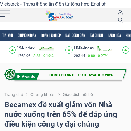
Vietstock - Trang thông tin điện tử tổng hợp
English
TIN MỚI
CHỨNG KHOÁN
DOANH NGHIỆP
BẤT ĐỘNG SẢN
TÀI CHÍNH
HÀNG HÓA
KIN
Tất cả
Tính năng
Ngành
Mã chứng khoán
Lãnh
VN-Index
HNX-Index
Tính
1768.06
3.28
0.19%
293.44
0.80
0.27%
năng
(-)
VIETSTOCK
Trang chủ
Chứng khoán
Giao dịch nội bộ
Becamex đề xuất giảm vốn Nhà
nước xuống trên 65% để đáp ứng
CHỨNG
điều kiện công ty đại chúng
KHOÁN