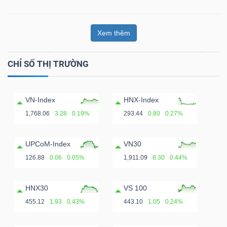
Xem thêm
CHỈ SỐ THỊ TRƯỜNG
VN-Index
HNX-Index
1,768.06
3.28
0.19%
293.44
0.80
0.27%
UPCoM-Index
VN30
126.88
0.06
0.05%
1,911.09
8.30
0.44%
HNX30
VS 100
455.12
1.93
0.43%
443.10
1.05
0.24%