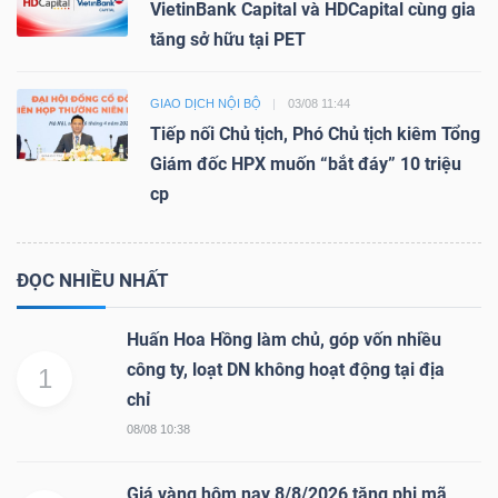
VietinBank Capital và HDCapital cùng gia
tăng sở hữu tại PET
GIAO DỊCH NỘI BỘ
03/08 11:44
Tiếp nối Chủ tịch, Phó Chủ tịch kiêm Tổng
Giám đốc HPX muốn “bắt đáy” 10 triệu
cp
ĐỌC NHIỀU NHẤT
Huấn Hoa Hồng làm chủ, góp vốn nhiều
công ty, loạt DN không hoạt động tại địa
1
chỉ
08/08 10:38
Giá vàng hôm nay 8/8/2026 tăng phi mã,