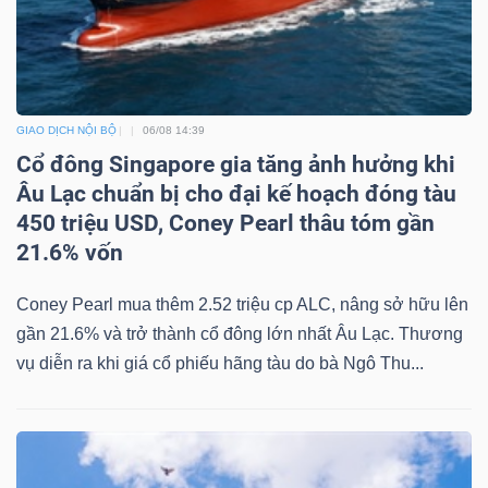
Bài
viết
của
tác
GIAO DỊCH NỘI BỘ
06/08 14:39
giả
Cổ đông Singapore gia tăng ảnh hưởng khi
(-)
Âu Lạc chuẩn bị cho đại kế hoạch đóng tàu
450 triệu USD, Coney Pearl thâu tóm gần
21.6% vốn
Báo
cáo
Coney Pearl mua thêm 2.52 triệu cp ALC, nâng sở hữu lên
phân
gần 21.6% và trở thành cổ đông lớn nhất Âu Lạc. Thương
tích
vụ diễn ra khi giá cổ phiếu hãng tàu do bà Ngô Thu...
(-)
Thuật