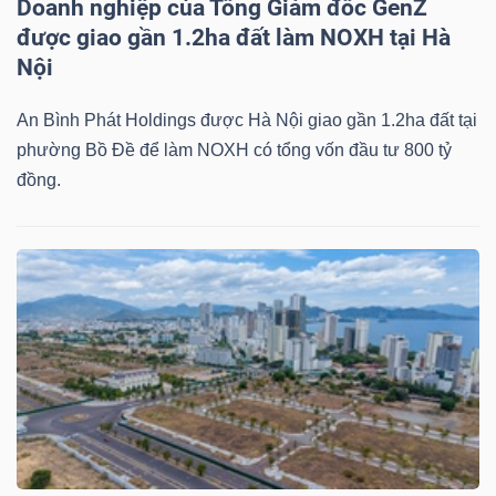
Doanh nghiệp của Tổng Giám đốc GenZ
được giao gần 1.2ha đất làm NOXH tại Hà
Nội
Dữ
An Bình Phát Holdings được Hà Nội giao gần 1.2ha đất tại
liệu
phường Bồ Đề để làm NOXH có tổng vốn đầu tư 800 tỷ
tài
đồng.
chính