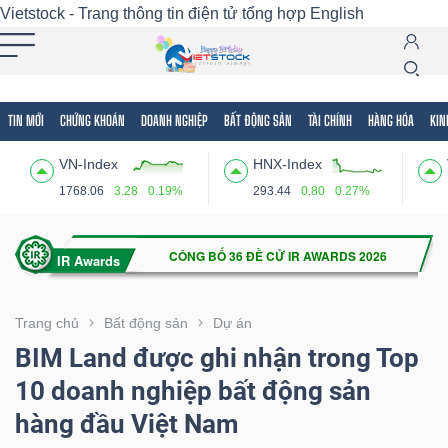
Vietstock - Trang thông tin điện tử tổng hợp
English
TIN MỚI
CHỨNG KHOÁN
DOANH NGHIỆP
BẤT ĐỘNG SẢN
TÀI CHÍNH
HÀNG HÓA
KIN
Tất cả
Tính năng
Ngành
Mã chứng khoán
Lãnh
VN-Index
HNX-Index
Tính
1768.06
3.28
0.19%
293.44
0.80
0.27%
năng
(-)
VIETSTOCK
Trang chủ
Bất động sản
Dự án
BIM Land được ghi nhận trong Top
10 doanh nghiệp bất động sản
CHỨNG
hàng đầu Việt Nam
KHOÁN