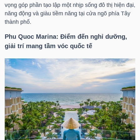
vọng góp phần tạo lập một nhịp sống đô thị hiện đại,
năng động và giàu tiềm năng tại cửa ngõ phía Tây
thành phố.
TÀI
Phu Quoc Marina: Điểm đến nghỉ dưỡng,
CHÍNH
giải trí mang tầm vóc quốc tế
CÔNG
NGHỆ
THÔNG
TIN