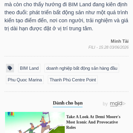
mà còn cho thấy hướng đi BIM Land đang kiên định
Bài
theo đuổi: phát triển bất động sản như một quá trình
viết
kiến tạo điểm đến, nơi con người, trải nghiệm và giá
của
trị dài hạn được đặt ở vị trí trung tâm.
tác
Minh Tài
giả
FILI
- 15:28 03/06/2026
(-)
BIM Land
doanh nghiệp bất động sản hàng đầu
Báo
Phu Quoc Marina
Thanh Phú Centre Point
cáo
phân
tích
(-)
Thuật