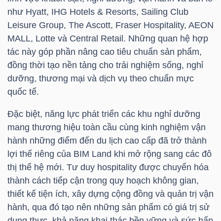
như Hyatt, IHG Hotels & Resorts, Sailing Club
Leisure Group, The Ascott, Fraser Hospitality, AEON
MALL, Lotte và Central Retail. Những quan hệ hợp
TRÁI
tác này góp phần nâng cao tiêu chuẩn sản phẩm,
PHIẾU
đồng thời tạo nền tảng cho trải nghiệm sống, nghỉ
dưỡng, thương mại và dịch vụ theo chuẩn mực
quốc tế.
CÔNG
Đặc biệt, năng lực phát triển các khu nghỉ dưỡng
CỤ
mang thương hiệu toàn cầu cùng kinh nghiệm vận
ĐẦU
hành những điểm đến du lịch cao cấp đã trở thành
TƯ
lợi thế riêng của BIM Land khi mở rộng sang các đô
thị thế hệ mới. Tư duy hospitality được chuyển hóa
thành cách tiếp cận trong quy hoạch không gian,
TRUY
thiết kế tiện ích, xây dựng cộng đồng và quản trị vận
XUẤT
hành, qua đó tạo nên những sản phẩm có giá trị sử
DỮ
dụng thực, khả năng khai thác bền vững và sức hấp