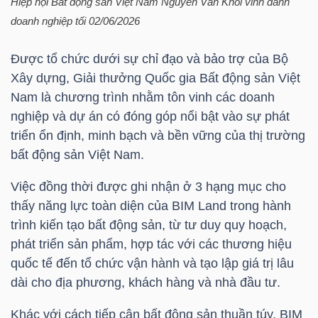
Hiệp hội Bất động sản Việt Nam Nguyễn Văn Khôi vinh danh
doanh nghiệp tối 02/06/2026
TÀI
CHÍNH
Được tổ chức dưới sự chỉ đạo và bảo trợ của Bộ
CÁ
Xây dựng, Giải thưởng Quốc gia Bất động sản Việt
NHÂN
Nam là chương trình nhằm tôn vinh các doanh
nghiệp và dự án có đóng góp nổi bật vào sự phát
triển ổn định, minh bạch và bền vững của thị trường
bất động sản Việt Nam.
PHÂN
TÍCH
Việc đồng thời được ghi nhận ở 3 hạng mục cho
VIETSTOCKFINANCE
thấy năng lực toàn diện của BIM Land trong hành
trình kiến tạo bất động sản, từ tư duy quy hoạch,
phát triển sản phẩm, hợp tác với các thương hiệu
quốc tế đến tổ chức vận hành và tạo lập giá trị lâu
dài cho địa phương, khách hàng và nhà đầu tư.
VĨ
MÔ
Khác với cách tiếp cận bất động sản thuần túy, BIM