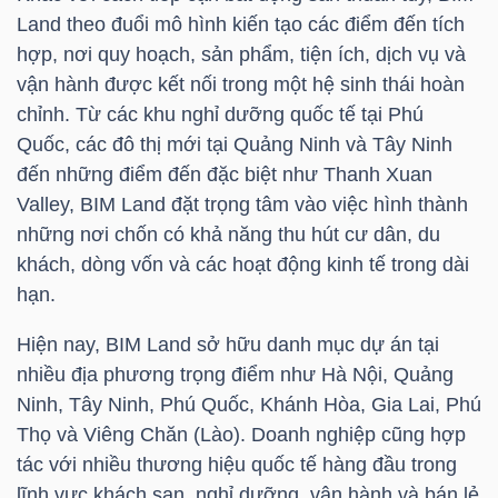
Land theo đuổi mô hình kiến tạo các điểm đến tích
hợp, nơi quy hoạch, sản phẩm, tiện ích, dịch vụ và
NGÀNH
vận hành được kết nối trong một hệ sinh thái hoàn
chỉnh. Từ các khu nghỉ dưỡng quốc tế tại Phú
Quốc, các đô thị mới tại Quảng Ninh và Tây Ninh
đến những điểm đến đặc biệt như Thanh Xuan
DOANH
Valley, BIM Land đặt trọng tâm vào việc hình thành
NGHIỆP
những nơi chốn có khả năng thu hút cư dân, du
khách, dòng vốn và các hoạt động kinh tế trong dài
hạn.
CỔ
Hiện nay, BIM Land sở hữu danh mục dự án tại
PHIẾU
nhiều địa phương trọng điểm như Hà Nội, Quảng
Ninh, Tây Ninh, Phú Quốc, Khánh Hòa, Gia Lai, Phú
Thọ và Viêng Chăn (Lào). Doanh nghiệp cũng hợp
PHÁI
tác với nhiều thương hiệu quốc tế hàng đầu trong
SINH
lĩnh vực khách sạn, nghỉ dưỡng, vận hành và bán lẻ