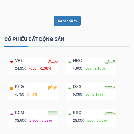
Xem thêm
CỔ PHIẾU BẤT ĐỘNG SẢN
VRE
NRC
24,950
-350
-1.38%
4,800
100
2.13%
KHG
DXS
4,750
0
0%
5,890
10
0.17%
BCM
KBC
38,600
2,500
6.93%
28,000
200
0.72%