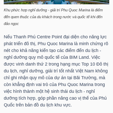
DỊCH
VỤ
Khu phức hợp nghỉ dưỡng - giải trí Phu Quoc Marina là điểm
TRUYỀN
đến quen thuộc của du khách trong nước và quốc tế khi đến
THÔNG
đảo ngọc
Nếu Thanh Phú Centre Point đại diện cho năng lực
phát triển đô thị, Phu Quoc Marina là minh chứng rõ
nét cho khả năng kiến tạo các điểm đến du lịch -
TIỆN
nghỉ dưỡng quy mô quốc tế của BIM Land. Việc
ÍCH
được vinh danh thứ 2 trong hạng mục Top 10 Đô thị
du lịch, nghỉ dưỡng, giải trí tốt nhất Việt Nam không
chỉ ghi nhận quy mô của dự án tại Bãi Trường, mà
còn khẳng định vai trò của Phu Quoc Marina trong
BẤT
việc hình thành một hệ sinh thái du lịch - nghỉ
dưỡng tích hợp, góp phần nâng cao vị thế của Phú
ĐỘNG
Quốc trên bản đồ du lịch khu vực.
SẢN