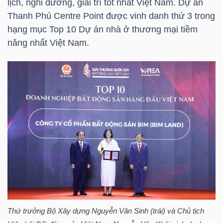
lịch, nghỉ dưỡng, giải trí tốt nhất Việt Nam. Dự án
HÀNG
Thanh Phú Centre Point được vinh danh thứ 3 trong
HÓA
hạng mục Top 10 Dự án nhà ở thương mại tiềm
năng nhất Việt Nam.
KINH
TẾ
THẾ
GIỚI
ĐÔNG
DƯƠNG
Thứ trưởng Bộ Xây dựng Nguyễn Văn Sinh (trái) và Chủ tịch