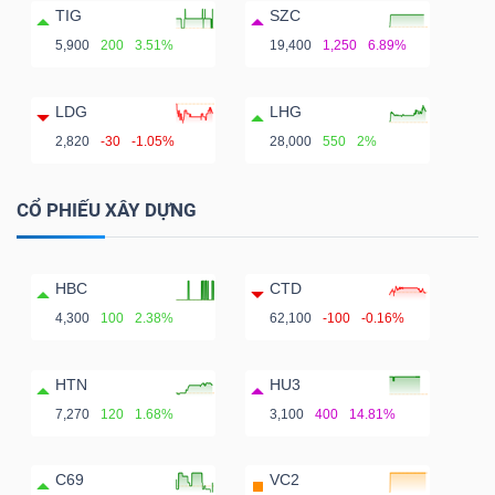
TIG
SZC
5,900
200
3.51%
19,400
1,250
6.89%
LDG
LHG
2,820
-30
-1.05%
28,000
550
2%
CỔ PHIẾU XÂY DỰNG
HBC
CTD
4,300
100
2.38%
62,100
-100
-0.16%
HTN
HU3
7,270
120
1.68%
3,100
400
14.81%
C69
VC2