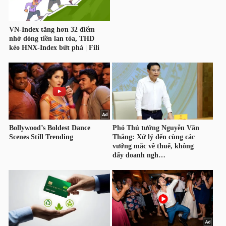
ngữ
(-)
Dịch
vụ
(-)
Đào
tạo
Sách
tài
chính