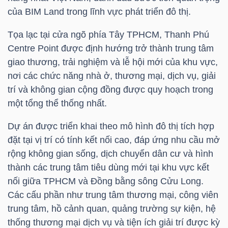
YẾU
của BIM Land trong lĩnh vực phát triển đô thị.
Tọa lạc tại cửa ngõ phía Tây TPHCM, Thanh Phú
Centre Point được định hướng trở thành trung tâm
giao thương, trải nghiệm và lễ hội mới của khu vực,
TIÊU
nơi các chức năng nhà ở, thương mại, dịch vụ, giải
DÙNG
trí và không gian cộng đồng được quy hoạch trong
THIẾT
một tổng thể thống nhất.
YẾU
Dự án được triển khai theo mô hình đô thị tích hợp
đặt tại vị trí có tính kết nối cao, đáp ứng nhu cầu mở
rộng không gian sống, dịch chuyển dân cư và hình
thành các trung tâm tiêu dùng mới tại khu vực kết
CHĂM
nối giữa TPHCM và Đồng bằng sông Cửu Long.
SÓC
Các cấu phần như trung tâm thương mại, công viên
SỨC
trung tâm, hồ cảnh quan, quảng trường sự kiện, hệ
KHỎE
thống thương mại dịch vụ và tiện ích giải trí được kỳ