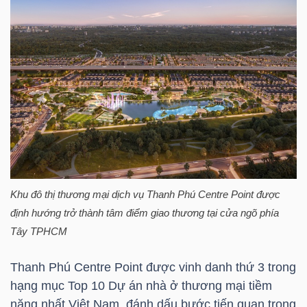
NGUYÊN
VẬT
LIỆU
CÔNG
NGHIỆP
Khu đô thị thương mại dịch vụ Thanh Phú Centre Point được
định hướng trở thành tâm điểm giao thương tại cửa ngõ phía
Tây TPHCM
TIÊU
DÙNG
Thanh Phú Centre Point được vinh danh thứ 3 trong
KHÔNG
hạng mục Top 10 Dự án nhà ở thương mại tiềm
THIẾT
năng nhất Việt Nam, đánh dấu bước tiến quan trọng