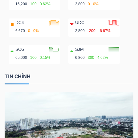
16,200
100
0.62%
3,800
0
0%
DC4
UDC
6,670
0
0%
2,800
-200
-6.67%
SCG
SJM
65,000
100
0.15%
6,800
300
4.62%
TIN CHÍNH