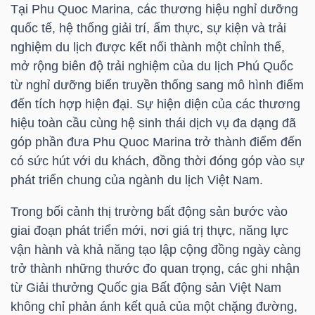
Tại Phu Quoc Marina, các thương hiệu nghỉ dưỡng
Mã
quốc tế, hệ thống giải trí, ẩm thực, sự kiện và trải
chứng
nghiệm du lịch được kết nối thành một chỉnh thể,
khoán
mở rộng biên độ trải nghiệm của du lịch Phú Quốc
(-)
từ nghỉ dưỡng biển truyền thống sang mô hình điểm
đến tích hợp hiện đại. Sự hiện diện của các thương
Tất cả
Cổ phiếu
Chỉ số
Chứng chỉ quỹ
Chứng 
hiệu toàn cầu cùng hệ sinh thái dịch vụ đa dạng đã
góp phần đưa Phu Quoc Marina trở thành điểm đến
Lãnh
có sức hút với du khách, đồng thời đóng góp vào sự
đạo
phát triển chung của ngành du lịch Việt Nam.
(-)
Trong bối cảnh thị trường bất động sản bước vào
Tất cả
Người nội bộ
Người liên quan
Cổ đông lớn
giai đoạn phát triển mới, nơi giá trị thực, năng lực
vận hành và khả năng tạo lập cộng đồng ngày càng
Tin
trở thành những thước đo quan trọng, các ghi nhận
tức
từ Giải thưởng Quốc gia Bất động sản Việt Nam
(-)
không chỉ phản ánh kết quả của một chặng đường,