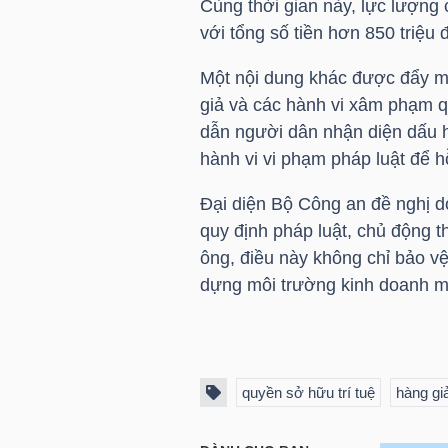
Cùng thời gian này, lực lượng
với tổng số tiền hơn 850 triệu 
NGÀNH
Một nội dung khác được đẩy mạ
giả và các hành vi xâm phạm q
dẫn người dân nhận diện dấu h
hành vi vi phạm pháp luật để hỗ
DOANH
NGHIỆP
Đại diện Bộ Công an đề nghị 
quy định pháp luật, chủ động t
ông, điều này không chỉ bảo v
dựng môi trường kinh doanh m
CỔ
PHIẾU
quyền sở hữu trí tuệ
hàng gi
PHÁI
SINH