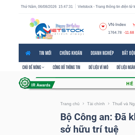
Thứ Năm, 06/08/2026
15:47:32
Vietstock - Trang thông tin điện tử
VN-Index
1764.78
-11.68
Tất cả
Tính năng
Ngành
Mã chứng khoán
Lãnh
TIN MỚI
CHỨNG KHOÁN
DOANH NGHIỆP
BẤT ĐỘ
Tính
năng
CHỦ ĐỀ NÓNG
CÔNG BỐ THÔNG TIN
DỮ LIỆU VĨ MÔ
DỮ LIỆU NGÀ
(-)
VIETSTOCK
Trang chủ
Tài chính
Thuế và Ng
Bộ Công an: Đã k
CHỨNG
sở hữu trí tuệ
KHOÁN