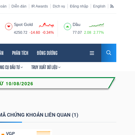
hoán
Diễn đàn
IR Awards
Dịch vụ
Đăng nhập
English
Spot Gold
Dầu
4250.72
-14.60
-0.34%
77.07
2.08
2.77%
HÂN
PHÂN TÍCH
ĐÔNG DƯƠNG
ÔNG CỤ ĐẦU TƯ
TRUY XUẤT DỮ LIỆU
MÃ CHỨNG KHOÁN LIÊN QUAN (1)
VGP