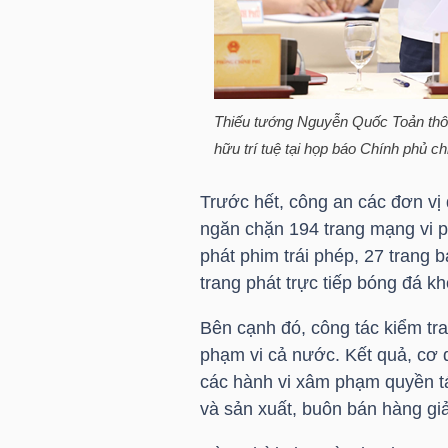
TÀI
CHÍNH
CÁ
Thiếu tướng Nguyễn Quốc Toản thôn
NHÂN
hữu trí tuệ tại họp báo Chính phủ c
Trước hết, công an các đơn vị 
PHÂN
ngăn chặn 194 trang mạng vi p
TÍCH
phát phim trái phép, 27 trang
trang phát trực tiếp bóng đá k
VIETSTOCKFINANCE
Bên cạnh đó, công tác kiểm tra
phạm vi cả nước. Kết quả, cơ q
các hành vi xâm phạm quyền tá
VĨ
và sản xuất, buôn bán hàng giả
MÔ