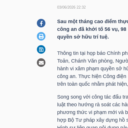
03/06/2026 22:32
DOANH
Sau một tháng cao điểm thực
NGHIỆP
công an đã khởi tố 56 vụ, 98
quyền sở hữu trí tuệ.
Thông tin tại họp báo Chính p
BẤT
Toản, Chánh Văn phòng, Người
ĐỘNG
hành vi xâm phạm quyền sở hữu
SẢN
công an. Thực hiện Công điện
trên toàn quốc nhằm phát hiện,
Song song với công tác đấu t
TÀI
luật theo hướng rà soát các hà
CHÍNH
phương thức vi phạm mới và bổ
hợp Bộ Tư pháp xây dựng hồ sơ
Hình sự liên quan nội dung này