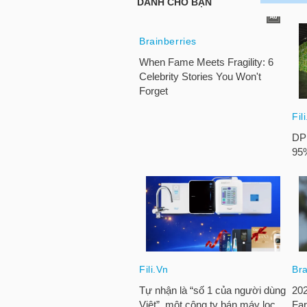
TRÁI
PHIẾU
CÔNG
CỤ
ĐẦU
TƯ
TRUY
XUẤT
DỮ