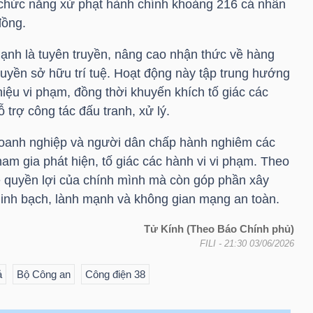
 chức năng xử phạt hành chính khoảng 216 cá nhân
đồng.
nh là tuyên truyền, nâng cao nhận thức về hàng
uyền sở hữu trí tuệ. Hoạt động này tập trung hướng
iệu vi phạm, đồng thời khuyến khích tố giác các
 trợ công tác đấu tranh, xử lý.
doanh nghiệp và người dân chấp hành nghiêm các
ham gia phát hiện, tố giác các hành vi vi phạm. Theo
ệ quyền lợi của chính mình mà còn góp phần xây
inh bạch, lành mạnh và không gian mạng an toàn.
Tử Kính (Theo Báo Chính phủ)
FILI
- 21:30 03/06/2026
ả
Bộ Công an
Công điện 38