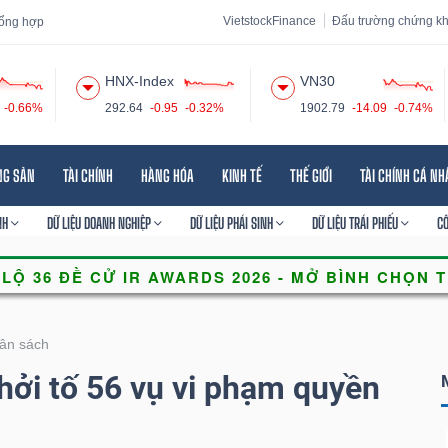
VietstockFinance
Đấu trường chứng k
 tổng hợp
HNX-Index
VN30
-0.66%
292.64
-0.95
-0.32%
1902.79
-14.09
-0.74%
 đạo
Tin tức
Báo cáo phân tích
Thuật ngữ
Dịch vụ
NG SẢN
TÀI CHÍNH
HÀNG HÓA
KINH TẾ
THẾ GIỚI
TÀI CHÍNH CÁ N
NH
DỮ LIỆU DOANH NGHIỆP
DỮ LIỆU PHÁI SINH
DỮ LIỆU TRÁI PHIẾU
C
ân sách
hởi tố 56 vụ vi phạm quyền