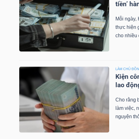
tiền’ h
NGUYÊN
VẬT
Mỗi ngày, 
LIỆU
thực hiện 
cho nhiều 
CÔNG
NGHIỆP
LÀM CHỦ ĐỒN
Kiện cô
lao độn
Cho rằng b
TIÊU
làm việc, 
DÙNG
nguyện thỏ
KHÔNG
THIẾT