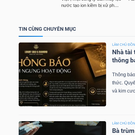
LIỆU
Ngành
TIN CÙNG CHUYÊN MỤC
(-)
VS-
LÀM CHỦ ĐỒN
Nhà tài
SECTOR
thông b
Thông báo
thức. Quyế
và kim cươ
NĂNG
LƯỢNG
LÀM CHỦ ĐỒN
Bà trùm