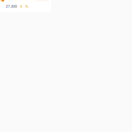
27,300
0
%