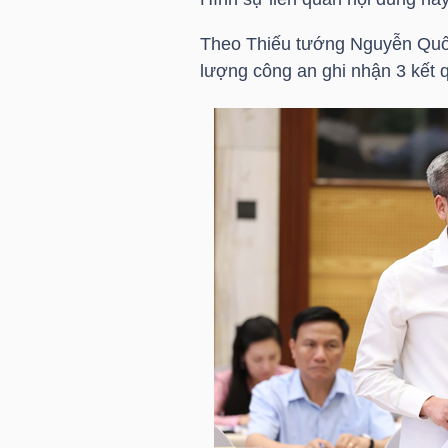
HÀNG
HÓA
Theo Thiếu tướng Nguyễn Quốc 
lượng công an ghi nhận 3 kết 
KINH
TẾ
THẾ
GIỚI
ĐÔNG
DƯƠNG