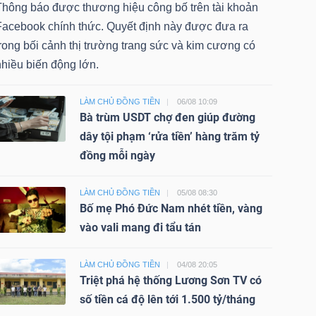
Thông báo được thương hiệu công bố trên tài khoản
Facebook chính thức. Quyết định này được đưa ra
rong bối cảnh thị trường trang sức và kim cương có
nhiều biến động lớn.
LÀM CHỦ ĐỒNG TIỀN
06/08 10:09
Bà trùm USDT chợ đen giúp đường
dây tội phạm ‘rửa tiền’ hàng trăm tỷ
đồng mỗi ngày
LÀM CHỦ ĐỒNG TIỀN
05/08 08:30
Bố mẹ Phó Đức Nam nhét tiền, vàng
vào vali mang đi tẩu tán
LÀM CHỦ ĐỒNG TIỀN
04/08 20:05
Triệt phá hệ thống Lương Sơn TV có
số tiền cá độ lên tới 1.500 tỷ/tháng