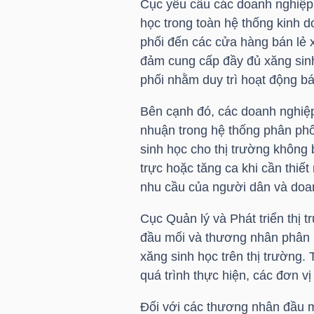
Cục yêu cầu các doanh nghiệp 
học trong toàn hệ thống kinh 
TÀI
phối đến các cửa hàng bán lẻ 
CHÍNH
đảm cung cấp đầy đủ xăng sinh
CÁ
phối nhằm duy trì hoạt động bá
NHÂN
Bên cạnh đó, các doanh nghiệp
nhuận trong hệ thống phân phố
sinh học cho thị trường không b
PHÂN
trực hoặc tăng ca khi cần thiế
TÍCH
nhu cầu của người dân và doa
VIETSTOCKFINANCE
Cục Quản lý và Phát triển thị
đầu mối và thương nhân phân ph
xăng sinh học trên thị trường
quá trình thực hiện, các đơn v
VĨ
MÔ
Đối với các thương nhân đầu 