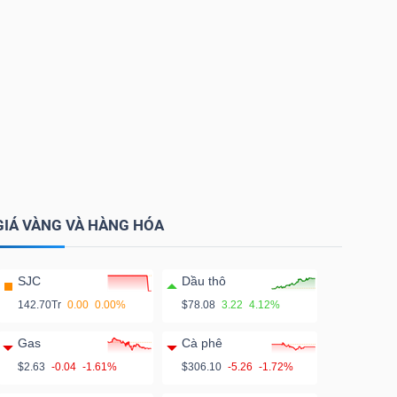
GIÁ VÀNG VÀ HÀNG HÓA
SJC
Dầu thô
142.70Tr
0.00
0.00%
$78.08
3.22
4.12%
Gas
Cà phê
$2.63
-0.04
-1.61%
$306.10
-5.26
-1.72%