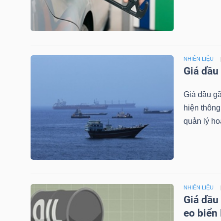
NGUYÊN
VẬT
LIỆU
NHIÊN LIỆU
Giá dầu
Giá dầu gầ
CÔNG
hiện thôn
NGHIỆP
quản lý ho
TIÊU
DÙNG
NHIÊN LIỆU
KHÔNG
Giá dầu
THIẾT
eo biển