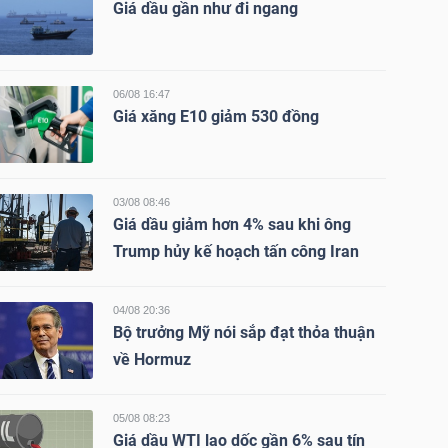
Giá dầu gần như đi ngang
06/08 16:47
Giá xăng E10 giảm 530 đồng
03/08 08:46
Giá dầu giảm hơn 4% sau khi ông
Trump hủy kế hoạch tấn công Iran
04/08 20:36
Bộ trưởng Mỹ nói sắp đạt thỏa thuận
về Hormuz
05/08 08:23
Giá dầu WTI lao dốc gần 6% sau tín