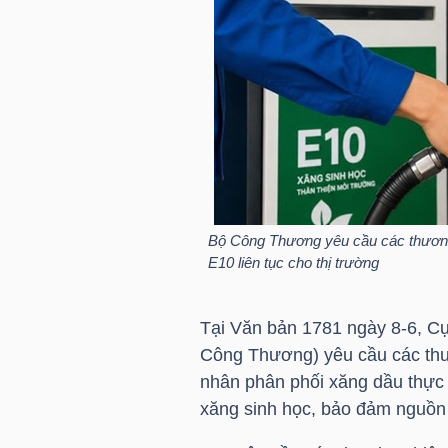
HÀNG
HÓA
KINH
TẾ
Bộ Công Thương yêu cầu các thương
THẾ
E10 liên tục cho thị trường
GIỚI
Tại Văn bản 1781 ngày 8-6, Cục
Công Thương) yêu cầu các th
ĐÔNG
nhân phân phối xăng dầu thực 
DƯƠNG
xăng sinh học, bảo đảm nguồn 