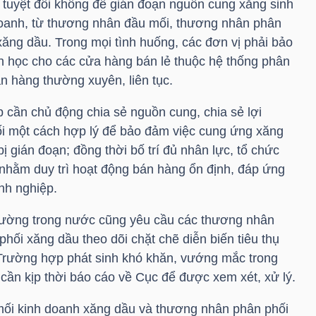
tuyệt đối không để gián đoạn nguồn cung xăng sinh
doanh, từ thương nhân đầu mối, thương nhân phân
xăng dầu. Trong mọi tình huống, các đơn vị phải bảo
 học cho các cửa hàng bán lẻ thuộc hệ thống phân
n hàng thường xuyên, liên tục.
 cần chủ động chia sẻ nguồn cung, chia sẻ lợi
i một cách hợp lý để bảo đảm việc cung ứng xăng
ị gián đoạn; đồng thời bố trí đủ nhân lực, tổ chức
t nhằm duy trì hoạt động bán hàng ổn định, đáp ứng
nh nghiệp.
 trường trong nước cũng yêu cầu các thương nhân
ối xăng dầu theo dõi chặt chẽ diễn biến tiêu thụ
. Trường hợp phát sinh khó khăn, vướng mắc trong
ị cần kịp thời báo cáo về Cục để được xem xét, xử lý.
mối kinh doanh xăng dầu và thương nhân phân phối