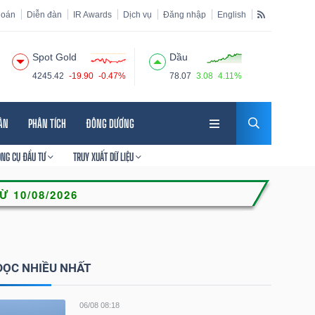
hoán
Diễn đàn
IR Awards
Dịch vụ
Đăng nhập
English
Spot Gold
Dầu
4245.42
-19.90
-0.47%
78.07
3.08
4.11%
HÂN
PHÂN TÍCH
ĐÔNG DƯƠNG
ÔNG CỤ ĐẦU TƯ
TRUY XUẤT DỮ LIỆU
ĐỌC NHIỀU NHẤT
06/08 08:18