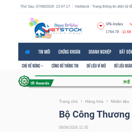
Thứ Sáu, 07/08/2026
23:47:19
Vietstock - Trang thông tin điện tử 
VN-Index
1764.78
-11.68
Tất cả
Tính năng
Ngành
Mã chứng khoán
Lãnh
TIN MỚI
CHỨNG KHOÁN
DOANH NGHIỆP
BẤT ĐỘ
Tính
năng
CHỦ ĐỀ NÓNG
CÔNG BỐ THÔNG TIN
DỮ LIỆU VĨ MÔ
DỮ LIỆU NGÀ
(-)
VIETSTOCK
Trang chủ
Hàng hóa
Nhiên liệu
Bộ Công Thương 
CHỨNG
KHOÁN
08/06/2026 11:35