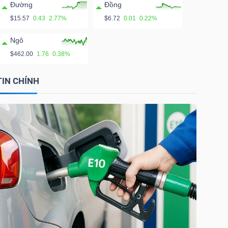
Đường
Đồng
$15.57
0.43
2.77%
$6.72
0.01
0.22%
Ngô
$462.00
1.76
0.38%
TIN CHÍNH