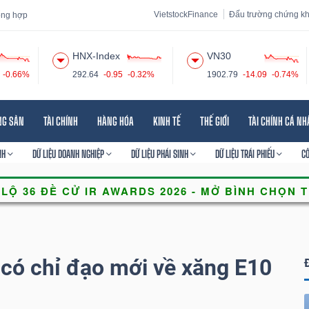
VietstockFinance
Đấu trường chứng k
tổng hợp
HNX-Index
VN30
-0.66%
292.64
-0.95
-0.32%
1902.79
-14.09
-0.74%
 đạo
Tin tức
Báo cáo phân tích
Thuật ngữ
Dịch vụ
NG SẢN
TÀI CHÍNH
HÀNG HÓA
KINH TẾ
THẾ GIỚI
TÀI CHÍNH CÁ N
NH
DỮ LIỆU DOANH NGHIỆP
DỮ LIỆU PHÁI SINH
DỮ LIỆU TRÁI PHIẾU
C
có chỉ đạo mới về xăng E10