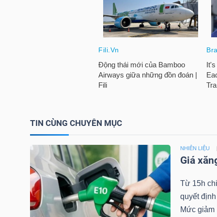
LIỆU
Ngành
(-)
VS-
SECTOR
TIN CÙNG CHUYÊN MỤC
NHIÊN LIỆU
NĂNG
Giá xăn
LƯỢNG
Từ 15h ch
quyết định
Mức giảm 