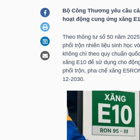
Bộ Công Thương yêu cầu các
hoạt động cung ứng xăng E10
DOANH
NGHIỆP
Theo thông tư số 50 năm 2025 
phối trộn nhiên liệu sinh học v
không chì theo quy chuẩn quốc
BẤT
xăng E10 để sử dụng cho động 
ĐỘNG
phối trộn, pha chế xăng E5RO
SẢN
12-2030.
TÀI
CHÍNH