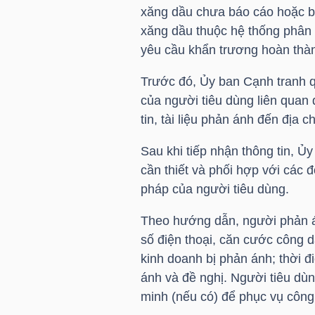
xăng dầu chưa báo cáo hoặc b
xăng dầu thuộc hệ thống phân 
yêu cầu khẩn trương hoàn thàn
NGÀNH
Trước đó, Ủy ban Cạnh tranh q
của người tiêu dùng liên quan
DOANH
tin, tài liệu phản ánh đến địa 
NGHIỆP
Sau khi tiếp nhận thông tin, Ủ
cần thiết và phối hợp với các 
pháp của người tiêu dùng.
CỔ
Theo hướng dẫn, người phản á
PHIẾU
số điện thoại, căn cước công dâ
kinh doanh bị phản ánh; thời đ
ánh và đề nghị. Người tiêu dù
PHÁI
minh (nếu có) để phục vụ công 
SINH