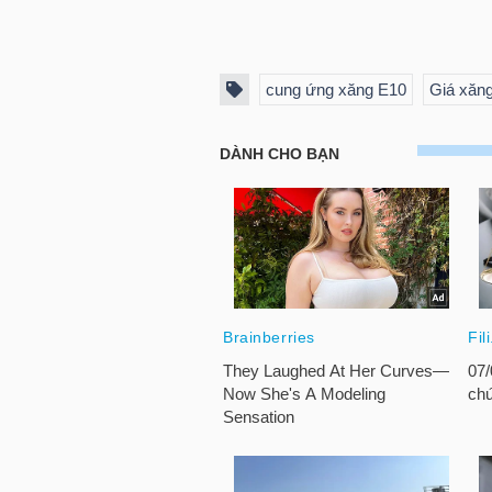
TRÁI
cung ứng xăng E10
Giá xăn
PHIẾU
CÔNG
CỤ
ĐẦU
TƯ
TRUY
XUẤT
DỮ