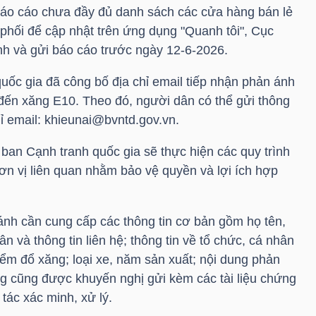
áo cáo chưa đầy đủ danh sách các cửa hàng bán lẻ
phối để cập nhật trên ứng dụng "Quanh tôi", Cục
h và gửi báo cáo trước ngày 12-6-2026.
uốc gia đã công bố địa chỉ email tiếp nhận phản ánh
 đến xăng E10. Theo đó, người dân có thể gửi thông
chỉ email: khieunai@bvntd.gov.vn.
y ban Cạnh tranh quốc gia sẽ thực hiện các quy trình
đơn vị liên quan nhằm bảo vệ quyền và lợi ích hợp
nh cần cung cấp các thông tin cơ bản gồm họ tên,
n và thông tin liên hệ; thông tin về tổ chức, cá nhân
iểm đổ xăng; loại xe, năm sản xuất; nội dung phản
ng cũng được khuyến nghị gửi kèm các tài liệu chứng
tác xác minh, xử lý.