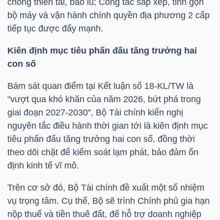
chống thiên tai, bão lũ; Công tác sắp xếp, tinh gọn
NGUYÊN
bộ máy và vận hành chính quyền địa phương 2 cấp
VẬT
tiếp tục được đẩy mạnh.
LIỆU
Kiên định mục tiêu phấn đấu tăng trưởng hai
con số
Bám sát quan điểm tại Kết luận số 18-KL/TW là
CÔNG
"vượt qua khó khăn của năm 2026, bứt phá trong
NGHIỆP
giai đoạn 2027-2030", Bộ Tài chính kiến nghị
nguyên tắc điều hành thời gian tới là kiên định mục
tiêu phấn đấu tăng trưởng hai con số, đồng thời
theo dõi chặt để kiểm soát lạm phát, bảo đảm ổn
định kinh tế vĩ mô.
TIÊU
DÙNG
Trên cơ sở đó, Bộ Tài chính đề xuất một số nhiệm
KHÔNG
vụ trọng tâm. Cụ thể, Bộ sẽ trình Chính phủ gia hạn
THIẾT
nộp thuế và tiền thuê đất, để hỗ trợ doanh nghiệp