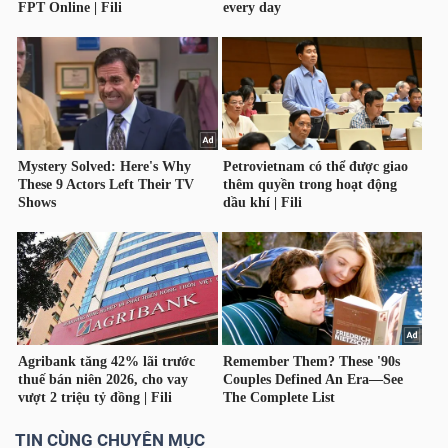
Công
cụ
đầu
tư
Truyền
thông
tài
chính
TIN CÙNG CHUYÊN MỤC