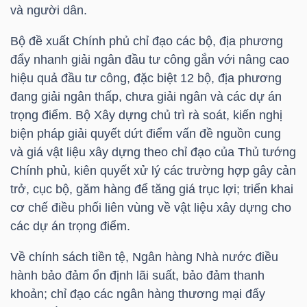
YẾU
và người dân.
Bộ đề xuất Chính phủ chỉ đạo các bộ, địa phương
đẩy nhanh giải ngân đầu tư công gắn với nâng cao
hiệu quả đầu tư công, đặc biệt 12 bộ, địa phương
TIÊU
đang giải ngân thấp, chưa giải ngân và các dự án
DÙNG
trọng điểm. Bộ Xây dựng chủ trì rà soát, kiến nghị
THIẾT
biện pháp giải quyết dứt điểm vấn đề nguồn cung
YẾU
và giá vật liệu xây dựng theo chỉ đạo của Thủ tướng
Chính phủ, kiên quyết xử lý các trường hợp gây cản
trở, cục bộ, găm hàng để tăng giá trục lợi; triển khai
cơ chế điều phối liên vùng về vật liệu xây dựng cho
các dự án trọng điểm.
CHĂM
SÓC
Về chính sách tiền tệ, Ngân hàng Nhà nước điều
SỨC
hành bảo đảm ổn định lãi suất, bảo đảm thanh
KHỎE
khoản; chỉ đạo các ngân hàng thương mại đẩy