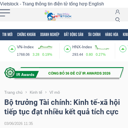
Vietstock - Trang thông tin điện tử tổng hợp
English
TIN MỚI
CHỨNG KHOÁN
DOANH NGHIỆP
BẤT ĐỘNG SẢN
TÀI CHÍNH
HÀNG HÓA
KIN
Tất cả
Tính năng
Ngành
Mã chứng khoán
Lãnh
VN-Index
HNX-Index
Tính
1768.06
3.28
0.19%
293.44
0.80
0.27%
năng
(-)
VIETSTOCK
Trang chủ
Kinh tế
Vĩ mô
Bộ trưởng Tài chính: Kinh tế-xã hội
tiếp tục đạt nhiều kết quả tích cực
CHỨNG
KHOÁN
03/06/2026 11:35