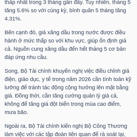
thấp nhất trong 3 tháng gần đây. Tuy nhiên, tháng 5
tăng 5.6% so với cùng kỳ, bình quân 5 tháng tăng
4.31%.
NGÀNH
Bên cạnh đó, giá xăng dầu trong nước được điều
hành ở mức thấp so với khu vực, giúp ổn định giá
cả. Nguồn cung xăng dầu đến hết tháng 5 cơ bản
DOANH
đáp ứng nhu cầu.
NGHIỆP
Song, Bộ Tài chính khuyến nghị việc điều chỉnh giá
điện, giáo dục, y tế trong năm 2026 cần tính toán kỹ
lưỡng để tránh tác động cộng hưởng lên mặt bằng
CỔ
giá. Đồng thời, cần tăng cường quản lý giá cả,
PHIẾU
không để tăng giá đột biến trong mùa cao điểm,
mưa bão.
PHÁI
Ngoài ra, Bộ Tài chính kiến nghị Bộ Công Thương
SINH
làm việc với các tập đoàn liên quan để rà soát lại,