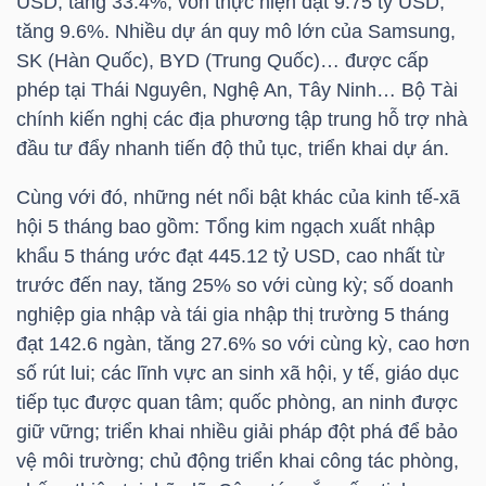
USD, tăng 33.4%; vốn thực hiện đạt 9.75 tỷ USD,
LIỆU
tăng 9.6%. Nhiều dự án quy mô lớn của Samsung,
SK (Hàn Quốc), BYD (Trung Quốc)… được cấp
Ngành
phép tại Thái Nguyên, Nghệ An, Tây Ninh… Bộ Tài
(-)
chính kiến nghị các địa phương tập trung hỗ trợ nhà
đầu tư đẩy nhanh tiến độ thủ tục, triển khai dự án.
VS-
SECTOR
Cùng với đó, những nét nổi bật khác của kinh tế-xã
hội 5 tháng bao gồm: Tổng kim ngạch xuất nhập
khẩu 5 tháng ước đạt 445.12 tỷ USD, cao nhất từ
trước đến nay, tăng 25% so với cùng kỳ; số doanh
nghiệp gia nhập và tái gia nhập thị trường 5 tháng
NĂNG
đạt 142.6 ngàn, tăng 27.6% so với cùng kỳ, cao hơn
LƯỢNG
số rút lui; các lĩnh vực an sinh xã hội, y tế, giáo dục
tiếp tục được quan tâm; quốc phòng, an ninh được
giữ vững; triển khai nhiều giải pháp đột phá để bảo
vệ môi trường; chủ động triển khai công tác phòng,