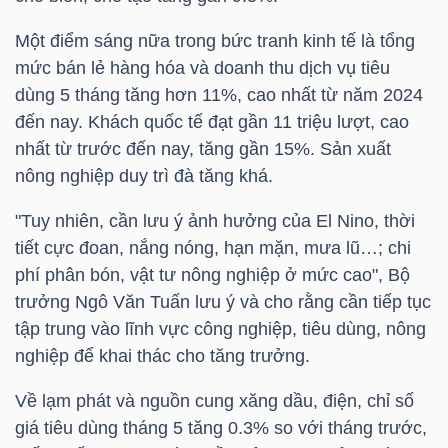
Một điểm sáng nữa trong bức tranh kinh tế là tổng
TÀI
mức bán lẻ hàng hóa và doanh thu dịch vụ tiêu
CHÍNH
dùng 5 tháng tăng hơn 11%, cao nhất từ năm 2024
CÁ
đến nay. Khách quốc tế đạt gần 11 triệu lượt, cao
NHÂN
nhất từ trước đến nay, tăng gần 15%. Sản xuất
nông nghiệp duy trì đà tăng khá.
"Tuy nhiên, cần lưu ý ảnh hưởng của El Nino, thời
PHÂN
tiết cực đoan, nắng nóng, hạn mặn, mưa lũ…; chi
TÍCH
phí phân bón, vật tư nông nghiệp ở mức cao", Bộ
VIETSTOCKFINANCE
trưởng Ngô Văn Tuấn lưu ý và cho rằng cần tiếp tục
tập trung vào lĩnh vực công nghiệp, tiêu dùng, nông
nghiệp để khai thác cho tăng trưởng.
Về lạm phát và nguồn cung xăng dầu, điện, chỉ số
VĨ
giá tiêu dùng tháng 5 tăng 0.3% so với tháng trước,
MÔ