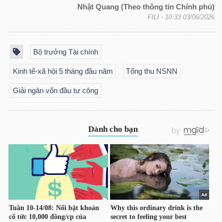
ngữ
Nhật Quang (Theo thông tin Chính phủ)
(-)
FILI
- 10:33 03/06/2026
Dịch
Bộ trưởng Tài chính
vụ
Kinh tế-xã hội 5 tháng đầu năm
Tổng thu NSNN
(-)
Giải ngân vốn đầu tư công
Đào
tạo
Sách
tài
chính