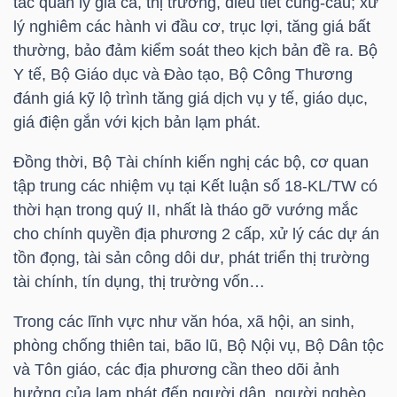
tác quản lý giá cả, thị trường, điều tiết cung-cầu; xử
Mã
lý nghiêm các hành vi đầu cơ, trục lợi, tăng giá bất
chứng
thường, bảo đảm kiểm soát theo kịch bản đề ra. Bộ
khoán
Y tế, Bộ Giáo dục và Đào tạo, Bộ Công Thương
(-)
đánh giá kỹ lộ trình tăng giá dịch vụ y tế, giáo dục,
giá điện gắn với kịch bản lạm phát.
Tất cả
Cổ phiếu
Chỉ số
Chứng chỉ quỹ
Chứng 
Đồng thời, Bộ Tài chính kiến nghị các bộ, cơ quan
Lãnh
tập trung các nhiệm vụ tại Kết luận số 18-KL/TW có
đạo
thời hạn trong quý II, nhất là tháo gỡ vướng mắc
(-)
cho chính quyền địa phương 2 cấp, xử lý các dự án
tồn đọng, tài sản công dôi dư, phát triển thị trường
Tất cả
Người nội bộ
Người liên quan
Cổ đông lớn
tài chính, tín dụng, thị trường vốn…
Trong các lĩnh vực như văn hóa, xã hội, an sinh,
Tin
phòng chống thiên tai, bão lũ, Bộ Nội vụ, Bộ Dân tộc
tức
và Tôn giáo, các địa phương cần theo dõi ảnh
(-)
hưởng của lạm phát đến người dân, người nghèo,