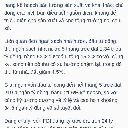
nâng kế hoạch sản lượng sản xuất và khai thác; chủ
động các kịch bản điều tiết nguồn điện, không để
thiếu điện cho sản xuất và cho tăng trưởng hai con
TRÁI
số.
PHIẾU
Liên quan đến ngân sách nhà nước, đầu tư công,
thu ngân sách nhà nước 5 tháng ước đạt 1.34 triệu
tỷ đồng, bằng 53% dự toán, tăng 15.3% so với cùng
CÔNG
kỳ, song tiến độ thu có xu hướng chậm lại, trong đó
CỤ
thu từ nhà, đất giảm 4.5%.
ĐẦU
TƯ
Giải ngân vốn đầu tư công đến hết tháng 5 ước đạt
219.4 ngàn tỷ đồng, bằng 21.6% kế hoạch, so với
cùng kỳ tương đương về tỷ lệ và cao hơn khoảng
34.8 ngàn tỷ đồng về số tuyệt đối.
TRUY
XUẤT
Đáng chú ý, vốn FDI đăng ký ước đạt trên 24 tỷ
DỮ