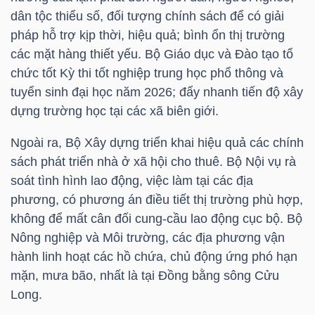
dân tộc thiểu số, đối tượng chính sách để có giải
Bài
pháp hỗ trợ kịp thời, hiệu quả; bình ổn thị trường
viết
các mặt hàng thiết yếu. Bộ Giáo dục và Đào tạo tổ
của
chức tốt Kỳ thi tốt nghiệp trung học phổ thông và
tác
tuyển sinh đại học năm 2026; đẩy nhanh tiến độ xây
giả
dựng trường học tại các xã biên giới.
(-)
Ngoài ra, Bộ Xây dựng triển khai hiệu quả các chính
sách phát triển nhà ở xã hội cho thuê. Bộ Nội vụ rà
Báo
soát tình hình lao động, việc làm tại các địa
cáo
phương, có phương án điều tiết thị trường phù hợp,
phân
không để mất cân đối cung-cầu lao động cục bộ. Bộ
tích
Nông nghiệp và Môi trường, các địa phương vận
(-)
hành linh hoạt các hồ chứa, chủ động ứng phó hạn
mặn, mưa bão, nhất là tại Đồng bằng sông Cửu
Long.
Thuật