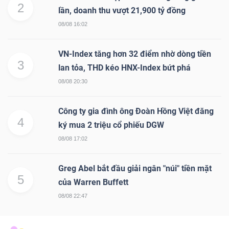
2
lần, doanh thu vượt 21,900 tỷ đồng
08/08 16:02
VN-Index tăng hơn 32 điểm nhờ dòng tiền
3
lan tỏa, THD kéo HNX-Index bứt phá
08/08 20:30
Công ty gia đình ông Đoàn Hồng Việt đăng
4
ký mua 2 triệu cổ phiếu DGW
08/08 17:02
Greg Abel bắt đầu giải ngân "núi" tiền mặt
5
của Warren Buffett
08/08 22:47