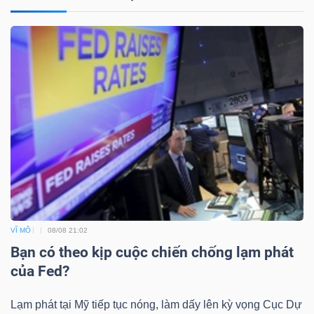
Dữ
liệu
tài
chính
VĨ MÔ
08/08 21:02
Bạn có theo kịp cuộc chiến chống lạm phát
của Fed?
Lạm phát tại Mỹ tiếp tục nóng, làm dấy lên kỳ vọng Cục Dự