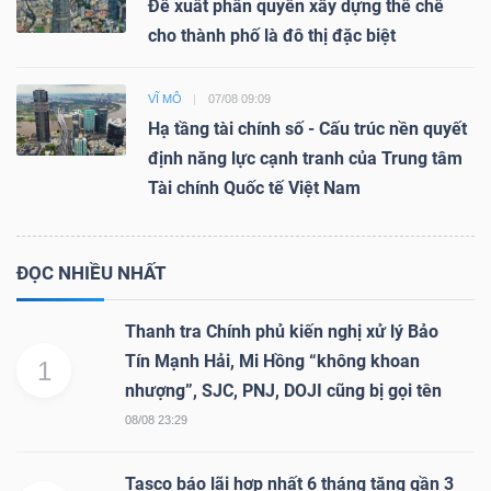
Đề xuất phân quyền xây dựng thể chế
cho thành phố là đô thị đặc biệt
VĨ MÔ
07/08 09:09
Hạ tầng tài chính số - Cấu trúc nền quyết
định năng lực cạnh tranh của Trung tâm
Tài chính Quốc tế Việt Nam
ĐỌC NHIỀU NHẤT
Thanh tra Chính phủ kiến nghị xử lý Bảo
Tín Mạnh Hải, Mi Hồng “không khoan
1
nhượng”, SJC, PNJ, DOJI cũng bị gọi tên
08/08 23:29
Tasco báo lãi hợp nhất 6 tháng tăng gần 3