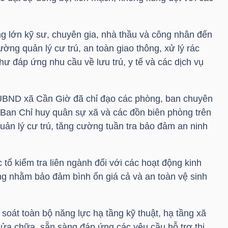
ng lớn kỹ sư, chuyên gia, nhà thầu và công nhân đến
ờng quản lý cư trú, an toàn giao thông, xử lý rác
hư đáp ứng nhu cầu về lưu trú, y tế và các dịch vụ
UBND xã Cần Giờ đã chỉ đạo các phòng, ban chuyên
Ban Chỉ huy quân sự xã và các đồn biên phòng trên
ản lý cư trú, tăng cường tuần tra bảo đảm an ninh
tổ kiểm tra liên ngành đối với các hoạt động kinh
ng nhằm bảo đảm bình ổn giá cả và an toàn vệ sinh
soát toàn bộ năng lực hạ tầng kỹ thuật, hạ tầng xã
, sửa chữa, sẵn sàng đáp ứng các yêu cầu hỗ trợ thi