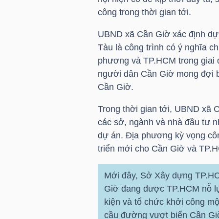
NGUYÊN
công trong thời gian tới.
VẬT
UBND xã Cần Giờ xác định dự 
LIỆU
Tàu là công trình có ý nghĩa ch
phương và TP.HCM trong giai 
người dân Cần Giờ mong đợi b
Cần Giờ.
CÔNG
Trong thời gian tới, UBND xã C
NGHIỆP
các sở, ngành và nhà đầu tư n
dự án. Địa phương kỳ vọng côn
triển mới cho Cần Giờ và TP.
TIÊU
Mới đây, Sở Xây dựng TP.HC
DÙNG
Giờ đang được TP.HCM nỗ lực
KHÔNG
kiện và tổ chức khởi công mộ
THIẾT
cầu đường vượt biển Cần Gi