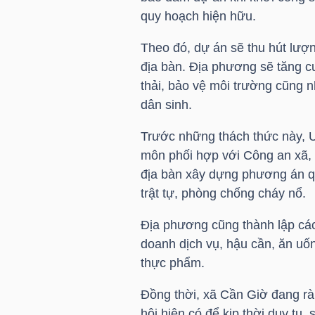
LIỆU
quy hoạch hiện hữu.
Theo đó, dự án sẽ thu hút lượ
Ngành
địa bàn. Địa phương sẽ tăng cư
(-)
thải, bảo vệ môi trường cũng n
VS-
dân sinh.
SECTOR
Trước những thách thức này, 
môn phối hợp với Công an xã, 
địa bàn xây dựng phương án qu
trật tự, phòng chống cháy nổ.
NĂNG
Địa phương cũng thành lập các 
LƯỢNG
doanh dịch vụ, hậu cần, ăn uố
thực phẩm.
Đồng thời, xã Cần Giờ đang rà 
hội hiện có để kịp thời duy tu