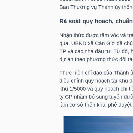
Ban Thường vụ Thành ủy thống 
Rà soát quy hoạch, chuẩn 
NGÀNH
Nhận thức được tầm vóc và trá
qua, UBND xã Cần Giờ đã chủ đ
DOANH
TP và các nhà đầu tư. Từ đó, 
NGHIỆP
dự án theo phương thức đối tá
Thực hiện chỉ đạo của Thành ủ
điều chỉnh quy hoạch tại Khu đ
CỔ
khu 1/5000 và quy hoạch chi ti
PHIẾU
ty CP nhằm bổ sung tuyến đườ
làm cơ sở triển khai phê duyệt
PHÁI
SINH