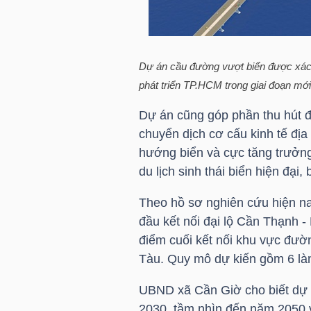
TÀI
CHÍNH
Dự án cầu đường vượt biển được xác đ
CÁ
phát triển TP.HCM trong giai đoạn mớ
NHÂN
Dự án cũng góp phần thu hút đầ
chuyển dịch cơ cấu kinh tế đị
hướng biển và cực tăng trưởng
PHÂN
du lịch sinh thái biển hiện đại
TÍCH
VIETSTOCKFINANCE
Theo hồ sơ nghiên cứu hiện na
đầu kết nối đại lộ Cần Thạnh -
điểm cuối kết nối khu vực đư
Tàu. Quy mô dự kiến gồm 6 làn 
VĨ
UBND xã Cần Giờ cho biết dự 
MÔ
2030, tầm nhìn đến năm 2050 v