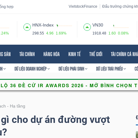
VietstockFinance
Đấu trường chứng k
 tổng hợp
HNX-Index
VN30
0.24%
298.55
4.96
1.69%
1918.48
1.60
0.08%
 đạo
Tin tức
Báo cáo phân tích
Thuật ngữ
Dịch vụ
NG SẢN
TÀI CHÍNH
HÀNG HÓA
KINH TẾ
THẾ GIỚI
TÀI CHÍNH CÁ N
NH
DỮ LIỆU DOANH NGHIỆP
DỮ LIỆU PHÁI SINH
DỮ LIỆU TRÁI PHIẾU
C
ch - Hạ tầng
 gì cho dự án đường vượt
u?