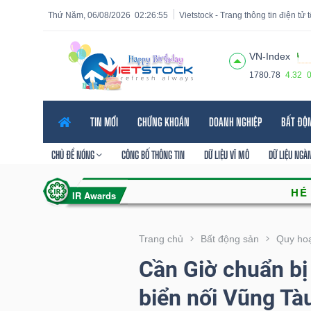
Thứ Năm, 06/08/2026
02:26:56
Vietstock - Trang thông tin điện tử
VN-Index
1780.78
4.32
Tất cả
Tính năng
Ngành
Mã chứng khoán
Lãnh
TIN MỚI
CHỨNG KHOÁN
DOANH NGHIỆP
BẤT ĐỘ
Tính
năng
CHỦ ĐỀ NÓNG
CÔNG BỐ THÔNG TIN
DỮ LIỆU VĨ MÔ
DỮ LIỆU NGÀ
(-)
VIETSTOCK
Trang chủ
Bất động sản
Quy hoạ
Cần Giờ chuẩn bị
CHỨNG
biển nối Vũng Tà
KHOÁN