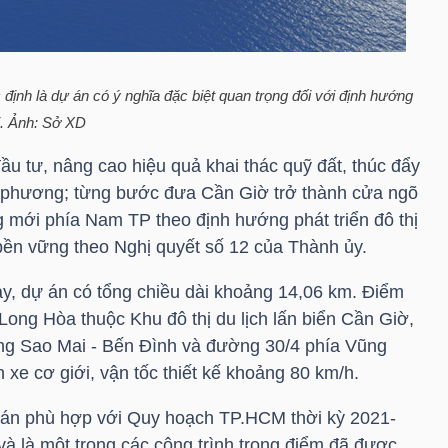
ịnh là dự án có ý nghĩa đặc biệt quan trọng đối với định hướng
i. Ảnh: Sở XD
u tư, nâng cao hiệu quả khai thác quỹ đất, thúc đẩy
a phương; từng bước đưa Cần Giờ trở thành cửa ngõ
 mới phía Nam TP theo định hướng phát triển đô thị
, bền vững theo Nghị quyết số 12 của Thành ủy.
y, dự án có tổng chiều dài khoảng 14,06 km. Điểm
 Long Hòa thuộc Khu đô thị du lịch lấn biển Cần Giờ,
ờng Sao Mai - Bến Đình và đường 30/4 phía Vũng
xe cơ giới, vận tốc thiết kế khoảng 80 km/h.
án phù hợp với Quy hoạch TP.HCM thời kỳ 2021-
à là một trong các công trình trọng điểm đã được