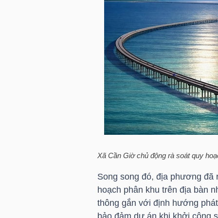
TRÁI
PHIẾU
CÔNG
CỤ
ĐẦU
TƯ
Xã Cần Giờ chủ động rà soát quy hoạ
Song song đó, địa phương đã rà
TRUY
hoạch phân khu trên địa bàn nh
XUẤT
thông gắn với định hướng phát
DỮ
bảo đảm dự án khi khởi công s