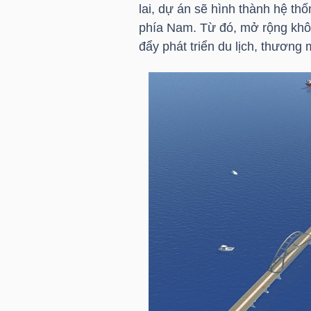
HÀNG
lai, dự án sẽ hình thành hệ thố
phía Nam. Từ đó, mở rộng không
HÓA
đẩy phát triển du lịch, thương m
KINH
TẾ
THẾ
GIỚI
ĐÔNG
DƯƠNG