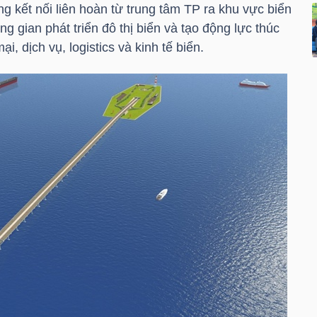
ng kết nối liên hoàn từ trung tâm TP ra khu vực biển
 gian phát triển đô thị biển và tạo động lực thúc
ại, dịch vụ, logistics và kinh tế biển.