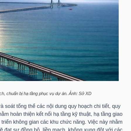
ch, chuẩn bị hạ tầng phục vụ dự án. Ảnh: Sở XD
 soát tổng thể các nội dung quy hoạch chi tiết, quy
ằm hoàn thiện kết nối hạ tầng kỹ thuật, hạ tầng giao
 triển không gian các khu chức năng. Việc này nhằm
ẽ đạt sự đồng bộ, liền mạch, không xung đột với các