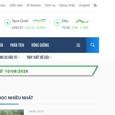
hoán
Diễn đàn
IR Awards
Dịch vụ
Đăng nhập
English
Spot Gold
Dầu
4292.97
221.01
5.43%
75.58
0.88
1.18%
HÂN
PHÂN TÍCH
ĐÔNG DƯƠNG
ÔNG CỤ ĐẦU TƯ
TRUY XUẤT DỮ LIỆU
ĐỌC NHIỀU NHẤT
04/08 16:57