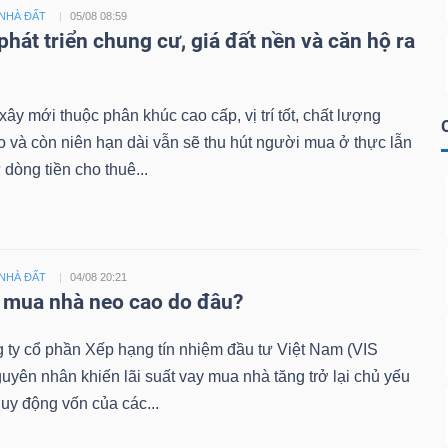
NHÀ ĐẤT
05/08 08:59
phát triển chung cư, giá đất nền và căn hộ ra
ây mới thuộc phân khúc cao cấp, vị trí tốt, chất lượng
o và còn niên hạn dài vẫn sẽ thu hút người mua ở thực lẫn
 dòng tiền cho thuê...
NHÀ ĐẤT
04/08 20:21
t mua nhà neo cao do đâu?
 ty cổ phần Xếp hạng tín nhiệm đầu tư Việt Nam (VIS
guyên nhân khiến lãi suất vay mua nhà tăng trở lại chủ yếu
 huy động vốn của các...