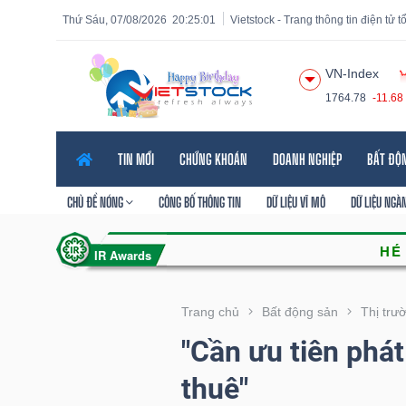
Thứ Sáu, 07/08/2026
20:25:02
Vietstock - Trang thông tin điện tử 
VN-Index
1764.78
-11.68
Tất cả
Tính năng
Ngành
Mã chứng khoán
Lãnh
TIN MỚI
CHỨNG KHOÁN
DOANH NGHIỆP
BẤT ĐỘ
Tính
năng
CHỦ ĐỀ NÓNG
CÔNG BỐ THÔNG TIN
DỮ LIỆU VĨ MÔ
DỮ LIỆU NGÀ
(-)
VIETSTOCK
Trang chủ
Bất động sản
Thị trư
"Cần ưu tiên phá
CHỨNG
thuê"
KHOÁN