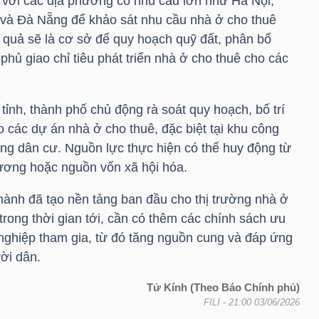
 với các địa phương có nhu cầu lớn như Hà Nội,
à Đà Nẵng để khảo sát nhu cầu nhà ở cho thuê
 quả sẽ là cơ sở để quy hoạch quỹ đất, phân bổ
ủ giao chỉ tiêu phát triển nhà ở cho thuê cho các
ỉnh, thành phố chủ động rà soát quy hoạch, bố trí
 các dự án nhà ở cho thuê, đặc biệt tại khu công
ông dân cư. Nguồn lực thực hiện có thể huy động từ
ương hoặc nguồn vốn xã hội hóa.
ành đã tạo nền tảng ban đầu cho thị trường nhà ở
 trong thời gian tới, cần có thêm các chính sách ưu
nghiệp tham gia, từ đó tăng nguồn cung và đáp ứng
ời dân.
Tử Kính (Theo Báo Chính phủ)
FILI
- 21:00 03/06/2026