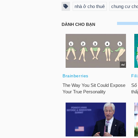
nhà ở cho thuê
chung cư cho
TRÁI
PHIẾU
CÔNG
CỤ
ĐẦU
TƯ
TRUY
XUẤT
DỮ