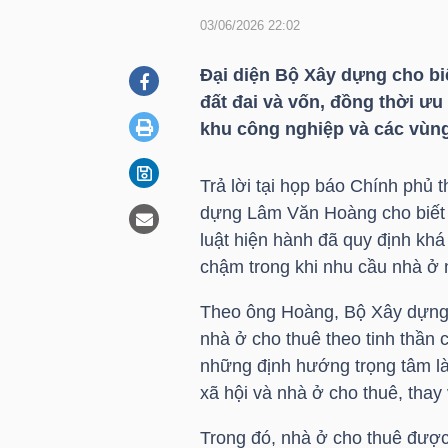
03/06/2026 22:02
DOANH
Đại diện Bộ Xây dựng cho bi
NGHIỆP
đất đai và vốn, đồng thời ưu 
khu công nghiệp và các vùng
Trả lời tại họp báo Chính phủ
BẤT
dựng Lâm Văn Hoàng cho biết 
ĐỘNG
luật hiện hành đã quy định khá
SẢN
chậm trong khi nhu cầu nhà ở n
Theo ông Hoàng, Bộ Xây dựng 
nhà ở cho thuê theo tinh thần 
TÀI
những định hướng trọng tâm là
CHÍNH
xã hội và nhà ở cho thuê, thay
Trong đó, nhà ở cho thuê được