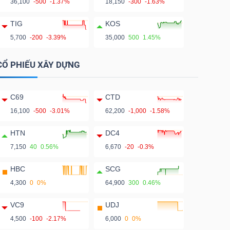
36,100
-500
-1.37%
18,150
-300
-1.63%
TIG
KOS
5,700
-200
-3.39%
35,000
500
1.45%
CỔ PHIẾU XÂY DỰNG
C69
CTD
16,100
-500
-3.01%
62,200
-1,000
-1.58%
HTN
DC4
7,150
40
0.56%
6,670
-20
-0.3%
HBC
SCG
4,300
0
0%
64,900
300
0.46%
VC9
UDJ
4,500
-100
-2.17%
6,000
0
0%