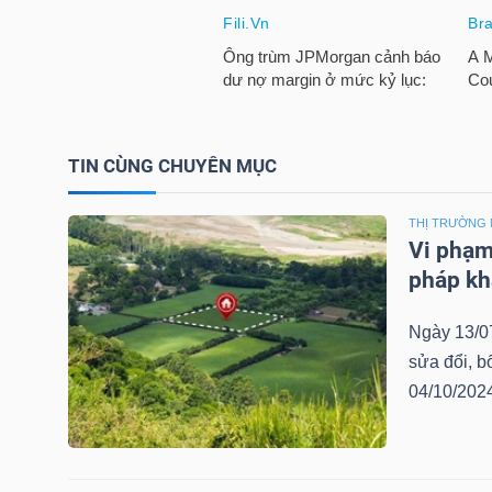
LIỆU
Ngành
(-)
VS-
TIN CÙNG CHUYÊN MỤC
SECTOR
THỊ TRƯỜNG 
Vi phạm 
pháp kh
Ngày 13/0
NĂNG
sửa đổi, 
LƯỢNG
04/10/2024