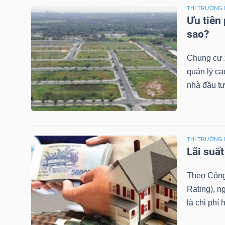
NGUYÊN
THỊ TRƯỜNG 
Ưu tiên 
VẬT
sao?
LIỆU
Chung cư x
quản lý ca
nhà đầu tư
CÔNG
NGHIỆP
THỊ TRƯỜNG 
Lãi suấ
TIÊU
Theo Công
DÙNG
Rating), n
KHÔNG
là chi phí
THIẾT