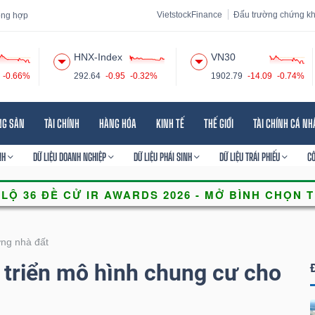
VietstockFinance
Đấu trường chứng k
tổng hợp
HNX-Index
VN30
-0.66%
292.64
-0.95
-0.32%
1902.79
-14.09
-0.74%
 đạo
Tin tức
Báo cáo phân tích
Thuật ngữ
Dịch vụ
NG SẢN
TÀI CHÍNH
HÀNG HÓA
KINH TẾ
THẾ GIỚI
TÀI CHÍNH CÁ N
NH
DỮ LIỆU DOANH NGHIỆP
DỮ LIỆU PHÁI SINH
DỮ LIỆU TRÁI PHIẾU
C
ờng nhà đất
t triển mô hình chung cư cho