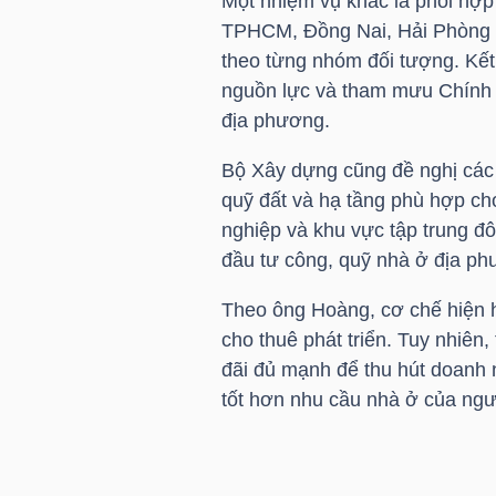
Một nhiệm vụ khác là phối hợp
TPHCM, Đồng Nai, Hải Phòng v
theo từng nhóm đối tượng. Kết
NGÀNH
nguồn lực và tham mưu Chính ph
địa phương.
Bộ Xây dựng cũng đề nghị các t
DOANH
quỹ đất và hạ tầng phù hợp cho
NGHIỆP
nghiệp và khu vực tập trung đ
đầu tư công, quỹ nhà ở địa ph
Theo ông Hoàng, cơ chế hiện h
CỔ
cho thuê phát triển. Tuy nhiên,
PHIẾU
đãi đủ mạnh để thu hút doanh 
tốt hơn nhu cầu nhà ở của ngư
PHÁI
SINH