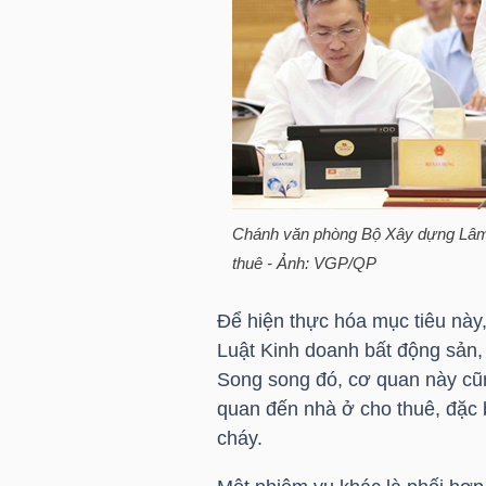
TÀI
CHÍNH
CÁ
NHÂN
Chánh văn phòng Bộ Xây dựng Lâm V
PHÂN
thuê - Ảnh: VGP/QP
TÍCH
VIETSTOCKFINANCE
Để hiện thực hóa mục tiêu này
Luật Kinh doanh bất động sản, 
Song song đó, cơ quan này cũng
quan đến nhà ở cho thuê, đặc 
VĨ
cháy.
MÔ