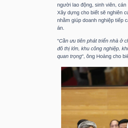
HÀNG
người lao động, sinh viên, cán
HÓA
Xây dựng cho biết sẽ nghiên cứ
nhằm giúp doanh nghiệp tiếp c
án.
KINH
"
Cần ưu tiên phát triển nhà ở c
TẾ
đô thị lớn, khu công nghiệp, kh
quan trọng
", ông Hoàng cho biế
THẾ
GIỚI
ĐÔNG
DƯƠNG