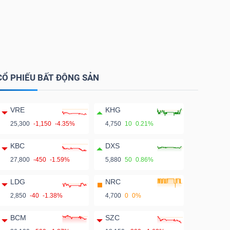
CỔ PHIẾU BẤT ĐỘNG SẢN
VRE
KHG
25,300
-1,150
-4.35%
4,750
10
0.21%
KBC
DXS
27,800
-450
-1.59%
5,880
50
0.86%
LDG
NRC
2,850
-40
-1.38%
4,700
0
0%
BCM
SZC