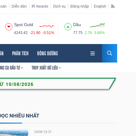
hoán
Diễn đàn
IR Awards
Dịch vụ
Đăng nhập
English
Spot Gold
Dầu
4243.42
-21.90
-0.51%
77.75
2.76
3.68%
HÂN
PHÂN TÍCH
ĐÔNG DƯƠNG
ÔNG CỤ ĐẦU TƯ
TRUY XUẤT DỮ LIỆU
ĐỌC NHIỀU NHẤT
03/08 19:37