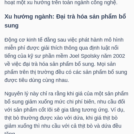
hoạt một xu hướng trên toàn ngành công nghệ.
YẾU
Xu hướng ngành: Đại trà hóa sản phẩm bổ
sung
TIÊU
Động cơ kinh tế đằng sau việc phát hành mô hình
miễn phí được giải thích thông qua định luật nổi
DÙNG
tiếng của kỹ sư phần mềm Joel Spolsky năm 2002
THIẾT
về việc đại trà hóa sản phẩm bổ sung. Mọi sản
YẾU
phẩm trên thị trường đều có các sản phẩm bổ sung
được tiêu dùng cùng nhau.
Nguyên lý này chỉ ra rằng khi giá của một sản phẩm
CHĂM
bổ sung giảm xuống mức chi phí biên, nhu cầu đối
SÓC
với sản phẩm cốt lõi sẽ gia tăng tương ứng. Ví dụ,
thịt bò thường được xào với dứa, khi giá thịt bò
SỨC
giảm xuống thì nhu cầu với cả thịt bò và dứa đều
KHỎE
tăng.