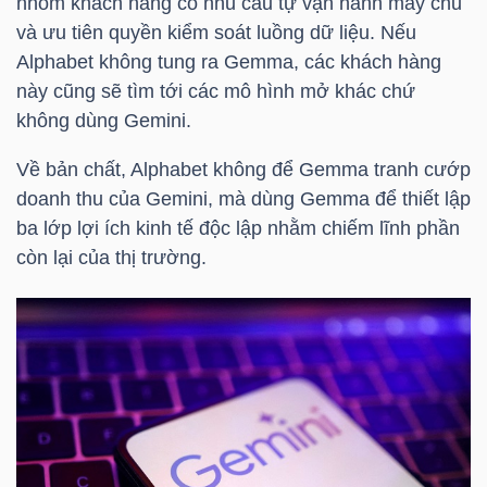
nhóm khách hàng có nhu cầu tự vận hành máy chủ
Mã
và ưu tiên quyền kiểm soát luồng dữ liệu. Nếu
chứng
Alphabet không tung ra Gemma, các khách hàng
khoán
này cũng sẽ tìm tới các mô hình mở khác chứ
(-)
không dùng Gemini.
Tất cả
Cổ phiếu
Chỉ số
Chứng chỉ quỹ
Chứng 
Về bản chất, Alphabet không để Gemma tranh cướp
doanh thu của Gemini, mà dùng Gemma để thiết lập
Lãnh
ba lớp lợi ích kinh tế độc lập nhằm chiếm lĩnh phần
đạo
còn lại của thị trường.
(-)
Tất cả
Người nội bộ
Người liên quan
Cổ đông lớn
Tin
tức
(-)