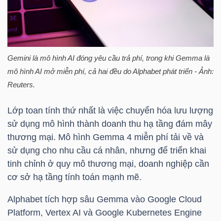
Bài
viết
của
Gemini là mô hình AI đóng yêu cầu trả phí, trong khi Gemma là
tác
mô hình AI mở miễn phí, cả hai đều do Alphabet phát triển - Ảnh:
giả
Reuters.
(-)
Lớp toan tính thứ nhất là việc chuyển hóa lưu lượng
Báo
sử dụng mô hình thành doanh thu hạ tầng đám mây
cáo
thương mại. Mô hình Gemma 4 miễn phí tải về và
phân
sử dụng cho nhu cầu cá nhân, nhưng để triển khai
tích
tinh chỉnh ở quy mô thương mại, doanh nghiệp cần
(-)
cơ sở hạ tầng tính toán mạnh mẽ.
Alphabet tích hợp sâu Gemma vào Google Cloud
Thuật
Platform, Vertex AI và Google Kubernetes Engine