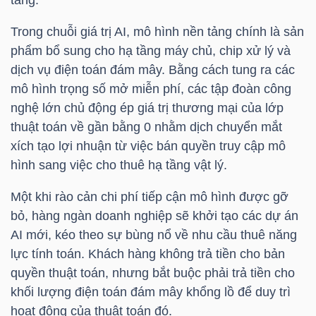
Trong chuỗi giá trị AI, mô hình nền tảng chính là sản
phẩm bổ sung cho hạ tầng máy chủ, chip xử lý và
TÀI
dịch vụ điện toán đám mây. Bằng cách tung ra các
CHÍNH
mô hình trọng số mở miễn phí, các tập đoàn công
nghệ lớn chủ động ép giá trị thương mại của lớp
thuật toán về gần bằng 0 nhằm dịch chuyển mắt
xích tạo lợi nhuận từ việc bán quyền truy cập mô
hình sang việc cho thuê hạ tầng vật lý.
CÔNG
NGHỆ
Một khi rào cản chi phí tiếp cận mô hình được gỡ
THÔNG
bỏ, hàng ngàn doanh nghiệp sẽ khởi tạo các dự án
TIN
AI mới, kéo theo sự bùng nổ về nhu cầu thuê năng
lực tính toán. Khách hàng không trả tiền cho bản
quyền thuật toán, nhưng bắt buộc phải trả tiền cho
khối lượng điện toán đám mây khổng lồ để duy trì
hoạt động của thuật toán đó.