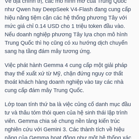
Về địa chính trị, các mô hình mở của Trung Quốc
như Qwen hay DeepSeek V4-Flash đang cung cấp
hiệu năng tiệm cận các hệ thống phương Tây với
mức giá chỉ 0.14 USD cho 1 triệu token đầu vào.
Nếu doanh nghiệp phương Tây lựa chọn mô hình
Công
Trung Quốc thì họ cũng có xu hướng dịch chuyển
cụ
sang hạ tầng đám mây tương ứng.
đầu
tư
Việc phát hành Gemma 4 cung cấp một giải pháp
thay thế xuất xứ từ Mỹ, chặn đứng nguy cơ thất
thoát khách hàng doanh nghiệp vào tay các nhà
cung cấp đám mây Trung Quốc.
Truyền
Lớp toan tính thứ ba là việc củng cố danh mục đầu
thông
tư và thâu tóm thói quen của hệ sinh thái lập trình
tài
viên. Gemma chia sẻ chung nền tảng kiến trúc
chính
nghiên cứu với Gemini 3. Các thành tích về hiệu
năng của Gemma hoạt động như một hệ thống xác