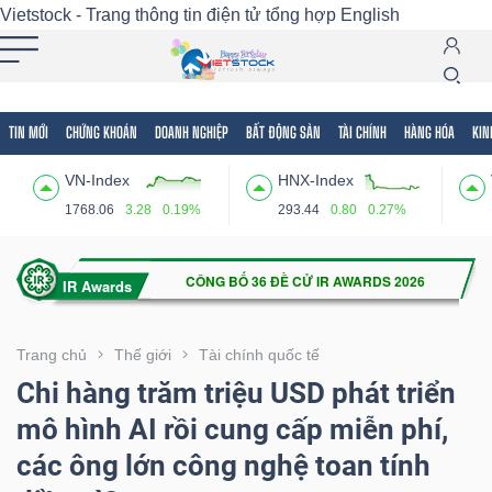
Vietstock - Trang thông tin điện tử tổng hợp
English
TIN MỚI
CHỨNG KHOÁN
DOANH NGHIỆP
BẤT ĐỘNG SẢN
TÀI CHÍNH
HÀNG HÓA
KIN
Tất cả
Tính năng
Ngành
Mã chứng khoán
Lãnh
VN-Index
HNX-Index
Tính
1768.06
3.28
0.19%
293.44
0.80
0.27%
năng
(-)
VIETSTOCK
Trang chủ
Thế giới
Tài chính quốc tế
Chi hàng trăm triệu USD phát triển
mô hình AI rồi cung cấp miễn phí,
CHỨNG
các ông lớn công nghệ toan tính
KHOÁN