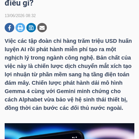
điều gì?
13/06/2026 08:32
DOANH
NGHIỆP
Việc các tập đoàn chi hàng trăm
triệu USD
huấn
luyện AI rồi phát hành miễn phí tạo ra một
nghịch lý trong ngành công nghệ. Bản chất của
BẤT
việc này là chiến lược dịch chuyển mắt xích tạo
ĐỘNG
lợi nhuận từ phần mềm sang hạ tầng điện toán
SẢN
đám mây. Chiến lược phát hành dải mô hình
Gemma 4 cùng với Gemini minh chứng cho
cách Alphabet vừa bảo vệ hệ sinh thái thiết bị,
TÀI
đồng thời cản bước các đối thủ nước ngoài.
CHÍNH