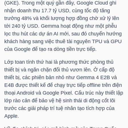
ngữ
(GKE). Trong một quý gần đây, Google Cloud ghi
(-)
nhận doanh thu 17.7
tỷ USD
, cùng tốc độ tăng
trưởng 48% và khối lượng hợp đồng chờ xử lý lên
tới 240
tỷ USD
. Gemma hoạt động như một phễu
Dịch
lọc thu hút các dự án AI mới, sau đó chuyển hướng
vụ
khách hàng sang việc thuê tài nguyên TPU và GPU
(-)
của Google để tạo ra dòng tiền trực tiếp.
Lớp toan tính thứ hai là phương thức phòng thủ
Đào
thiết bị và ngăn chặn đối thủ vươn lên. Ở cấp độ
tạo
thiết bị, các phiên bản nhỏ như Gemma 4 E2B và
E4B được thiết kế để chạy trực tiếp offline trên điện
thoại Android và Google Pixel. Cấu trúc này thiết lập
lớp rào cản để bảo vệ hệ sinh thái di động cốt lõi
trước các giải pháp trí tuệ nhân tạo tích hợp của
Sách
Apple.
tài
chính