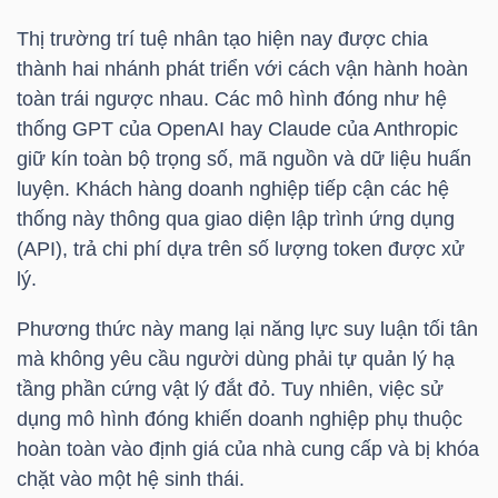
Thị trường trí tuệ nhân tạo hiện nay được chia
thành hai nhánh phát triển với cách vận hành hoàn
NGÀNH
toàn trái ngược nhau. Các mô hình đóng như hệ
thống GPT của OpenAI hay Claude của Anthropic
giữ kín toàn bộ trọng số, mã nguồn và dữ liệu huấn
DOANH
luyện. Khách hàng doanh nghiệp tiếp cận các hệ
NGHIỆP
thống này thông qua giao diện lập trình ứng dụng
(API), trả chi phí dựa trên số lượng token được xử
lý.
CỔ
Phương thức này mang lại năng lực suy luận tối tân
PHIẾU
mà không yêu cầu người dùng phải tự quản lý hạ
tầng phần cứng vật lý đắt đỏ. Tuy nhiên, việc sử
dụng mô hình đóng khiến doanh nghiệp phụ thuộc
hoàn toàn vào định giá của nhà cung cấp và bị khóa
PHÁI
chặt vào một hệ sinh thái.
SINH