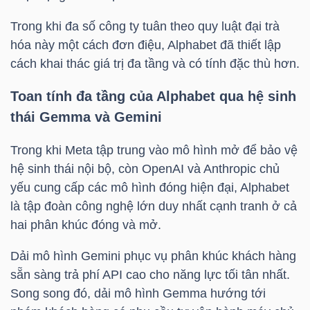
DỊCH
VỤ
Trong khi đa số công ty tuân theo quy luật đại trà
TRUYỀN
hóa này một cách đơn điệu, Alphabet đã thiết lập
THÔNG
cách khai thác giá trị đa tầng và có tính đặc thù hơn.
Toan tính đa tầng của Alphabet qua hệ sinh
thái Gemma và Gemini
TIỆN
Trong khi Meta tập trung vào mô hình mở để bảo vệ
ÍCH
hệ sinh thái nội bộ, còn OpenAI và Anthropic chủ
yếu cung cấp các mô hình đóng hiện đại, Alphabet
là tập đoàn công nghệ lớn duy nhất cạnh tranh ở cả
hai phân khúc đóng và mở.
BẤT
Dải mô hình Gemini phục vụ phân khúc khách hàng
ĐỘNG
sẵn sàng trả phí API cao cho năng lực tối tân nhất.
SẢN
Song song đó, dải mô hình Gemma hướng tới