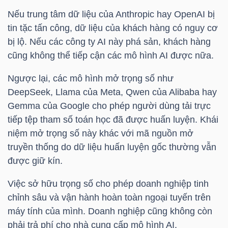
Nếu trung tâm dữ liệu của Anthropic hay OpenAI bị
tin tặc tấn công, dữ liệu của khách hàng có nguy cơ
bị lộ. Nếu các công ty AI này phá sản, khách hàng
TRÁI
cũng không thể tiếp cận các mô hình AI được nữa.
PHIẾU
Ngược lại, các mô hình mở trọng số như
DeepSeek, Llama của Meta, Qwen của Alibaba hay
CÔNG
Gemma của Google cho phép người dùng tải trực
CỤ
tiếp tệp tham số toán học đã được huấn luyện. Khái
ĐẦU
niệm mở trọng số này khác với mã nguồn mở
TƯ
truyền thống do dữ liệu huấn luyện gốc thường vẫn
được giữ kín.
Việc sở hữu trọng số cho phép doanh nghiệp tinh
TRUY
chỉnh sâu và vận hành hoàn toàn ngoại tuyến trên
XUẤT
máy tính của mình. Doanh nghiệp cũng không còn
DỮ
phải trả phí cho nhà cung cấp mô hình AI.