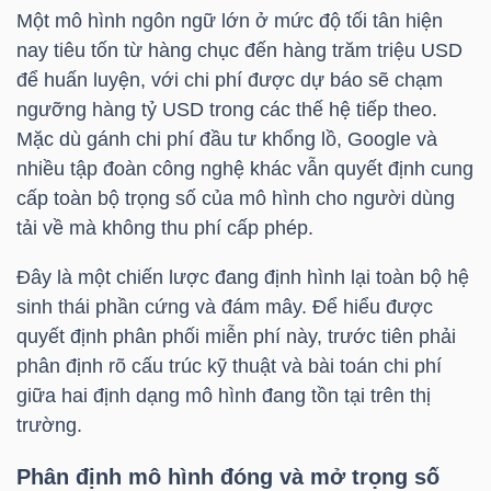
Một mô hình ngôn ngữ lớn ở mức độ tối tân hiện
nay tiêu tốn từ hàng chục đến hàng trăm
triệu USD
TÀI
để huấn luyện, với chi phí được dự báo sẽ chạm
CHÍNH
ngưỡng hàng tỷ
USD trong
các thế hệ tiếp theo.
CÁ
Mặc dù gánh chi phí đầu tư khổng lồ, Google và
NHÂN
nhiều tập đoàn công nghệ khác vẫn quyết định cung
cấp toàn bộ trọng số của mô hình cho người dùng
tải về mà không thu phí cấp phép.
PHÂN
Đây là một chiến lược đang định hình lại toàn bộ hệ
TÍCH
sinh thái phần cứng và đám mây. Để hiểu được
VIETSTOCKFINANCE
quyết định phân phối miễn phí này, trước tiên phải
phân định rõ cấu trúc kỹ thuật và bài toán chi phí
giữa hai định dạng mô hình đang tồn tại trên thị
trường.
VĨ
MÔ
Phân định mô hình đóng và mở trọng số