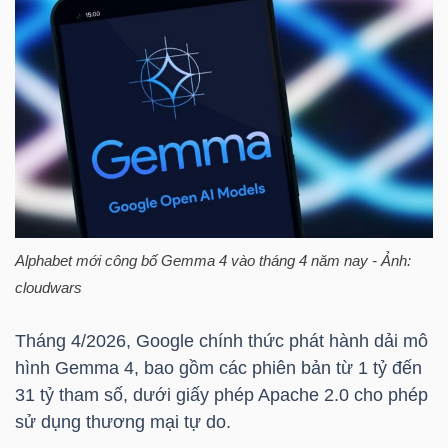
HÀNG
HÓA
KINH
TẾ
THẾ
Alphabet mới công bố Gemma 4 vào tháng 4 năm nay - Ảnh:
GIỚI
cloudwars
Tháng 4/2026, Google chính thức phát hành dải mô
hình Gemma 4, bao gồm các phiên bản từ 1 tỷ đến
ĐÔNG
31 tỷ tham số, dưới giấy phép Apache 2.0 cho phép
DƯƠNG
sử dụng thương mại tự do.