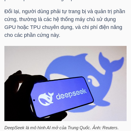
LIỆU
Đổi lại, người dùng phải tự trang bị và quản trị phần
cứng, thường là các hệ thống máy chủ sử dụng
Ngành
GPU hoặc TPU chuyên dụng, và chi phí điện năng
(-)
cho các phần cứng này.
VS-
SECTOR
NĂNG
LƯỢNG
DeepSeek là mô hình AI mở của Trung Quốc. Ảnh: Reuters.