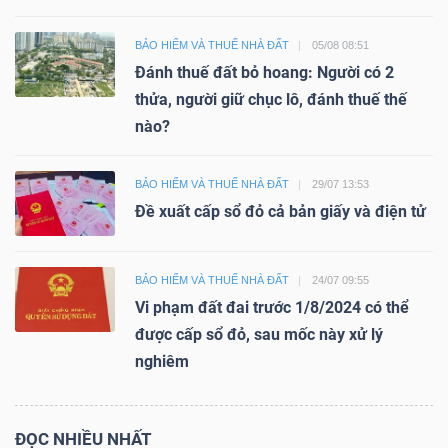
BẢO HIỂM VÀ THUẾ NHÀ ĐẤT
05/08 08:51
Đánh thuế đất bỏ hoang: Người có 2
thửa, người giữ chục lô, đánh thuế thế
nào?
BẢO HIỂM VÀ THUẾ NHÀ ĐẤT
29/07 13:53
Đề xuất cấp sổ đỏ cả bản giấy và điện tử
BẢO HIỂM VÀ THUẾ NHÀ ĐẤT
24/07 09:55
Vi phạm đất đai trước 1/8/2024 có thể
được cấp sổ đỏ, sau mốc này xử lý
nghiêm
ĐỌC NHIỀU NHẤT