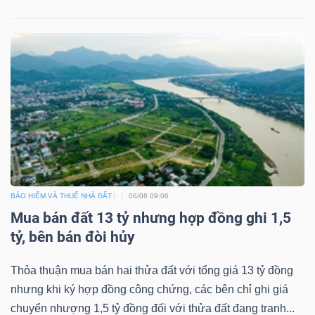
DỊCH
VỤ
TRUYỀN
THÔNG
TIỆN
ÍCH
BẢO HIỂM VÀ THUẾ NHÀ ĐẤT
06/08 09:06
Mua bán đất 13 tỷ nhưng hợp đồng ghi 1,5
tỷ, bên bán đòi hủy
BẤT
Thỏa thuận mua bán hai thửa đất với tổng giá 13 tỷ đồng
ĐỘNG
nhưng khi ký hợp đồng công chứng, các bên chỉ ghi giá
SẢN
chuyển nhượng 1,5 tỷ đồng đối với thửa đất đang tranh...