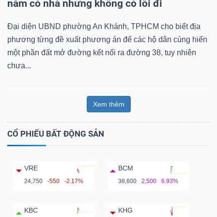
năm có nhà nhưng không có lối đi
Đại diện UBND phường An Khánh, TPHCM cho biết địa
phương từng đề xuất phương án để các hộ dân cùng hiến
một phần đất mở đường kết nối ra đường 38, tuy nhiên
chưa...
Xem thêm
CỔ PHIẾU BẤT ĐỘNG SẢN
VRE
BCM
24,750
-550
-2.17%
38,600
2,500
6.93%
KBC
KHG