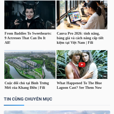
YẾU
TIÊU
DÙNG
THIẾT
YẾU
CHĂM
SÓC
TIN CÙNG CHUYÊN MỤC
SỨC
KHỎE