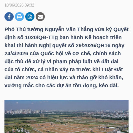
10/06/2026 09:32
DOANH
NGHIỆP
Phó Thủ tướng Nguyễn Văn Thắng vừa ký Quyết
định số 1020/QĐ-TTg ban hành Kế hoạch triển
khai thi hành Nghị quyết số 29/2026/QH16 ngày
24/4/2026 của Quốc hội về cơ chế, chính sách
BẤT
đặc thù để xử lý vi phạm pháp luật về đất đai
ĐỘNG
của tổ chức, cá nhân xảy ra trước khi Luật Đất
SẢN
đai năm 2024 có hiệu lực và tháo gỡ khó khăn,
vướng mắc cho các dự án tồn đọng, kéo dài.
TÀI
CHÍNH