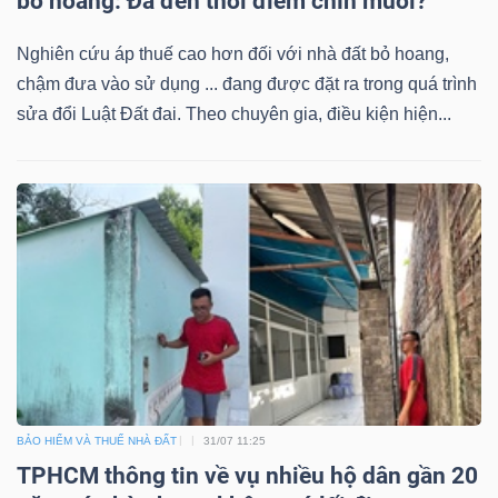
bỏ hoang: Đã đến thời điểm chín muồi?
Nghiên cứu áp thuế cao hơn đối với nhà đất bỏ hoang,
chậm đưa vào sử dụng ... đang được đặt ra trong quá trình
sửa đổi Luật Đất đai. Theo chuyên gia, điều kiện hiện...
BẢO HIỂM VÀ THUẾ NHÀ ĐẤT
31/07 11:25
TPHCM thông tin về vụ nhiều hộ dân gần 20