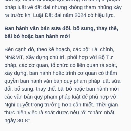
pháp luật về đất đai nhưng không tham nhũng xảy
ra trước khi Luật Đất đai năm 2024 có hiệu lực.
TRÁI
Ban hành văn bản sửa đổi, bổ sung, thay thế,
PHIẾU
bãi bỏ hoặc ban hành mới
Bên cạnh đó, theo kế hoạch, các bộ: Tài chính,
NN&MT, Xây dựng chủ trì, phối hợp với Bộ Tư
CÔNG
pháp, các cơ quan, tổ chức có liên quan rà soát,
CỤ
xây dựng, ban hành hoặc trình cơ quan có thẩm
ĐẦU
quyền ban hành văn bản quy phạm pháp luật sửa
TƯ
đổi, bổ sung, thay thế, bãi bỏ hoặc ban hành mới
các văn bản quy phạm pháp luật để phù hợp với
Nghị quyết trong trường hợp cần thiết. Thời gian
TRUY
thực hiện việc rà soát được nêu rõ: "chậm nhất
XUẤT
ngày 30-8".
DỮ