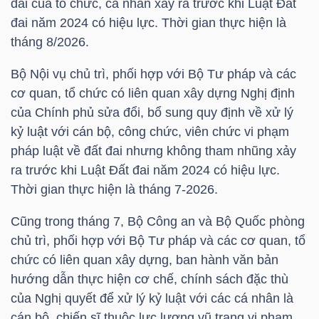
đai của tổ chức, cá nhân xảy ra trước khi Luật Đất
đai năm 2024 có hiệu lực. Thời gian thực hiện là
tháng 8/2026.
NGÀNH
Bộ Nội vụ chủ trì, phối hợp với Bộ Tư pháp và các
cơ quan, tổ chức có liên quan xây dựng Nghị định
của Chính phủ sửa đổi, bổ sung quy định về xử lý
DOANH
kỷ luật với cán bộ, công chức, viên chức vi phạm
NGHIỆP
pháp luật về đất đai nhưng không tham nhũng xảy
ra trước khi Luật Đất đai năm 2024 có hiệu lực.
Thời gian thực hiện là tháng 7-2026.
CỔ
Cũng trong tháng 7, Bộ Công an và Bộ Quốc phòng
PHIẾU
chủ trì, phối hợp với Bộ Tư pháp và các cơ quan, tổ
chức có liên quan xây dựng, ban hành văn bản
hướng dẫn thực hiện cơ chế, chính sách đặc thù
PHÁI
của Nghị quyết để xử lý kỷ luật với các cá nhân là
SINH
cán bộ, chiến sĩ thuộc lực lượng vũ trang vi phạm