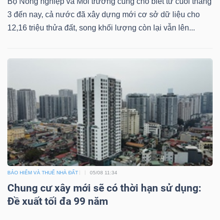
Bộ Nông nghiệp và Môi trường cũng cho biết từ cuối tháng
3 đến nay, cả nước đã xây dựng mới cơ sở dữ liệu cho
Bài
12,16 triệu thửa đất, song khối lượng còn lại vẫn lên...
viết
của
tác
giả
(-)
Báo
cáo
phân
tích
(-)
BẢO HIỂM VÀ THUẾ NHÀ ĐẤT
05/08 11:34
Chung cư xây mới sẽ có thời hạn sử dụng:
Đề xuất tối đa 99 năm
Thuật