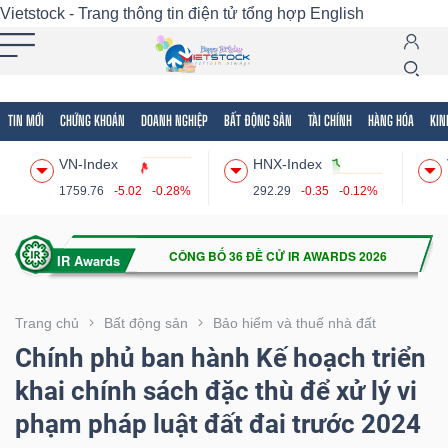
Vietstock - Trang thông tin điện tử tổng hợp
English
TIN MỚI
CHỨNG KHOÁN
DOANH NGHIỆP
BẤT ĐỘNG SẢN
TÀI CHÍNH
HÀNG HÓA
KIN
Tất cả
Tính năng
Ngành
Mã chứng khoán
Lãnh
VN-Index
HNX-Index
Tính
1759.76
-5.02
-0.28%
292.29
-0.35
-0.12%
năng
(-)
VIETSTOCK
Trang chủ
Bất động sản
Bảo hiểm và thuế nhà đất
Chính phủ ban hành Kế hoạch triển
khai chính sách đặc thù để xử lý vi
CHỨNG
phạm pháp luật đất đai trước 2024
KHOÁN