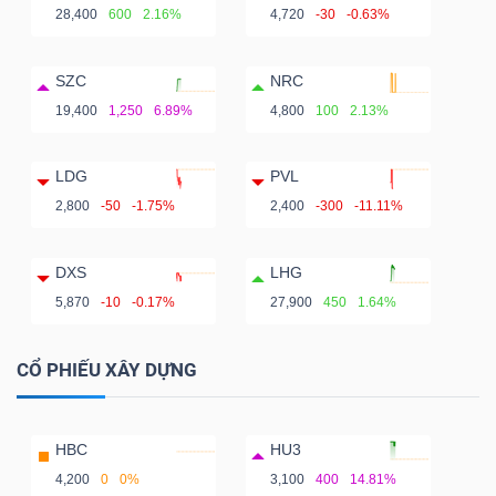
28,400
600
2.16%
4,720
-30
-0.63%
SZC
NRC
19,400
1,250
6.89%
4,800
100
2.13%
LDG
PVL
2,800
-50
-1.75%
2,400
-300
-11.11%
DXS
LHG
5,870
-10
-0.17%
27,900
450
1.64%
CỔ PHIẾU XÂY DỰNG
HBC
HU3
4,200
0
0%
3,100
400
14.81%