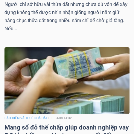
Người chỉ sở hữu vài thửa đất nhưng chưa đủ vốn để xây
dựng không thể được nhìn nhận giống người nắm giữ
hàng chục thửa đất trong nhiều năm chỉ để chờ giá tăng.
Nếu...
Công
cụ
đầu
tư
Truyền
thông
tài
BẢO HIỂM VÀ THUẾ NHÀ ĐẤT
04/08 14:32
chính
Mang sổ đỏ thế chấp giúp doanh nghiệp vay