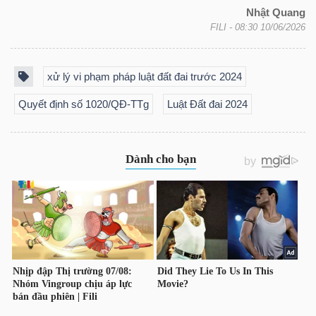
NGUYÊN
Nhật Quang
FILI
- 08:30 10/06/2026
VẬT
LIỆU
xử lý vi phạm pháp luật đất đai trước 2024
Quyết định số 1020/QĐ-TTg
Luật Đất đai 2024
CÔNG
NGHIỆP
TIÊU
DÙNG
KHÔNG
THIẾT