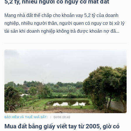
5,2 tỷ, nhiều người có nguy cơ mất đất
Mang nhà đất thế chấp cho khoản vay 5,2 tỷ của doanh
nghiệp, nhiều người thân, người quen có nguy cơ bị xử lý
Dữ
tài sản khi doanh nghiệp không trả được khoản nợ đã...
liệu
tài
chính
BẢO HIỂM VÀ THUẾ NHÀ ĐẤT
04/08 08:40
Mua đất bằng giấy viết tay từ 2005, giờ có