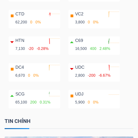
CTD
VC2
62,200
0
0%
3,800
0
0%
HTN
C69
7,130
-20
-0.28%
16,500
400
2.48%
DC4
UDC
6,670
0
0%
2,800
-200
-6.67%
SCG
UDJ
65,100
200
0.31%
5,900
0
0%
TIN CHÍNH