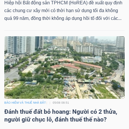
ngữ
Hiệp hội Bất động sản TPHCM (HoREA) đề xuất quy định
(-)
các chung cư xây mới có thời hạn sử dụng tối đa không
quá 99 năm, đồng thời không áp dụng hồi tố đối với các...
Dịch
vụ
(-)
Đào
tạo
BẢO HIỂM VÀ THUẾ NHÀ ĐẤT
05/08 08:51
Đánh thuế đất bỏ hoang: Người có 2 thửa,
Sách
người giữ chục lô, đánh thuế thế nào?
tài
chính