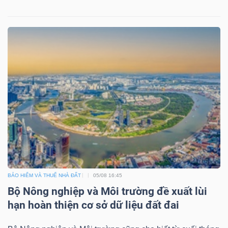
Mã
chứng
khoán
(-)
Tất cả
Cổ phiếu
Chỉ số
Chứng chỉ quỹ
Chứng 
Lãnh
đạo
(-)
Tất cả
Người nội bộ
Người liên quan
Cổ đông lớn
BẢO HIỂM VÀ THUẾ NHÀ ĐẤT
05/08 16:45
Tin
Bộ Nông nghiệp và Môi trường đề xuất lùi
tức
hạn hoàn thiện cơ sở dữ liệu đất đai
(-)