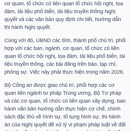
cơ quan, tổ chức có liên quan tổ chức hội nghị, tọa
đàm, tài liệu phổ biến, tài liệu truyền thông Nghị
TÀI
quyết và các văn bản quy định chi tiết, hướng dẫn
CHÍNH
thi hành Nghị quyết.
CÁ
NHÂN
Cùng với đó, UBND các tỉnh, thành phố chủ trì, phối
hợp với các ban, ngành, cơ quan, tổ chức có liên
quan tổ chức hội nghị, tọa đàm, tài liệu phổ biến, tài
liệu truyền thông, các bài đăng trên báo, tạp chí,
PHÂN
phóng sự. Việc này phải thực hiện trong năm 2026.
TÍCH
VIETSTOCKFINANCE
Bộ Công an được giao chủ trì, phối hợp các cơ
quan liên ngành tư pháp Trung ương, Bộ Tư pháp
và các cơ quan, tổ chức có liên quan xây dựng, ban
hành văn bản hướng dẫn thực hiện cơ chế, chính
sách đặc thù về hình sự, tố tụng hình sự, thi hành
VĨ
án của Nghị quyết để xử lý vi phạm pháp luật về đất
MÔ