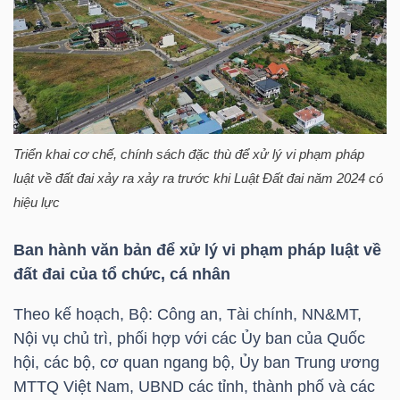
HÀNG
HÓA
KINH
TẾ
Triển khai cơ chế, chính sách đặc thù để xử lý vi phạm pháp
luật về đất đai xảy ra xảy ra trước khi Luật Đất đai năm 2024 có
hiệu lực
THẾ
Ban hành văn bản để xử lý vi phạm pháp luật về
GIỚI
đất đai của tổ chức, cá nhân
Theo kế hoạch, Bộ: Công an, Tài chính, NN&MT,
ĐÔNG
Nội vụ chủ trì, phối hợp với các Ủy ban của Quốc
DƯƠNG
hội, các bộ, cơ quan ngang bộ, Ủy ban Trung ương
MTTQ Việt Nam, UBND các tỉnh, thành phố và các