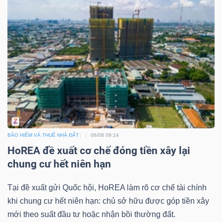
TÀI
CHÍNH
CÔNG
NGHỆ
BẢO HIỂM VÀ THUẾ NHÀ ĐẤT
06/08 09:14
HoREA đề xuất cơ chế đóng tiền xây lại
THÔNG
chung cư hết niên hạn
TIN
Tại đề xuất gửi Quốc hội, HoREA làm rõ cơ chế tài chính
khi chung cư hết niên hạn: chủ sở hữu được góp tiền xây
mới theo suất đầu tư hoặc nhận bồi thường đất.