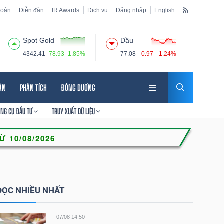
hoán
Diễn đàn
IR Awards
Dịch vụ
Đăng nhập
English
Spot Gold
Dầu
4342.41
78.93
1.85%
77.08
-0.97
-1.24%
HÂN
PHÂN TÍCH
ĐÔNG DƯƠNG
ÔNG CỤ ĐẦU TƯ
TRUY XUẤT DỮ LIỆU
ĐỌC NHIỀU NHẤT
07/08 14:50