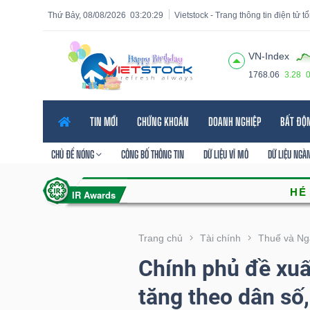
Thứ Bảy, 08/08/2026
03:20:30
Vietstock - Trang thông tin điện tử 
VN-Index
1768.06
3.28
Tất cả
Tính năng
Ngành
Mã chứng khoán
Lãnh
TIN MỚI
CHỨNG KHOÁN
DOANH NGHIỆP
BẤT ĐỘ
Tính
năng
CHỦ ĐỀ NÓNG
CÔNG BỐ THÔNG TIN
DỮ LIỆU VĨ MÔ
DỮ LIỆU NGÀ
(-)
VIETSTOCK
Trang chủ
Tài chính
Thuế và Ng
Chính phủ đề xuất
CHỨNG
tăng theo dân số,
KHOÁN