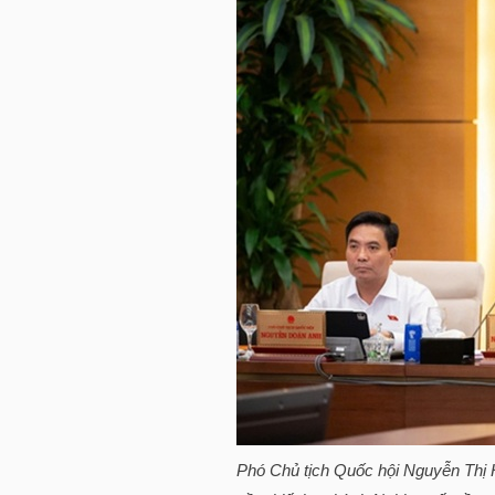
TRÁI
PHIẾU
CÔNG
CỤ
ĐẦU
TƯ
TRUY
XUẤT
Phó Chủ tịch Quốc hội Nguyễn Thị 
DỮ