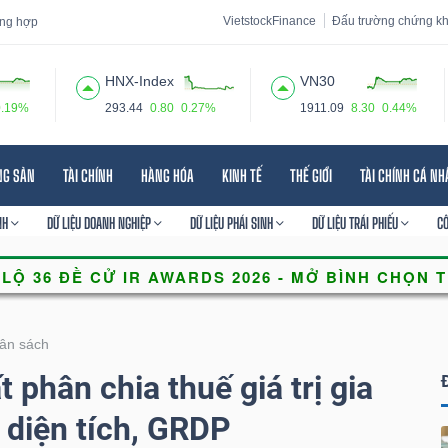
VietstockFinance
Đấu trường chứng k
tổng hợp
HNX-Index
VN30
0.19%
293.44
0.80
0.27%
1911.09
8.30
0.44%
 đạo
Tin tức
Báo cáo phân tích
Thuật ngữ
Dịch vụ
NG SẢN
TÀI CHÍNH
HÀNG HÓA
KINH TẾ
THẾ GIỚI
TÀI CHÍNH CÁ N
NH
DỮ LIỆU DOANH NGHIỆP
DỮ LIỆU PHÁI SINH
DỮ LIỆU TRÁI PHIẾU
C
ân sách
 phân chia thuế giá trị gia
 diện tích, GRDP