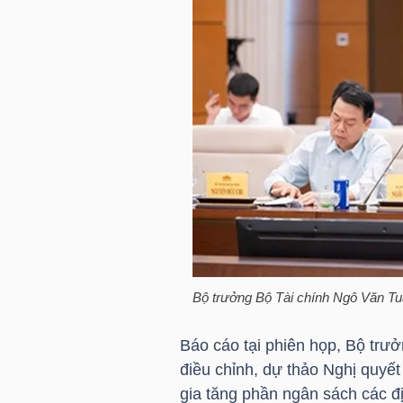
HÀNG
HÓA
KINH
TẾ
THẾ
GIỚI
Bộ trưởng Bộ Tài chính Ngô Văn Tuấn
ĐÔNG
Báo cáo tại phiên họp, Bộ trư
DƯƠNG
điều chỉnh, dự thảo Nghị quyết 
gia tăng phần ngân sách các 