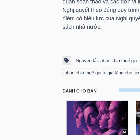
quan soạn thảo và các đơn vị li
NGUYÊN
Nghị quyết theo đúng quy trình.
VẬT
điểm có hiệu lực của Nghị quy
LIỆU
sách nhà nước.
Nguyên tắc phân chia thuế giá tr
CÔNG
NGHIỆP
phân chia thuế giá trị gia tăng cho t
TIÊU
DÙNG
KHÔNG
THIẾT