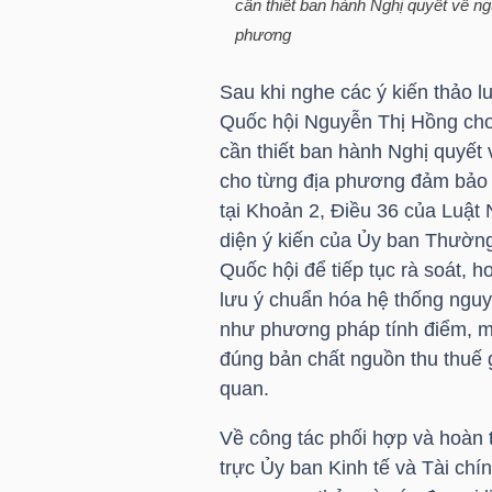
cần thiết ban hành Nghị quyết về ngu
LIỆU
phương
Ngành
Sau khi nghe các ý kiến thảo l
(-)
Quốc hội Nguyễn Thị Hồng cho
cần thiết ban hành Nghị quyết v
VS-
cho từng địa phương đảm bảo 
SECTOR
tại Khoản 2, Điều 36 của Luật
diện ý kiến của Ủy ban Thường
Quốc hội để tiếp tục rà soát, h
lưu ý chuẩn hóa hệ thống nguyên
như phương pháp tính điểm, mụ
NĂNG
đúng bản chất nguồn thu thuế 
LƯỢNG
quan.
Về công tác phối hợp và hoàn 
trực Ủy ban Kinh tế và Tài chí