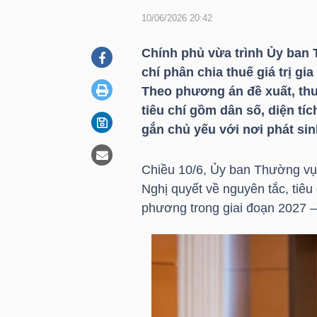
10/06/2026 20:42
DOANH
Chính phủ vừa trình Ủy ban 
NGHIỆP
chí phân chia thuế giá trị g
Theo phương án đề xuất, thuế
tiêu chí gồm dân số, diện tí
gắn chủ yếu với nơi phát si
BẤT
ĐỘNG
Chiều 10/6, Ủy ban Thường vụ 
SẢN
Nghị quyết về nguyên tắc, tiêu 
phương trong giai đoạn 2027 –
TÀI
CHÍNH