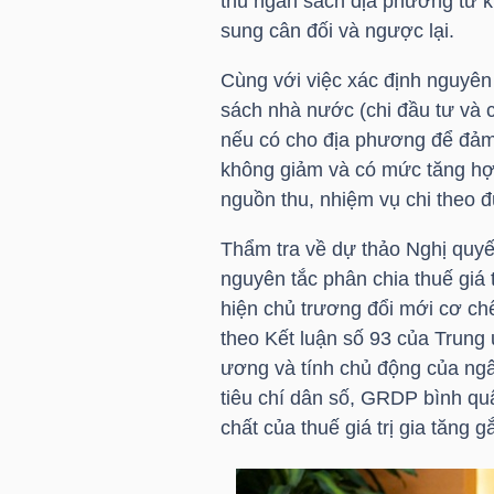
thu ngân sách địa phương từ kh
sung cân đối và ngược lại.
Cùng với việc xác định nguyên 
NGÀNH
sách nhà nước (chi đầu tư và 
nếu có cho địa phương để đả
không giảm và có mức tăng hợp
DOANH
nguồn thu, nhiệm vụ chi theo đ
NGHIỆP
Thẩm tra về dự thảo Nghị quyết
nguyên tắc phân chia thuế giá 
hiện chủ trương đổi mới cơ ch
CỔ
theo Kết luận số 93 của Trung
PHIẾU
ương và tính chủ động của ngâ
tiêu chí dân số, GRDP bình qu
chất của thuế giá trị gia tăng 
PHÁI
SINH