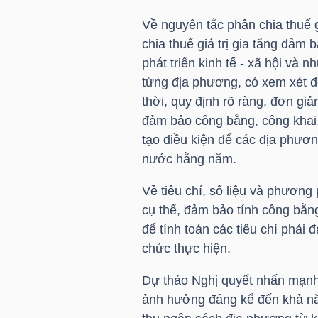
Về nguyên tắc phân chia thuế g
TÀI
chia thuế giá trị gia tăng đảm 
CHÍNH
phát triển kinh tế - xã hội và 
CÁ
từng địa phương, có xem xét đ
NHÂN
thời, quy định rõ ràng, đơn giả
đảm bảo công bằng, công khai,
tạo điều kiện để các địa phươ
nước hằng năm.
PHÂN
TÍCH
Về tiêu chí, số liệu và phương 
VIETSTOCKFINANCE
cụ thể, đảm bảo tính công bằng
để tính toán các tiêu chí phải 
chức thực hiện.
Dự thảo Nghị quyết nhấn mạnh 
VĨ
ảnh hưởng đáng kể đến khả nă
MÔ