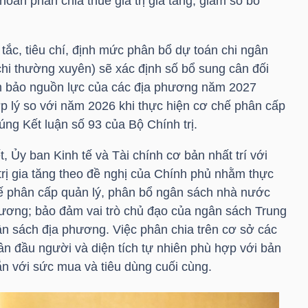
oản phân chia thuế giá trị gia tăng, giảm số bổ
tắc, tiêu chí, định mức phân bổ dự toán chi ngân
chi thường xuyên) sẽ xác định số bổ sung cân đối
m bảo nguồn lực của các địa phương năm 2027
 lý so với năm 2026 khi thực hiện cơ chế phân cấp
úng Kết luận số 93 của Bộ Chính trị.
, Ủy ban Kinh tế và Tài chính cơ bản nhất trí với
trị gia tăng theo đề nghị của Chính phủ nhằm thực
ế phân cấp quản lý, phân bổ ngân sách nhà nước
 ương; bảo đảm vai trò chủ đạo của ngân sách Trung
n sách địa phương. Việc phân chia trên cơ sở các
ân đầu người và diện tích tự nhiên phù hợp với bản
gắn với sức mua và tiêu dùng cuối cùng.