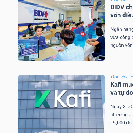
NGUYÊN
BIDV ch
VẬT
vốn điề
LIỆU
Ngân hàng
vừa công b
nguồn vốn 
CÔNG
NGHIỆP
TĂNG VỐN - 
Kafi mu
và tự d
TIÊU
Ngày 31/07
DÙNG
phương án 
KHÔNG
15,000 đồn
THIẾT