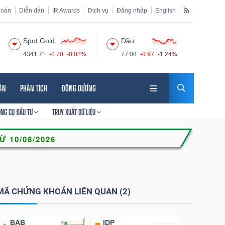
hoán
Diễn đàn
IR Awards
Dịch vụ
Đăng nhập
English
Spot Gold
Dầu
4341.71
-0.70
-0.02%
77.08
-0.97
-1.24%
HÂN
PHÂN TÍCH
ĐÔNG DƯƠNG
ÔNG CỤ ĐẦU TƯ
TRUY XUẤT DỮ LIỆU
MÃ CHỨNG KHOÁN LIÊN QUAN (2)
BAB
IDP