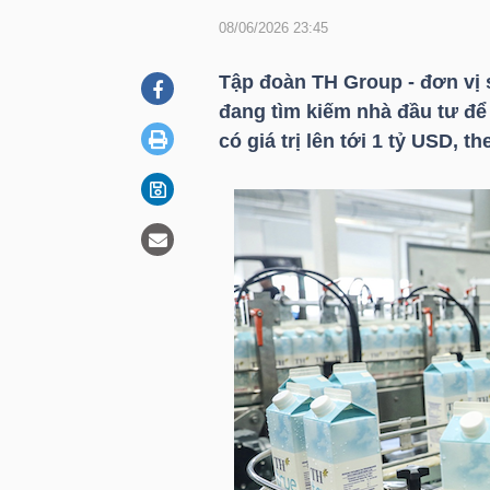
08/06/2026 23:45
DOANH
Tập đoàn TH Group - đơn vị 
NGHIỆP
đang tìm kiếm nhà đầu tư đ
có giá trị lên tới 1
tỷ USD
, th
BẤT
ĐỘNG
SẢN
TÀI
CHÍNH