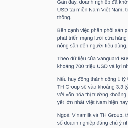
Gần đây, doanh nghiệp đã khởi
USD
tại miền Nam Việt Nam, ti
thống.
NGÀNH
Bên cạnh việc phân phối sản 
phát triển mạng lưới cửa hàng
nông sản đến người tiêu dùng.
DOANH
NGHIỆP
Theo dữ liệu của Vanguard Bus
khoảng 700
triệu USD
và lợi n
Nếu huy động thành công 1
tỷ
CỔ
TH Group sẽ vào khoảng 3.3
t
PHIẾU
với vốn hóa thị trường khoảng
yết lớn nhất Việt Nam hiện nay
Ngoài
Vinamilk
và TH Group, th
PHÁI
số doanh nghiệp đáng chú ý n
SINH