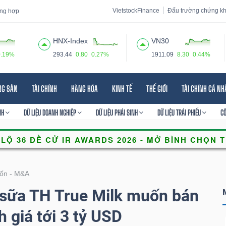
VietstockFinance
Đấu trường chứng k
tổng hợp
HNX-Index
VN30
0.19%
293.44
0.80
0.27%
1911.09
8.30
0.44%
 đạo
Tin tức
Báo cáo phân tích
Thuật ngữ
Dịch vụ
NG SẢN
TÀI CHÍNH
HÀNG HÓA
KINH TẾ
THẾ GIỚI
TÀI CHÍNH CÁ N
NH
DỮ LIỆU DOANH NGHIỆP
DỮ LIỆU PHÁI SINH
DỮ LIỆU TRÁI PHIẾU
C
ốn - M&A
 sữa TH True Milk muốn bán
 giá tới 3 tỷ USD