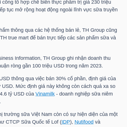
 công tổ hợp chế biến thực phẩm trị giá 230
triệu
ếp tục mở rộng hoạt động ngoài lĩnh vực sữa truyền
phẩm thông qua các hệ thống bán lẻ, TH Group cũng
 TH true mart để bán trực tiếp các sản phẩm sữa và
iness Information, TH Group ghi nhận doanh thu
huận ròng gần 100
triệu USD
trong năm 2023.
 USD
thông qua việc bán 30% cổ phần, định giá của
ỷ USD
. Mức định giá này không còn cách quá xa so
 4.6
tỷ USD
của
Vinamilk
- doanh nghiệp sữa niêm
.
ị trường sữa Việt Nam còn có sự hiện diện của một
hư CTCP Sữa Quốc tế Lof (
IDP
),
Nutifood
và