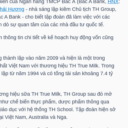
niên của Ngân hàng TMCP Bắc Á (Bac A Bank,
HNX
:
hái Hương
- nhà sáng lập kiêm Chủ tịch TH Group,
 A Bank - cho biết tập đoàn đã làm việc với các
ăm dò sự quan tâm của các nhà đầu tư quốc tế.
m thông tin chi tiết về kế hoạch huy động vốn cũng
g
thành lập vào năm 2009 và hiện là một trong
ất Việt Nam với thương hiệu TH True Milk. Trong
 lập từ năm 1994 và có tổng tài sản khoảng 7.4
tỷ
ương hiệu sữa TH True Milk, TH Group sau đó mở
c như chế biến thực phẩm, dược phẩm thông qua
iáo dục với hệ thống TH School. Tập đoàn hiện sở
ại Việt Nam, Australia và Nga.