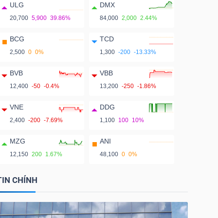
ULG
DMX
20,700
5,900
39.86%
84,000
2,000
2.44%
BCG
TCD
2,500
0
0%
1,300
-200
-13.33%
BVB
VBB
12,400
-50
-0.4%
13,200
-250
-1.86%
VNE
DDG
2,400
-200
-7.69%
1,100
100
10%
MZG
ANI
12,150
200
1.67%
48,100
0
0%
TIN CHÍNH