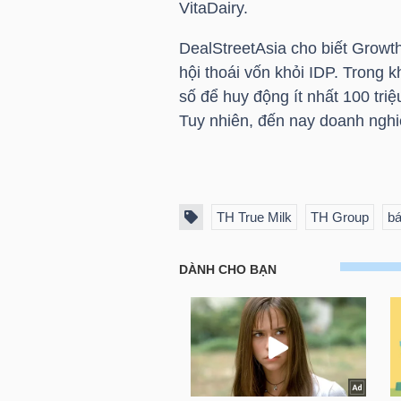
VitaDairy.
DealStreetAsia cho biết Growt
hội thoái vốn khỏi
IDP
. Trong k
TRÁI
số để huy động ít nhất 100
tri
PHIẾU
Tuy nhiên, đến nay doanh ngh
CÔNG
CỤ
TH True Milk
TH Group
bá
ĐẦU
TƯ
TRUY
XUẤT
DỮ