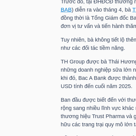
Trước đó, tại ĐHĐCĐ thương 
BAB
) diễn ra vào tháng 4, bà
T
TÀI
đồng thời là Tổng Giám đốc Bac
CHÍNH
đơn vị tư vấn và tiến hành th
CÁ
Tuy nhiên, bà không tiết lộ thê
NHÂN
như các đối tác tiềm năng.
TH Group được bà
Thái Hươn
PHÂN
những doanh nghiệp sữa lớn nh
TÍCH
khi đó, Bac A Bank được thành
USD
tính đến cuối năm 2025.
VIETSTOCKFINANCE
Ban đầu được biết đến với th
rộng sang nhiều lĩnh vực khá
thương hiệu Trust Pharma và g
VĨ
hữu các trang trại quy mô lớn t
MÔ