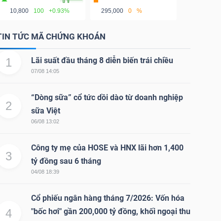
10,800
100
+0.93%
295,000
0
%
TIN TỨC MÃ CHỨNG KHOÁN
1
Lãi suất đầu tháng 8 diễn biến trái chiều
07/08 14:05
“Dòng sữa” cổ tức dồi dào từ doanh nghiệp
2
sữa Việt
06/08 13:02
Công ty mẹ của HOSE và HNX lãi hơn 1,400
3
tỷ đồng sau 6 tháng
04/08 18:39
Cổ phiếu ngân hàng tháng 7/2026: Vốn hóa
4
"bốc hơi" gần 200,000 tỷ đồng, khối ngoại thu