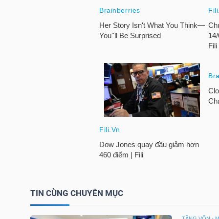
LIỆU
Ngành
(-)
VS-
SECTOR
NĂNG
LƯỢNG
TIN CÙNG CHUYÊN MỤC
TĂNG VỐN - 