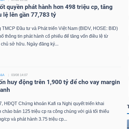
ốt quyền phát hành hơn 498 triệu cp, tăng
u lệ lên gần 77,783 tỷ
 TMCP Đầu tư và Phát triển Việt Nam (BIDV, HOSE: BID)
ố thông tin phát hành cổ phiếu để tăng vốn điều lệ từ
chủ sở hữu. Ngày đăng ký...
M&A
03/08 14:07
ốn huy động trên 1,900 tỷ để cho vay margin
oanh
, HĐQT Chứng khoán Kafi ra Nghị quyết triển khai
chào bán 125 triệu cp ra công chúng với giá tối thiểu
g/cp và phát hành 3.75 triệu cp...