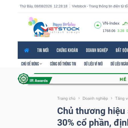
Thứ Bảy, 08/08/2026
12:28:19
Vietstock - Trang thông tin điện tử 
VN-Index
1768.06
3.28
Tất cả
Tính năng
Ngành
Mã chứng khoán
Lãnh
TIN MỚI
CHỨNG KHOÁN
DOANH NGHIỆP
BẤT ĐỘ
Tính
năng
CHỦ ĐỀ NÓNG
CÔNG BỐ THÔNG TIN
DỮ LIỆU VĨ MÔ
DỮ LIỆU NGÀ
(-)
VIETSTOCK
Trang chủ
Doanh nghiệp
Tăng v
Chủ thương hiệu
CHỨNG
30% cổ phần, định
KHOÁN