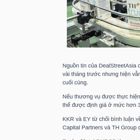
HÀNG
HÓA
KINH
TẾ
Nguồn tin của DealStreetAsia c
vài tháng trước nhưng hiện vẫ
THẾ
cuối cùng.
GIỚI
Nếu thương vụ được thực hiện 
thể được định giá ở mức hơn 
ĐÔNG
KKR và EY từ chối bình luận về
DƯƠNG
Capital Partners và TH Group c