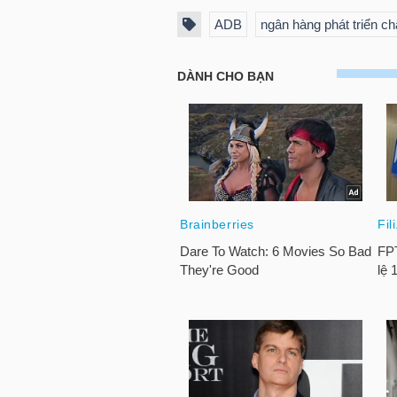
NGUYÊN
ADB
ngân hàng phát triển c
VẬT
LIỆU
CÔNG
NGHIỆP
TIÊU
DÙNG
KHÔNG
THIẾT