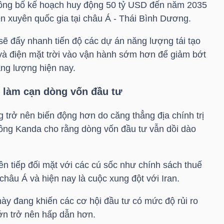
ông bố kế hoạch huy động 50
tỷ USD
đến năm 2035
ện xuyên quốc gia tại châu Á - Thái Bình Dương.
sẽ đẩy nhanh tiến độ các dự án năng lượng tái tạo
và điện mặt trời vào vận hành sớm hơn để giảm bớt
ng lượng hiện nay.
g làm cạn dòng vốn đầu tư
 trở nên biến động hơn do căng thẳng địa chính trị
ông Kanda cho rằng dòng vốn đầu tư vẫn dồi dào
ên tiếp đối mặt với các cú sốc như chính sách thuế
hâu Á và hiện nay là cuộc xung đột với Iran.
này đang khiến các cơ hội đầu tư có mức độ rủi ro
lớn trở nên hấp dẫn hơn.