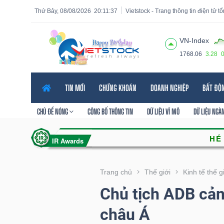
Thứ Bảy, 08/08/2026
20:11:38
Vietstock - Trang thông tin điện tử t
VN-Index
1768.06
3.28
Tất cả
Tính năng
Ngành
Mã chứng khoán
Lãnh
TIN MỚI
CHỨNG KHOÁN
DOANH NGHIỆP
BẤT ĐỘ
Tính
năng
CHỦ ĐỀ NÓNG
CÔNG BỐ THÔNG TIN
DỮ LIỆU VĨ MÔ
DỮ LIỆU NGÀ
(-)
VIETSTOCK
Trang chủ
Thế giới
Kinh tế thế g
Chủ tịch ADB cản
CHỨNG
châu Á
KHOÁN