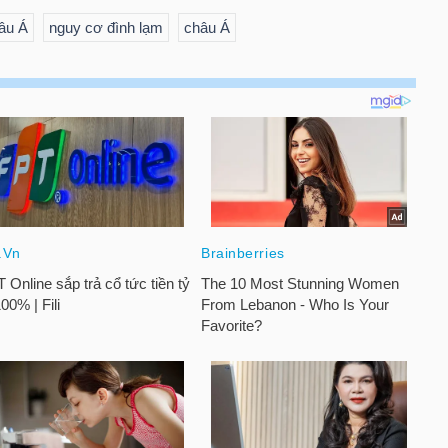
hâu Á
nguy cơ đình lạm
châu Á