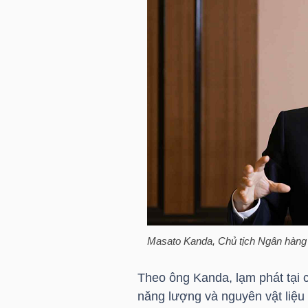
HÀNG
HÓA
KINH
TẾ
THẾ
GIỚI
Masato Kanda, Chủ tịch Ngân hàng 
ĐÔNG
Theo ông Kanda, lạm phát tại ch
DƯƠNG
năng lượng và nguyên vật liệ