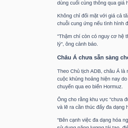
dùng cuối cùng thông qua giá 
TÀI
Không chỉ đối mặt với giá cả 
CHÍNH
chuỗi cung ứng nếu tình hình địa
CÁ
"Thậm chí còn có nguy cơ hệ 
NHÂN
lý", ông cảnh báo.
Châu Á chưa sẵn sàng ch
PHÂN
Theo Chủ tịch ADB, châu Á là 
TÍCH
cuộc khủng hoảng hiện nay do
VIETSTOCKFINANCE
chuyển qua eo biển Hormuz.
Ông cho rằng khu vực "chưa đư
và lẽ ra cần thúc đẩy đa dạng
VĨ
"Bên cạnh việc đa dạng hóa ng
MÔ
sử dụng năng lượng tái tạo, đi