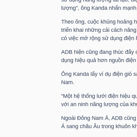
lượng", ông Kanda nhấn mạnh
Theo ông, cuộc khủng hoảng hi
NGÀNH
triển khai những cải cách năng
có việc mở rộng sử dụng điện 
DOANH
ADB hiện cũng đang thúc đẩy c
NGHIỆP
dụng hiệu quả hơn nguồn điện 
Ông Kanda lấy ví dụ điện gió s
Nam.
CỔ
"Một hệ thống lưới điện hiệu qu
PHIẾU
với an ninh năng lượng của khu
Ngoài Đông Nam Á, ADB cũng đ
PHÁI
Á sang châu Âu trong khuôn kh
SINH