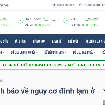
VietstockFinance
Đấu trường chứng k
ổng hợp
HNX-Index
VN30
0.19%
293.44
0.80
0.27%
1911.09
8.30
0.44%
 đạo
Tin tức
Báo cáo phân tích
Thuật ngữ
Dịch vụ
NG SẢN
TÀI CHÍNH
HÀNG HÓA
KINH TẾ
THẾ GIỚI
TÀI CHÍNH CÁ N
NH
DỮ LIỆU DOANH NGHIỆP
DỮ LIỆU PHÁI SINH
DỮ LIỆU TRÁI PHIẾU
C
iới
h báo về nguy cơ đình lạm ở