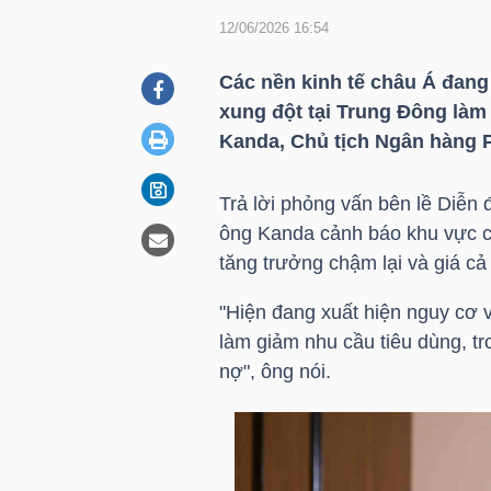
12/06/2026 16:54
DOANH
Các nền kinh tế châu Á đang
NGHIỆP
xung đột tại Trung Đông làm 
Kanda, Chủ tịch Ngân hàng P
Trả lời phỏng vấn bên lề Diễn 
BẤT
ông Kanda cảnh báo khu vực có
ĐỘNG
tăng trưởng chậm lại và giá cả 
SẢN
"Hiện đang xuất hiện nguy cơ v
làm giảm nhu cầu tiêu dùng, tr
nợ", ông nói.
TÀI
CHÍNH