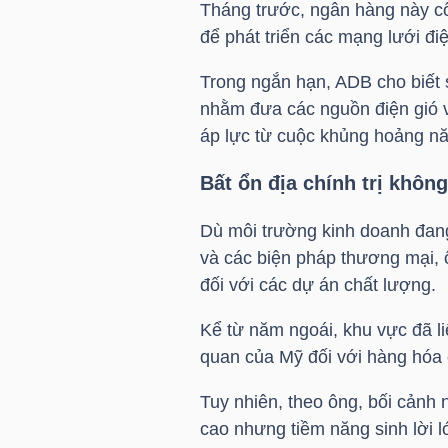
Tháng trước, ngân hàng này c
để phát triển các mạng lưới đi
Trong ngắn hạn, ADB cho biết 
TRÁI
nhằm đưa các nguồn điện gió 
PHIẾU
áp lực từ cuộc khủng hoảng nă
Bất ổn địa chính trị khôn
CÔNG
Dù môi trường kinh doanh đang
CỤ
và các biện pháp thương mại, 
ĐẦU
đối với các dự án chất lượng.
TƯ
Kể từ năm ngoái, khu vực đã li
quan của Mỹ đối với hàng hóa c
TRUY
Tuy nhiên, theo ông, bối cảnh 
XUẤT
cao nhưng tiềm năng sinh lời 
DỮ