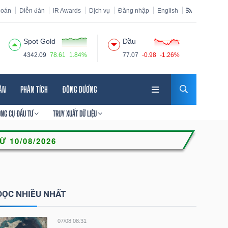
hoán
Diễn đàn
IR Awards
Dịch vụ
Đăng nhập
English
Spot Gold
Dầu
4342.09
78.61
1.84%
77.07
-0.98
-1.26%
HÂN
PHÂN TÍCH
ĐÔNG DƯƠNG
ÔNG CỤ ĐẦU TƯ
TRUY XUẤT DỮ LIỆU
ĐỌC NHIỀU NHẤT
07/08 08:31