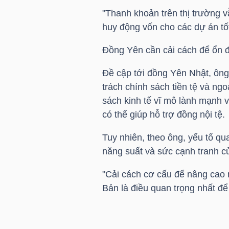
LIỆU
"Thanh khoản trên thị trường v
huy động vốn cho các dự án tốt
Ngành
Đồng Yên cần cải cách để ổn đ
(-)
Đề cập tới đồng Yên Nhật, ôn
VS-
trách chính sách tiền tệ và ng
SECTOR
sách kinh tế vĩ mô lành mạnh v
có thể giúp hỗ trợ đồng nội tệ.
Tuy nhiên, theo ông, yếu tố qu
năng suất và sức cạnh tranh c
NĂNG
"Cải cách cơ cấu để nâng cao 
LƯỢNG
Bản là điều quan trọng nhất để 