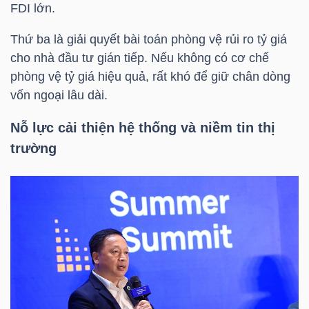
FDI lớn.
NGUYÊN
VẬT
Thứ ba là giải quyết bài toán phòng vệ rủi ro tỷ giá
LIỆU
cho nhà đầu tư gián tiếp. Nếu không có cơ chế
phòng vệ tỷ giá hiệu quả, rất khó để giữ chân dòng
vốn ngoại lâu dài.
Nỗ lực cải thiện hệ thống và niềm tin thị
CÔNG
trường
NGHIỆP
TIÊU
DÙNG
KHÔNG
THIẾT