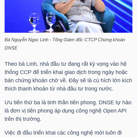
ngữ
(-)
Dịch
vụ
Bà Nguyễn Ngọc Linh - Tổng Giám đốc CTCP Chứng khoán
(-)
DNSE
Theo bà Linh, nhà đầu tư đang rất kỳ vọng vào hệ
Đào
thống
CCP
để triển khai giao dịch trong ngày hoặc
tạo
bán chứng khoán chờ về. Đây sẽ là cú hích lớn kích
thích thanh khoản từ nhà đầu tư trong nước.
Ưu tiên thứ ba là tinh thần tiên phong. DNSE tự hào
là đơn vị tiên phong áp dụng công nghệ Open API
Sách
trên thị trường.
tài
Việc đi đầu triển khai các công nghệ mới luôn đi
chính