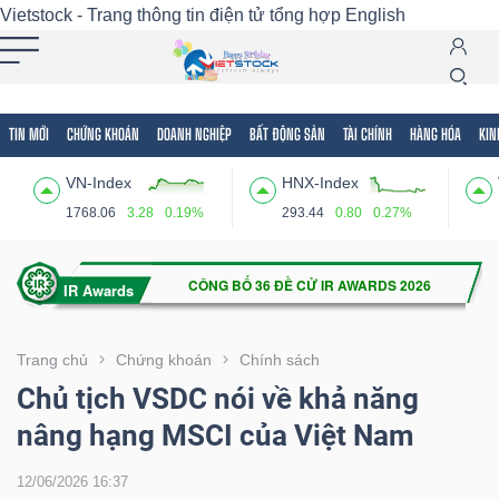
Vietstock - Trang thông tin điện tử tổng hợp
English
TIN MỚI
CHỨNG KHOÁN
DOANH NGHIỆP
BẤT ĐỘNG SẢN
TÀI CHÍNH
HÀNG HÓA
KIN
Tất cả
Tính năng
Ngành
Mã chứng khoán
Lãnh
VN-Index
HNX-Index
Tính
1768.06
3.28
0.19%
293.44
0.80
0.27%
năng
(-)
VIETSTOCK
Trang chủ
Chứng khoán
Chính sách
Chủ tịch VSDC nói về khả năng
nâng hạng MSCI của Việt Nam
CHỨNG
KHOÁN
12/06/2026 16:37