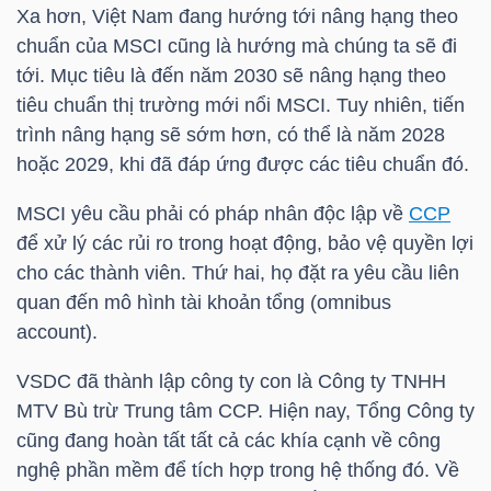
Xa hơn, Việt Nam đang hướng tới nâng hạng theo
chuẩn của MSCI cũng là hướng mà chúng ta sẽ đi
tới. Mục tiêu là đến năm 2030 sẽ nâng hạng theo
NGÀNH
tiêu chuẩn thị trường mới nổi MSCI. Tuy nhiên, tiến
trình nâng hạng sẽ sớm hơn, có thể là năm 2028
hoặc 2029, khi đã đáp ứng được các tiêu chuẩn đó.
DOANH
MSCI yêu cầu phải có pháp nhân độc lập về
CCP
NGHIỆP
để xử lý các rủi ro trong hoạt động, bảo vệ quyền lợi
cho các thành viên. Thứ hai, họ đặt ra yêu cầu liên
quan đến mô hình tài khoản tổng (omnibus
CỔ
account).
PHIẾU
VSDC đã thành lập công ty con là Công ty
TNHH
MTV
Bù trừ Trung tâm
CCP
. Hiện nay, Tổng Công ty
cũng đang hoàn tất tất cả các khía cạnh về công
PHÁI
nghệ phần mềm để tích hợp trong hệ thống đó. Về
SINH