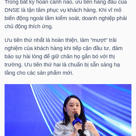
Trong bất kỳ hoàn cảnh nào, ưu tiên hàng đầu của
DNSE là tận tâm phục vụ khách hàng. Khi vĩ mô
Bài
biến động ngoài tầm kiểm soát, doanh nghiệp phải
viết
chủ động thích ứng.
của
tác
Ưu tiên thứ nhất là hoàn thiện, làm "mượt" trải
giả
nghiệm của khách hàng khi tiếp cận đầu tư, đảm
(-)
bảo sự hài lòng để giữ chân họ gắn bó với thị
trường. Ưu tiên thứ hai là chuẩn bị sẵn sàng hạ
tầng cho các sản phẩm mới.
Báo
cáo
phân
tích
(-)
Thuật