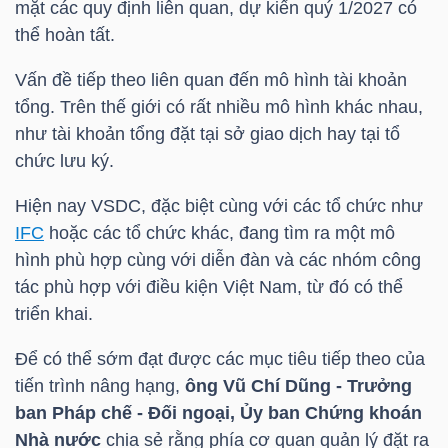
mặt các quy định liên quan, dự kiến quý 1/2027 có
thể hoàn tất.
Vấn đề tiếp theo liên quan đến mô hình tài khoản
TRÁI
tổng. Trên thế giới có rất nhiều mô hình khác nhau,
PHIẾU
như tài khoản tổng đặt tại sở giao dịch hay tại tổ
chức lưu ký.
CÔNG
Hiện nay VSDC, đặc biệt cùng với các tổ chức như
CỤ
IFC
hoặc các tổ chức khác, đang tìm ra một mô
ĐẦU
hình phù hợp cùng với diễn đàn và các nhóm công
tác phù hợp với điều kiện Việt Nam, từ đó có thể
TƯ
triển khai.
Để có thể sớm đạt được các mục tiêu tiếp theo của
TRUY
tiến trình nâng hạng,
ông Vũ Chí Dũng - Trưởng
XUẤT
ban Pháp chế - Đối ngoại, Ủy ban Chứng khoán
DỮ
Nhà nước
chia sẻ rằng phía cơ quan quản lý đặt ra