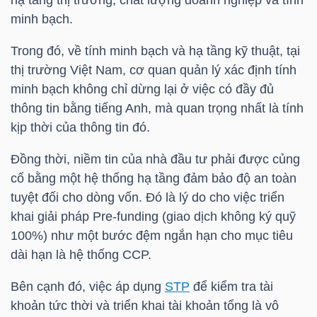
minh bạch.
Trong đó, về tính minh bạch và hạ tầng kỹ thuật, tại
TÀI
thị trường Việt Nam, cơ quan quản lý xác định tính
CHÍNH
minh bạch không chỉ dừng lại ở việc có đầy đủ
thông tin bằng tiếng Anh, mà quan trọng nhất là tính
kịp thời của thông tin đó.
Đồng thời, niềm tin của nhà đầu tư phải được củng
CÔNG
cố bằng một hệ thống hạ tầng đảm bảo độ an toàn
NGHỆ
tuyệt đối cho dòng vốn. Đó là lý do cho việc triển
THÔNG
khai giải pháp Pre-funding (giao dịch không ký quỹ
TIN
100%) như một bước đệm ngắn hạn cho mục tiêu
dài hạn là hệ thống
CCP
.
Bên cạnh đó, việc áp dụng
STP
để kiểm tra tài
khoản tức thời và triển khai tài khoản tổng là vô