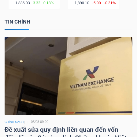
1,886.93
3.32
0.18%
1,890.10
-5.90
-0.31%
TIN CHÍNH
05/08 09:20
CHÍNH SÁCH
Đề xuất sửa quy định liên quan đến vốn