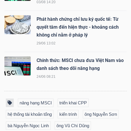
03/08 14:20
Phát hành chứng chỉ lưu ký quốc tế: Từ
Dữ
quyết tâm đến hiện thực - khoảng cách
không chỉ nằm ở pháp lý
liệu
tài
29/06 13:02
chính
Chính thức: MSCI chưa đưa Việt Nam vào
danh sách theo dõi nâng hạng
24/06 08:21
nâng hạng MSCI
triển khai CPP
hệ thống tài khoản tổng
kiến trình
ông Nguyễn Sơn
bà Nguyễn Ngọc Linh
ông Vũ Chí Dũng