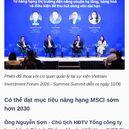
HÀNG
HÓA
KINH
TẾ
THẾ
Phiên đối thoại với cơ quan quản lý tại sự kiện Vietnam
GIỚI
Investment Forum 2026 - Summer Summit diễn ra ngày 11/06
Có thể đạt mục tiêu nâng hạng MSCI sớm
hơn 2030
ĐÔNG
DƯƠNG
Ông Nguyễn Sơn - Chủ tịch HĐTV Tổng công ty