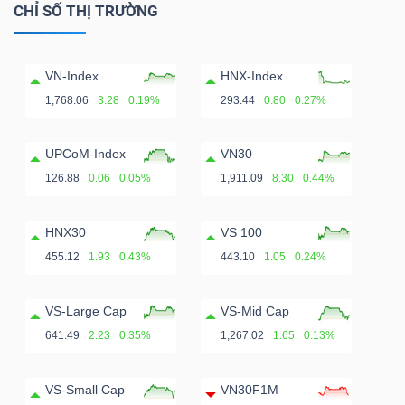
CHỈ SỐ THỊ TRƯỜNG
VN-Index
HNX-Index
1,768.06
3.28
0.19%
293.44
0.80
0.27%
UPCoM-Index
VN30
126.88
0.06
0.05%
1,911.09
8.30
0.44%
HNX30
VS 100
455.12
1.93
0.43%
443.10
1.05
0.24%
VS-Large Cap
VS-Mid Cap
641.49
2.23
0.35%
1,267.02
1.65
0.13%
VS-Small Cap
VN30F1M