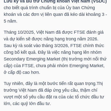
Lưu ký và Bù trừ Chứng khoán Việt Nam (VSDC)
cho biết quá trình chuẩn bị của Ủy ban Chứng
TÀI
khoán và các đơn vị liên quan đã kéo dài khoảng 3 -
CHÍNH
5 năm.
CÁ
Tháng 10/2025, Việt Nam đã được FTSE đánh giá
NHÂN
và dự kiến sẽ được nâng hạng trong năm 2026.
Sau kỳ rà soát vào tháng 3/2026, FTSE chính thức
công bố kết quả. Đây là việc nâng hạng lên nhóm
PHÂN
Secondary Emerging Market (thị trường mới nổi thứ
TÍCH
cấp) của FTSE, chưa phải nhóm Emerging Market,
VIETSTOCKFINANCE
ở cấp độ cao hơn.
Tuy nhiên, đây là một bước tiến rất quan trọng.Thị
trường Việt Nam đã đáp ứng yêu cầu, thậm chí
vượt một số yêu cầu đặt ra của các tổ chức đầu tư
VĨ
lớn, các quỹ lớn đầu tư.
MÔ