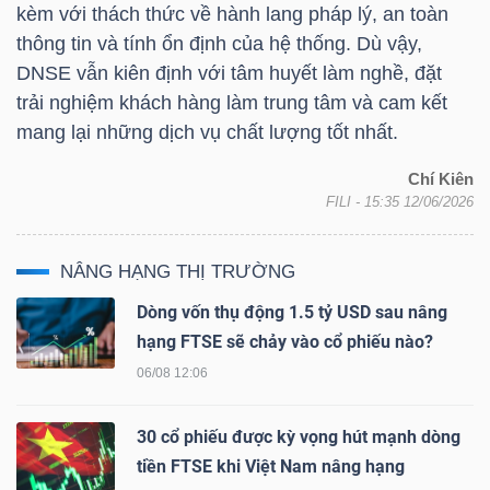
kèm với thách thức về hành lang pháp lý, an toàn
thông tin và tính ổn định của hệ thống. Dù vậy,
DNSE vẫn kiên định với tâm huyết làm nghề, đặt
trải nghiệm khách hàng làm trung tâm và cam kết
Công
mang lại những dịch vụ chất lượng tốt nhất.
cụ
Chí Kiên
đầu
FILI
- 15:35 12/06/2026
tư
NÂNG HẠNG THỊ TRƯỜNG
Dòng vốn thụ động 1.5 tỷ USD sau nâng
hạng FTSE sẽ chảy vào cổ phiếu nào?
Truyền
06/08 12:06
thông
tài
30 cổ phiếu được kỳ vọng hút mạnh dòng
chính
tiền FTSE khi Việt Nam nâng hạng