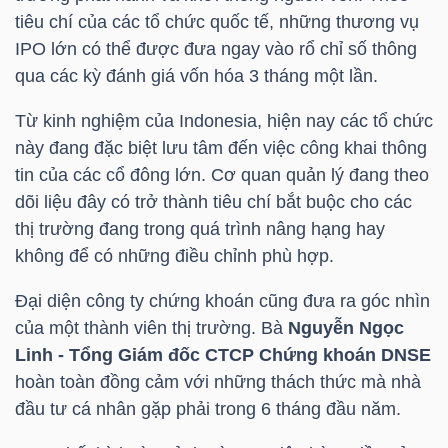
tiêu chí của các tổ chức quốc tế, những thương vụ
Mã
IPO lớn có thể được đưa ngay vào rổ chỉ số thông
chứng
qua các kỳ đánh giá vốn hóa 3 tháng một lần.
khoán
(-)
Từ kinh nghiệm của Indonesia, hiện nay các tổ chức
này đang đặc biệt lưu tâm đến việc công khai thông
Tất cả
Cổ phiếu
Chỉ số
Chứng chỉ quỹ
Chứng 
tin của các cổ đông lớn. Cơ quan quản lý đang theo
dõi liệu đây có trở thành tiêu chí bắt buộc cho các
Lãnh
thị trường đang trong quá trình nâng hạng hay
đạo
không để có những điều chỉnh phù hợp.
(-)
Đại diện công ty chứng khoán cũng đưa ra góc nhìn
Tất cả
Người nội bộ
Người liên quan
Cổ đông lớn
của một thành viên thị trường. Bà
Nguyễn Ngọc
Linh - Tổng Giám đốc CTCP Chứng khoán DNSE
Tin
hoàn toàn đồng cảm với những thách thức mà nhà
tức
đầu tư cá nhân gặp phải trong 6 tháng đầu năm.
(-)