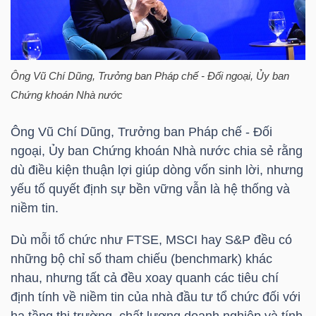
YẾU
Ông Vũ Chí Dũng, Trưởng ban Pháp chế - Đối ngoại, Ủy ban
TIÊU
Chứng khoán Nhà nước
DÙNG
Ông Vũ Chí Dũng, Trưởng ban Pháp chế - Đối
THIẾT
ngoại, Ủy ban Chứng khoán Nhà nước chia sẻ rằng
YẾU
dù điều kiện thuận lợi giúp dòng vốn sinh lời, nhưng
yếu tố quyết định sự bền vững vẫn là hệ thống và
niềm tin.
CHĂM
Dù mỗi tổ chức như FTSE, MSCI hay S&P đều có
SÓC
những bộ chỉ số tham chiếu (benchmark) khác
nhau, nhưng tất cả đều xoay quanh các tiêu chí
SỨC
định tính về niềm tin của nhà đầu tư tổ chức đối với
KHỎE
hạ tầng thị trường, chất lượng doanh nghiệp và tính