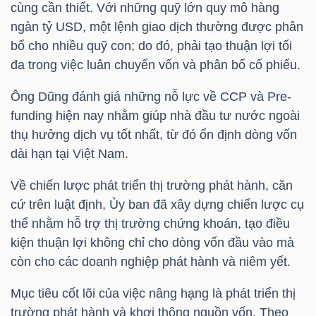
DỊCH
cùng cần thiết. Với những quỹ lớn quy mô hàng
VỤ
ngàn
tỷ USD
, một lệnh giao dịch thường được phân
TRUYỀN
bổ cho nhiều quỹ con; do đó, phải tạo thuận lợi tối
THÔNG
đa trong việc luân chuyển vốn và phân bổ cổ phiếu.
Ông Dũng đánh giá những nỗ lực về
CCP
và Pre-
funding hiện nay nhằm giúp nhà đầu tư nước ngoài
thụ hưởng dịch vụ tốt nhất, từ đó ổn định dòng vốn
TIỆN
dài hạn tại Việt Nam.
ÍCH
Về chiến lược phát triển thị trường phát hành, căn
cứ trên luật định, Ủy ban đã xây dựng chiến lược cụ
thể nhằm hỗ trợ thị trường chứng khoán, tạo điều
kiện thuận lợi không chỉ cho dòng vốn đầu vào mà
BẤT
còn cho các doanh nghiệp phát hành và niêm yết.
ĐỘNG
Mục tiêu cốt lõi của việc nâng hạng là phát triển thị
SẢN
trường phát hành và khơi thông nguồn vốn. Theo