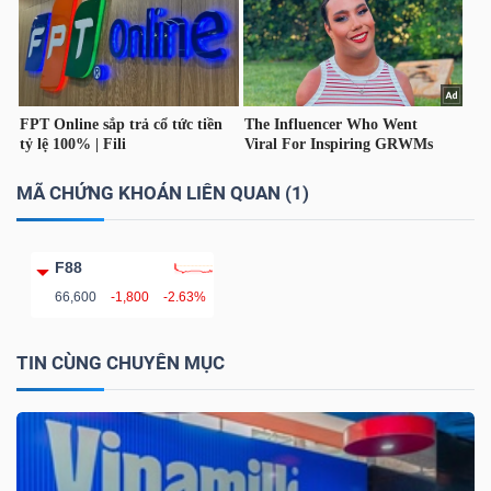
Mã
chứng
khoán
(-)
Tất cả
Cổ phiếu
Chỉ số
Chứng chỉ quỹ
Chứng 
MÃ CHỨNG KHOÁN LIÊN QUAN (1)
Lãnh
đạo
F88
(-)
66,600
-1,800
-2.63%
Tất cả
Người nội bộ
Người liên quan
Cổ đông lớn
TIN CÙNG CHUYÊN MỤC
Tin
tức
(-)