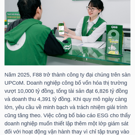
NGUYÊN
VẬT
LIỆU
CÔNG
NGHIỆP
Năm 2025,
F88
trở thành công ty đại chúng trên sàn
UPCoM. Doanh nghiệp công bố vốn hóa thị trường
vượt 10,000 tỷ đồng, tổng tài sản đạt 6,826 tỷ đồng
và doanh thu 4,391 tỷ đồng. Khi quy mô ngày càng
TIÊU
lớn, yêu cầu về minh bạch và trách nhiệm giải trình
DÙNG
cũng tăng theo. Việc công bố báo cáo ESG cho thấy
KHÔNG
doanh nghiệp muốn thiết lập thêm một lớp giám sát
THIẾT
đối với hoạt động vận hành thay vì chỉ tập trung vào