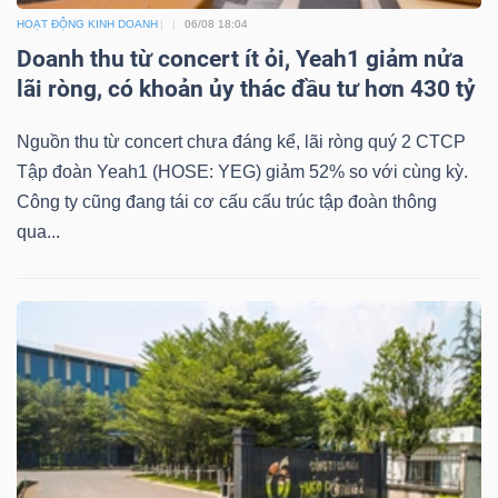
HOẠT ĐỘNG KINH DOANH
06/08 18:04
Doanh thu từ concert ít ỏi, Yeah1 giảm nửa
lãi ròng, có khoản ủy thác đầu tư hơn 430 tỷ
Nguồn thu từ concert chưa đáng kể, lãi ròng quý 2 CTCP
Tập đoàn Yeah1 (HOSE: YEG) giảm 52% so với cùng kỳ.
Công ty cũng đang tái cơ cấu cấu trúc tập đoàn thông
qua...