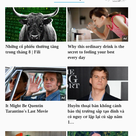
DỊCH
VỤ
TRUYỀN
THÔNG
TIỆN
ÍCH
BẤT
ĐỘNG
SẢN