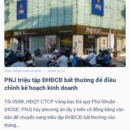
HOẠT ĐỘNG KINH DOANH
06/08 14:14
PNJ triệu tập ĐHĐCĐ bất thường để điều
chỉnh kế hoạch kinh doanh
Tối 05/08, HĐQT CTCP Vàng bạc Đá quý Phú Nhuận
(HOSE: PNJ) hủy phương án lấy ý kiến cổ đông bằng văn
bản để chuyển sang triệu tập ĐHĐCĐ bất thường vào
tháng...