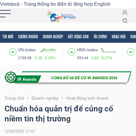
Vietstock - Trang thông tin điện tử tổng hợp
English
TIN MỚI
CHỨNG KHOÁN
DOANH NGHIỆP
BẤT ĐỘNG SẢN
TÀI CHÍNH
HÀNG HÓA
KIN
Tất cả
Tính năng
Ngành
Mã chứng khoán
Lãnh
VN-Index
HNX-Index
Tính
1768.06
3.28
0.19%
293.44
0.80
0.27%
năng
(-)
VIETSTOCK
Trang chủ
Doanh nghiệp
Hoạt động kinh doanh
Chuẩn hóa quản trị để củng cố
niềm tin thị trường
CHỨNG
KHOÁN
12/06/2026 17:47