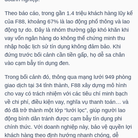
HÀNG
HÓA
Theo báo cáo, trong gần 1.4 triệu khách hàng lũy kế
của
F88
, khoảng 67% là lao động phổ thông và lao
động tự do. Đây là nhóm thường gặp khó khăn khi
vay vốn ngân hàng do không thể chứng minh thu
KINH
nhập hoặc lịch sử tín dụng không đảm bảo. Khi
TẾ
đứng trước bối cảnh cần tiền gấp, họ dễ sa chân
vào cạm bẫy tín dụng đen.
Trong bối cảnh đó, thông qua mạng lưới 949 phòng
THẾ
giao dịch tại 34 tỉnh thành,
F88
xây dựng mô hình
GIỚI
cho vay có trách nhiệm với các tiêu chí minh bạch
về chi phí, điều kiện vay, nghĩa vụ thanh toán… và
đó đã trở thành một lớp “lưới lọc”, giúp người lao
ĐÔNG
động bình dân tránh được cạm bẫy tín dụng phi
DƯƠNG
chính thức. Với doanh nghiệp này, bảo vệ quyền lợi
khách hàng theo định hướng nhanh chóng, dễ