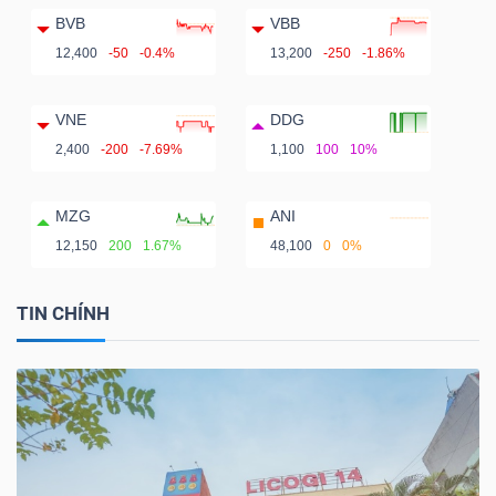
BVB
VBB
12,400
-50
-0.4%
13,200
-250
-1.86%
VNE
DDG
2,400
-200
-7.69%
1,100
100
10%
MZG
ANI
12,150
200
1.67%
48,100
0
0%
TIN CHÍNH