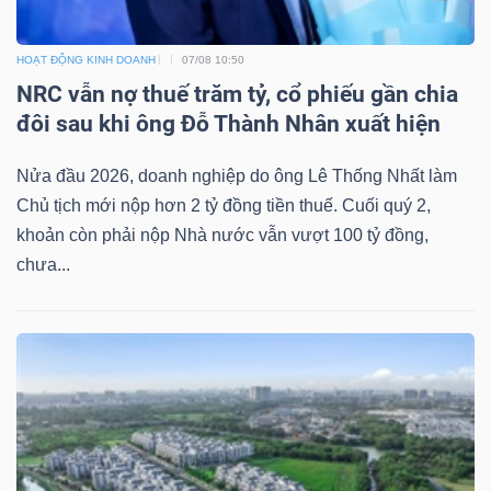
HOẠT ĐỘNG KINH DOANH
07/08 10:50
NRC vẫn nợ thuế trăm tỷ, cổ phiếu gần chia
Dữ
đôi sau khi ông Đỗ Thành Nhân xuất hiện
liệu
tài
Nửa đầu 2026, doanh nghiệp do ông Lê Thống Nhất làm
chính
Chủ tịch mới nộp hơn 2 tỷ đồng tiền thuế. Cuối quý 2,
khoản còn phải nộp Nhà nước vẫn vượt 100 tỷ đồng,
chưa...