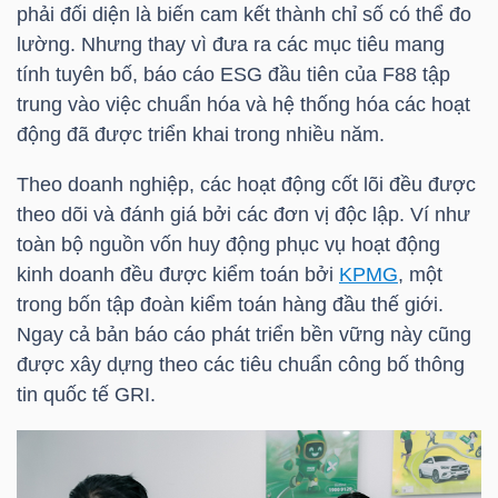
phải đối diện là biến cam kết thành chỉ số có thể đo
LIỆU
lường. Nhưng thay vì đưa ra các mục tiêu mang
tính tuyên bố, báo cáo ESG đầu tiên của
F88
tập
Ngành
trung vào việc chuẩn hóa và hệ thống hóa các hoạt
(-)
động đã được triển khai trong nhiều năm.
VS-
Theo doanh nghiệp, các hoạt động cốt lõi đều được
SECTOR
theo dõi và đánh giá bởi các đơn vị độc lập. Ví như
toàn bộ nguồn vốn huy động phục vụ hoạt động
kinh doanh đều được kiểm toán bởi
KPMG
, một
trong bốn tập đoàn kiểm toán hàng đầu thế giới.
Ngay cả bản báo cáo phát triển bền vững này cũng
NĂNG
được xây dựng theo các tiêu chuẩn công bố thông
LƯỢNG
tin quốc tế GRI.