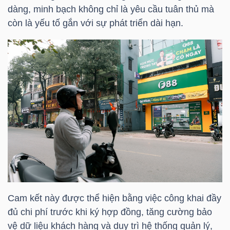
dàng, minh bạch không chỉ là yêu cầu tuân thủ mà
còn là yếu tố gắn với sự phát triển dài hạn.
TÀI
CHÍNH
CÁ
NHÂN
PHÂN
TÍCH
VIETSTOCKFINANCE
Cam kết này được thể hiện bằng việc công khai đầy
VĨ
đủ chi phí trước khi ký hợp đồng, tăng cường bảo
MÔ
vệ dữ liệu khách hàng và duy trì hệ thống quản lý,