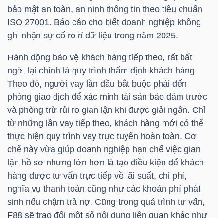
bảo mật an toàn, an ninh thông tin theo tiêu chuẩn
ISO 27001. Báo cáo cho biết doanh nghiệp không
ghi nhận sự cố rò rỉ dữ liệu trong năm 2025.
NGÀNH
Hành động bảo vệ khách hàng tiếp theo, rất bất
ngờ, lại chính là quy trình thẩm định khách hàng.
DOANH
Theo đó, người vay lần đầu bắt buộc phải đến
NGHIỆP
phòng giao dịch để xác minh tài sản bảo đảm trước
và phòng trừ rủi ro gian lận khi được giải ngân. Chỉ
từ những lần vay tiếp theo, khách hàng mới có thể
thực hiện quy trình vay trực tuyến hoàn toàn. Cơ
CỔ
chế này vừa giúp doanh nghiệp hạn chế việc gian
PHIẾU
lận hồ sơ nhưng lớn hơn là tạo điều kiện để khách
hàng được tư vấn trực tiếp về lãi suất, chi phí,
nghĩa vụ thanh toán cũng như các khoản phí phát
PHÁI
sinh nếu chậm trả nợ. Cũng trong quá trình tư vấn,
SINH
F88
sẽ trao đổi một số nội dung liên quan khác như