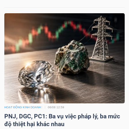
HOẠT ĐỘNG KINH DOANH
06/08 12:59
PNJ, DGC, PC1: Ba vụ việc pháp lý, ba mức
độ thiệt hại khác nhau