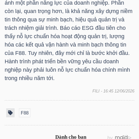
ánh một phần năng lực của doanh nghiệp. Phần
còn lại, quan trọng hơn, là khả năng xây dựng niềm
tin thông qua sự minh bạch, hiệu quả quản trị và
trách nhiệm giải trình. Báo cáo ESG đầu tiên cho
TÀI
thấy nỗ lực chuẩn hóa hoạt động quản trị, lượng
CHÍNH
hóa các kết quả vận hành và minh bạch thông tin
của
F88
. Tuy nhiên, đây mới chỉ là bước khởi đầu.
Hành trình phát triển bền vững yêu cầu doanh
nghiệp này phải luôn nỗ lực chuẩn hóa chính mình
CÔNG
trong nhiều năm tới.
NGHỆ
FILI
- 16:45 12/06/2026
THÔNG
TIN
F88