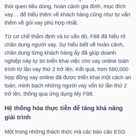
thói quen tiêu dùng, hoàn cảnh gia đình, mục đích
vay… để hiểu thêm về khách hàng cũng như tư vấn
thêm về gói vay phù hợp nhất.
TRÁI
PHIẾU
Từ cơ chế thẩm định và tư vấn đó,
F88
đã hiểu rõ
chân dung người vay. Sự hiểu biết về hoàn cảnh,
chân dung từng khách hàng ấy đã giúp doanh
nghiệp này tự tin triển khai việc cho vay online toàn
CÔNG
trình từ lần vay thứ 2 trở lên. Kết quả, hơn 580,000
CỤ
hợp đồng vay online đã được triển khai một cách an
ĐẦU
toàn, minh bạch những người vay vốn từ lần thứ 2
TƯ
trở lên, thông qua ứng dụng My
F88
.
Hệ thống hóa thực tiễn để tăng khả năng
TRUY
giải trình
XUẤT
Một trong những thách thức mà các báo cáo ESG
DỮ