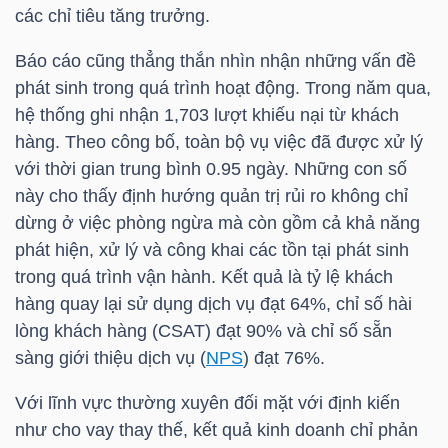
YẾU
các chỉ tiêu tăng trưởng.
Báo cáo cũng thẳng thắn nhìn nhận những vấn đề
phát sinh trong quá trình hoạt động. Trong năm qua,
hệ thống ghi nhận 1,703 lượt khiếu nại từ khách
TIÊU
hàng. Theo công bố, toàn bộ vụ việc đã được xử lý
DÙNG
với thời gian trung bình 0.95 ngày. Những con số
THIẾT
này cho thấy định hướng quản trị rủi ro không chỉ
YẾU
dừng ở việc phòng ngừa mà còn gồm cả khả năng
phát hiện, xử lý và công khai các tồn tại phát sinh
trong quá trình vận hành. Kết quả là tỷ lệ khách
hàng quay lại sử dụng dịch vụ đạt 64%, chỉ số hài
lòng khách hàng (CSAT) đạt 90% và chỉ số sẵn
CHĂM
sàng giới thiệu dịch vụ (
NPS
) đạt 76%.
SÓC
SỨC
Với lĩnh vực thường xuyên đối mặt với định kiến
KHỎE
như cho vay thay thế, kết quả kinh doanh chỉ phản