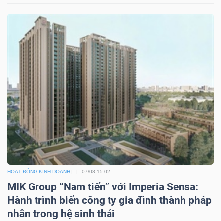
ngữ
(-)
Dịch
vụ
(-)
Đào
tạo
HOẠT ĐỘNG KINH DOANH
07/08 15:02
MIK Group “Nam tiến” với Imperia Sensa:
Sách
Hành trình biến công ty gia đình thành pháp
tài
nhân trong hệ sinh thái
chính