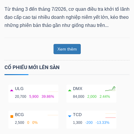
Từ tháng 3 đến tháng 7/2026, cơ quan điều tra khởi tố lãnh
đạo cấp cao tại nhiều doanh nghiệp niêm yết lớn, kéo theo
những phiên bán tháo gần như giống nhau trên...
Xem thêm
CỔ PHIẾU MỚI LÊN SÀN
ULG
DMX
20,700
5,900
39.86%
84,000
2,000
2.44%
BCG
TCD
2,500
0
0%
1,300
-200
-13.33%