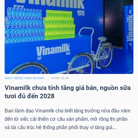
Bài
viết
của
tác
giả
(-)
Báo
HOẠT ĐỘNG KINH DOANH
07/08 15:45
cáo
Vinamilk chưa tính tăng giá bán, nguồn sữa
phân
tươi đủ đến 2028
tích
(-)
Ban lãnh đạo Vinamilk cho biết tăng trưởng nửa đầu năm
đến từ việc cải thiện cơ cấu sản phẩm, mở rộng thị phần
và tái cấu trúc hệ thống phân phối thay vì tăng giá...
Thuật