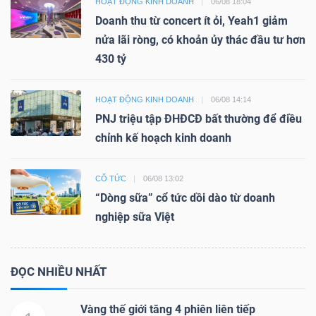
HOẠT ĐỘNG KINH DOANH
06/08 18:04
Doanh thu từ concert ít ỏi, Yeah1 giảm
nửa lãi ròng, có khoản ủy thác đầu tư hơn
430 tỷ
HOẠT ĐỘNG KINH DOANH
06/08 14:14
PNJ triệu tập ĐHĐCĐ bất thường để điều
chỉnh kế hoạch kinh doanh
CỔ TỨC
06/08 13:02
“Dòng sữa” cổ tức dồi dào từ doanh
nghiệp sữa Việt
ĐỌC NHIỀU NHẤT
Vàng thế giới tăng 4 phiên liên tiếp