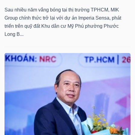
Sau nhiều năm vắng bóng tại thị trường TPHCM, MIK
Group chính thức trở lại với dự án Imperia Sensa, phát
triển trên quỹ đất Khu dân cư Mỹ Phú phường Phước
Long B...
Công
cụ
đầu
tư
Truyền
thông
tài
chính