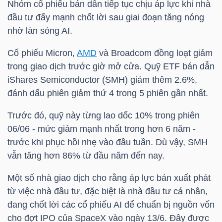
Nhóm cổ phiếu bán dẫn tiếp tục chịu áp lực khi nhà
đầu tư đẩy mạnh chốt lời sau giai đoạn tăng nóng
nhờ làn sóng AI.
TRÁI
Cổ phiếu Micron,
AMD
và Broadcom đồng loạt giảm
PHIẾU
trong giao dịch trước giờ mở cửa. Quỹ ETF bán dẫn
iShares Semiconductor (SMH) giảm thêm 2.6%,
đánh dấu phiên giảm thứ 4 trong 5 phiên gần nhất.
CÔNG
CỤ
Trước đó, quỹ này từng lao dốc 10% trong phiên
ĐẦU
06/06 - mức giảm mạnh nhất trong hơn 6 năm -
trước khi phục hồi nhẹ vào đầu tuần. Dù vậy, SMH
TƯ
vẫn tăng hơn 86% từ đầu năm đến nay.
Một số nhà giao dịch cho rằng áp lực bán xuất phát
TRUY
từ việc nhà đầu tư, đặc biệt là nhà đầu tư cá nhân,
XUẤT
đang chốt lời các cổ phiếu AI để chuẩn bị nguồn vốn
DỮ
cho đợt IPO của SpaceX vào ngày 13/6. Đây được