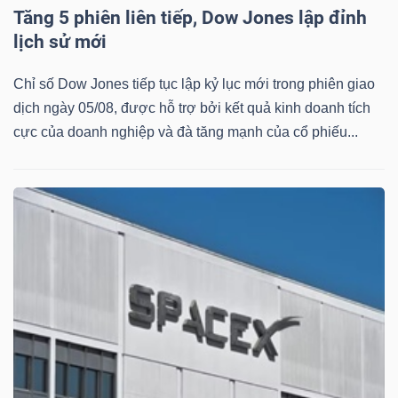
ngữ
Tăng 5 phiên liên tiếp, Dow Jones lập đỉnh
(-)
lịch sử mới
Dịch
Chỉ số Dow Jones tiếp tục lập kỷ lục mới trong phiên giao
vụ
dịch ngày 05/08, được hỗ trợ bởi kết quả kinh doanh tích
(-)
cực của doanh nghiệp và đà tăng mạnh của cổ phiếu...
Đào
tạo
Sách
tài
chính