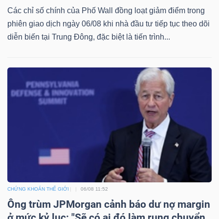
Các chỉ số chính của Phố Wall đồng loạt giảm điểm trong
Mã
phiên giao dịch ngày 06/08 khi nhà đầu tư tiếp tục theo dõi
chứng
diễn biến tại Trung Đông, đặc biệt là tiến trình...
khoán
(-)
Tất cả
Cổ phiếu
Chỉ số
Chứng chỉ quỹ
Chứng 
Lãnh
đạo
(-)
Tất cả
Người nội bộ
Người liên quan
Cổ đông lớn
Tin
CHỨNG KHOÁN THẾ GIỚI
06/08 11:52
tức
Ông trùm JPMorgan cảnh báo dư nợ margin
(-)
ở mức kỷ lục: "Sẽ có ai đó làm rung chuyển