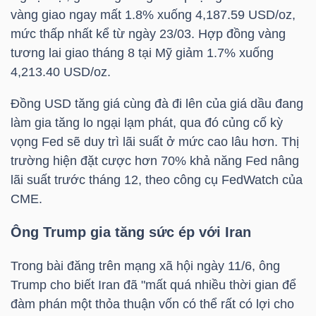
vàng giao ngay mất 1.8% xuống 4,187.59 USD/oz,
mức thấp nhất kể từ ngày 23/03. Hợp đồng vàng
TÀI
tương lai giao tháng 8 tại Mỹ giảm 1.7% xuống
CHÍNH
4,213.40 USD/oz.
CÁ
NHÂN
Đồng USD tăng giá cùng đà đi lên của giá dầu đang
làm gia tăng lo ngại lạm phát, qua đó củng cố kỳ
vọng Fed sẽ duy trì lãi suất ở mức cao lâu hơn. Thị
PHÂN
trường hiện đặt cược hơn 70% khả năng Fed nâng
TÍCH
lãi suất trước tháng 12, theo công cụ FedWatch của
CME.
VIETSTOCKFINANCE
Ông Trump gia tăng sức ép với Iran
Trong bài đăng trên mạng xã hội ngày 11/6, ông
VĨ
Trump cho biết Iran đã "mất quá nhiều thời gian để
MÔ
đàm phán một thỏa thuận vốn có thể rất có lợi cho