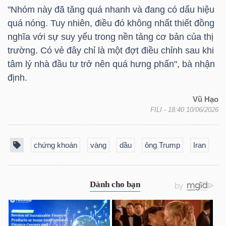
YẾU
"Nhóm này đã tăng quá nhanh và đang có dấu hiệu
quá nóng. Tuy nhiên, điều đó không nhất thiết đồng
nghĩa với sự suy yếu trong nền tảng cơ bản của thị
trường. Có vẻ đây chỉ là một đợt điều chỉnh sau khi
tâm lý nhà đầu tư trở nên quá hưng phấn", bà nhận
TIÊU
định.
DÙNG
THIẾT
Vũ Hạo
YẾU
FILI
- 18:40 10/06/2026
chứng khoán
vàng
dầu
ông Trump
Iran
CHĂM
SÓC
SỨC
KHỎE