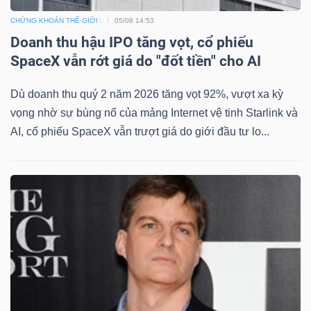
CHỨNG KHOÁN THẾ GIỚI
05/08 14:53
Doanh thu hậu IPO tăng vọt, cổ phiếu
SpaceX vẫn rớt giá do "đốt tiền" cho AI
Công
Dù doanh thu quý 2 năm 2026 tăng vọt 92%, vượt xa kỳ
cụ
vọng nhờ sự bùng nổ của mảng Internet vệ tinh Starlink và
đầu
AI, cổ phiếu SpaceX vẫn trượt giá do giới đầu tư lo...
tư
Truyền
thông
tài
chính