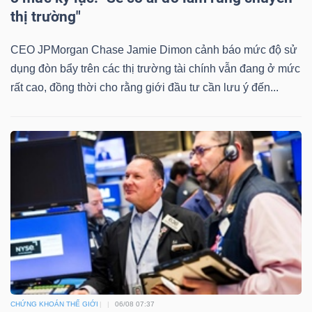
thị trường"
Bài
viết
CEO JPMorgan Chase Jamie Dimon cảnh báo mức độ sử
của
dụng đòn bẩy trên các thị trường tài chính vẫn đang ở mức
tác
rất cao, đồng thời cho rằng giới đầu tư cần lưu ý đến...
giả
(-)
Báo
cáo
phân
tích
(-)
Thuật
CHỨNG KHOÁN THẾ GIỚI
06/08 07:37