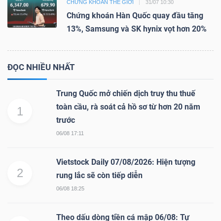
CHỨNG KHOÁN THẾ GIỚI
31/07 10:30
Chứng khoán Hàn Quốc quay đầu tăng
13%, Samsung và SK hynix vọt hơn 20%
ĐỌC NHIỀU NHẤT
Trung Quốc mở chiến dịch truy thu thuế
toàn cầu, rà soát cả hồ sơ từ hơn 20 năm
1
trước
06/08 17:11
Vietstock Daily 07/08/2026: Hiện tượng
2
rung lắc sẽ còn tiếp diễn
06/08 18:25
Theo dấu dòng tiền cá mập 06/08: Tự