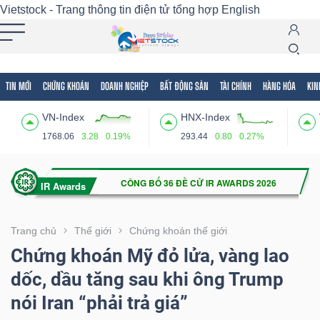
Vietstock - Trang thông tin điện tử tổng hợp
English
TIN MỚI
CHỨNG KHOÁN
DOANH NGHIỆP
BẤT ĐỘNG SẢN
TÀI CHÍNH
HÀNG HÓA
KIN
Tất cả
Tính năng
Ngành
Mã chứng khoán
Lãnh
VN-Index
HNX-Index
Tính
1768.06
3.28
0.19%
293.44
0.80
0.27%
năng
(-)
VIETSTOCK
Trang chủ
Thế giới
Chứng khoán thế giới
Chứng khoán Mỹ đỏ lửa, vàng lao
dốc, dầu tăng sau khi ông Trump
CHỨNG
nói Iran “phải trả giá”
KHOÁN