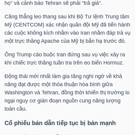
họ" và cảnh báo Tehran sẽ phải "trả giá".
Căng thẳng leo thang sau khi Bộ Tư lệnh Trung tâm
NGÀNH
Mỹ (CENTCOM) xác nhận quân đội Mỹ đã tiến hành
các cuộc không kích nhằm vào Iran nhằm đáp trả vụ
một trực thăng Apache của Mỹ bị bắn hạ trước đó.
DOANH
Ông Trump cáo buộc Iran đứng sau vụ việc xảy ra
NGHIỆP
khi chiếc trực thăng tuần tra trên eo biển Hormuz.
Động thái mới nhất làm gia tăng nghi ngờ về khả
năng đạt được một thỏa thuận hòa bình giữa
CỔ
Washington và Tehran, đồng thời khiến thị trường lo
PHIẾU
ngại nguy cơ gián đoạn nguồn cung năng lượng
toàn cầu.
Cổ phiếu bán dẫn tiếp tục bị bán mạnh
PHÁI
SINH