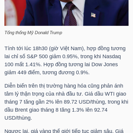
HÀNG
HÓA
Tổng thống Mỹ Donald Trump
KINH
TẾ
Tính tới lúc 18h30 (giờ Việt Nam), hợp đồng tương
lai chỉ số S&P 500 giảm 0.95%, trong khi Nasdaq
100 mất 1.41%. Hợp đồng tương lai Dow Jones
giảm 449 điểm, tương đương 0.9%.
THẾ
GIỚI
Diễn biến trên thị trường hàng hóa cũng phản ánh
tâm lý thận trọng của nhà đầu tư. Giá dầu WTI giao
tháng 7 tăng gần 2% lên 89.72 USD/thùng, trong khi
dầu Brent giao tháng 8 tăng 1.3% lên 92.74
ĐÔNG
USD/thùng.
DƯƠNG
Ngược lại, giá vàng thế giới tiếp tục giảm sâu. Giá