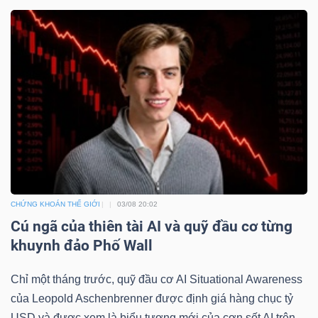
CHỨNG KHOÁN THẾ GIỚI
03/08 20:02
Cú ngã của thiên tài AI và quỹ đầu cơ từng
khuynh đảo Phố Wall
Chỉ một tháng trước, quỹ đầu cơ AI Situational Awareness
của Leopold Aschenbrenner được định giá hàng chục tỷ
USD và được xem là biểu tượng mới của cơn sốt AI trên...