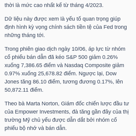
thời là mức cao nhất kể từ tháng 4/2023.
NGUYÊN
VẬT
Dữ liệu này được xem là yếu tố quan trọng giúp
LIỆU
định hình kỳ vọng chính sách tiền tệ của Fed trong
những tháng tới.
Trong phiên giao dịch ngày 10/06, áp lực từ nhóm
cổ phiếu bán dẫn đã kéo S&P 500 giảm 0.26%
CÔNG
xuống 7,386.65 điểm và Nasdaq Composite giảm
NGHIỆP
0.97% xuống 25,678.82 điểm. Ngược lại, Dow
Jones tăng 86.10 điểm, tương đương 0.17%, lên
50,872.11 điểm.
Theo bà Marta Norton, Giám đốc chiến lược đầu tư
TIÊU
của Empower Investments, đà tăng gần đây của thị
DÙNG
trường Mỹ chủ yếu được dẫn dắt bởi nhóm cổ
KHÔNG
phiếu bộ nhớ và bán dẫn.
THIẾT