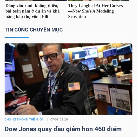
DỊCH
VỤ
TRUYỀN
THÔNG
TIN CÙNG CHUYÊN MỤC
TIỆN
ÍCH
BẤT
ĐỘNG
CHỨNG KHOÁN THẾ GIỚI
07/08 08:26
SẢN
Dow Jones quay đầu giảm hơn 460 điểm