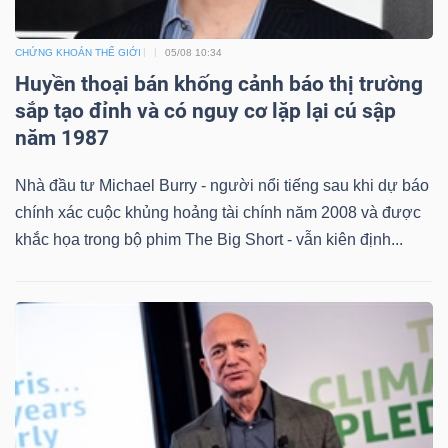
CHỨNG KHOÁN THẾ GIỚI
05/08 10:34
Huyền thoại bán khống cảnh báo thị trường
Dữ
sắp tạo đỉnh và có nguy cơ lặp lại cú sập
liệu
năm 1987
tài
chính
Nhà đầu tư Michael Burry - người nổi tiếng sau khi dự báo
chính xác cuộc khủng hoảng tài chính năm 2008 và được
khắc họa trong bộ phim The Big Short - vẫn kiên định...