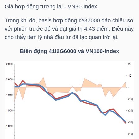
LIỆU
Giá hợp đồng tương lai -
VN30-Index
Trong khi đó, basis hợp đồng I2G7000 đảo chiều so
Ngành
với phiên trước đó và đạt giá trị 4.43 điểm. Điều này
(-)
cho thấy tâm lý nhà đầu tư đã lạc quan trở lại.
VS-
Biến động 41I2G6000 và VN100-Index
SECTOR
NĂNG
LƯỢNG