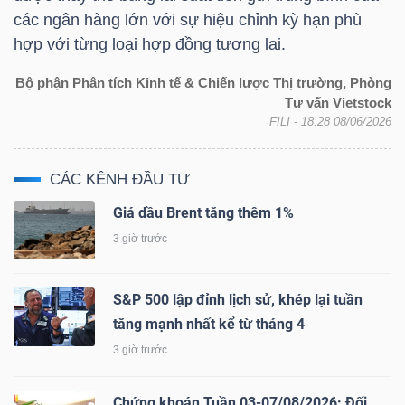
các ngân hàng lớn với sự hiệu chỉnh kỳ hạn phù
hợp với từng loại hợp đồng tương lai.
Bộ phận Phân tích Kinh tế & Chiến lược Thị trường, Phòng
Tư vấn Vietstock
Công
FILI
- 18:28 08/06/2026
cụ
đầu
CÁC KÊNH ĐẦU TƯ
tư
Giá dầu Brent tăng thêm 1%
3 giờ trước
Truyền
S&P 500 lập đỉnh lịch sử, khép lại tuần
tăng mạnh nhất kể từ tháng 4
thông
tài
3 giờ trước
chính
Chứng khoán Tuần 03-07/08/2026: Đối