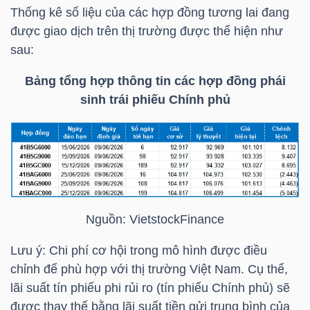
ngữ
Thống kê số liệu của các hợp đồng tương lai đang
(-)
được giao dịch trên thị trường được thể hiện như
sau:
Dịch
Bảng tổng hợp thông tin các hợp đồng phái
vụ
sinh trái phiếu Chính phủ
(-)
Đào
tạo
Nguồn:
VietstockFinance
Lưu ý: Chi phí cơ hội trong mô hình được điều
Sách
chỉnh để phù hợp với thị trường Việt Nam. Cụ thể,
tài
lãi suất tín phiếu phi rủi ro (tín phiếu Chính phủ) sẽ
được thay thế bằng lãi suất tiền gửi trung bình của
chính