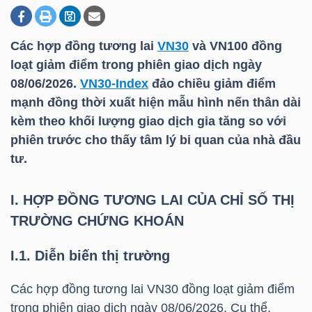
Các hợp đồng tương lai
VN30
và VN100 đồng
DOANH
loạt giảm điểm trong phiên giao dịch ngày
NGHIỆP
08/06/2026.
VN30-Index
đảo chiều giảm điểm
mạnh đồng thời xuất hiện mẫu hình nến thân dài
kèm theo khối lượng giao dịch gia tăng so với
BẤT
phiên trước cho thấy tâm lý bi quan của nhà đầu
ĐỘNG
tư.
SẢN
I. HỢP ĐỒNG TƯƠNG LAI CỦA CHỈ SỐ THỊ
TRƯỜNG CHỨNG KHOÁN
TÀI
I.1. Diễn biến thị trường
CHÍNH
Các hợp đồng tương lai
VN30
đồng loạt giảm điểm
trong phiên giao dịch ngày 08/06/2026. Cụ thể,