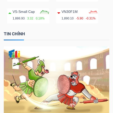
VS-Small Cap
VN30F1M
1,886.93
3.32
0.18%
1,890.10
-5.90
-0.31%
TIN CHÍNH