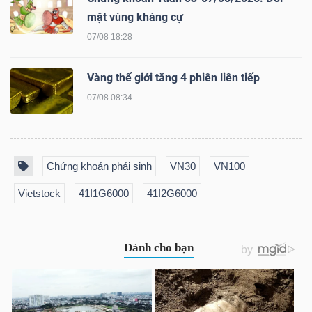
mặt vùng kháng cự
07/08 18:28
Dữ
Vàng thế giới tăng 4 phiên liên tiếp
liệu
07/08 08:34
tài
chính
Chứng khoán phái sinh
VN30
VN100
Vietstock
41I1G6000
41I2G6000