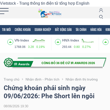
Vietstock - Trang thông tin điện tử tổng hợp
English
TIN MỚI
CHỨNG KHOÁN
DOANH NGHIỆP
BẤT ĐỘNG SẢN
TÀI CHÍNH
HÀNG HÓA
KIN
Tất cả
Tính năng
Ngành
Mã chứng khoán
Lãnh
VN-Index
HNX-Index
Tính
1768.06
3.28
0.19%
293.44
0.80
0.27%
năng
(-)
VIETSTOCK
Trang chủ
Nhận định - Phân tích
Nhận định thị trường
Chứng khoán phái sinh ngày
09/06/2026: Phe Short lên ngôi
CHỨNG
KHOÁN
08/06/2026 19:30