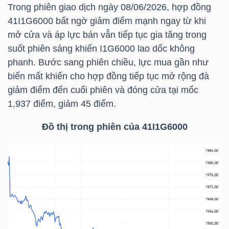
Trong phiên giao dịch ngày 08/06/2026, hợp đồng
41I1G6000 bất ngờ giảm điểm mạnh ngay từ khi
TÀI
mở cửa và áp lực bán vẫn tiếp tục gia tăng trong
CHÍNH
suốt phiên sáng khiến I1G6000 lao dốc không
CÁ
phanh. Bước sang phiên chiều, lực mua gần như
NHÂN
biến mất khiến cho hợp đồng tiếp tục mở rộng đà
giảm điểm đến cuối phiên và đóng cửa tại mốc
1,937 điểm, giảm 45 điểm.
PHÂN
Đồ thị trong phiên của 41I1G6000
TÍCH
VIETSTOCKFINANCE
VĨ
MÔ