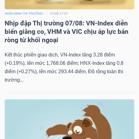
NHẬN ĐỊNH THỊ TRƯỜNG
07/08 17:07
Nhịp đập Thị trường 07/08: VN-Index diễn
biến giằng co, VHM và VIC chịu áp lực bán
ròng từ khối ngoại
Kết thúc phiên giao dịch, VN-Index tăng 3.28 điểm
(+0.19%), lên mức 1,768.06 điểm; HNX-Index tăng 0.8
điểm (+0.27%), lên mức 293.44 điểm. Độ rộng toàn thị
trường...