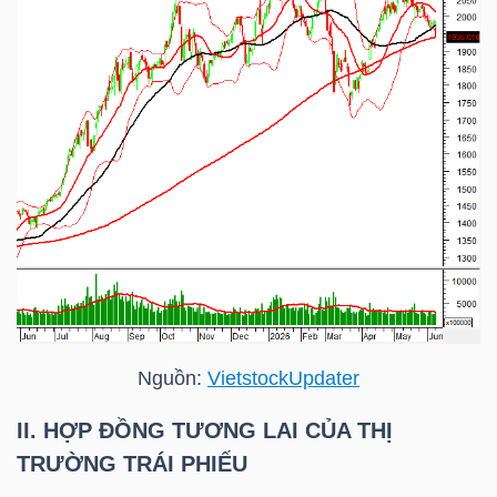
Bài
viết
của
tác
giả
(-)
Báo
cáo
phân
tích
Nguồn:
VietstockUpdater
(-)
II. HỢP ĐỒNG TƯƠNG LAI CỦA THỊ
TRƯỜNG TRÁI PHIẾU
Thuật