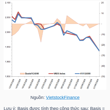
TRÁI
PHIẾU
CÔNG
CỤ
ĐẦU
TƯ
TRUY
Nguồn:
VietstockFinance
XUẤT
DỮ
Lưu ý: Basis được tính theo công thức sau: Basis =