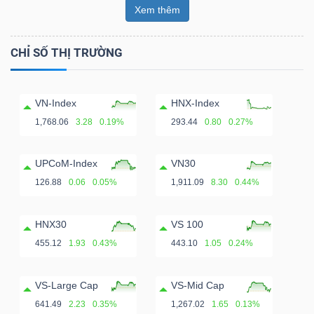
Xem thêm
CHỈ SỐ THỊ TRƯỜNG
VN-Index
HNX-Index
1,768.06
3.28
0.19%
293.44
0.80
0.27%
UPCoM-Index
VN30
126.88
0.06
0.05%
1,911.09
8.30
0.44%
HNX30
VS 100
455.12
1.93
0.43%
443.10
1.05
0.24%
VS-Large Cap
VS-Mid Cap
641.49
2.23
0.35%
1,267.02
1.65
0.13%