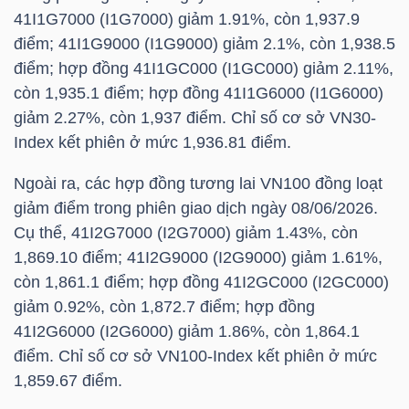
HÀNG
41I1G7000 (I1G7000) giảm 1.91%, còn 1,937.9
HÓA
điểm; 41I1G9000 (I1G9000) giảm 2.1%, còn 1,938.5
điểm; hợp đồng 41I1GC000 (I1GC000) giảm 2.11%,
còn 1,935.1 điểm; hợp đồng 41I1G6000 (I1G6000)
giảm 2.27%, còn 1,937 điểm. Chỉ số cơ sở
VN30-
KINH
Index
kết phiên ở mức 1,936.81 điểm.
TẾ
Ngoài ra, các hợp đồng tương lai VN100 đồng loạt
giảm điểm trong phiên giao dịch ngày 08/06/2026.
THẾ
Cụ thể, 41I2G7000 (I2G7000) giảm 1.43%, còn
1,869.10 điểm; 41I2G9000 (I2G9000) giảm 1.61%,
GIỚI
còn 1,861.1 điểm; hợp đồng 41I2GC000 (I2GC000)
giảm 0.92%, còn 1,872.7 điểm; hợp đồng
41I2G6000 (I2G6000) giảm 1.86%, còn 1,864.1
ĐÔNG
điểm. Chỉ số cơ sở VN100-Index kết phiên ở mức
DƯƠNG
1,859.67 điểm.