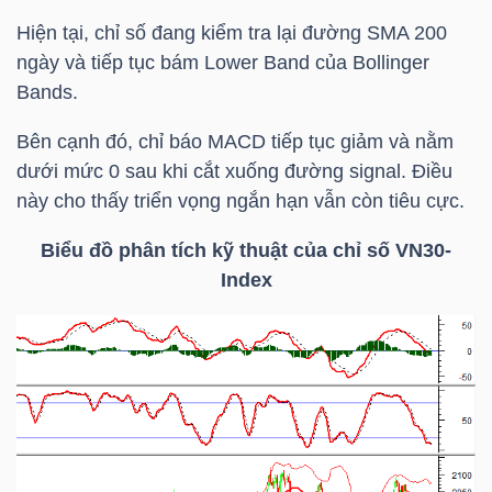
Mã
Hiện tại, chỉ số đang kiểm tra lại đường
SMA 20
0
chứng
ngày và tiếp tục bám Lower Band của Bollinger
khoán
Bands.
(-)
Bên cạnh đó, chỉ báo MACD tiếp tục giảm và nằm
Tất cả
Cổ phiếu
Chỉ số
Chứng chỉ quỹ
Chứng 
dưới mức 0 sau khi cắt xuống đường signal. Điều
này cho thấy triển vọng ngắn hạn vẫn còn tiêu cực.
Lãnh
Biểu đồ phân tích kỹ thuật của chỉ số
VN30-
đạo
Index
(-)
Tất cả
Người nội bộ
Người liên quan
Cổ đông lớn
Tin
tức
(-)