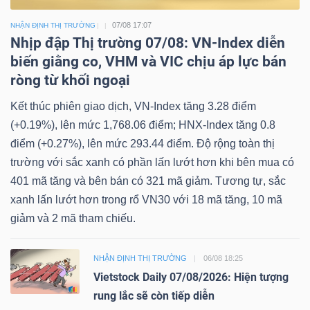
07/08 17:07
NHẬN ĐỊNH THỊ TRƯỜNG
Nhịp đập Thị trường 07/08: VN-Index diễn
biến giằng co, VHM và VIC chịu áp lực bán
ròng từ khối ngoại
Kết thúc phiên giao dịch, VN-Index tăng 3.28 điểm
(+0.19%), lên mức 1,768.06 điểm; HNX-Index tăng 0.8
điểm (+0.27%), lên mức 293.44 điểm. Độ rộng toàn thị
trường với sắc xanh có phần lấn lướt hơn khi bên mua có
401 mã tăng và bên bán có 321 mã giảm. Tương tự, sắc
xanh lấn lướt hơn trong rổ VN30 với 18 mã tăng, 10 mã
giảm và 2 mã tham chiếu.
NHẬN ĐỊNH THỊ TRƯỜNG
06/08 18:25
Vietstock Daily 07/08/2026: Hiện tượng
rung lắc sẽ còn tiếp diễn