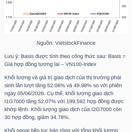
NGUYÊN
VẬT
LIỆU
Nguồn:
VietstockFinance
Lưu ý: Basis được tính theo công thức sau: Basis =
CÔNG
Giá hợp đồng tương lai – VN100-Index
NGHIỆP
Khối lượng và giá trị giao dịch của thị trường phái
sinh lần lượt tăng 52.06% và 49.98% so với phiên
ngày 05/06/2026. Cụ thể, khối lượng giao dịch
I1G7000 tăng 52.07% với 199,592 hợp đồng được
TIÊU
khớp lệnh. Khối lượng giao dịch của I2G7000 còn
DÙNG
30 hợp đồng, giảm 34.78%.
KHÔNG
THIẾT
Khối ngoại tiếp tục bán ròng với tổng khối lượng