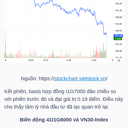
NGÀNH
DOANH
NGHIỆP
Nguồn: https://
stockchart.vietstock.vn
/
CỔ
PHIẾU
Kết phiên, basis hợp đồng I1G7000 đảo chiều so
với phiên trước đó và đạt giá trị 0.19 điểm. Điều này
cho thấy tâm lý nhà đầu tư đã lạc quan trở lại.
PHÁI
Biến động 41I1G6000 và
VN30-Index
SINH