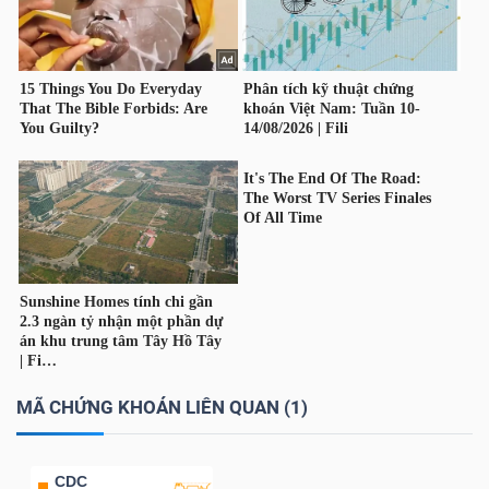
YẾU
TIÊU
DÙNG
THIẾT
YẾU
CHĂM
SÓC
MÃ CHỨNG KHOÁN LIÊN QUAN (1)
SỨC
KHỎE
CDC