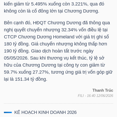
kiến giảm từ 5.495% xuống còn 3.221%, qua đó
không còn là cổ đông lớn tại Chương Dương.
TRÁI
Bên cạnh đó, HĐQT Chương Dương đã thông qua
PHIẾU
nghị quyết chuyển nhượng 32.34% vốn điều lệ tại
CTCP Chương Dương Homeland với giá trị ghi sổ
180 tỷ đồng. Giá chuyển nhượng không thấp hơn
190 tỷ đồng. Giao dịch hoàn tất trước ngày
CÔNG
05/05/2026. Sau khi thương vụ kết thúc, tỷ lệ sở
CỤ
hữu của Chương Dương tại công ty con giảm từ
ĐẦU
59.7% xuống 27.27%, tương ứng giá trị vốn góp giữ
TƯ
lại là 151.34 tỷ đồng.
Thanh Trúc
FILI
- 16:40 12/06/2026
TRUY
XUẤT
KẾ HOẠCH KINH DOANH 2026
DỮ