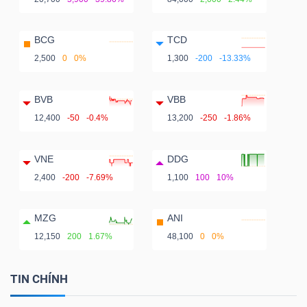
BCG
TCD
2,500
0
0%
1,300
-200
-13.33%
BVB
VBB
12,400
-50
-0.4%
13,200
-250
-1.86%
VNE
DDG
2,400
-200
-7.69%
1,100
100
10%
MZG
ANI
12,150
200
1.67%
48,100
0
0%
TIN CHÍNH