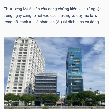
Thị trường M&A toàn cầu đang chứng kiến xu hướng tập
trung ngày càng rõ nét vào các thương vụ quy mô lớn,
trong bối cảnh trí tuệ nhân tạo (AI) tái định hình cả dòng...
Dữ
liệu
tài
chính