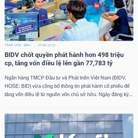
Mã
chứng
khoán
(-)
TĂNG VỐN - M&A
07/08 15:12
Tất cả
Cổ phiếu
Chỉ số
Chứng chỉ quỹ
Chứng 
BIDV chốt quyền phát hành hơn 498 triệu
cp, tăng vốn điều lệ lên gần 77,783 tỷ
Lãnh
đạo
Ngân hàng TMCP Đầu tư và Phát triển Việt Nam (BIDV,
(-)
HOSE: BID) vừa công bố thông tin phát hành cổ phiếu để
tăng vốn điều lệ từ nguồn vốn chủ sở hữu. Ngày đăng ký...
Tất cả
Người nội bộ
Người liên quan
Cổ đông lớn
Tin
tức
(-)