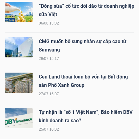
LIỆU
“Dòng sữa” cổ tức dồi dào từ doanh nghiệp
sữa Việt
Ngành
06/08 13:02
(-)
CMG muốn bổ sung nhân sự cấp cao từ
VS-
Samsung
SECTOR
29/07 15:17
Cen Land thoái toàn bộ vốn tại Bất động
sản Phố Xanh Group
27/07 15:07
NĂNG
LƯỢNG
Tự nhận là “số 1 Việt Nam”, Bảo hiểm DBV
kinh doanh ra sao?
25/07 10:02