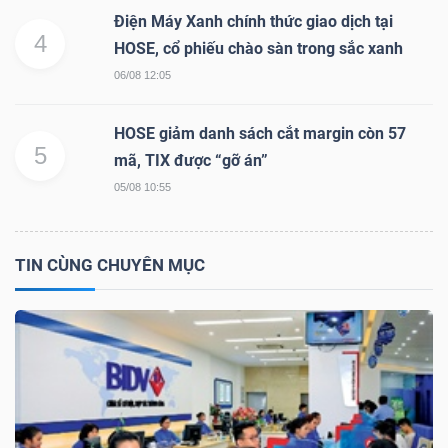
DỊCH
Điện Máy Xanh chính thức giao dịch tại
VỤ
4
HOSE, cổ phiếu chào sàn trong sắc xanh
TRUYỀN
06/08 12:05
THÔNG
HOSE giảm danh sách cắt margin còn 57
5
mã, TIX được “gỡ án”
05/08 10:55
TIỆN
ÍCH
TIN CÙNG CHUYÊN MỤC
BẤT
ĐỘNG
SẢN