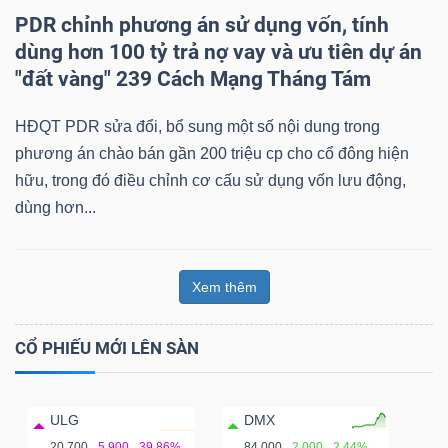
PDR chỉnh phương án sử dụng vốn, tính
dùng hơn 100 tỷ trả nợ vay và ưu tiên dự án
"đất vàng" 239 Cách Mạng Tháng Tám
HĐQT PDR sửa đổi, bổ sung một số nội dung trong
phương án chào bán gần 200 triệu cp cho cổ đông hiện
hữu, trong đó điều chỉnh cơ cấu sử dụng vốn lưu động,
dùng hơn...
Xem thêm
CỔ PHIẾU MỚI LÊN SÀN
ULG
DMX
20,700
5,900
39.86%
84,000
2,000
2.44%