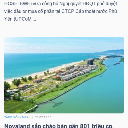
HOSE: BWE) vừa công bố Nghị quyết HĐQT phê duyệt
việc đầu tư mua cổ phần tại CTCP Cấp thoát nước Phú
Yên (UPCoM:...
TĂNG VỐN - M&A
20/07 12:15
Novaland sắp chào bán gần 801 triệu cp,