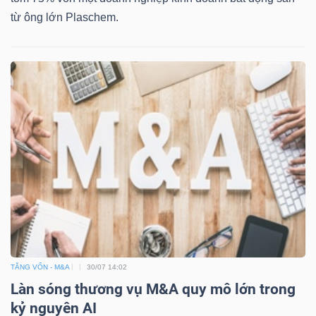
từ ông lớn Plaschem.
Công
cụ
đầu
tư
Truyền
thông
TĂNG VỐN - M&A
30/07 14:02
tài
Làn sóng thương vụ M&A quy mô lớn trong
chính
kỷ nguyên AI