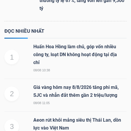
thưởng tỷ lệ 67%, tăng vốn lên gần 9,300
tỷ
ĐỌC NHIỀU NHẤT
Huấn Hoa Hồng làm chủ, góp vốn nhiều
công ty, loạt DN không hoạt động tại địa
1
chỉ
08/08 10:38
Giá vàng hôm nay 8/8/2026 tăng phi mã,
2
SJC và nhẫn đắt thêm gần 2 triệu/lượng
08/08 11:05
Aeon rút khỏi mảng siêu thị Thái Lan, dồn
3
lực vào Việt Nam