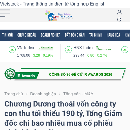
Vietstock - Trang thông tin điện tử tổng hợp
English
TIN MỚI
CHỨNG KHOÁN
DOANH NGHIỆP
BẤT ĐỘNG SẢN
TÀI CHÍNH
HÀNG HÓA
KIN
Tất cả
Tính năng
Ngành
Mã chứng khoán
Lãnh
VN-Index
HNX-Index
Tính
1768.06
3.28
0.19%
293.44
0.80
0.27%
năng
(-)
VIETSTOCK
Trang chủ
Doanh nghiệp
Tăng vốn - M&A
Chương Dương thoái vốn công ty
con thu tối thiểu 190 tỷ, Tổng Giám
CHỨNG
đốc chi bao nhiêu mua cổ phiếu
KHOÁN