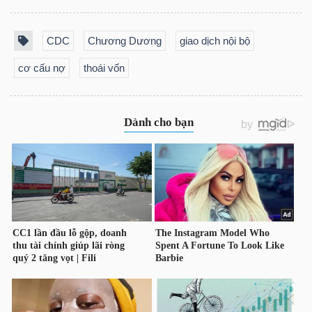
NGUYÊN
VẬT
CDC
Chương Dương
giao dịch nội bộ
LIỆU
cơ cấu nợ
thoái vốn
CÔNG
NGHIỆP
TIÊU
DÙNG
KHÔNG
THIẾT