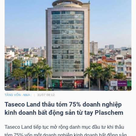
ngữ
(-)
Dịch
vụ
(-)
Đào
tạo
TĂNG VỐN - M&A
31/07 08:12
Taseco Land thâu tóm 75% doanh nghiệp
kinh doanh bất động sản từ tay Plaschem
Sách
tài
Taseco Land tiếp tục mở rộng danh mục đầu tư khi thâu
chính
tóm 75% vốn một doanh nghiệp kinh doanh bất động sản