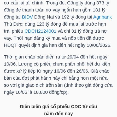
cơ cấu lại tài chính. Trong đó, Công ty dùng 373 tỷ
HÀNG
đồng để thanh toán nợ vay ngắn hạn gồm 181 tỷ
HÓA
đồng tại
BIDV
Đồng Nai và 192 tỷ đồng tại
Agribank
Thủ Đức; dùng 123 tỷ đồng để mua lại trước hạn
trái phiếu
CDCH2124001
và chi 31 tỷ đồng trả nợ
KINH
vay. Thời hạn đăng ký mua và nộp tiền đã được
TẾ
HĐQT quyết định gia hạn đến hết ngày 10/06/2026.
Thời gian chào bán diễn ra từ 29/04 đến hết ngày
10/06. Lượng cổ phiếu chưa phân phối hết dự kiến
THẾ
được xử lý tiếp từ ngày 16/06 đến 26/06. Giá chào
GIỚI
bán của đợt phát hành này chỉ bằng hơn một nửa
so với giá giao dịch trên sàn (tính theo giá đóng cửa
ngày 10/06 là 18,800 đồng/cp).
ĐÔNG
DƯƠNG
Diễn biến giá cổ phiếu
CDC
từ đầu
năm đến nay