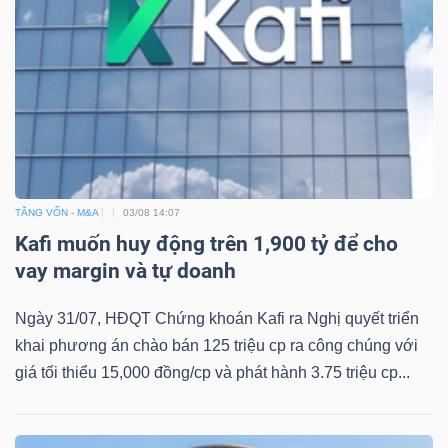
Bài
viết
của
tác
giả
(-)
TĂNG VỐN - M&A
03/08 14:07
Kafi muốn huy động trên 1,900 tỷ để cho
Báo
vay margin và tự doanh
cáo
phân
Ngày 31/07, HĐQT Chứng khoán Kafi ra Nghị quyết triển
tích
khai phương án chào bán 125 triệu cp ra công chúng với
(-)
giá tối thiểu 15,000 đồng/cp và phát hành 3.75 triệu cp...
Thuật