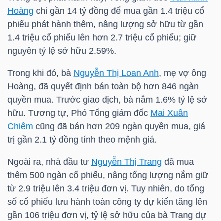
Hoàng
chi gần 14 tỷ đồng để mua gần 1.4 triệu cổ
phiếu phát hành thêm, nâng lượng sở hữu từ gần
NGÀNH
1.4 triệu cổ phiếu lên hơn 2.7 triệu cổ phiếu; giữ
nguyên tỷ lệ sở hữu 2.59%.
Trong khi đó, bà
Nguyễn Thị Loan Anh
, mẹ vợ ông
DOANH
Hoàng, đã quyết định bán toàn bộ hơn 846 ngàn
NGHIỆP
quyền mua. Trước giao dịch, bà nắm 1.6% tỷ lệ sở
hữu. Tương tự, Phó Tổng giám đốc
Mai Xuân
Chiêm
cũng đã bán hơn 209 ngàn quyền mua, giá
trị gần 2.1 tỷ đồng tính theo mệnh giá.
CỔ
PHIẾU
Ngoài ra, nhà đầu tư
Nguyễn Thị Trang
đã mua
thêm 500 ngàn cổ phiếu, nâng tổng lượng nắm giữ
từ 2.9 triệu lên 3.4 triệu đơn vị. Tuy nhiên, do tổng
số cổ phiếu lưu hành toàn công ty dự kiến tăng lên
PHÁI
gần 106 triệu đơn vị, tỷ lệ sở hữu của bà Trang dự
SINH