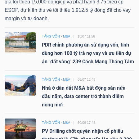
giá tối thiểu 15,000 đồng/cp và phát hành 3.75 triệu cp
ESOP, dự kiến thu về tối thiểu 1,912.5 tỷ đồng để cho vay
margin và tự doanh.
TĂNG VỐN - M&A
18/07 11:56
PDR chỉnh phương án sử dụng vốn, tính
dùng hơn 100 tỷ trả nợ vay và ưu tiên dự
án "đất vàng" 239 Cách Mạng Tháng Tám
TĂNG VỐN - M&A
08/07 12:45
Nhà ở dẫn dắt M&A bất động sản nửa
đầu năm, data center trở thành điểm
nóng mới
TĂNG VỐN - M&A
30/06 17:48
PV Drilling chốt quyền nhận cổ phiếu