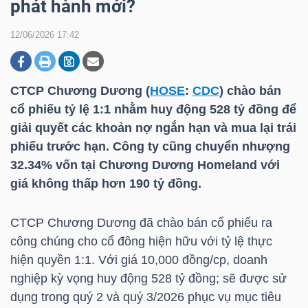
phát hành mới?
12/06/2026 17:42
DOANH
NGHIỆP
CTCP Chương Dương (
HOSE
:
CDC
) chào bán
cổ phiếu tỷ lệ 1:1 nhằm huy động 528 tỷ đồng để
giải quyết các khoản nợ ngắn hạn và mua lại trái
BẤT
phiếu trước hạn. Công ty cũng chuyển nhượng
ĐỘNG
32.34% vốn tại Chương Dương Homeland với
SẢN
giá không thấp hơn 190 tỷ đồng.
CTCP Chương Dương đã chào bán cổ phiếu ra
TÀI
công chúng cho cổ đông hiện hữu với tỷ lệ thực
CHÍNH
hiện quyền 1:1. Với giá 10,000 đồng/cp, doanh
nghiệp kỳ vọng huy động 528 tỷ đồng; sẽ được sử
dụng trong quý 2 và quý 3/2026 phục vụ mục tiêu