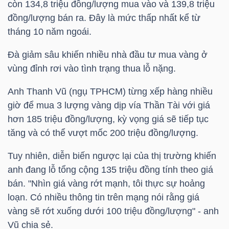
còn 134,8 triệu đồng/lượng mua vào và 139,8 triệu
HÀNG
đồng/lượng bán ra. Đây là mức thấp nhất kể từ
HÓA
tháng 10 năm ngoái.
Đà giảm sâu khiến nhiều nhà đầu tư mua vàng ở
KINH
vùng đỉnh rơi vào tình trạng thua lỗ nặng.
TẾ
Anh Thanh Vũ (ngụ TPHCM) từng xếp hàng nhiều
giờ để mua 3 lượng vàng dịp vía Thần Tài với giá
hơn 185 triệu đồng/lượng, kỳ vọng giá sẽ tiếp tục
THẾ
tăng và có thể vượt mốc 200 triệu đồng/lượng.
GIỚI
Tuy nhiên, diễn biến ngược lại của thị trường khiến
anh đang lỗ tổng cộng 135 triệu đồng tính theo giá
bán. "Nhìn giá vàng rớt mạnh, tôi thực sự hoảng
ĐÔNG
loạn. Có nhiều thông tin trên mạng nói rằng giá
DƯƠNG
vàng sẽ rớt xuống dưới 100 triệu đồng/lượng" - anh
Vũ chia sẻ.