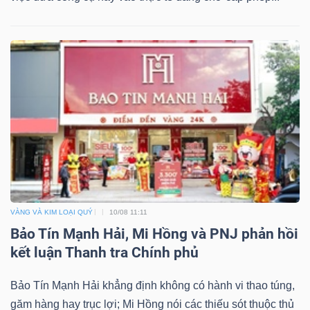
TÀI
CHÍNH
CÔNG
NGHỆ
THÔNG
VÀNG VÀ KIM LOẠI QUÝ
10/08 11:11
TIN
Bảo Tín Mạnh Hải, Mi Hồng và PNJ phản hồi
kết luận Thanh tra Chính phủ
Bảo Tín Mạnh Hải khẳng định không có hành vi thao túng,
găm hàng hay trục lợi; Mi Hồng nói các thiếu sót thuộc thủ