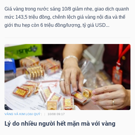
Mã
Giá vàng trong nước sáng 10/8 giảm nhẹ, giao dịch quanh
chứng
mức 143,5 triệu đồng, chênh lệch giá vàng nội địa và thế
khoán
giới thu hẹp còn 6 triệu đồng/lượng, tỷ giá USD...
(-)
Tất cả
Cổ phiếu
Chỉ số
Chứng chỉ quỹ
Chứng 
Lãnh
đạo
(-)
Tất cả
Người nội bộ
Người liên quan
Cổ đông lớn
Tin
VÀNG VÀ KIM LOẠI QUÝ
10/08 09:17
tức
Lý do nhiều người hết mặn mà với vàng
(-)