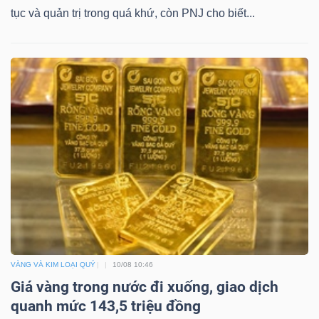
DỊCH
tục và quản trị trong quá khứ, còn PNJ cho biết...
VỤ
TRUYỀN
THÔNG
TIỆN
ÍCH
BẤT
VÀNG VÀ KIM LOẠI QUÝ
10/08 10:46
ĐỘNG
Giá vàng trong nước đi xuống, giao dịch
SẢN
quanh mức 143,5 triệu đồng