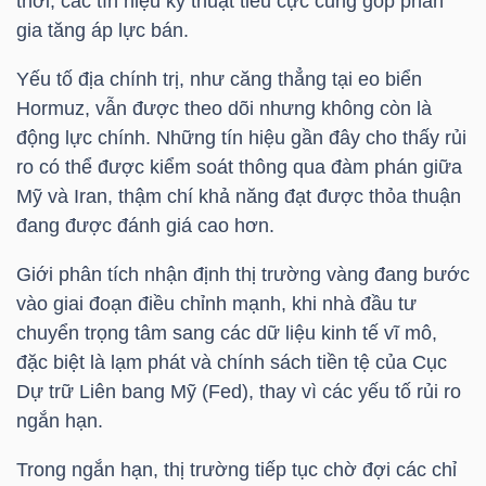
thời, các tín hiệu kỹ thuật tiêu cực cũng góp phần
gia tăng áp lực bán.
Yếu tố địa chính trị, như căng thẳng tại eo biển
TRÁI
Hormuz, vẫn được theo dõi nhưng không còn là
PHIẾU
động lực chính. Những tín hiệu gần đây cho thấy rủi
ro có thể được kiểm soát thông qua đàm phán giữa
Mỹ và Iran, thậm chí khả năng đạt được thỏa thuận
CÔNG
đang được đánh giá cao hơn.
CỤ
Giới phân tích nhận định thị trường vàng đang bước
ĐẦU
vào giai đoạn điều chỉnh mạnh, khi nhà đầu tư
TƯ
chuyển trọng tâm sang các dữ liệu kinh tế vĩ mô,
đặc biệt là lạm phát và chính sách tiền tệ của Cục
Dự trữ Liên bang Mỹ (Fed), thay vì các yếu tố rủi ro
TRUY
ngắn hạn.
XUẤT
Trong ngắn hạn, thị trường tiếp tục chờ đợi các chỉ
DỮ