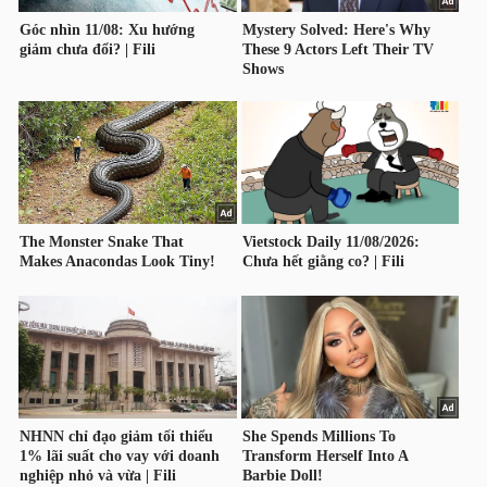
NGUYÊN
VẬT
LIỆU
CÔNG
NGHIỆP
TIÊU
DÙNG
KHÔNG
THIẾT