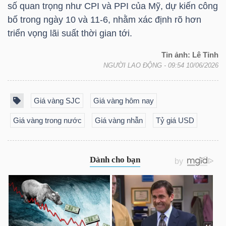
số quan trọng như CPI và PPI của Mỹ, dự kiến công
LIỆU
bố trong ngày 10 và 11-6, nhằm xác định rõ hơn
triển vọng lãi suất thời gian tới.
Ngành
(-)
Tin ảnh: Lê Tỉnh
NGƯỜI LAO ĐỘNG
- 09:54 10/06/2026
VS-
SECTOR
Giá vàng SJC
Giá vàng hôm nay
Giá vàng trong nước
Giá vàng nhẫn
Tỷ giá USD
NĂNG
LƯỢNG