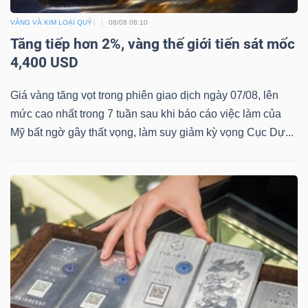
VÀNG VÀ KIM LOẠI QUÝ
08/08 08:10
Tăng tiếp hơn 2%, vàng thế giới tiến sát mốc
4,400 USD
Dữ
liệu
Giá vàng tăng vọt trong phiên giao dịch ngày 07/08, lên
tài
mức cao nhất trong 7 tuần sau khi báo cáo việc làm của
chính
Mỹ bất ngờ gây thất vọng, làm suy giảm kỳ vọng Cục Dự...