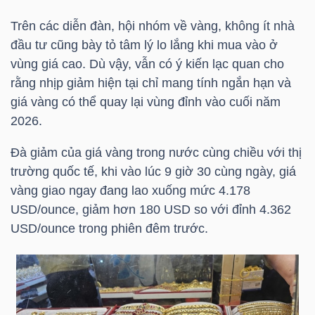
Trên các diễn đàn, hội nhóm về vàng, không ít nhà
TÀI
đầu tư cũng bày tỏ tâm lý lo lắng khi mua vào ở
CHÍNH
vùng giá cao. Dù vậy, vẫn có ý kiến lạc quan cho
CÁ
rằng nhịp giảm hiện tại chỉ mang tính ngắn hạn và
NHÂN
giá vàng có thể quay lại vùng đỉnh vào cuối năm
2026.
Đà giảm của giá vàng trong nước cùng chiều với thị
PHÂN
trường quốc tế, khi vào lúc 9 giờ 30 cùng ngày, giá
TÍCH
vàng giao ngay đang lao xuống mức 4.178
VIETSTOCKFINANCE
USD/ounce, giảm hơn 180 USD so với đỉnh 4.362
USD/ounce trong phiên đêm trước.
VĨ
MÔ