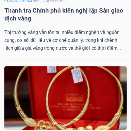
ngữ
VÀNG VÀ KIM LOẠI QUÝ
08/08 23:52
(-)
Thanh tra Chính phủ kiến nghị lập Sàn giao
dịch vàng
Dịch
Thị trường vàng vẫn tồn tại nhiều điểm nghẽn về nguồn
vụ
cung, cơ sở dữ liệu và cơ chế quản lý, trong khi chênh
(-)
lệch giữa giá vàng trong nước và thế giới có thời điểm...
Đào
tạo
Sách
tài
chính