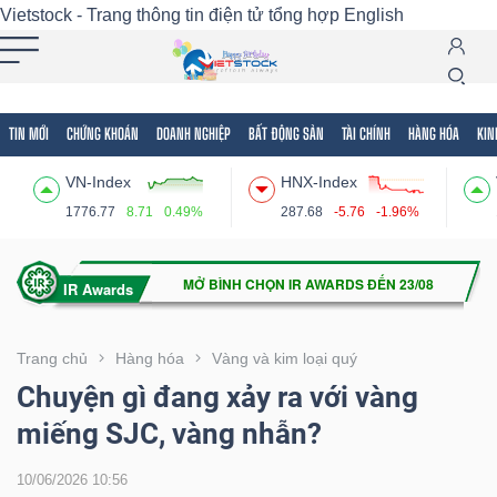
Vietstock - Trang thông tin điện tử tổng hợp
English
TIN MỚI
CHỨNG KHOÁN
DOANH NGHIỆP
BẤT ĐỘNG SẢN
TÀI CHÍNH
HÀNG HÓA
KIN
Tất cả
Tính năng
Ngành
Mã chứng khoán
Lãnh
VN-Index
HNX-Index
Tính
1776.77
8.71
0.49%
287.68
-5.76
-1.96%
năng
(-)
VIETSTOCK
Trang chủ
Hàng hóa
Vàng và kim loại quý
Chuyện gì đang xảy ra với vàng
miếng SJC, vàng nhẫn?
CHỨNG
KHOÁN
10/06/2026 10:56