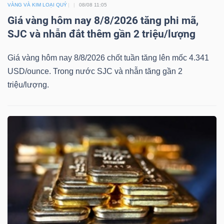
VÀNG VÀ KIM LOẠI QUÝ
08/08 11:05
Giá vàng hôm nay 8/8/2026 tăng phi mã,
SJC và nhẫn đắt thêm gần 2 triệu/lượng
Giá vàng hôm nay 8/8/2026 chốt tuần tăng lên mốc 4.341
Công
USD/ounce. Trong nước SJC và nhẫn tăng gần 2
cụ
triệu/lượng.
đầu
tư
Truyền
thông
tài
chính