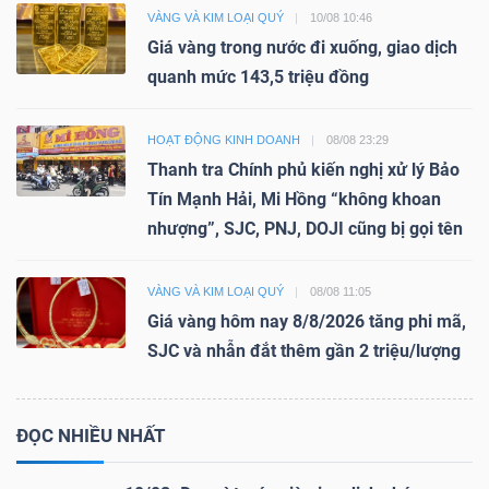
VÀNG VÀ KIM LOẠI QUÝ
10/08 10:46
Giá vàng trong nước đi xuống, giao dịch
quanh mức 143,5 triệu đồng
HOẠT ĐỘNG KINH DOANH
08/08 23:29
Thanh tra Chính phủ kiến nghị xử lý Bảo
Tín Mạnh Hải, Mi Hồng “không khoan
nhượng”, SJC, PNJ, DOJI cũng bị gọi tên
VÀNG VÀ KIM LOẠI QUÝ
08/08 11:05
Giá vàng hôm nay 8/8/2026 tăng phi mã,
SJC và nhẫn đắt thêm gần 2 triệu/lượng
ĐỌC NHIỀU NHẤT