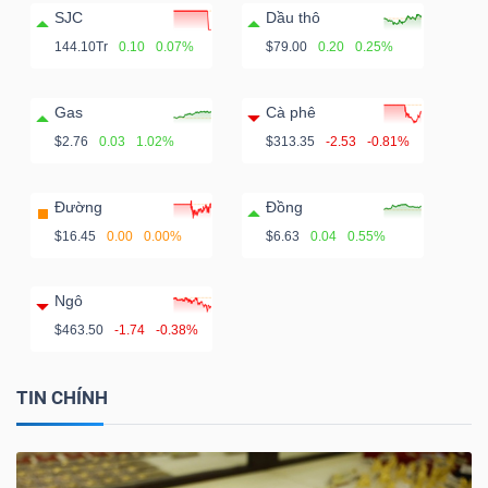
SJC
Dầu thô
144.10Tr
0.10
0.07%
$79.00
0.20
0.25%
Gas
Cà phê
$2.76
0.03
1.02%
$313.35
-2.53
-0.81%
Đường
Đồng
$16.45
0.00
0.00%
$6.63
0.04
0.55%
Ngô
$463.50
-1.74
-0.38%
TIN CHÍNH