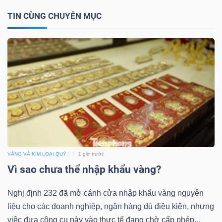
YẾU
TIN CÙNG CHUYÊN MỤC
TIÊU
DÙNG
THIẾT
YẾU
VÀNG VÀ KIM LOẠI QUÝ
1 giờ trước
CHĂM
Vì sao chưa thể nhập khẩu vàng?
SÓC
Nghị định 232 đã mở cánh cửa nhập khẩu vàng nguyên
SỨC
liệu cho các doanh nghiệp, ngân hàng đủ điều kiện, nhưng
KHỎE
việc đưa công cụ này vào thực tế đang chờ cấp phép...