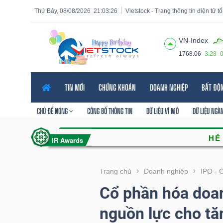
Thứ Bảy, 08/08/2026
21:03:27
Vietstock - Trang thông tin điện tử 
VN-Index
1768.06
3.28
Tất cả
Tính năng
Ngành
Mã chứng khoán
Lãnh
TIN MỚI
CHỨNG KHOÁN
DOANH NGHIỆP
BẤT ĐỘ
Tính
năng
CHỦ ĐỀ NÓNG
CÔNG BỐ THÔNG TIN
DỮ LIỆU VĨ MÔ
DỮ LIỆU NGÀ
(-)
VIETSTOCK
Trang chủ
Doanh nghiệp
IPO - 
Cổ phần hóa doa
CHỨNG
nguồn lực cho tă
KHOÁN