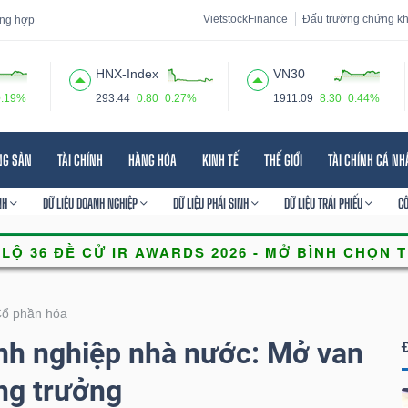
VietstockFinance
Đấu trường chứng k
tổng hợp
HNX-Index
VN30
0.19%
293.44
0.80
0.27%
1911.09
8.30
0.44%
 đạo
Tin tức
Báo cáo phân tích
Thuật ngữ
Dịch vụ
NG SẢN
TÀI CHÍNH
HÀNG HÓA
KINH TẾ
THẾ GIỚI
TÀI CHÍNH CÁ N
NH
DỮ LIỆU DOANH NGHIỆP
DỮ LIỆU PHÁI SINH
DỮ LIỆU TRÁI PHIẾU
C
Cổ phần hóa
nh nghiệp nhà nước: Mở van
ng trưởng