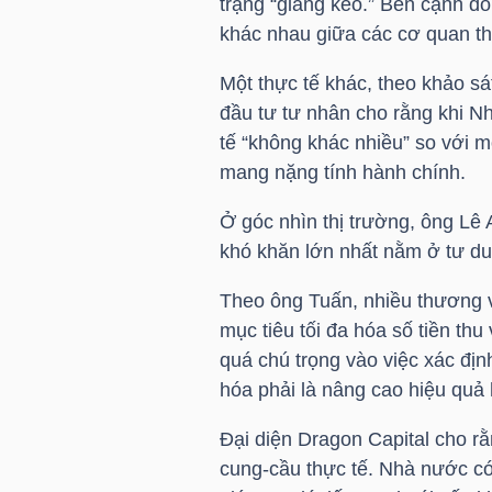
trạng “giằng kéo.” Bên cạnh đó
khác nhau giữa các cơ quan th
Một thực tế khác, theo khảo s
TRÁI
đầu tư tư nhân cho rằng khi 
PHIẾU
tế “không khác nhiều” so với 
mang nặng tính hành chính.
Ở góc nhìn thị trường, ông Lê
CÔNG
khó khăn lớn nhất nằm ở tư du
CỤ
ĐẦU
Theo ông Tuấn, nhiều thương v
TƯ
mục tiêu tối đa hóa số tiền th
quá chú trọng vào việc xác định
hóa phải là nâng cao hiệu quả 
TRUY
Đại diện Dragon Capital cho r
XUẤT
cung-cầu thực tế. Nhà nước có
DỮ