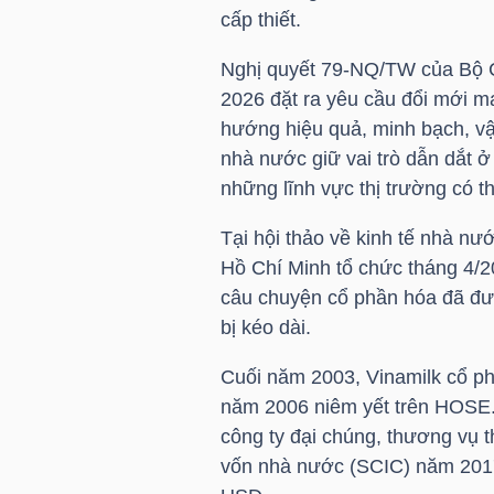
cấp thiết.
TÀI
Nghị quyết 79-NQ/TW của Bộ Ch
CHÍNH
2026 đặt ra yêu cầu đổi mới 
CÁ
hướng hiệu quả, minh bạch, vậ
NHÂN
nhà nước giữ vai trò dẫn dắt ở
những lĩnh vực thị trường có th
Tại hội thảo về kinh tế nhà nư
PHÂN
Hồ Chí Minh tổ chức tháng 4/2
TÍCH
câu chuyện cổ phần hóa đã được
VIETSTOCKFINANCE
bị kéo dài.
Cuối năm 2003, Vinamilk cổ ph
năm 2006 niêm yết trên HOSE.
công ty đại chúng, thương vụ 
VĨ
vốn nhà nước (SCIC) năm 2017
MÔ