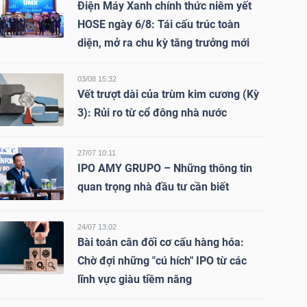
Điện Máy Xanh chính thức niêm yết
HOSE ngày 6/8: Tái cấu trúc toàn
diện, mở ra chu kỳ tăng trưởng mới
03/08 15:32
Vết trượt dài của trùm kim cương (Kỳ
3): Rủi ro từ cổ đông nhà nước
27/07 10:11
IPO AMY GRUPO – Những thông tin
quan trọng nhà đầu tư cần biết
24/07 13:02
Bài toán cân đối cơ cấu hàng hóa:
Chờ đợi những "cú hích" IPO từ các
lĩnh vực giàu tiềm năng