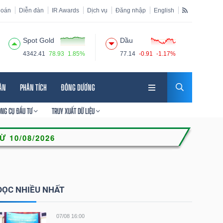
hoán
Diễn đàn
IR Awards
Dịch vụ
Đăng nhập
English
Spot Gold
Dầu
4342.41
78.93
1.85%
77.14
-0.91
-1.17%
HÂN
PHÂN TÍCH
ĐÔNG DƯƠNG
ÔNG CỤ ĐẦU TƯ
TRUY XUẤT DỮ LIỆU
ĐỌC NHIỀU NHẤT
07/08 16:00