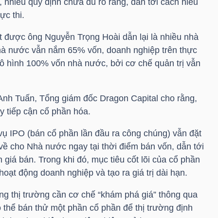
, nhiều quy định chưa đủ rõ ràng, dẫn tới cách hiểu
ực thi.
át được ông Nguyễn Trọng Hoài dẫn lại là nhiều nhà
Nhà nước vẫn nắm 65% vốn, doanh nghiệp trên thực
mô hình 100% vốn nhà nước, bởi cơ chế quản trị vẫn
 Anh Tuấn, Tổng giám đốc Dragon Capital cho rằng,
y tiếp cận cổ phần hóa.
ụ IPO (bán cổ phần lần đầu ra công chúng) vẫn đặt
u về cho Nhà nước ngay tại thời điểm bán vốn, dẫn tới
 giá bán. Trong khi đó, mục tiêu cốt lõi của cổ phần
hoạt động doanh nghiệp và tạo ra giá trị dài hạn.
ằng thị trường cần cơ chế “khám phá giá” thông qua
 thể bán thử một phần cổ phần để thị trường định