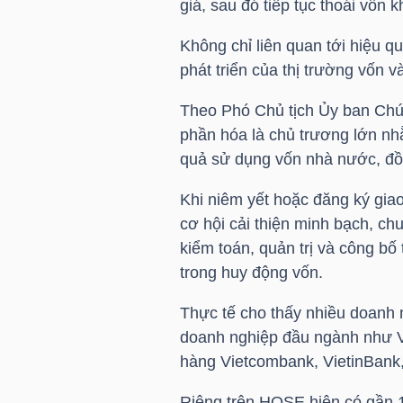
giá, sau đó tiếp tục thoái vốn
LIỆU
Không chỉ liên quan tới hiệu q
Ngành
phát triển của thị trường vốn 
(-)
Theo Phó Chủ tịch Ủy ban C
VS-
phần hóa là chủ trương lớn nh
SECTOR
quả sử dụng vốn nhà nước, đồng
Khi niêm yết hoặc đăng ký giao
cơ hội cải thiện minh bạch, ch
kiểm toán, quản trị và công bố 
trong huy động vốn.
NĂNG
LƯỢNG
Thực tế cho thấy nhiều doanh 
doanh nghiệp đầu ngành như Vi
hàng Vietcombank, VietinBank
Riêng trên HOSE hiện có gần 