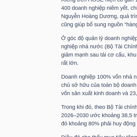
NGUYÊN
400 doanh nghiệp niêm yết, ch
VẬT
Nguyễn Hoàng Dương, quá trìn
LIỆU
cũng giúp bổ sung nguồn “hàng
Ở góc độ quản lý doanh nghiệ
nghiệp nhà nước (Bộ Tài Chín
giảm mạnh sau tái cơ cấu, kh
CÔNG
rất lớn.
NGHIỆP
Doanh nghiệp 100% vốn nhà nư
chủ sở hữu của toàn bộ doanh 
vốn sản xuất kinh doanh và 23,4
TIÊU
Trong khi đó, theo Bộ Tài chín
DÙNG
2026–2030 ước khoảng 38,5 tr
KHÔNG
đó khoảng 80% phải huy động 
THIẾT