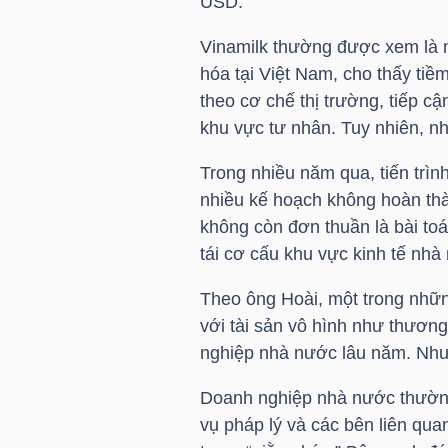
USD.
Vinamilk thường được xem là 
hóa tại Việt Nam, cho thấy tiề
NGÀNH
theo cơ chế thị trường, tiếp c
khu vực tư nhân. Tuy nhiên, n
DOANH
Trong nhiều năm qua, tiến trì
NGHIỆP
nhiều kế hoạch không hoàn thà
không còn đơn thuần là bài t
tái cơ cấu khu vực kinh tế nhà
CỔ
Theo ông Hoài, một trong nhữn
PHIẾU
với tài sản vô hình như thương h
nghiệp nhà nước lâu năm. Nhưn
Doanh nghiệp nhà nước thường 
PHÁI
vụ pháp lý và các bên liên qua
SINH