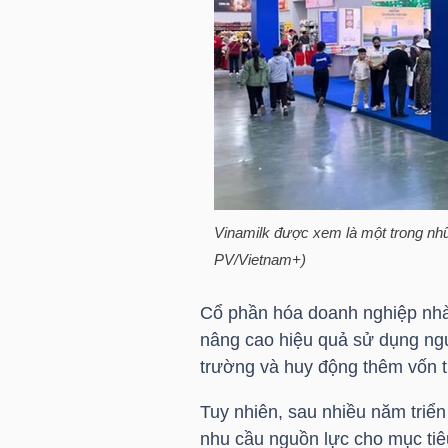
HÀNG
HÓA
KINH
TẾ
Vinamilk được xem là một trong nhữ
THẾ
PV/Vietnam+)
GIỚI
Cổ phần hóa doanh nghiệp nhà
nâng cao hiệu quả sử dụng nguồ
trường và huy động thêm vốn tư
ĐÔNG
DƯƠNG
Tuy nhiên, sau nhiều năm triển 
nhu cầu nguồn lực cho mục tiê