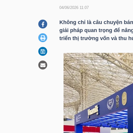
04/06/2026 11:07
DOANH
Không chỉ là câu chuyện bá
NGHIỆP
giải pháp quan trọng để nân
triển thị trường vốn và thu h
BẤT
ĐỘNG
SẢN
TÀI
CHÍNH