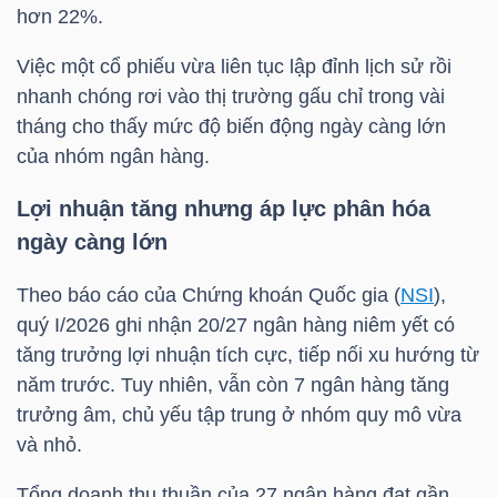
hơn 22%.
LIỆU
Việc một cổ phiếu vừa liên tục lập đỉnh lịch sử rồi
Ngành
nhanh chóng rơi vào thị trường gấu chỉ trong vài
(-)
tháng cho thấy mức độ biến động ngày càng lớn
của nhóm ngân hàng.
VS-
SECTOR
Lợi nhuận tăng nhưng áp lực phân hóa
ngày càng lớn
Theo báo cáo của Chứng khoán Quốc gia (
NSI
),
quý I/2026 ghi nhận 20/27 ngân hàng niêm yết có
NĂNG
tăng trưởng lợi nhuận tích cực, tiếp nối xu hướng từ
LƯỢNG
năm trước. Tuy nhiên, vẫn còn 7 ngân hàng tăng
trưởng âm, chủ yếu tập trung ở nhóm quy mô vừa
và nhỏ.
Tổng doanh thu thuần của 27 ngân hàng đạt gần