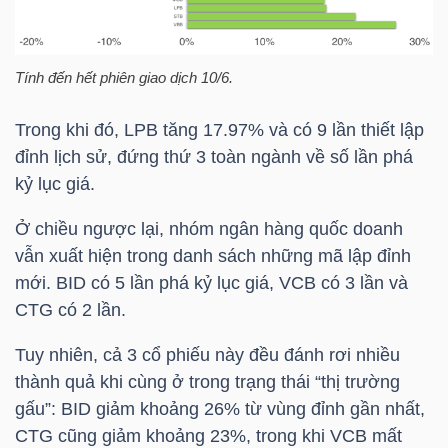
Tính đến hết phiên giao dịch 10/6.
TRÁI
PHIẾU
Trong khi đó,
LPB
tăng 17.97% và có 9 lần thiết lập
đỉnh lịch sử, đứng thứ 3 toàn ngành về số lần phá
kỷ lục giá.
CÔNG
Ở chiều ngược lại, nhóm ngân hàng quốc doanh
CỤ
vẫn xuất hiện trong danh sách những mã lập đỉnh
ĐẦU
mới.
BID
có 5 lần phá kỷ lục giá,
VCB
có 3 lần và
TƯ
CTG
có 2 lần.
Tuy nhiên, cả 3 cổ phiếu này đều đánh rơi nhiều
TRUY
thành quả khi cùng ở trong trạng thái “thị trường
XUẤT
gấu”:
BID
giảm khoảng 26% từ vùng đỉnh gần nhất,
CTG
cũng giảm khoảng 23%, trong khi
VCB
mất
DỮ