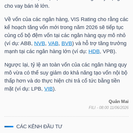
cho vay bán lẻ lớn.
Về vốn của các ngân hàng,
VIS
Rating cho rằng các
kế hoạch tăng vốn mới trong năm 2026 sẽ tiếp tục
TÀI
củng cố bộ đệm vốn tại các ngân hàng quy mô nhỏ
CHÍNH
(ví dụ:
ABB
,
NVB
,
VAB
,
BVB
) và hỗ trợ tăng trưởng
mạnh tại các ngân hàng lớn (ví dụ:
HDB
,
VPB
).
Ngược lại, tỷ lệ an toàn vốn của các ngân hàng quy
mô vừa có thể suy giảm do khả năng tạo vốn nội bộ
CÔNG
thấp hơn và do thực hiện chi trả cổ tức bằng tiền
NGHỆ
mặt (ví dụ:
LPB
,
VIB
).
THÔNG
TIN
Quân Mai
FILI
- 08:00 11/06/2026
CÁC KÊNH ĐẦU TƯ