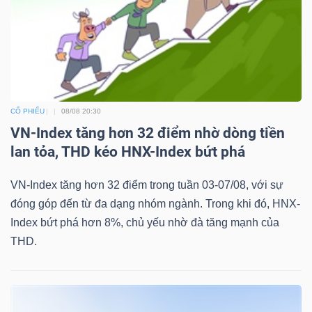
Công
cụ
CỔ PHIẾU
08/08 20:30
đầu
VN-Index tăng hơn 32 điểm nhờ dòng tiền
tư
lan tỏa, THD kéo HNX-Index bứt phá
VN-Index tăng hơn 32 điểm trong tuần 03-07/08, với sự
đóng góp đến từ đa dạng nhóm ngành. Trong khi đó, HNX-
Index bứt phá hơn 8%, chủ yếu nhờ đà tăng mạnh của
Truyền
THD.
thông
tài
chính