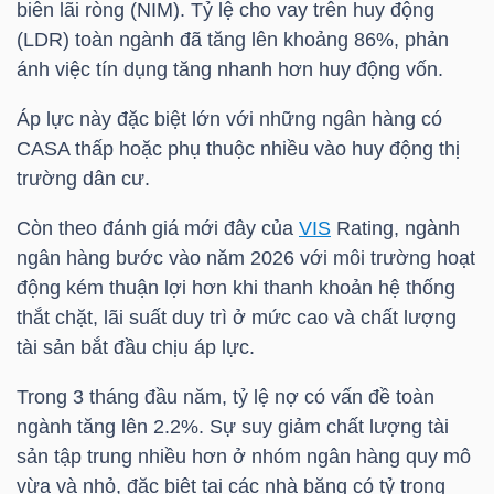
biên lãi ròng (NIM). Tỷ lệ cho vay trên huy động
YẾU
(LDR) toàn ngành đã tăng lên khoảng 86%, phản
ánh việc tín dụng tăng nhanh hơn huy động vốn.
Áp lực này đặc biệt lớn với những ngân hàng có
TIÊU
CASA thấp hoặc phụ thuộc nhiều vào huy động thị
DÙNG
trường dân cư.
THIẾT
Còn theo đánh giá mới đây của
VIS
Rating, ngành
YẾU
ngân hàng bước vào năm 2026 với môi trường hoạt
động kém thuận lợi hơn khi thanh khoản hệ thống
thắt chặt, lãi suất duy trì ở mức cao và chất lượng
tài sản bắt đầu chịu áp lực.
CHĂM
Trong 3 tháng đầu năm, tỷ lệ nợ có vấn đề toàn
SÓC
ngành tăng lên 2.2%. Sự suy giảm chất lượng tài
SỨC
sản tập trung nhiều hơn ở nhóm ngân hàng quy mô
KHỎE
vừa và nhỏ, đặc biệt tại các nhà băng có tỷ trọng