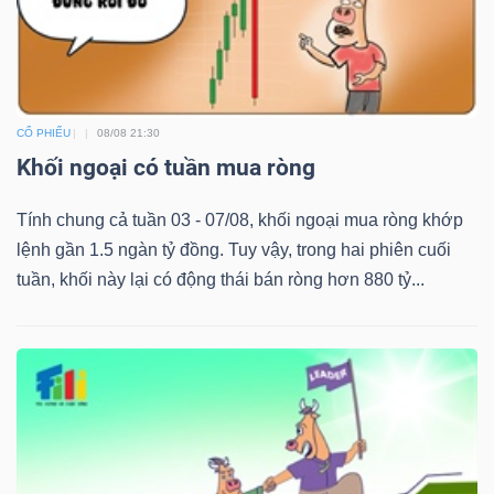
ngữ
(-)
Dịch
vụ
CỔ PHIẾU
08/08 21:30
(-)
Khối ngoại có tuần mua ròng
Tính chung cả tuần 03 - 07/08, khối ngoại mua ròng khớp
lệnh gần 1.5 ngàn tỷ đồng. Tuy vậy, trong hai phiên cuối
Đào
tuần, khối này lại có động thái bán ròng hơn 880 tỷ...
tạo
Sách
tài
chính