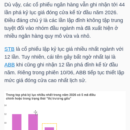
HÀNG
Dù vậy, các cổ phiếu ngân hàng vẫn ghi nhận tới 44
HÓA
lần phá kỷ lục giá đóng cửa kể từ đầu năm 2026.
Điều đáng chú ý là các lần lập đỉnh không tập trung
tuyệt đối vào nhóm đầu ngành mà đã xuất hiện ở
nhiều ngân hàng quy mô vừa và nhỏ.
KINH
TẾ
STB
là cổ phiếu lập kỷ lục giá nhiều nhất ngành với
12 lần. Tuy nhiên, cái tên gây bất ngờ nhất lại là
ABB
khi cũng ghi nhận 12 lần phá đỉnh kể từ đầu
năm. Riêng trong phiên 10/06,
ABB
tiếp tục thiết lập
THẾ
mức giá đóng cửa cao nhất lịch sử.
GIỚI
ĐÔNG
DƯƠNG