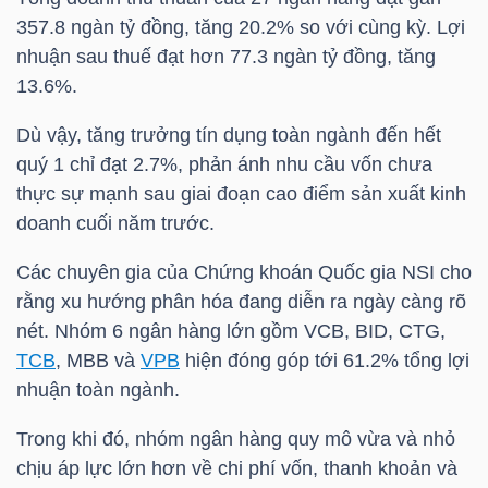
NGUYÊN
357.8 ngàn tỷ đồng, tăng 20.2% so với cùng kỳ. Lợi
VẬT
nhuận sau thuế đạt hơn 77.3 ngàn tỷ đồng, tăng
LIỆU
13.6%.
Dù vậy, tăng trưởng tín dụng toàn ngành đến hết
quý 1 chỉ đạt 2.7%, phản ánh nhu cầu vốn chưa
thực sự mạnh sau giai đoạn cao điểm sản xuất kinh
CÔNG
doanh cuối năm trước.
NGHIỆP
Các chuyên gia của Chứng khoán Quốc gia
NSI
cho
rằng xu hướng phân hóa đang diễn ra ngày càng rõ
nét. Nhóm 6 ngân hàng lớn gồm
VCB
,
BID
,
CTG
,
TCB
,
MBB
và
VPB
hiện đóng góp tới 61.2% tổng lợi
TIÊU
nhuận toàn ngành.
DÙNG
KHÔNG
Trong khi đó, nhóm ngân hàng quy mô vừa và nhỏ
chịu áp lực lớn hơn về chi phí vốn, thanh khoản và
THIẾT