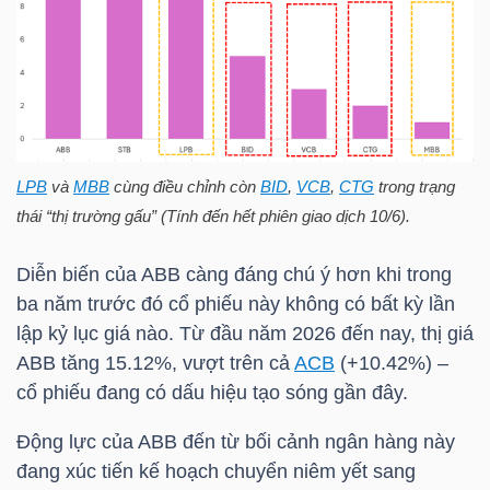
TÀI
CHÍNH
CÁ
NHÂN
LPB
và
MBB
cùng điều chỉnh còn
BID
,
VCB
,
CTG
trong trạng
thái “thị trường gấu” (Tính đến hết phiên giao dịch 10/6).
PHÂN
Diễn biến của
ABB
càng đáng chú ý hơn khi trong
TÍCH
ba năm trước đó cổ phiếu này không có bất kỳ lần
VIETSTOCKFINANCE
lập kỷ lục giá nào. Từ đầu năm 2026 đến nay, thị giá
ABB
tăng 15.12%, vượt trên cả
ACB
(+10.42%) –
cổ phiếu đang có dấu hiệu tạo sóng gần đây.
VĨ
Động lực của
ABB
đến từ bối cảnh ngân hàng này
MÔ
đang xúc tiến kế hoạch chuyển niêm yết sang