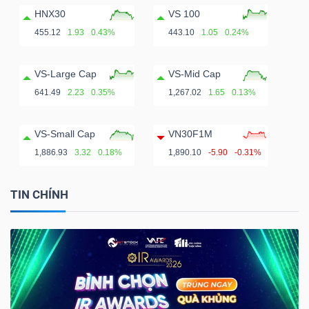
HNX30
VS 100
455.12
1.93
0.43%
443.10
1.05
0.24%
VS-Large Cap
VS-Mid Cap
641.49
2.23
0.35%
1,267.02
1.65
0.13%
VS-Small Cap
VN30F1M
1,886.93
3.32
0.18%
1,890.10
-5.90
-0.31%
TIN CHÍNH