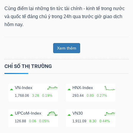
Cùng điểm lại những tin tức tài chính - kinh tế trong nước
và quốc tế đáng chú ý trong 24h qua trước giờ giao dịch
hôm nay.
Xem thêm
CHỈ SỐ THỊ TRƯỜNG
VN-Index
HNX-Index
1,768.06
3.28
0.19%
293.44
0.80
0.27%
UPCoM-Index
VN30
126.88
0.06
0.05%
1,911.09
8.30
0.44%