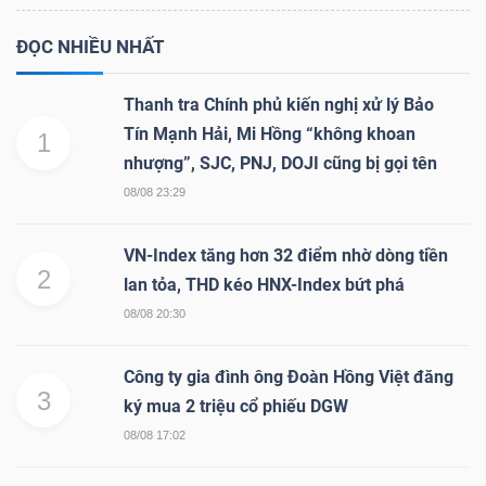
ĐỌC NHIỀU NHẤT
Thanh tra Chính phủ kiến nghị xử lý Bảo
Tín Mạnh Hải, Mi Hồng “không khoan
1
nhượng”, SJC, PNJ, DOJI cũng bị gọi tên
08/08 23:29
VN-Index tăng hơn 32 điểm nhờ dòng tiền
2
lan tỏa, THD kéo HNX-Index bứt phá
08/08 20:30
Công ty gia đình ông Đoàn Hồng Việt đăng
3
ký mua 2 triệu cổ phiếu DGW
08/08 17:02