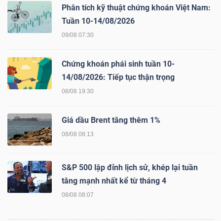
DỊCH
Phân tích kỹ thuật chứng khoán Việt Nam:
VỤ
Tuần 10-14/08/2026
TRUYỀN
09/08 07:30
THÔNG
Chứng khoán phái sinh tuần 10-
14/08/2026: Tiếp tục thận trọng
08/08 19:30
TIỆN
ÍCH
Giá dầu Brent tăng thêm 1%
08/08 08:13
S&P 500 lập đỉnh lịch sử, khép lại tuần
BẤT
tăng mạnh nhất kể từ tháng 4
ĐỘNG
08/08 08:07
SẢN