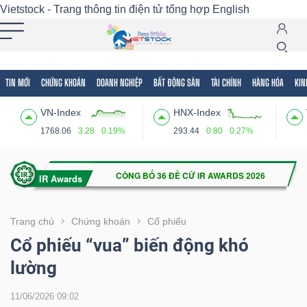
Vietstock - Trang thông tin điện tử tổng hợp
English
TIN MỚI
CHỨNG KHOÁN
DOANH NGHIỆP
BẤT ĐỘNG SẢN
TÀI CHÍNH
HÀNG HÓA
KIN
Tất cả
Tính năng
Ngành
Mã chứng khoán
Lãnh
VN-Index
HNX-Index
Tính
1768.06
3.28
0.19%
293.44
0.80
0.27%
năng
(-)
VIETSTOCK
Trang chủ
Chứng khoán
Cổ phiếu
Cổ phiếu “vua” biến động khó
lường
CHỨNG
KHOÁN
11/06/2026 09:02