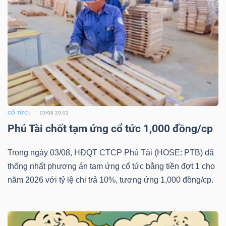
Mã
chứng
khoán
(-)
Tất cả
Cổ phiếu
Chỉ số
Chứng chỉ quỹ
Chứng 
Lãnh
CỔ TỨC
03/08 20:02
đạo
Phú Tài chốt tạm ứng cổ tức 1,000 đồng/cp
(-)
Trong ngày 03/08, HĐQT CTCP Phú Tài (HOSE: PTB) đã
Tất cả
Người nội bộ
Người liên quan
Cổ đông lớn
thống nhất phương án tạm ứng cổ tức bằng tiền đợt 1 cho
năm 2026 với tỷ lệ chi trả 10%, tương ứng 1,000 đồng/cp.
Tin
tức
(-)