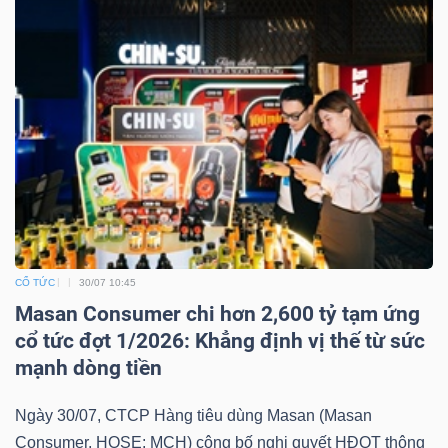
ngữ
(-)
Dịch
vụ
(-)
Đào
tạo
CỔ TỨC
30/07 10:45
Masan Consumer chi hơn 2,600 tỷ tạm ứng
cổ tức đợt 1/2026: Khẳng định vị thế từ sức
mạnh dòng tiền
Sách
tài
Ngày 30/07, CTCP Hàng tiêu dùng Masan (Masan
chính
Consumer, HOSE: MCH) công bố nghị quyết HĐQT thông