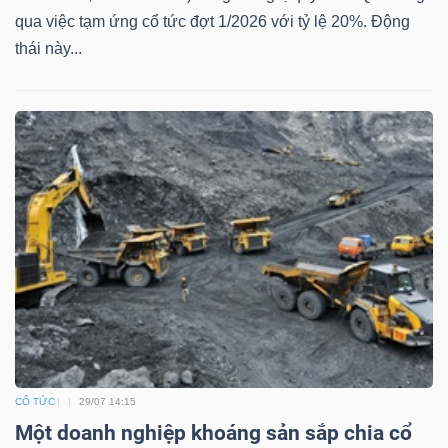
qua việc tạm ứng cổ tức đợt 1/2026 với tỷ lệ 20%. Động
thái này...
Công
cụ
đầu
tư
Truyền
thông
tài
CỔ TỨC
29/07 14:15
chính
Một doanh nghiệp khoáng sản sắp chia cổ