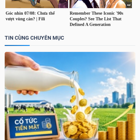
NGUYÊN
VẬT
LIỆU
TIN CÙNG CHUYÊN MỤC
CÔNG
NGHIỆP
TIÊU
DÙNG
KHÔNG
THIẾT