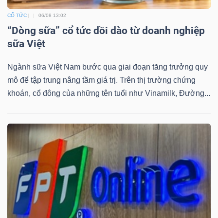
YẾU
CỔ TỨC
06/08 13:02
“Dòng sữa” cổ tức dồi dào từ doanh nghiệp
sữa Việt
TIÊU
Ngành sữa Việt Nam bước qua giai đoạn tăng trưởng quy
DÙNG
mô để tập trung nâng tầm giá trị. Trên thị trường chứng
THIẾT
khoán, cổ đông của những tên tuổi như Vinamilk, Đường...
YẾU
CHĂM
SÓC
SỨC
KHỎE