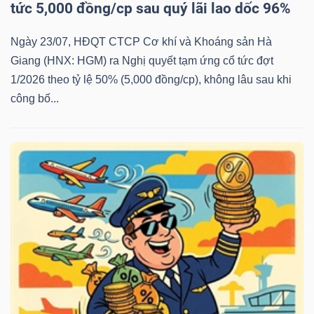
tức 5,000 đồng/cp sau quý lãi lao dốc 96%
Ngày 23/07, HĐQT CTCP Cơ khí và Khoáng sản Hà
Giang (HNX: HGM) ra Nghị quyết tạm ứng cổ tức đợt
Dữ
1/2026 theo tỷ lệ 50% (5,000 đồng/cp), không lâu sau khi
liệu
công bố...
tài
chính