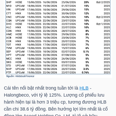
HÀNG
HÓA
KINH
TẾ
THẾ
GIỚI
Cái tên nổi bật nhất trong tuần tới là
HLB
-
Halongbeco, với tỷ lệ 125%. Lượng cổ phiếu lưu
ĐÔNG
hành hiện tại là hơn 3 triệu cp, tương đương
HLB
DƯƠNG
cần chi 38.6 tỷ đồng. Bên hưởng lợi lớn nhất là cổ
đông lớn Aseed Holding Co. Ltd, tỷ lệ sở hữu