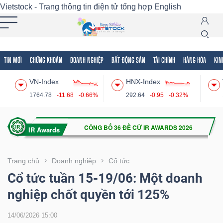
Vietstock - Trang thông tin điện tử tổng hợp
English
TIN MỚI
CHỨNG KHOÁN
DOANH NGHIỆP
BẤT ĐỘNG SẢN
TÀI CHÍNH
HÀNG HÓA
KIN
Tất cả
Tính năng
Ngành
Mã chứng khoán
Lãnh
VN-Index
HNX-Index
Tính
1764.78
-11.68
-0.66%
292.64
-0.95
-0.32%
năng
(-)
VIETSTOCK
Trang chủ
Doanh nghiệp
Cổ tức
Cổ tức tuần 15-19/06: Một doanh
nghiệp chốt quyền tới 125%
CHỨNG
KHOÁN
14/06/2026 15:00