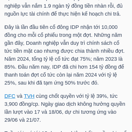
nghiệp vẫn nắm 1.9 ngàn tỷ đồng tiền nhàn rỗi, đủ
nguồn lực tài chính để thực hiện kế hoạch chi trả.
NGÀNH
Đây là lần đầu tiên cổ đông
IDP
nhận tới 10,000
đồng cho mỗi cổ phiếu trong một đợt. Những năm
gần đây, Doanh nghiệp vẫn duy trì chính sách cổ
DOANH
tức tiền mặt cao nhưng được chia thành nhiều đợt.
NGHIỆP
Năm 2024, tổng tỷ lệ cổ tức đạt 75%; năm 2023 là
85%. Đầu năm nay,
IDP
đã chi hơn 154 tỷ đồng để
thanh toán đợt cổ tức còn lại năm 2024 với tỷ lệ
25%, sau khi đã tạm ứng 50% trước đó.
CỔ
PHIẾU
DFC
và
TVH
cùng chốt quyền với tỷ lệ 39%, tức
3,900 đồng/cp. Ngày giao dịch không hưởng quyền
lần lượt vào 17 và 18/06, dự chi tương ứng vào
29/06 và 21/07.
PHÁI
SINH