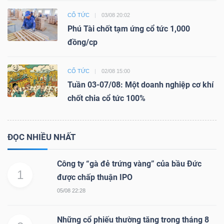
CỔ TỨC
03/08 20:02
Phú Tài chốt tạm ứng cổ tức 1,000
đồng/cp
CỔ TỨC
02/08 15:00
Tuần 03-07/08: Một doanh nghiệp cơ khí
chốt chia cổ tức 100%
ĐỌC NHIỀU NHẤT
Công ty “gà đẻ trứng vàng” của bầu Đức
1
được chấp thuận IPO
05/08 22:28
Những cổ phiếu thường tăng trong tháng 8