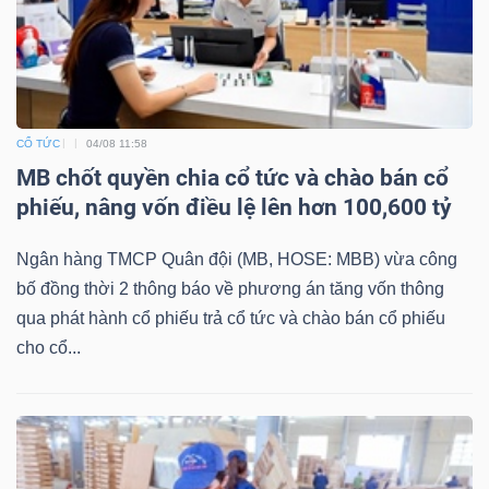
DỊCH
VỤ
TRUYỀN
THÔNG
CỔ TỨC
04/08 11:58
MB chốt quyền chia cổ tức và chào bán cổ
phiếu, nâng vốn điều lệ lên hơn 100,600 tỷ
TIỆN
Ngân hàng TMCP Quân đội (MB, HOSE: MBB) vừa công
ÍCH
bố đồng thời 2 thông báo về phương án tăng vốn thông
qua phát hành cổ phiếu trả cổ tức và chào bán cổ phiếu
cho cổ...
BẤT
ĐỘNG
SẢN