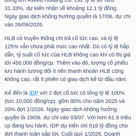
31.33%, dự kiến nhận về khoảng 12.1 tỷ đồng.
TÀI
Ngày giao dịch không hưởng quyền là 17/06, dự chi
CHÍNH
vào 26/06/2026.
CÁ
HLB
có truyền thống chi trả cổ tức cao, và tỷ lệ
NHÂN
125% vẫn chưa phải mức cao nhất. Dù có tỷ lệ hấp
dẫn, tỷ suất cổ tức của
HLB
không cao khi có thị giá
tới 450,000 đồng/cp. Thêm vào đó, lượng cổ phiếu
PHÂN
lưu hành tương đối ít nên thanh khoản
HLB
cũng
TÍCH
không cao, rất ít phiên có giao dịch kể từ đầu năm.
VIETSTOCKFINANCE
Kế đến là
IDP
với 2 đợt cổ tức có tổng tỷ lệ 100%
(tức 10,000 đồng/cp), gồm 80% cho năm 2025 và
20% đợt 1/2026. Ngày giao dịch không hưởng
quyền là 19/06, dự chi vào 03/07. Với hơn 61.8 triệu
VĨ
cp đang lưu hành,
IDP
dự kiến chi 618 tỷ đồng cho
MÔ
đợt thanh toán sắp tới. Cuối quý 1/2026, Doanh