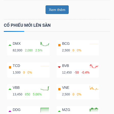
Xem thêm
CỔ PHIẾU MỚI LÊN SÀN
DMX
BCG
82,000
2,000
2.5%
2,500
0
0%
TCD
BVB
1,500
0
0%
12,450
-50
-0.4%
VBB
VNE
13,450
650
5.08%
2,500
0
0%
DDG
MZG