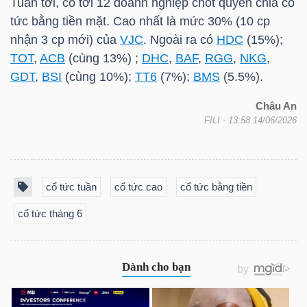
Tuần tới, có tới 12 doanh nghiệp chốt quyền chia cổ
tức bằng tiền mặt. Cao nhất là mức 30% (10 cp
nhận 3 cp mới) của
VJC
. Ngoài ra có
HDC
(15%);
TRÁI
TOT
,
ACB
(cùng 13%) ;
DHC
,
BAF
,
RGG
,
NKG
,
PHIẾU
GDT
,
BSI
(cùng 10%);
TT6
(7%);
BMS
(5.5%).
Châu An
FILI
- 13:58 14/06/2026
CÔNG
CỤ
ĐẦU
cổ tức tuần
cổ tức cao
cổ tức bằng tiền
TƯ
cổ tức tháng 6
TRUY
XUẤT
DỮ