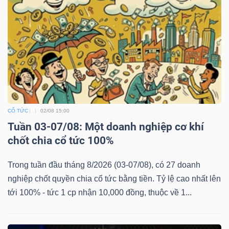
Bài
viết
của
tác
giả
(-)
CỔ TỨC
02/08 15:00
Báo
Tuần 03-07/08: Một doanh nghiệp cơ khí
cáo
chốt chia cổ tức 100%
phân
Trong tuần đầu tháng 8/2026 (03-07/08), có 27 doanh
tích
nghiệp chốt quyền chia cổ tức bằng tiền. Tỷ lệ cao nhất lên
(-)
tới 100% - tức 1 cp nhận 10,000 đồng, thuộc về 1...
Thuật