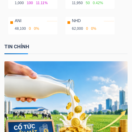
1,000
100
11.11%
11,950
50
0.42%
ANI
NHD
48,100
0
0%
62,000
0
0%
TIN CHÍNH