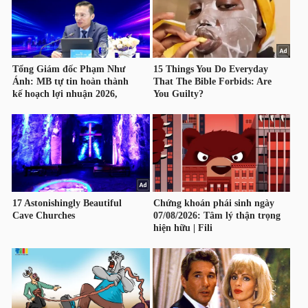
LIỆU
Ngành
(-)
VS-
SECTOR
NĂNG
LƯỢNG