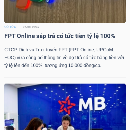
CỔ TỨC
05/08 19:47
TÀI
FPT Online sắp trả cổ tức tiền tỷ lệ 100%
CHÍNH
CTCP Dịch vụ Trực tuyến FPT (FPT Online, UPCoM:
FOC) vừa công bố thông tin về đợt trả cổ tức bằng tiền với
tỷ lệ lên đến 100%, tương ứng 10,000 đồng/cp.
CÔNG
NGHỆ
THÔNG
TIN