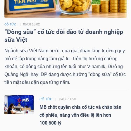
06/08 13:02
CỔ TỨC
“Dòng sữa” cổ tức dồi dào từ doanh nghiệp
sữa Việt
Ngành sữa Việt Nam bước qua giai đoạn tăng trưởng quy
mô để tập trung nâng tầm giá trị. Trên thị trường chứng
khoán, cổ đông của những tên tuổi như Vinamilk, Đường
Quảng Ngãi hay IDP đang được hưởng "dòng sữa" cổ tức
tiền mặt đều đặn qua từng năm.
CỔ TỨC
04/08 11:58
MB chốt quyền chia cổ tức và chào bán
cổ phiếu, nâng vốn điều lệ lên hơn
100,600 tỷ