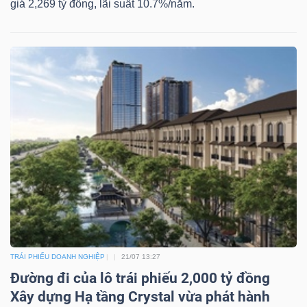
giá 2,269 tỷ đồng, lãi suất 10.7%/năm.
Bài
viết
của
tác
giả
(-)
Báo
cáo
phân
tích
(-)
TRÁI PHIẾU DOANH NGHIỆP
21/07 13:27
Đường đi của lô trái phiếu 2,000 tỷ đồng
Thuật
Xây dựng Hạ tầng Crystal vừa phát hành