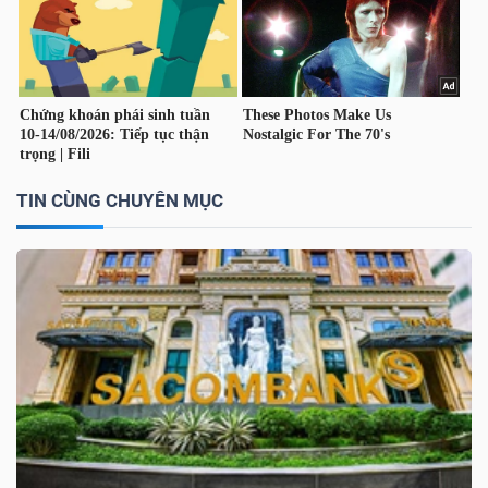
LIỆU
Ngành
(-)
VS-
SECTOR
TIN CÙNG CHUYÊN MỤC
NĂNG
LƯỢNG