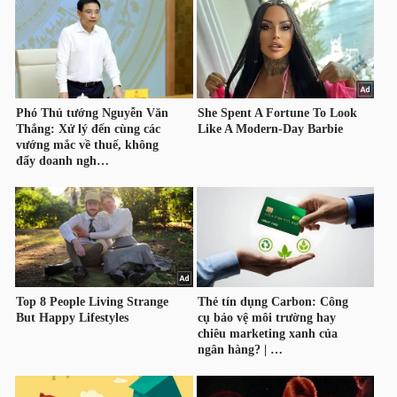
TRÁI
PHIẾU
CÔNG
CỤ
ĐẦU
TƯ
TRUY
XUẤT
DỮ