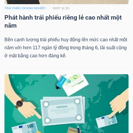
TRÁI PHIẾU DOANH NGHIỆP
20/07 11:20
Phát hành trái phiếu riêng lẻ cao nhất một
năm
Công
Bên cạnh lượng trái phiếu huy động lên mức cao nhất một
cụ
năm với hơn 117 ngàn tỷ đồng trong tháng 6, lãi suất cũng
đầu
ở mặt bằng cao hơn đáng kể.
tư
Truyền
thông
tài
chính