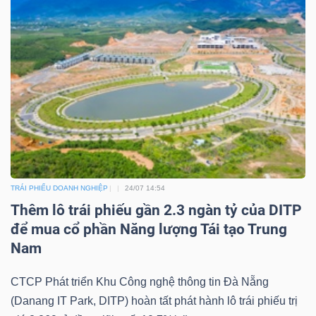
Mã
chứng
khoán
(-)
Tất cả
Cổ phiếu
Chỉ số
Chứng chỉ quỹ
Chứng 
Lãnh
đạo
(-)
TRÁI PHIẾU DOANH NGHIỆP
24/07 14:54
Thêm lô trái phiếu gần 2.3 ngàn tỷ của DITP
Tất cả
Người nội bộ
Người liên quan
Cổ đông lớn
để mua cổ phần Năng lượng Tái tạo Trung
Nam
Tin
tức
CTCP Phát triển Khu Công nghệ thông tin Đà Nẵng
(-)
(Danang IT Park, DITP) hoàn tất phát hành lô trái phiếu trị