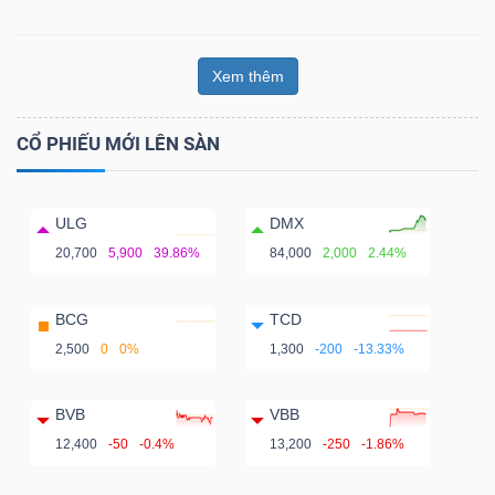
Xem thêm
CỔ PHIẾU MỚI LÊN SÀN
ULG
DMX
20,700
5,900
39.86%
84,000
2,000
2.44%
BCG
TCD
2,500
0
0%
1,300
-200
-13.33%
BVB
VBB
12,400
-50
-0.4%
13,200
-250
-1.86%