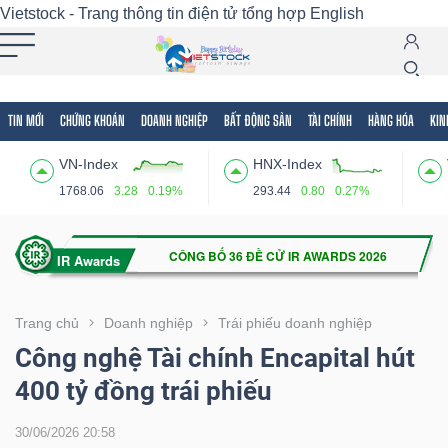
Vietstock - Trang thông tin điện tử tổng hợp
English
TIN MỚI
CHỨNG KHOÁN
DOANH NGHIỆP
BẤT ĐỘNG SẢN
TÀI CHÍNH
HÀNG HÓA
KIN
Tất cả
Tính năng
Ngành
Mã chứng khoán
Lãnh
VN-Index
HNX-Index
Tính
1768.06
3.28
0.19%
293.44
0.80
0.27%
năng
(-)
VIETSTOCK
Trang chủ
Doanh nghiệp
Trái phiếu doanh nghiệp
Công nghệ Tài chính Encapital hút
400 tỷ đồng trái phiếu
CHỨNG
KHOÁN
30/06/2026 20:58