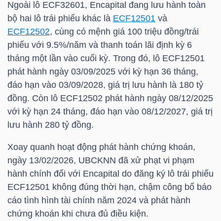
Ngoài lô ECF32601, Encapital đang lưu hành toàn
bộ hai lô trái phiếu khác là
ECF12501
và
TÀI
ECF12502
, cùng có mệnh giá 100 triệu đồng/trái
CHÍNH
phiếu với 9.5%/năm và thanh toán lãi định kỳ 6
CÁ
tháng một lần vào cuối kỳ. Trong đó, lô
ECF12501
NHÂN
phát hành ngày 03/09/2025 với kỳ hạn 36 tháng,
đáo hạn vào 03/09/2028, giá trị lưu hành là 180 tỷ
đồng. Còn lô
ECF12502
phát hành ngày 08/12/2025
PHÂN
với kỳ hạn 24 tháng, đáo hạn vào 08/12/2027, giá trị
lưu hành 280 tỷ đồng.
TÍCH
VIETSTOCKFINANCE
Xoay quanh hoạt động phát hành chứng khoán,
ngày 13/02/2026, UBCKNN đã xử phạt vi phạm
hành chính đối với Encapital do đăng ký lô trái phiếu
ECF12501
không đúng thời hạn, chậm công bố báo
VĨ
cáo tình hình tài chính năm 2024 và phát hành
MÔ
chứng khoán khi chưa đủ điều kiện.