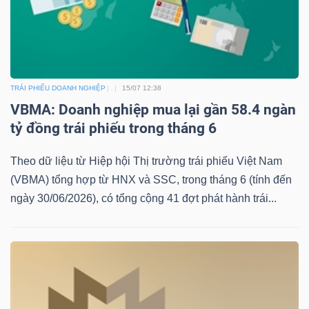
Dữ
liệu
TRÁI PHIẾU DOANH NGHIỆP
15/07 12:38
tài
VBMA: Doanh nghiệp mua lại gần 58.4 ngàn
chính
tỷ đồng trái phiếu trong tháng 6
Theo dữ liệu từ Hiệp hội Thị trường trái phiếu Việt Nam
(VBMA) tổng hợp từ HNX và SSC, trong tháng 6 (tính đến
ngày 30/06/2026), có tổng cộng 41 đợt phát hành trái...