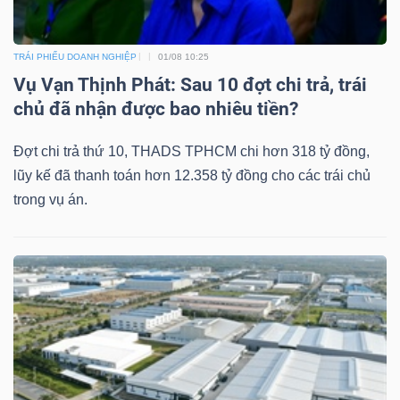
YẾU
TRÁI PHIẾU DOANH NGHIỆP
01/08 10:25
Vụ Vạn Thịnh Phát: Sau 10 đợt chi trả, trái
chủ đã nhận được bao nhiêu tiền?
TIÊU
DÙNG
Đợt chi trả thứ 10, THADS TPHCM chi hơn 318 tỷ đồng,
THIẾT
lũy kế đã thanh toán hơn 12.358 tỷ đồng cho các trái chủ
YẾU
trong vụ án.
CHĂM
SÓC
SỨC
KHỎE