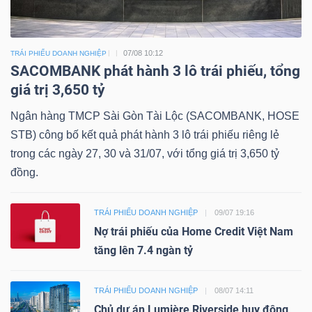
07/08 10:12
TRÁI PHIẾU DOANH NGHIỆP
SACOMBANK phát hành 3 lô trái phiếu, tổng
giá trị 3,650 tỷ
Ngân hàng TMCP Sài Gòn Tài Lộc (SACOMBANK, HOSE
STB) công bố kết quả phát hành 3 lô trái phiếu riêng lẻ
trong các ngày 27, 30 và 31/07, với tổng giá trị 3,650 tỷ
đồng.
TRÁI PHIẾU DOANH NGHIỆP
09/07 19:16
Nợ trái phiếu của Home Credit Việt Nam
tăng lên 7.4 ngàn tỷ
TRÁI PHIẾU DOANH NGHIỆP
08/07 14:11
Chủ dự án Lumière Riverside huy động