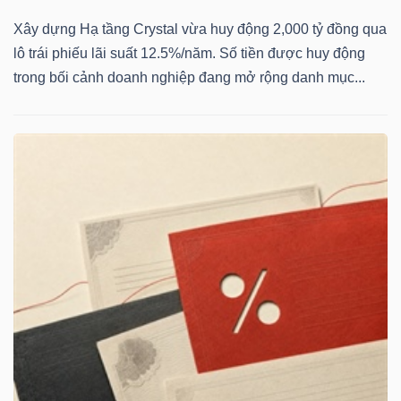
ngữ
(-)
Xây dựng Hạ tầng Crystal vừa huy động 2,000 tỷ đồng qua
lô trái phiếu lãi suất 12.5%/năm. Số tiền được huy động
trong bối cảnh doanh nghiệp đang mở rộng danh mục...
Dịch
vụ
(-)
Đào
tạo
Sách
tài
chính