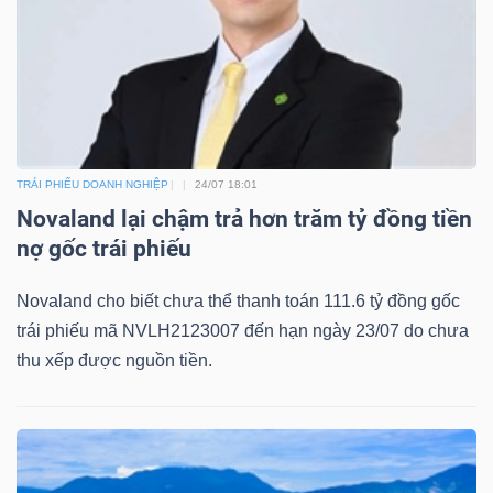
DỊCH
VỤ
TRUYỀN
THÔNG
TRÁI PHIẾU DOANH NGHIỆP
24/07 18:01
Novaland lại chậm trả hơn trăm tỷ đồng tiền
TIỆN
nợ gốc trái phiếu
ÍCH
Novaland cho biết chưa thể thanh toán 111.6 tỷ đồng gốc
trái phiếu mã NVLH2123007 đến hạn ngày 23/07 do chưa
thu xếp được nguồn tiền.
BẤT
ĐỘNG
SẢN