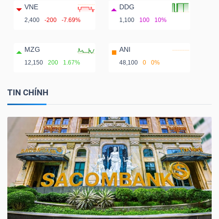
VNE
DDG
2,400
-200
-7.69%
1,100
100
10%
MZG
ANI
12,150
200
1.67%
48,100
0
0%
TIN CHÍNH