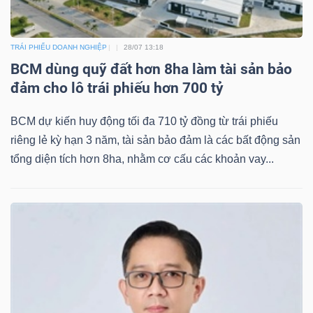
TRÁI PHIẾU DOANH NGHIỆP
28/07 13:18
BCM dùng quỹ đất hơn 8ha làm tài sản bảo
TÀI
đảm cho lô trái phiếu hơn 700 tỷ
CHÍNH
BCM dự kiến huy động tối đa 710 tỷ đồng từ trái phiếu
riêng lẻ kỳ hạn 3 năm, tài sản bảo đảm là các bất động sản
tổng diện tích hơn 8ha, nhằm cơ cấu các khoản vay...
CÔNG
NGHỆ
THÔNG
TIN