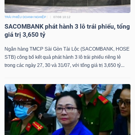
NGUYÊN
VẬT
TRÁI PHIẾU DOANH NGHIỆP
07/08 10:12
LIỆU
SACOMBANK phát hành 3 lô trái phiếu, tổng
giá trị 3,650 tỷ
Ngân hàng TMCP Sài Gòn Tài Lộc (SACOMBANK, HOSE
STB) công bố kết quả phát hành 3 lô trái phiếu riêng lẻ
CÔNG
trong các ngày 27, 30 và 31/07, với tổng giá trị 3,650 tỷ...
NGHIỆP
TIÊU
DÙNG
KHÔNG
THIẾT