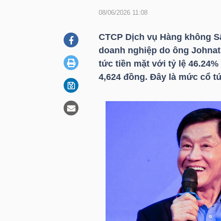
08/06/2026 11:08
DOANH
CTCP Dịch vụ Hàng không S
NGHIỆP
doanh nghiệp do ông Johnat
tức tiền mặt với tỷ lệ 46.2
4,624 đồng. Đây là mức cổ t
BẤT
ĐỘNG
SẢN
TÀI
CHÍNH