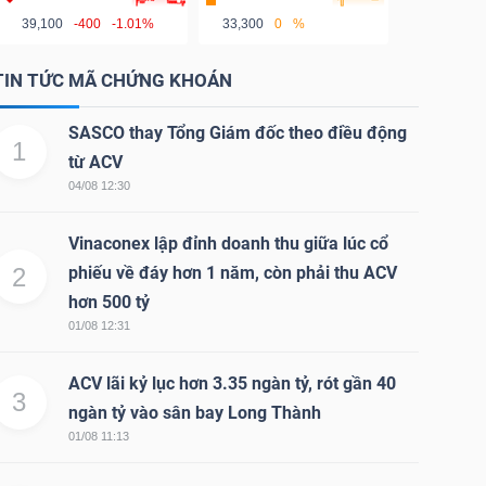
39,100
-400
-1.01%
33,300
0
%
TIN TỨC MÃ CHỨNG KHOÁN
SASCO thay Tổng Giám đốc theo điều động
1
từ ACV
04/08 12:30
Vinaconex lập đỉnh doanh thu giữa lúc cổ
2
phiếu về đáy hơn 1 năm, còn phải thu ACV
hơn 500 tỷ
01/08 12:31
ACV lãi kỷ lục hơn 3.35 ngàn tỷ, rót gần 40
3
ngàn tỷ vào sân bay Long Thành
01/08 11:13