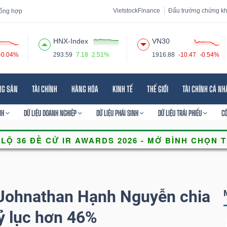
VietstockFinance
Đấu trường chứng k
 tổng hợp
HNX-Index
VN30
-0.04%
293.59
7.18
2.51%
1916.88
-10.47
-0.54%
 đạo
Tin tức
Báo cáo phân tích
Thuật ngữ
Dịch vụ
NG SẢN
TÀI CHÍNH
HÀNG HÓA
KINH TẾ
THẾ GIỚI
TÀI CHÍNH CÁ N
NH
DỮ LIỆU DOANH NGHIỆP
DỮ LIỆU PHÁI SINH
DỮ LIỆU TRÁI PHIẾU
C
 Johnathan Hạnh Nguyễn chia
kỷ lục hơn 46%