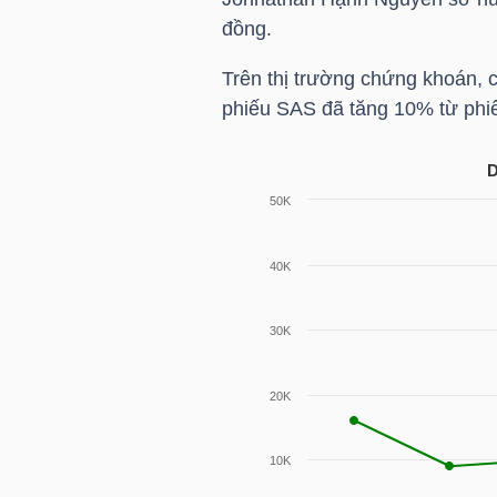
đồng.
TÀI
Trên thị trường chứng khoán, 
CHÍNH
phiếu
SAS
đã tăng 10% từ phi
CÁ
NHÂN
D
PHÂN
TÍCH
VIETSTOCKFINANCE
VĨ
MÔ