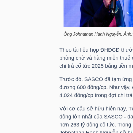
HÀNG
HÓA
Ông Johnathan Hạnh Nguyễn. Ản
KINH
TẾ
Theo tài liệu họp ĐHĐCĐ thườn
phòng chờ và hàng miễn thuế 
chi trả cổ tức 2025 bằng tiền 
THẾ
Trước đó, SASCO đã tạm ứng cổ
GIỚI
đương 600 đồng/cp. Như vậy, 
4,024 đồng/cp trong đợt chi trả 
Với cơ cấu sở hữu hiện nay, 
ĐÔNG
đông lớn nhất của SASCO - đa
DƯƠNG
hơn 263 tỷ đồng cổ tức. Trong 
Johnathan Hạnh Nguyễn sở hữ