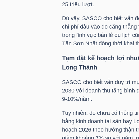
25 triệu lượt.
Dù vậy, SASCO cho biết vẫn đố
TRÁI
chi phí đầu vào do căng thẳng
PHIẾU
trong lĩnh vực bán lẻ du lịch c
Tân Sơn Nhất đồng thời khai t
Tạm đặt kế hoạch lợi nhu
CÔNG
Long Thành
CỤ
ĐẦU
SASCO cho biết vẫn duy trì mục
TƯ
2030 với doanh thu tăng bình 
9-10%/năm.
Tuy nhiên, do chưa có thông ti
TRUY
bằng kinh doanh tại sân bay L
XUẤT
hoạch 2026 theo hướng thận tr
DỮ
giảm khoảng 7% so với năm tr