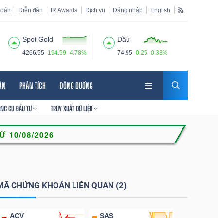
hoán
Diễn đàn
IR Awards
Dịch vụ
Đăng nhập
English
Spot Gold
Dầu
4266.55
194.59
4.78%
74.95
0.25
0.33%
HÂN
PHÂN TÍCH
ĐÔNG DƯƠNG
ÔNG CỤ ĐẦU TƯ
TRUY XUẤT DỮ LIỆU
MÃ CHỨNG KHOÁN LIÊN QUAN (2)
ACV
SAS