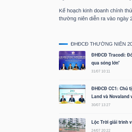
NGUYÊN
Kế hoạch kinh doanh chính th
VẬT
thường niên diễn ra vào ngày 
LIỆU
ĐHĐCĐ THƯỜNG NIÊN 20
ĐHĐCĐ Tracodi: Đối
CÔNG
qua sóng lớn"
NGHIỆP
31/07 10:11
ĐHĐCĐ CC1: Chủ tịc
Land và Novaland
TIÊU
30/07 13:27
DÙNG
KHÔNG
Lộc Trời giải trìn
THIẾT
24/07 20:22