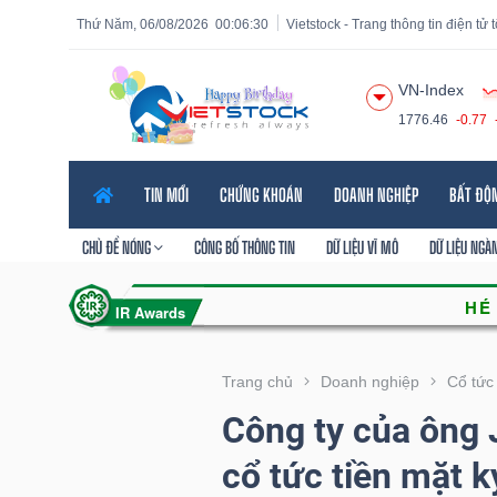
Thứ Năm, 06/08/2026
00:06:31
Vietstock - Trang thông tin điện tử
VN-Index
1776.46
-0.77
Tất cả
Tính năng
Ngành
Mã chứng khoán
Lãnh
TIN MỚI
CHỨNG KHOÁN
DOANH NGHIỆP
BẤT ĐỘ
Tính
năng
CHỦ ĐỀ NÓNG
CÔNG BỐ THÔNG TIN
DỮ LIỆU VĨ MÔ
DỮ LIỆU NGÀ
(-)
VIETSTOCK
Trang chủ
Doanh nghiệp
Cổ tức
Công ty của ông
CHỨNG
cổ tức tiền mặt 
KHOÁN