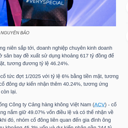
h: NGUYÊN BẢO
g niên sắp tới, doanh nghiệp chuyên kinh doanh
ở sân bay đề xuất sử dụng khoảng 617 tỷ đồng để
mặt, tương đương tỷ lệ 46.24%.
 tức đợt 1/2025 với tỷ lệ 6% bằng tiền mặt, tương
cổ đông dự kiến nhận thêm 40.24%, tương ứng
còn lại.
Tổng Công ty Cảng hàng không Việt Nam (
ACV
) - cổ
ng nắm giữ 49.07% vốn điều lệ và có thể nhận về
khi đó, nhóm cổ đông liên quan đến gia đình ông
u khoảng 45.3% vốn và dự kiến nhận gần 244 tỷ