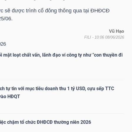
ức sẽ được trình cổ đông thông qua tại ĐHĐCĐ
25/06.
Vũ Hạo
FILI
- 10:06 08/06/2026
26
 mặt loạt chất vấn, lãnh đạo ví công ty như "con thuyền đi
h tự tin với mục tiêu doanh thu 1 tỷ USD, cựu sếp TTC
 vào HĐQT
h việc chậm tổ chức ĐHĐCĐ thường niên 2026