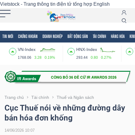
Vietstock - Trang thông tin điện tử tổng hợp
English
TIN MỚI
CHỨNG KHOÁN
DOANH NGHIỆP
BẤT ĐỘNG SẢN
TÀI CHÍNH
HÀNG HÓA
KIN
Tất cả
Tính năng
Ngành
Mã chứng khoán
Lãnh
VN-Index
HNX-Index
Tính
1768.06
3.28
0.19%
293.44
0.80
0.27%
năng
(-)
VIETSTOCK
Trang chủ
Tài chính
Thuế và Ngân sách
Cục Thuế nói về những đường dây
bán hóa đơn khống
CHỨNG
KHOÁN
14/06/2026 10:07