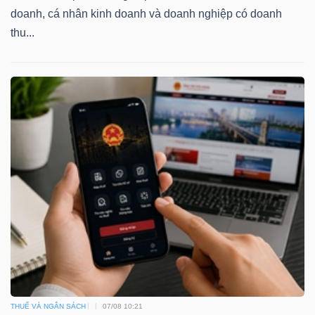
DỊCH
doanh, cá nhân kinh doanh và doanh nghiệp có doanh
VỤ
thu...
TRUYỀN
THÔNG
TIỆN
ÍCH
BẤT
ĐỘNG
SẢN
THUẾ VÀ NGÂN SÁCH
07/08 10:21