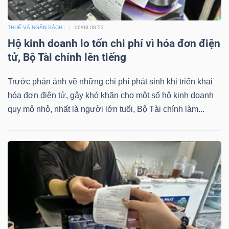
ngữ
(-)
THUẾ VÀ NGÂN SÁCH
06/08 08:53
Hộ kinh doanh lo tốn chi phí vì hóa đơn điện
Dịch
tử, Bộ Tài chính lên tiếng
vụ
(-)
Trước phản ánh về những chi phí phát sinh khi triển khai
hóa đơn điện tử, gây khó khăn cho một số hộ kinh doanh
quy mô nhỏ, nhất là người lớn tuổi, Bộ Tài chính làm...
Đào
tạo
Sách
tài
chính