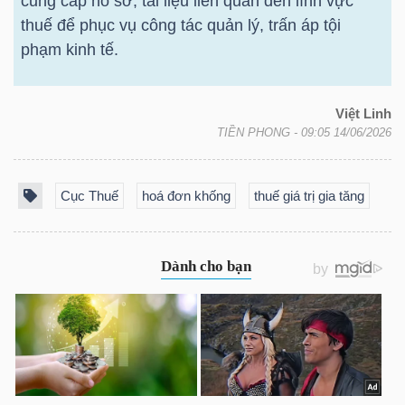
cung cấp hồ sơ, tài liệu liên quan đến lĩnh vực
NGUYÊN
thuế để phục vụ công tác quản lý, trấn áp tội
VẬT
phạm kinh tế.
LIỆU
Việt Linh
TIỀN PHONG
- 09:05 14/06/2026
CÔNG
Cục Thuế
hoá đơn khống
thuế giá trị gia tăng
NGHIỆP
TIÊU
DÙNG
KHÔNG
THIẾT