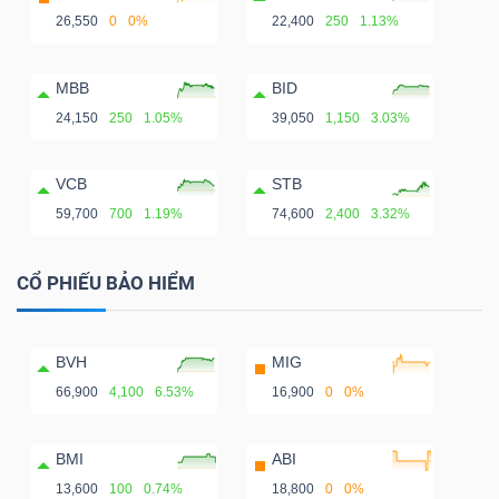
26,550
0
0%
22,400
250
1.13%
MBB
BID
24,150
250
1.05%
39,050
1,150
3.03%
VCB
STB
59,700
700
1.19%
74,600
2,400
3.32%
CỔ PHIẾU BẢO HIỂM
BVH
MIG
66,900
4,100
6.53%
16,900
0
0%
BMI
ABI
13,600
100
0.74%
18,800
0
0%