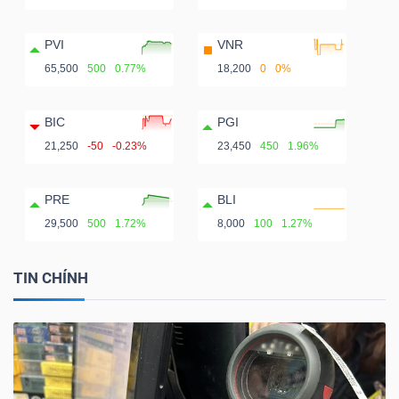
PVI
VNR
65,500
500
0.77%
18,200
0
0%
BIC
PGI
21,250
-50
-0.23%
23,450
450
1.96%
PRE
BLI
29,500
500
1.72%
8,000
100
1.27%
TIN CHÍNH