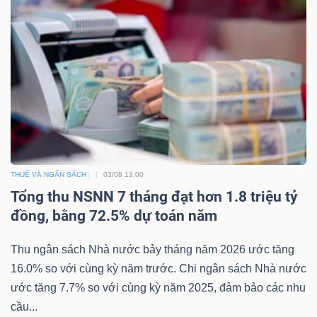
Dữ
liệu
tài
chính
THUẾ VÀ NGÂN SÁCH
03/08 13:00
Tổng thu NSNN 7 tháng đạt hơn 1.8 triệu tỷ
đồng, bằng 72.5% dự toán năm
Thu ngân sách Nhà nước bảy tháng năm 2026 ước tăng
16.0% so với cùng kỳ năm trước. Chi ngân sách Nhà nước
ước tăng 7.7% so với cùng kỳ năm 2025, đảm bảo các nhu
cầu...