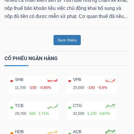
Nhiều cá nhân kiếm tiền từ YouTube nhưng chậm kê khai,
nộp thuế băn khoăn liệu việc chủ động khai bổ sung và
nộp đủ tiền có được miễn xử phạt. Cơ quan thuế đã nêu...
Xem thêm
CỔ PHIẾU NGÂN HÀNG
SHB
VPB
11,700
-100
-0.85%
25,000
-150
-0.6%
TCB
CTG
29,700
500
1.71%
32,500
1,150
3.67%
HDB
ACB