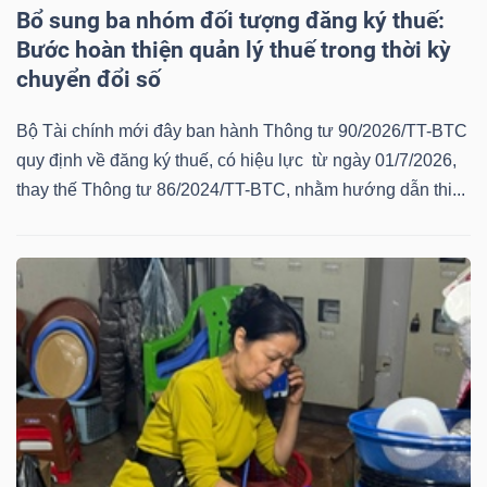
Bổ sung ba nhóm đối tượng đăng ký thuế:
Mã
Bước hoàn thiện quản lý thuế trong thời kỳ
chứng
chuyển đổi số
khoán
(-)
Bộ Tài chính mới đây ban hành Thông tư 90/2026/TT-BTC
quy định về đăng ký thuế, có hiệu lực từ ngày 01/7/2026,
Tất cả
Cổ phiếu
Chỉ số
Chứng chỉ quỹ
Chứng 
thay thế Thông tư 86/2024/TT-BTC, nhằm hướng dẫn thi...
Lãnh
đạo
(-)
Tất cả
Người nội bộ
Người liên quan
Cổ đông lớn
Tin
tức
(-)