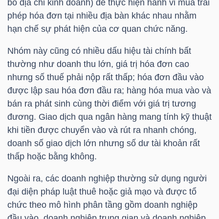
bỏ địa chỉ kinh doanh) để thực hiện hành vi mua trái
phép hóa đơn tại nhiều địa bàn khác nhau nhằm
hạn chế sự phát hiện của cơ quan chức năng.
NGÀNH
Nhóm này cũng có nhiều dấu hiệu tài chính bất
thường như doanh thu lớn, giá trị hóa đơn cao
nhưng số thuế phải nộp rất thấp; hóa đơn đầu vào
DOANH
được lập sau hóa đơn đầu ra; hàng hóa mua vào và
NGHIỆP
bán ra phát sinh cùng thời điểm với giá trị tương
đương. Giao dịch qua ngân hàng mang tính kỹ thuật
khi tiền được chuyển vào và rút ra nhanh chóng,
CỔ
doanh số giao dịch lớn nhưng số dư tài khoản rất
PHIẾU
thấp hoặc bằng không.
Ngoài ra, các doanh nghiệp thường sử dụng người
đại diện pháp luật thuê hoặc giả mạo và được tổ
PHÁI
chức theo mô hình phân tầng gồm doanh nghiệp
SINH
đầu vào, doanh nghiệp trung gian và doanh nghiệp