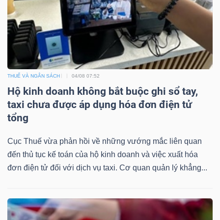
Công
cụ
THUẾ VÀ NGÂN SÁCH
04/08 07:52
đầu
Hộ kinh doanh không bắt buộc ghi sổ tay,
tư
taxi chưa được áp dụng hóa đơn điện tử
tổng
Cục Thuế vừa phản hồi về những vướng mắc liên quan
đến thủ tục kế toán của hộ kinh doanh và việc xuất hóa
Truyền
đơn điện tử đối với dịch vụ taxi. Cơ quan quản lý khẳng...
thông
tài
chính