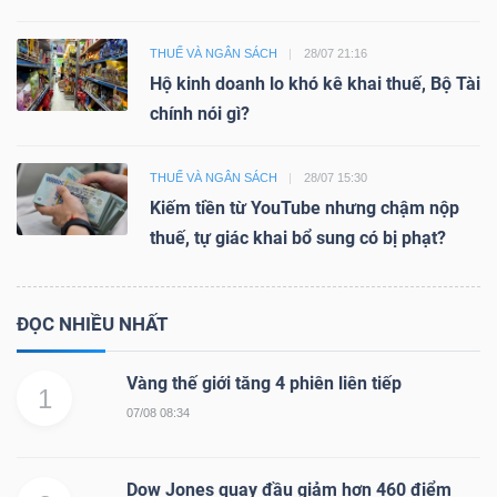
THUẾ VÀ NGÂN SÁCH
28/07 21:16
Hộ kinh doanh lo khó kê khai thuế, Bộ Tài
chính nói gì?
THUẾ VÀ NGÂN SÁCH
28/07 15:30
Kiếm tiền từ YouTube nhưng chậm nộp
thuế, tự giác khai bổ sung có bị phạt?
ĐỌC NHIỀU NHẤT
Vàng thế giới tăng 4 phiên liên tiếp
1
07/08 08:34
Dow Jones quay đầu giảm hơn 460 điểm