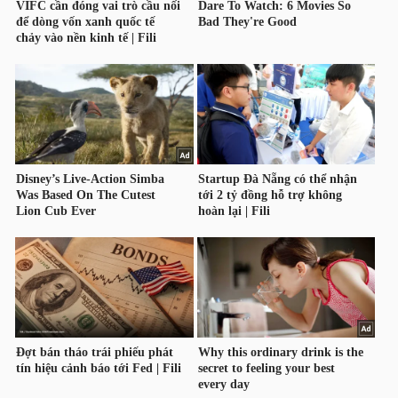
YẾU
TIÊU
DÙNG
THIẾT
YẾU
CHĂM
SÓC
SỨC
KHỎE