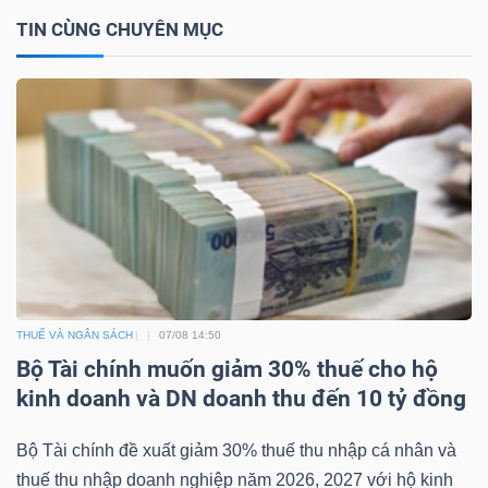
TIN CÙNG CHUYÊN MỤC
TÀI
CHÍNH
CÔNG
NGHỆ
THÔNG
THUẾ VÀ NGÂN SÁCH
07/08 14:50
TIN
Bộ Tài chính muốn giảm 30% thuế cho hộ
kinh doanh và DN doanh thu đến 10 tỷ đồng
Bộ Tài chính đề xuất giảm 30% thuế thu nhập cá nhân và
thuế thu nhập doanh nghiệp năm 2026, 2027 với hộ kinh