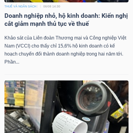
THUẾ VÀ NGÂN SÁCH
06/08 14:30
Bài
Doanh nghiệp nhỏ, hộ kinh doanh: Kiến nghị
viết
cắt giảm mạnh thủ tục về thuế
của
tác
Khảo sát của Liên đoàn Thương mại và Công nghiệp Việt
giả
Nam (VCCI) cho thấy chỉ 15,6% hộ kinh doanh có kế
(-)
hoạch chuyển đổi thành doanh nghiệp trong hai năm tới.
Phần...
Báo
cáo
phân
tích
(-)
Thuật