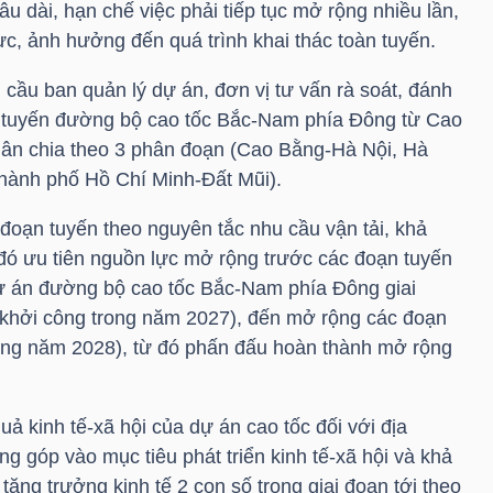
u dài, hạn chế việc phải tiếp tục mở rộng nhiều lần,
lực, ảnh hưởng đến quá trình khai thác toàn tuyến.
cầu ban quản lý dự án, đơn vị tư vấn rà soát, đánh
bộ tuyến đường bộ cao tốc Bắc-Nam phía Đông từ Cao
ân chia theo 3 phân đoạn (Cao Bằng-Hà Nội, Hà
hành phố Hồ Chí Minh-Đất Mũi).
đoạn tuyến theo nguyên tắc nhu cầu vận tải, khả
 đó ưu tiên nguồn lực mở rộng trước các đoạn tuyến
dự án đường bộ cao tốc Bắc-Nam phía Đông giai
khởi công trong năm 2027), đến mở rộng các đoạn
rong năm 2028), từ đó phấn đấu hoàn thành mở rộng
uả kinh tế-xã hội của dự án cao tốc đối với địa
g góp vào mục tiêu phát triển kinh tế-xã hội và khả
tăng trưởng kinh tế 2 con số trong giai đoạn tới theo