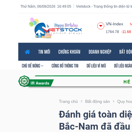
Thứ Năm, 06/08/2026
16:49:06
Vietstock - Trang thông tin điện tử
VN-Index
1764.78
-11.68
Tất cả
Tính năng
Ngành
Mã chứng khoán
Lãnh
TIN MỚI
CHỨNG KHOÁN
DOANH NGHIỆP
BẤT ĐỘ
Tính
năng
CHỦ ĐỀ NÓNG
CÔNG BỐ THÔNG TIN
DỮ LIỆU VĨ MÔ
DỮ LIỆU NGÀ
(-)
VIETSTOCK
Trang chủ
Bất động sản
Quy hoạ
Đánh giá toàn diệ
CHỨNG
Bắc-Nam đã đầu 
KHOÁN