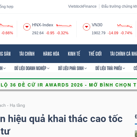
VietstockFinance
Đấu trường chứng k
 tổng hợp
HNX-Index
VN30
-0.66%
292.64
-0.95
-0.32%
1902.79
-14.09
-0.74%
 đạo
Tin tức
Báo cáo phân tích
Thuật ngữ
Dịch vụ
NG SẢN
TÀI CHÍNH
HÀNG HÓA
KINH TẾ
THẾ GIỚI
TÀI CHÍNH CÁ N
NH
DỮ LIỆU DOANH NGHIỆP
DỮ LIỆU PHÁI SINH
DỮ LIỆU TRÁI PHIẾU
C
ch - Hạ tầng
n hiệu quả khai thác cao tốc
tư