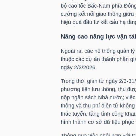
bộ cao tốc Bắc-Nam phía Đông 
cường kết nối giao thông giữa
TÀI
hiệu quả đầu tư kết cấu hạ tầ
CHÍNH
CÁ
Nâng cao năng lực vận tải
NHÂN
Ngoài ra, các hệ thống quản lý
thuộc các dự án thành phần g
ngày 2/3/2026.
PHÂN
TÍCH
Trong thời gian từ ngày 2/3-31
VIETSTOCKFINANCE
phương tiện lưu thông, thu đư
nộp ngân sách Nhà nước; việc 
thông và thu phí điện tử khôn
thác tuyến, tăng tính công kha
VĨ
hình thành cơ sở dữ liệu phục 
MÔ
Thông qua việc phối hợp với C