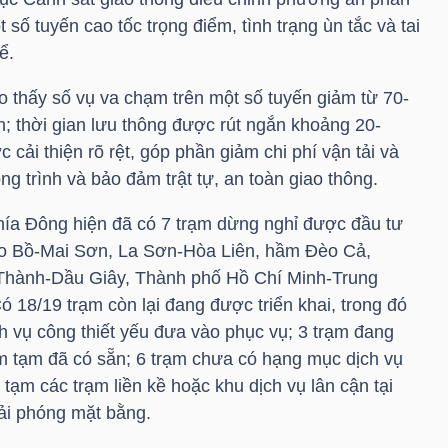
t số tuyến cao tốc trọng điểm, tình trạng ùn tắc và tai
ể.
o thấy số vụ va chạm trên một số tuyến giảm từ 70-
h; thời gian lưu thông được rút ngắn khoảng 20-
cải thiện rõ rệt, góp phần giảm chi phí vận tải và
ng trình và bảo đảm trật tự, an toàn giao thông.
hía Đông hiện đã có 7 trạm dừng nghỉ được đầu tư
ao Bồ-Mai Sơn, La Sơn-Hòa Liên, hầm Đèo Cả,
Thành-Dầu Giây, Thành phố Hồ Chí Minh-Trung
18/19 trạm còn lại đang được triển khai, trong đó
ch vụ công thiết yếu đưa vào phục vụ; 3 trạm đang
ạm tạm đã có sẵn; 6 trạm chưa có hạng mục dịch vụ
ạm các trạm liền kề hoặc khu dịch vụ lân cận tại
iải phóng mặt bằng.