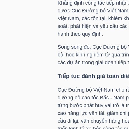
Khẳng định công tác tiếp nhận,
được Cục Đường bộ Việt Nam tr
Việt Nam, các tồn tại, khiếm kh
TRÁI
soát, phát hiện và yêu cầu các
PHIẾU
hành theo quy định.
Song song đó, Cục Đường bộ 
bài học kinh nghiệm từ quá trì
CÔNG
các dự án trong giai đoạn tiếp 
CỤ
ĐẦU
Tiếp tục đánh giá toàn di
TƯ
Cục Đường bộ Việt Nam cho rằ
đường bộ cao tốc Bắc - Nam p
từng bước phát huy vai trò là 
TRUY
cao năng lực vận tải, giảm chi 
XUẤT
cầu đi lại, vận chuyển hàng h
DỮ
triển kinh tế-xã hội; công tác 