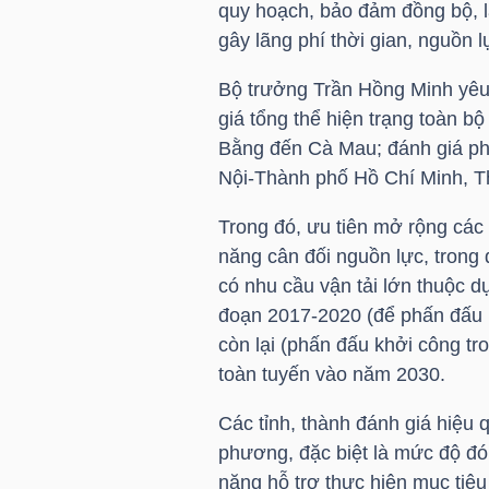
quy hoạch, bảo đảm đồng bộ, lâ
NGUYÊN
gây lãng phí thời gian, nguồn 
VẬT
LIỆU
Bộ trưởng Trần Hồng Minh yêu 
giá tổng thể hiện trạng toàn 
Bằng đến Cà Mau; đánh giá ph
Nội-Thành phố Hồ Chí Minh, T
CÔNG
Trong đó, ưu tiên mở rộng các 
NGHIỆP
năng cân đối nguồn lực, trong
có nhu cầu vận tải lớn thuộc 
đoạn 2017-2020 (để phấn đấu 
còn lại (phấn đấu khởi công t
toàn tuyến vào năm 2030.
TIÊU
DÙNG
Các tỉnh, thành đánh giá hiệu q
KHÔNG
phương, đặc biệt là mức độ đón
THIẾT
năng hỗ trợ thực hiện mục tiêu 