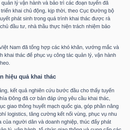
 quản lý vận hành và bảo trì các đoạn tuyến đã
iển khai chủ động, kịp thời, theo Cục Đường bộ
uyết phát sinh trong quá trình khai thác được rà
 chủ đầu tư, nhà thầu thực hiện trách nhiệm bảo
Việt Nam đã tổng hợp các khó khăn, vướng mắc và
nh khai thác để phục vụ công tác quản lý, vận hành
theo.
ện hiệu quả khai thác
ng, kết quả nghiên cứu bước đầu cho thấy tuyến
hía Đông đã cơ bản đáp ứng yêu cầu khai thác,
trục giao thông huyết mạch quốc gia, góp phần nâng
phí logistics, tăng cường kết nối vùng, phục vụ nhu
óa của người dân và doanh nghiệp, thúc đẩy phát
quản lý, vận hành, tổ chức giao thông và cung cấp các