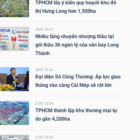
TPHCM lấy ý kiến quy hoạch khu đô
thị Hưng Long hơn 1,500ha
29/07 16:07
Nhiều tầng chuyển nhượng thầu tại
gói thầu 36 ngàn tỷ của sân bay Long
Thành
26/07 15:11
Đại diện Sở Công Thương: Áp lực giao
thông vào cảng Cái Mép sẽ rất lớn
27/07 23:04
TPHCM thành lập khu thương mại tự
do gần 4,200ha
27/07 14:15