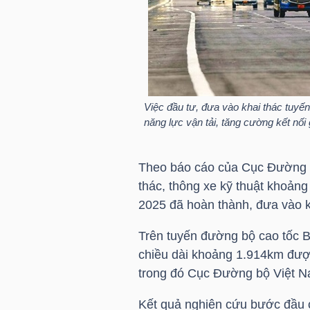
HÀNG
HÓA
KINH
Việc đầu tư, đưa vào khai thác tuy
TẾ
năng lực vận tải, tăng cường kết nối
Theo báo cáo của Cục Đường b
THẾ
thác, thông xe kỹ thuật khoảng
GIỚI
2025 đã hoàn thành, đưa vào 
Trên tuyến đường bộ cao tốc 
chiều dài khoảng 1.914km được
ĐÔNG
trong đó Cục Đường bộ Việt Na
DƯƠNG
Kết quả nghiên cứu bước đầu c