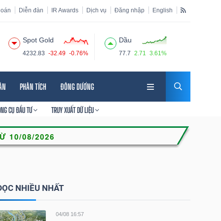
hoán
Diễn đàn
IR Awards
Dịch vụ
Đăng nhập
English
Spot Gold
Dầu
4232.83
-32.49
-0.76%
77.7
2.71
3.61%
HÂN
PHÂN TÍCH
ĐÔNG DƯƠNG
ÔNG CỤ ĐẦU TƯ
TRUY XUẤT DỮ LIỆU
ĐỌC NHIỀU NHẤT
04/08 16:57