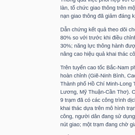
làn, tổ chức giao thông trên mộ
nạn giao thông đã giảm đáng k
NGÀNH
Dẫn chứng kết quả theo dõi ch
80% so với trước khi điều chỉn
30%; năng lực thông hành được 
DOANH
nâng cao hiệu quả khai thác cô
NGHIỆP
Trên tuyến cao tốc Bắc-Nam p
hoàn chỉnh (Giẽ-Ninh Bình, C
Thành phố Hồ Chí Minh-Long 
CỔ
Lương, Mỹ Thuận-Cần Thơ). Có 
PHIẾU
9 trạm đã có các công trình dị
khai thác dựa trên mô hình tr
công, người dân đang sử dụng t
PHÁI
nút giao; một trạm đang chờ g
SINH