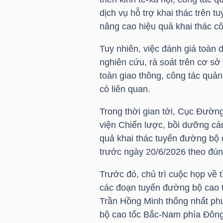
LIỆU
dịch vụ hỗ trợ khai thác trên
nâng cao hiệu quả khai thác cô
Ngành
Tuy nhiên, việc đánh giá toàn 
(-)
nghiên cứu, rà soát trên cơ sở
VS-
toàn giao thông, công tác quản
SECTOR
có liên quan.
Trong thời gian tới, Cục Đường
viện Chiến lược, bồi dưỡng cá
quả khai thác tuyến đường bộ
trước ngày 20/6/2026 theo đún
NĂNG
LƯỢNG
Trước đó, chủ trì cuộc họp về 
các đoạn tuyến đường bộ cao
Trần Hồng Minh thống nhất ph
bộ cao tốc Bắc-Nam phía Đông 