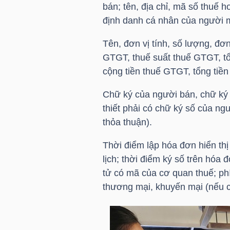
HÀNG
bán; tên, địa chỉ, mã số thuế 
định danh cá nhân của người 
HÓA
Tên, đơn vị tính, số lượng, đơ
GTGT, thuế suất thuế GTGT, tổ
KINH
cộng tiền thuế GTGT, tổng tiề
TẾ
Chữ ký của người bán, chữ ký 
thiết phải có chữ ký số của n
thỏa thuận).
THẾ
GIỚI
Thời điểm lập hóa đơn hiển th
lịch; thời điểm ký số trên hóa
tử có mã của cơ quan thuế; phí
thương mại, khuyến mại (nếu có
ĐÔNG
DƯƠNG