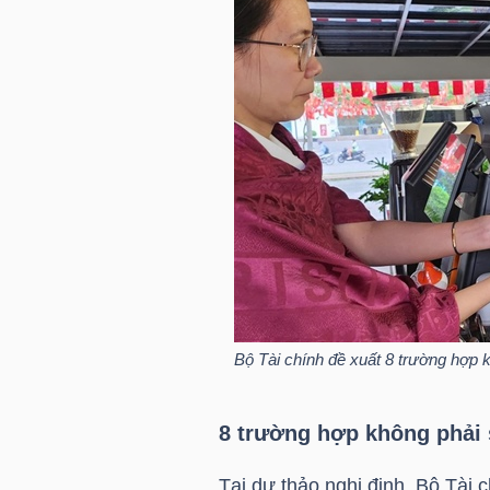
TÀI
CHÍNH
CÁ
NHÂN
PHÂN
TÍCH
VIETSTOCKFINANCE
Bộ Tài chính đề xuất 8 trường hợp 
8 trường hợp không phải 
VĨ
MÔ
Tại dự thảo nghị định, Bộ Tài