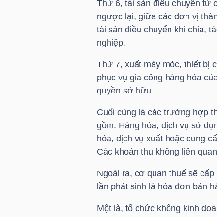
Thứ 6, tài sản điều chuyển từ 
ngược lại, giữa các đơn vị thà
tài sản điều chuyển khi chia, t
TRÁI
nghiệp.
PHIẾU
Thứ 7, xuất máy móc, thiết bị 
phục vụ gia công hàng hóa củ
quyền sở hữu.
CÔNG
CỤ
Cuối cùng là các trường hợp t
gồm: Hàng hóa, dịch vụ sử dụng
ĐẦU
hóa, dịch vụ xuất hoặc cung c
TƯ
Các khoản thu không liên quan
Ngoài ra, cơ quan thuế sẽ cấp
TRUY
lần phát sinh là hóa đơn bán 
XUẤT
Một là, tổ chức không kinh do
DỮ