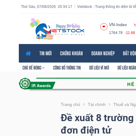
Thứ Sáu, 07/08/2026
20:34:18
Vietstock - Trang thông tin điện tử 
VN-Index
1764.78
-11.68
Tất cả
Tính năng
Ngành
Mã chứng khoán
Lãnh
TIN MỚI
CHỨNG KHOÁN
DOANH NGHIỆP
BẤT ĐỘ
Tính
năng
CHỦ ĐỀ NÓNG
CÔNG BỐ THÔNG TIN
DỮ LIỆU VĨ MÔ
DỮ LIỆU NGÀ
(-)
VIETSTOCK
Trang chủ
Tài chính
Thuế và Ng
Đề xuất 8 trường
CHỨNG
đơn điện tử
KHOÁN