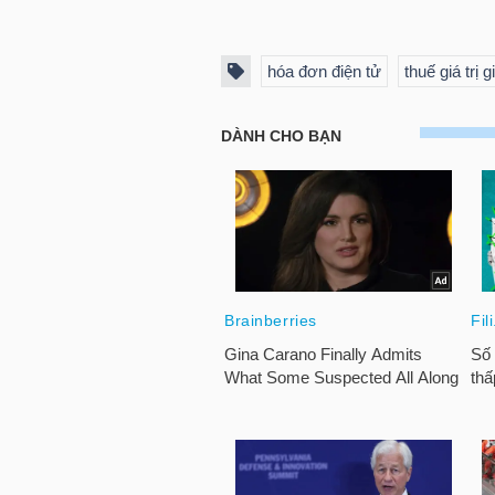
NGUYÊN
VẬT
hóa đơn điện tử
thuế giá trị g
LIỆU
CÔNG
NGHIỆP
TIÊU
DÙNG
KHÔNG
THIẾT