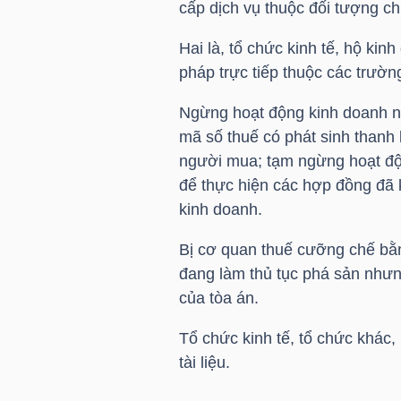
cấp dịch vụ thuộc đối tượng ch
LIỆU
Hai là, tổ chức kinh tế, hộ k
Ngành
pháp trực tiếp thuộc các trườn
(-)
Ngừng hoạt động kinh doanh n
VS-
mã số thuế có phát sinh thanh 
SECTOR
người mua; tạm ngừng hoạt độ
để thực hiện các hợp đồng đã
kinh doanh.
Bị cơ quan thuế cưỡng chế bằ
đang làm thủ tục phá sản nhưn
NĂNG
của tòa án.
LƯỢNG
Tổ chức kinh tế, tổ chức khác, 
tài liệu.