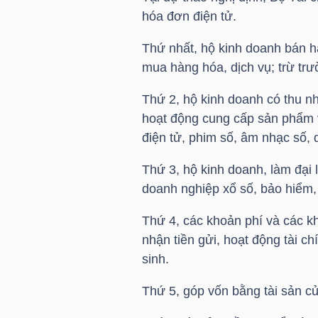
hóa đơn điện tử.
Thứ nhất, hộ kinh doanh bán h
NGÀNH
mua hàng hóa, dịch vụ; trừ tr
Thứ 2, hộ kinh doanh có thu n
hoạt động cung cấp sản phẩm và 
DOANH
điện tử, phim số, âm nhạc số,
NGHIỆP
Thứ 3, hộ kinh doanh, làm đại 
doanh nghiệp xổ số, bảo hiểm,
CỔ
Thứ 4, các khoản phí và các kh
PHIẾU
nhận tiền gửi, hoạt động tài c
sinh.
PHÁI
Thứ 5, góp vốn bằng tài sản c
SINH