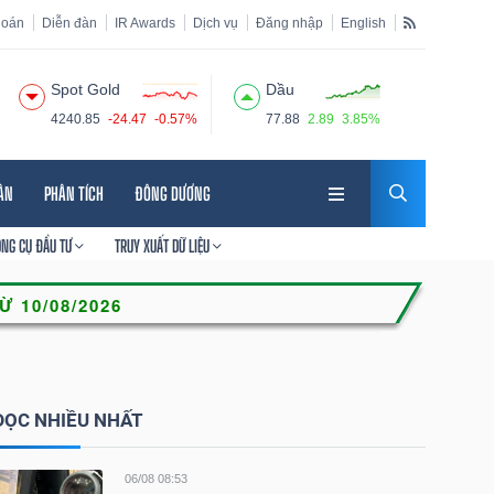
hoán
Diễn đàn
IR Awards
Dịch vụ
Đăng nhập
English
Spot Gold
Dầu
4240.85
-24.47
-0.57%
77.88
2.89
3.85%
HÂN
PHÂN TÍCH
ĐÔNG DƯƠNG
ÔNG CỤ ĐẦU TƯ
TRUY XUẤT DỮ LIỆU
ĐỌC NHIỀU NHẤT
06/08 08:53