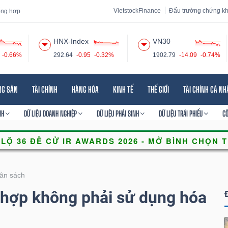
VietstockFinance
Đấu trường chứng k
tổng hợp
HNX-Index
VN30
-0.66%
292.64
-0.95
-0.32%
1902.79
-14.09
-0.74%
 đạo
Tin tức
Báo cáo phân tích
Thuật ngữ
Dịch vụ
NG SẢN
TÀI CHÍNH
HÀNG HÓA
KINH TẾ
THẾ GIỚI
TÀI CHÍNH CÁ N
NH
DỮ LIỆU DOANH NGHIỆP
DỮ LIỆU PHÁI SINH
DỮ LIỆU TRÁI PHIẾU
C
ân sách
 hợp không phải sử dụng hóa