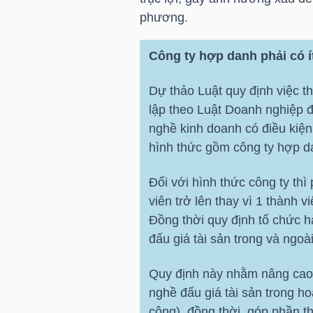
NGUYÊN
phương.
VẬT
LIỆU
Công ty hợp danh phải có í
Dự thảo Luật quy định việc t
lập theo Luật Doanh nghiệp 
nghề kinh doanh có điều kiệ
CÔNG
hình thức gồm công ty hợp d
NGHIỆP
Đối với hình thức công ty thì
viên trở lên thay vì 1 thành 
Đồng thời quy định tổ chức h
đấu giá tài sản trong và ngoà
TIÊU
DÙNG
Quy định này nhằm nâng cao 
KHÔNG
nghề đấu giá tài sản trong hoạ
THIẾT
công), đồng thời, góp phần t