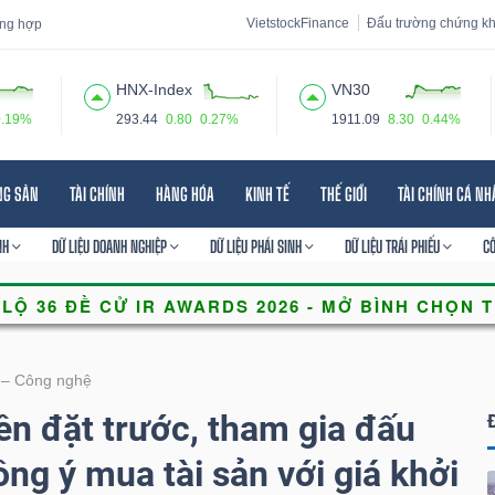
VietstockFinance
Đấu trường chứng k
tổng hợp
HNX-Index
VN30
0.19%
293.44
0.80
0.27%
1911.09
8.30
0.44%
 đạo
Tin tức
Báo cáo phân tích
Thuật ngữ
Dịch vụ
NG SẢN
TÀI CHÍNH
HÀNG HÓA
KINH TẾ
THẾ GIỚI
TÀI CHÍNH CÁ N
NH
DỮ LIỆU DOANH NGHIỆP
DỮ LIỆU PHÁI SINH
DỮ LIỆU TRÁI PHIẾU
C
 – Công nghệ
ền đặt trước, tham gia đấu
ồng ý mua tài sản với giá khởi