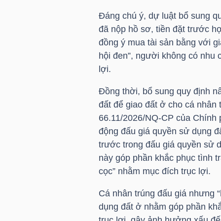
LIỆU
Đáng chú ý, dự luật bổ sung qu
đã nộp hồ sơ, tiền đặt trước h
Ngành
đồng ý mua tài sản bằng với gi
(-)
hội đen”, người không có nhu 
lợi.
VS-
SECTOR
Đồng thời, bổ sung quy định nâ
đất để giao đất ở cho cá nhân 
66.11/2026/NQ-CP của Chính p
động đấu giá quyền sử dụng đất
trước trong đấu giá quyền sử 
NĂNG
này góp phần khắc phục tình t
LƯỢNG
cọc” nhằm mục đích trục lợi.
Cá nhân trúng đấu giá nhưng “
dụng đất ở nhằm góp phần khắ
trục lợi, gây ảnh hưởng xấu đến