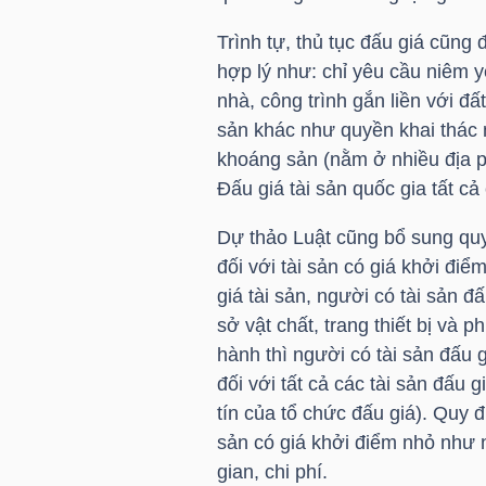
Trình tự, thủ tục đấu giá cũng 
hợp lý như: chỉ yêu cầu niêm y
TRÁI
nhà, công trình gắn liền với đấ
PHIẾU
sản khác như quyền khai thác 
khoáng sản (nằm ở nhiều địa p
Đấu giá tài sản quốc gia tất cả c
CÔNG
Dự thảo Luật cũng bổ sung quy
CỤ
đối với tài sản có giá khởi điể
ĐẦU
giá tài sản, người có tài sản đ
TƯ
sở vật chất, trang thiết bị và 
hành thì người có tài sản đấu 
đối với tất cả các tài sản đấu g
TRUY
tín của tổ chức đấu giá). Quy 
sản có giá khởi điểm nhỏ như n
XUẤT
gian, chi phí.
DỮ