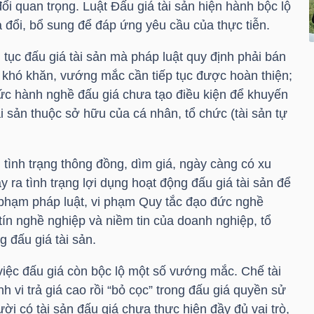
ổi quan trọng. Luật Đấu giá tài sản hiện hành bộc lộ
 đổi, bổ sung để đáp ứng yêu cầu của thực tiễn.
ủ tục đấu giá tài sản mà pháp luật quy định phải bán
 khó khăn, vướng mắc cần tiếp tục được hoàn thiện;
hức hành nghề đấu giá chưa tạo điều kiện để khuyến
tài sản thuộc sở hữu của cá nhân, tổ chức (tài sản tự
n tình trạng thông đồng, dìm giá, ngày càng có xu
y ra tình trạng lợi dụng hoạt động đấu giá tài sản để
vi phạm pháp luật, vi phạm Quy tắc đạo đức nghề
ín nghề nghiệp và niềm tin của doanh nghiệp, tổ
g đấu giá tài sản.
việc đấu giá còn bộc lộ một số vướng mắc. Chế tài
 vi trả giá cao rồi “bỏ cọc” trong đấu giá quyền sử
i có tài sản đấu giá chưa thực hiện đầy đủ vai trò,