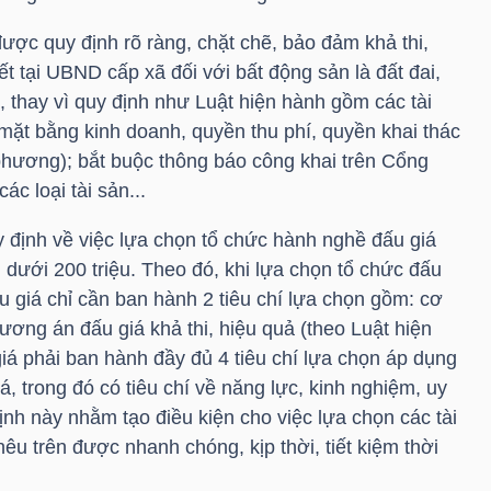
được quy định rõ ràng, chặt chẽ, bảo đảm khả thi,
ết tại UBND cấp xã đối với bất động sản là đất đai,
t, thay vì quy định như Luật hiện hành gồm các tài
mặt bằng kinh doanh, quyền thu phí, quyền khai thác
hương); bắt buộc thông báo công khai trên Cổng
ác loại tài sản...
 định về việc lựa chọn tổ chức hành nghề đấu giá
m dưới 200 triệu. Theo đó, khi lựa chọn tổ chức đấu
ấu giá chỉ cần ban hành 2 tiêu chí lựa chọn gồm: cơ
phương án đấu giá khả thi, hiệu quả (theo Luật hiện
giá phải ban hành đầy đủ 4 tiêu chí lựa chọn áp dụng
iá, trong đó có tiêu chí về năng lực, kinh nghiệm, uy
định này nhằm tạo điều kiện cho việc lựa chọn các tài
êu trên được nhanh chóng, kịp thời, tiết kiệm thời