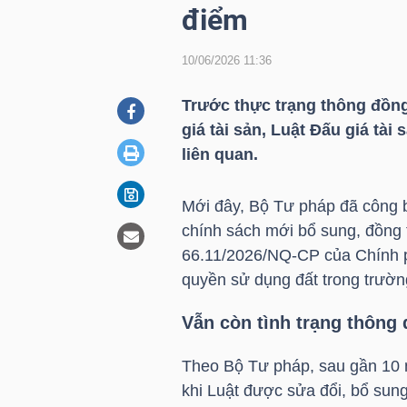
điểm
10/06/2026 11:36
DOANH
NGHIỆP
Trước thực trạng thông đồng
giá tài sản, Luật Đấu giá tài
liên quan.
BẤT
ĐỘNG
Mới đây, Bộ Tư pháp đã công b
SẢN
chính sách mới bổ sung, đồng t
66.11/2026/NQ-CP của Chính p
quyền sử dụng đất trong trường
TÀI
Vẫn còn tình trạng thông 
CHÍNH
Theo Bộ Tư pháp, sau gần 10 nă
khi Luật được sửa đổi, bổ sung 