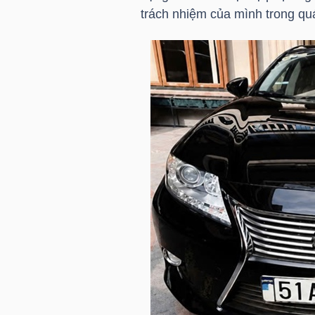
trách nhiệm của mình trong quá 
TÀI
CHÍNH
CÁ
NHÂN
PHÂN
TÍCH
VIETSTOCKFINANCE
VĨ
MÔ