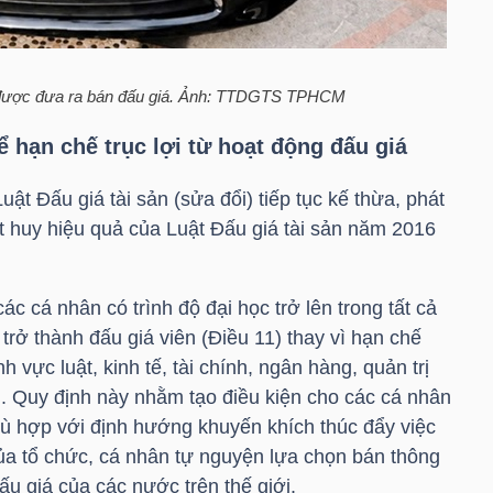
 được đưa ra bán đấu giá. Ảnh: TTDGTS TPHCM
 hạn chế trục lợi từ hoạt động đấu giá
ật Đấu giá tài sản (sửa đổi) tiếp tục kế thừa, phát
t huy hiệu quả của Luật Đấu giá tài sản năm 2016
ác cá nhân có trình độ đại học trở lên trong tất cả
trở thành đấu giá viên (Điều 11) thay vì hạn chế
nh vực luật, kinh tế, tài chính, ngân hàng, quản trị
. Quy định này nhằm tạo điều kiện cho các cá nhân
hù hợp với định hướng khuyến khích thúc đẩy việc
của tổ chức, cá nhân tự nguyện lựa chọn bán thông
ấu giá của các nước trên thế giới.