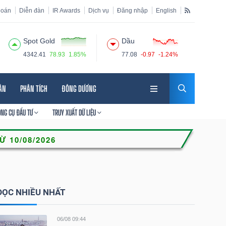
hoán
Diễn đàn
IR Awards
Dịch vụ
Đăng nhập
English
Spot Gold
Dầu
4342.41
78.93
1.85%
77.08
-0.97
-1.24%
HÂN
PHÂN TÍCH
ĐÔNG DƯƠNG
ÔNG CỤ ĐẦU TƯ
TRUY XUẤT DỮ LIỆU
ĐỌC NHIỀU NHẤT
06/08 09:44