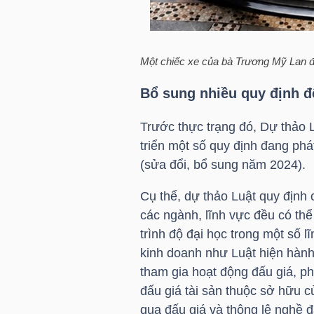
NGÀNH
Một chiếc xe của bà Trương Mỹ Lan
Bổ sung nhiều quy định để
DOANH
Trước thực trạng đó, Dự thảo Lu
NGHIỆP
triển một số quy định đang phá
(sửa đổi, bổ sung năm 2024).
Cụ thể, dự thảo Luật quy định c
CỔ
các ngành, lĩnh vực đều có thể 
PHIẾU
trình độ đại học trong một số lĩ
kinh doanh như Luật hiện hành
tham gia hoạt động đấu giá, p
PHÁI
đấu giá tài sản thuộc sở hữu 
SINH
qua đấu giá và thông lệ nghề đ