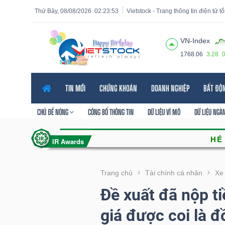
Thứ Bảy, 08/08/2026
02:23:54
Vietstock - Trang thông tin điện tử 
VN-Index
1768.06
3.28
Tất cả
Tính năng
Ngành
Mã chứng khoán
Lãnh
TIN MỚI
CHỨNG KHOÁN
DOANH NGHIỆP
BẤT ĐỘ
Tính
năng
CHỦ ĐỀ NÓNG
CÔNG BỐ THÔNG TIN
DỮ LIỆU VĨ MÔ
DỮ LIỆU NGÀ
(-)
VIETSTOCK
Trang chủ
Tài chính cá nhân
Xe
Đề xuất đã nộp ti
CHỨNG
giá được coi là đ
KHOÁN