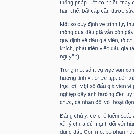
thống pháp luật có nhiều thay đ
HÀNG
hạn chế, bất cập cần được sửa
HÓA
Một số quy định về trình tự, th
thông qua đấu giá vẫn còn gây
KINH
quy định về đấu giá viên, tổ c
TẾ
khích, phát triển việc đấu giá 
nguyện).
Trong một số ít vụ việc vẫn cò
THẾ
hướng tinh vi, phức tạp; còn xả
GIỚI
trục lợi. Một số đấu giá viên 
nghiệp gây ảnh hưởng đến uy t
chức, cá nhân đối với hoạt độn
ĐÔNG
Đáng chú ý, cơ chế kiểm soát 
DƯƠNG
xử lý chưa đủ mạnh đối với hành
dụng đất. Còn một bộ phận ngườ