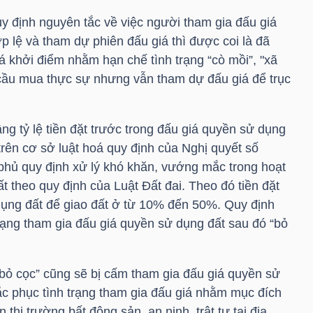
y định nguyên tắc về việc người tham gia đấu giá
ợp lệ và tham dự phiên đấu giá thì được coi là đã
á khởi điểm nhằm hạn chế tình trạng “cò mồi”, "xã
cầu mua thực sự nhưng vẫn tham dự đấu giá để trục
ng tỷ lệ tiền đặt trước trong đấu giá quyền sử dụng
trên cơ sở luật hoá quy định của Nghị quyết số
hủ quy định xử lý khó khăn, vướng mắc trong hoạt
 theo quy định của Luật Đất đai. Theo đó tiền đặt
dụng đất để giao đất ở từ 10% đến 50%. Quy định
rạng tham gia đấu giá quyền sử dụng đất sau đó “bỏ
bỏ cọc” cũng sẽ bị cấm tham gia đấu giá quyền sử
c phục tình trạng tham gia đấu giá nhằm mục đích
 thị trường bất động sản, an ninh, trật tự tại địa