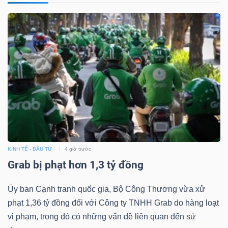
DỊCH
VỤ
TRUYỀN
THÔNG
TIỆN
ÍCH
KINH TẾ - ĐẦU TƯ
4 giờ trước
Grab bị phạt hơn 1,3 tỷ đồng
BẤT
Ủy ban Cạnh tranh quốc gia, Bộ Công Thương vừa xử
ĐỘNG
phạt 1,36 tỷ đồng đối với Công ty TNHH Grab do hàng loạt
SẢN
vi phạm, trong đó có những vấn đề liên quan đến sử