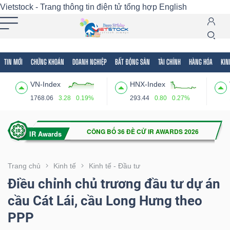
Vietstock - Trang thông tin điện tử tổng hợp
English
TIN MỚI
CHỨNG KHOÁN
DOANH NGHIỆP
BẤT ĐỘNG SẢN
TÀI CHÍNH
HÀNG HÓA
KIN
Tất cả
Tính năng
Ngành
Mã chứng khoán
Lãnh
VN-Index
HNX-Index
Tính
1768.06
3.28
0.19%
293.44
0.80
0.27%
năng
(-)
VIETSTOCK
Trang chủ
Kinh tế
Kinh tế - Đầu tư
Điều chỉnh chủ trương đầu tư dự án
cầu Cát Lái, cầu Long Hưng theo
CHỨNG
PPP
KHOÁN