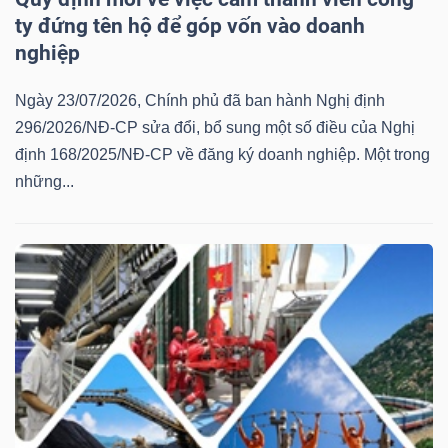
ngữ
ty đứng tên hộ để góp vốn vào doanh
(-)
nghiệp
Dịch
Ngày 23/07/2026, Chính phủ đã ban hành Nghị định
vụ
296/2026/NĐ-CP sửa đổi, bổ sung một số điều của Nghị
(-)
định 168/2025/NĐ-CP về đăng ký doanh nghiệp. Một trong
những...
Đào
tạo
Sách
tài
chính