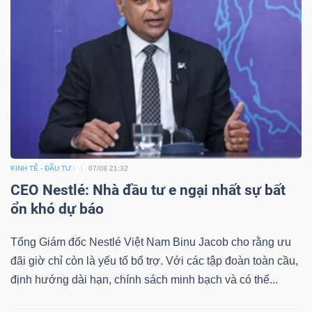
Dữ
liệu
tài
chính
KINH TẾ - ĐẦU TƯ
07/08 21:32
CEO Nestlé: Nhà đầu tư e ngại nhất sự bất
ổn khó dự báo
Tổng Giám đốc Nestlé Việt Nam Binu Jacob cho rằng ưu
đãi giờ chỉ còn là yếu tố bổ trợ. Với các tập đoàn toàn cầu,
định hướng dài hạn, chính sách minh bạch và có thể...