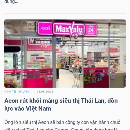
dụng...
Mã
chứng
khoán
(-)
Tất cả
Cổ phiếu
Chỉ số
Chứng chỉ quỹ
Chứng 
Lãnh
đạo
(-)
Tất cả
Người nội bộ
Người liên quan
Cổ đông lớn
KINH TẾ - ĐẦU TƯ
08/08 10:18
Aeon rút khỏi mảng siêu thị Thái Lan, dồn
Tin
lực vào Việt Nam
tức
(-)
Ông lớn siêu thị Aeon sẽ bán công ty con vận hành chuỗi