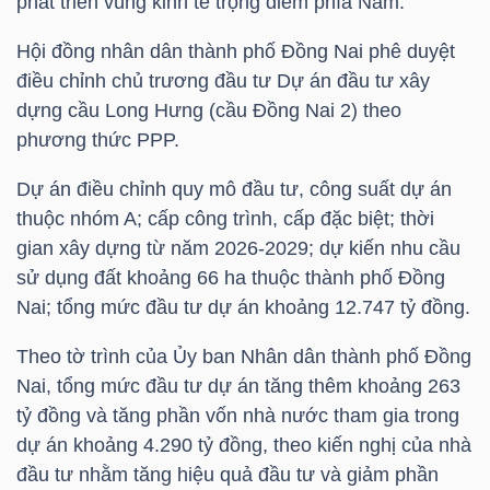
phát triển vùng kinh tế trọng điểm phía Nam.
Hội đồng nhân dân thành phố Đồng Nai phê duyệt
điều chỉnh chủ trương đầu tư Dự án đầu tư xây
TRÁI
dựng cầu Long Hưng (cầu Đồng Nai 2) theo
PHIẾU
phương thức PPP.
Dự án điều chỉnh quy mô đầu tư, công suất dự án
thuộc nhóm A; cấp công trình, cấp đặc biệt; thời
CÔNG
gian xây dựng từ năm 2026-2029; dự kiến nhu cầu
CỤ
sử dụng đất khoảng 66 ha thuộc thành phố Đồng
ĐẦU
Nai; tổng mức đầu tư dự án khoảng 12.747 tỷ đồng.
TƯ
Theo tờ trình của Ủy ban Nhân dân thành phố Đồng
Nai, tổng mức đầu tư dự án tăng thêm khoảng 263
tỷ đồng và tăng phần vốn nhà nước tham gia trong
TRUY
dự án khoảng 4.290 tỷ đồng, theo kiến nghị của nhà
XUẤT
đầu tư nhằm tăng hiệu quả đầu tư và giảm phần
DỮ