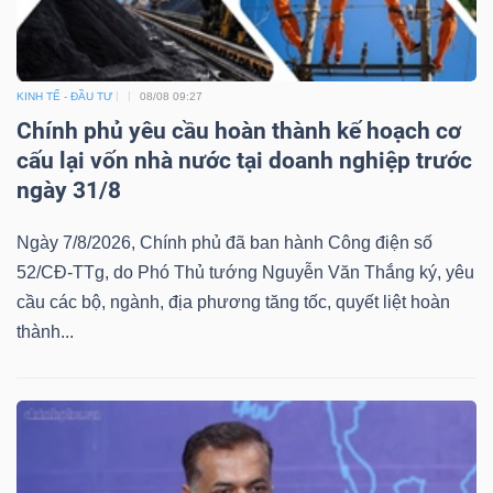
KINH TẾ - ĐẦU TƯ
08/08 09:27
Chính phủ yêu cầu hoàn thành kế hoạch cơ
Công
cấu lại vốn nhà nước tại doanh nghiệp trước
cụ
ngày 31/8
đầu
tư
Ngày 7/8/2026, Chính phủ đã ban hành Công điện số
52/CĐ-TTg, do Phó Thủ tướng Nguyễn Văn Thắng ký, yêu
cầu các bộ, ngành, địa phương tăng tốc, quyết liệt hoàn
thành...
Truyền
thông
tài
chính