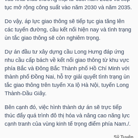
NGUYÊN
tục mở rộng công suất vào năm 2030 và năm 2035.
VẬT
Do vậy, áp lực giao thông sẽ tiếp tục gia tăng lên
LIỆU
các tuyến đường, cầu kết nối hiện nay và tình trạng
ùn tắc giao thông sẽ còn nghiêm trọng.
Dự án đầu tư xây dựng cầu Long Hưng đáp ứng
nhu cầu cấp bách về kết nối giao thông từ khu vực
CÔNG
phía Bắc và Đông Bắc Thành phố Hồ Chí Minh với
NGHIỆP
thành phố Đồng Nai, hỗ trợ giải quyết tình trạng ùn
tắc giao thông trên tuyến Xa lộ Hà Nội, tuyến Long
Thành-Dầu Giây.
TIÊU
Bên cạnh đó, việc hình thành dự án sẽ trực tiếp
DÙNG
thúc đẩy quá trình đô thị hóa và nâng cao năng lực
cạnh tranh của vùng kinh tế trọng điểm phía Nam./.
KHÔNG
THIẾT
Sỹ Tuyên