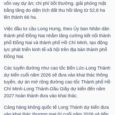
vốn vay dự án; chi phí bồi thường, giải phóng mặt
LIỆU
bằng tăng do diện tích đất thu hồi tăng từ 52,8 ha
lên thành 66 ha.
Ngành
(-)
Việc đầu tư cầu Long Hưng, theo Ủy ban Nhân dân
thành phố Đồng Nai nhằm tăng cường kết nối thành
VS-
phố Đồng Nai và thành phố Hồ Chí Minh, tạo động
SECTOR
lực phát triển kinh tế-xã hội trên địa bàn thành phố
Đồng Nai.
Các tuyến đường như cao tốc Bến Lức-Long Thành
dự kiến cuối năm 2026 sẽ đưa vào khai thác thông
NĂNG
tuyến, dự án mở rộng đường cao tốc Thành phố Hồ
LƯỢNG
Chí Minh-Long Thành-Dầu Giây dự kiến đến năm
2027 hoàn thành đưa vào khai thác.
Cảng hàng không quốc tế Long Thành dự kiến đưa
vào khai thác thương mại từ cuối năm 2026 và tiếp