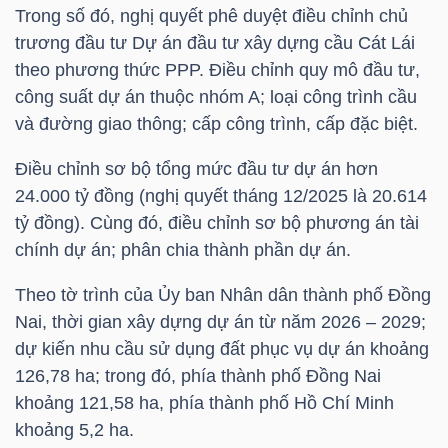
Trong số đó, nghị quyết phê duyệt điều chỉnh chủ
trương đầu tư Dự án đầu tư xây dựng cầu Cát Lái
TÀI
theo phương thức PPP. Điều chỉnh quy mô đầu tư,
CHÍNH
công suất dự án thuộc nhóm A; loại công trình cầu
CÁ
và đường giao thông; cấp công trình, cấp đặc biệt.
NHÂN
Điều chỉnh sơ bộ tổng mức đầu tư dự án hơn
24.000 tỷ đồng (nghị quyết tháng 12/2025 là 20.614
tỷ đồng). Cùng đó, điều chỉnh sơ bộ phương án tài
PHÂN
chính dự án; phân chia thành phần dự án.
TÍCH
VIETSTOCKFINANCE
Theo tờ trình của Ủy ban Nhân dân thành phố Đồng
Nai, thời gian xây dựng dự án từ năm 2026 – 2029;
dự kiến nhu cầu sử dụng đất phục vụ dự án khoảng
126,78 ha; trong đó, phía thành phố Đồng Nai
VĨ
khoảng 121,58 ha, phía thành phố Hồ Chí Minh
MÔ
khoảng 5,2 ha.