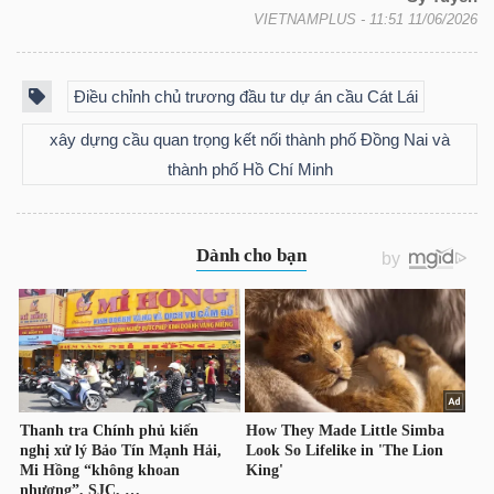
YẾU
VIETNAMPLUS
- 11:51 11/06/2026
Điều chỉnh chủ trương đầu tư dự án cầu Cát Lái
xây dựng cầu quan trọng kết nối thành phố Đồng Nai và
TIÊU
thành phố Hồ Chí Minh
DÙNG
THIẾT
YẾU
CHĂM
SÓC
SỨC
KHỎE