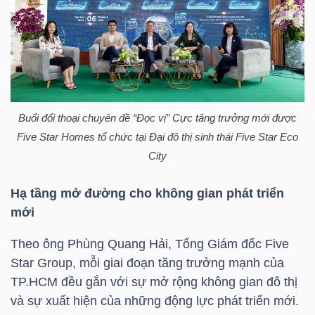
HÀNG
HÓA
KINH
TẾ
Buổi đối thoại chuyên đề “Đọc vị” Cực tăng trưởng mới được
Five Star Homes tổ chức tại Đại đô thị sinh thái Five Star Eco
City
THẾ
Hạ tầng mở đường cho không gian phát triển
GIỚI
mới
Theo ông Phùng Quang Hải, Tổng Giám đốc Five
Star Group, mỗi giai đoạn tăng trưởng mạnh của
ĐÔNG
TP.HCM đều gắn với sự mở rộng không gian đô thị
DƯƠNG
và sự xuất hiện của những động lực phát triển mới.