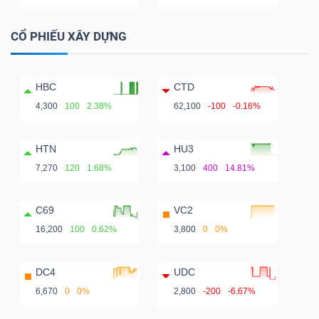
CỔ PHIẾU XÂY DỰNG
HBC
CTD
4,300
100
2.38%
62,100
-100
-0.16%
HTN
HU3
7,270
120
1.68%
3,100
400
14.81%
C69
VC2
16,200
100
0.62%
3,800
0
0%
DC4
UDC
6,670
0
0%
2,800
-200
-6.67%