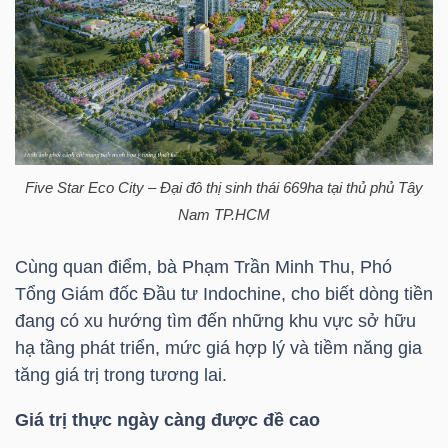
TRÁI
PHIẾU
Five Star Eco City – Đại đô thị sinh thái 669ha tại thủ phủ Tây
CÔNG
Nam TP.HCM
CỤ
ĐẦU
Cùng quan điểm, bà Phạm Trần Minh Thu, Phó
TƯ
Tổng Giám đốc Đầu tư Indochine, cho biết dòng tiền
đang có xu hướng tìm đến những khu vực sở hữu
hạ tầng phát triển, mức giá hợp lý và tiềm năng gia
tăng giá trị trong tương lai.
TRUY
XUẤT
Giá trị thực ngày càng được đề cao
DỮ