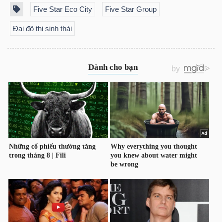
DỊCH
Five Star Eco City
Five Star Group
VỤ
Đại đô thị sinh thái
TRUYỀN
THÔNG
TIỆN
ÍCH
BẤT
ĐỘNG
SẢN