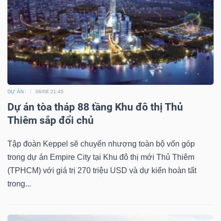
ngữ
(-)
Dịch
vụ
(-)
DỰ ÁN
06/08 21:45
Dự án tòa tháp 88 tầng Khu đô thị Thủ
Đào
Thiêm sắp đổi chủ
tạo
Tập đoàn Keppel sẽ chuyển nhượng toàn bộ vốn góp
trong dự án Empire City tại Khu đô thị mới Thủ Thiêm
(TPHCM) với giá trị 270 triệu USD và dự kiến hoàn tất
trong...
Sách
tài
chính