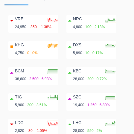
VRE
NRC
24,950
-350
-1.38%
4,800
100
2.13%
KHG
DXS
4,750
0
0%
5,890
10
0.17%
BCM
KBC
38,600
2,500
6.93%
28,000
200
0.72%
TIG
SZC
5,900
200
3.51%
19,400
1,250
6.89%
LDG
LHG
2,820
-30
-1.05%
28,000
550
2%