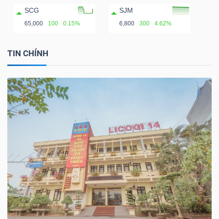
SCG
SJM
65,000
100
0.15%
6,800
300
4.62%
TIN CHÍNH