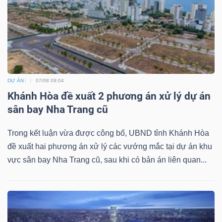
Bài
viết
của
tác
giả
DỰ ÁN
07/08 09:04
(-)
Khánh Hòa đề xuất 2 phương án xử lý dự án
sân bay Nha Trang cũ
Báo
Trong kết luận vừa được công bố, UBND tỉnh Khánh Hòa
cáo
đề xuất hai phương án xử lý các vướng mắc tại dự án khu
phân
vực sân bay Nha Trang cũ, sau khi có bản án liên quan...
tích
(-)
Thuật