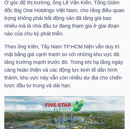
Ở góc độ thị trường, ông Lê Văn Kiên, Tổng Giám
đốc Big One Holdings Việt Nam, cho rằng điều quan
trọng không phải bất động sản đã tăng giá bao
NGÀNH
nhiêu mà là nhà đầu tư đang tham gia ở giai đoạn
nào của chu kỳ phát triển.
Theo ông Kiên, Tây Nam TP.HCM hiện vẫn duy trì
DOANH
mặt bằng giá cạnh tranh so với những khu vực đã
NGHIỆP
tăng trưởng mạnh trước đó. Trong khi hạ tầng ngày
càng hoàn thiện và các động lực kinh tế dần hình
thành, khu vực này vẫn còn nhiều dư địa cho chiến
CỔ
lược đầu tư trung và dài hạn.
PHIẾU
PHÁI
SINH