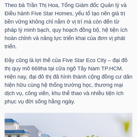
LIỆU
Theo bà Trần Thị Hoa, Tổng Giám đốc Quản lý và
Điều hành Five Star Homes, yếu tố tạo nên giá trị
bền vững không chỉ nằm ở vị trí mà còn đến từ
Ngành
pháp lý minh bạch, quy hoạch đồng bộ, hệ tiện ích
(-)
hoàn chỉnh và năng lực triển khai của đơn vị phát
VS-
triển.
SECTOR
Đây cũng là lợi thế của Five Star Eco City – đại đô
thị quy mô 669ha tại cửa ngõ Tây Nam TP.HCM.
Hiện nay, đại đô thị đã hình thành cộng đồng cư dân
hiện hữu cùng hệ thống trường học, thương mại
dịch vụ, công viên, khu thể thao và nhiều tiện ích
NĂNG
phục vụ đời sống hằng ngày.
LƯỢNG