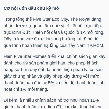
YẾU
Cơ hội đón đầu chu kỳ mới
Trong tổng thể Five Star Eco City, The Royal đang
nhận được sự quan tâm nhờ vị trí kết nối trực tiếp
TIÊU
trục Đinh Đức Thiện nối dài và Quốc lộ 1A mở rộng.
Đây là khu vực được kỳ vọng hưởng lợi rõ nét từ
DÙNG
quá trình hoàn thiện hạ tầng của Tây Nam TP.HCM.
THIẾT
YẾU
Hiện Five Star Homes triển khai chính sách giãn xây
dành cho 99 sản phẩm giới hạn, cho phép khách
hàng sở hữu quỹ đất đã hoàn thiện pháp lý, có sẵn
giấy chứng nhận và giấy phép xây dựng với mức
CHĂM
thanh toán ban đầu từ 5% và tiến độ thanh toán linh
SÓC
hoạt chỉ 1% mỗi tháng.
SỨC
Đi kèm là nhiều chính sách hỗ trợ như hoàn 11%
KHỎE
giá trị thanh toán vượt tiến độ, cam kết thuê lại lên