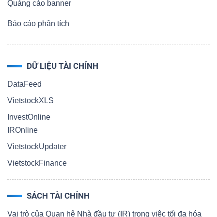
Quảng cáo banner
Báo cáo phân tích
DỮ LIỆU TÀI CHÍNH
DataFeed
VietstockXLS
InvestOnline
IROnline
VietstockUpdater
VietstockFinance
SÁCH TÀI CHÍNH
Vai trò của Quan hệ Nhà đầu tư (IR) trong việc tối đa hóa