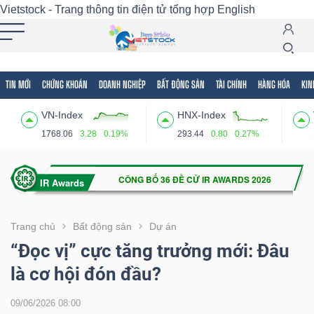
Vietstock - Trang thông tin điện tử tổng hợp
English
TIN MỚI
CHỨNG KHOÁN
DOANH NGHIỆP
BẤT ĐỘNG SẢN
TÀI CHÍNH
HÀNG HÓA
KIN
Tất cả
Tính năng
Ngành
Mã chứng khoán
Lãnh
VN-Index
HNX-Index
Tính
1768.06
3.28
0.19%
293.44
0.80
0.27%
năng
(-)
VIETSTOCK
Trang chủ
Bất động sản
Dự án
“Đọc vị” cực tăng trưởng mới: Đâu
là cơ hội đón đầu?
CHỨNG
KHOÁN
09/06/2026 08:00