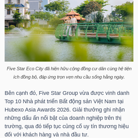
NGUYÊN
VẬT
LIỆU
CÔNG
NGHIỆP
Five Star Eco City đã hiện hữu cộng đồng cư dân cùng hệ tiện
ích đồng bộ, đáp ứng trọn vẹn nhu cầu sống hằng ngày.
Bên cạnh đó, Five Star Group vừa được vinh danh
Top 10 Nhà phát triển Bất động sản Việt Nam tại
TIÊU
Hubexo Asia Awards 2026. Giải thưởng ghi nhận
DÙNG
những dấu ấn nổi bật của doanh nghiệp trên thị
KHÔNG
trường, qua đó tiếp tục củng cố uy tín thương hiệu
THIẾT
đối với khách hàng và nhà đầu tư.