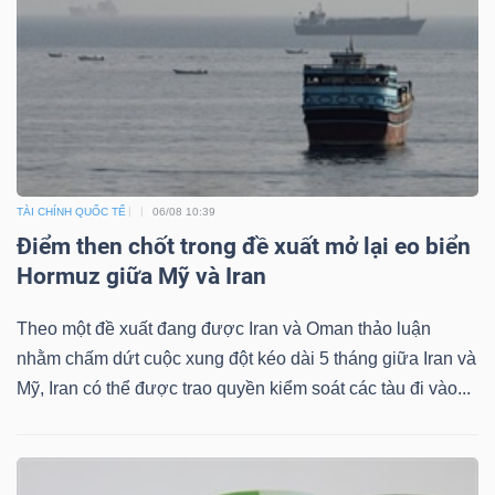
KHÔNG
THIẾT
YẾU
TIÊU
TÀI CHÍNH QUỐC TẾ
06/08 10:39
DÙNG
Điểm then chốt trong đề xuất mở lại eo biển
THIẾT
Hormuz giữa Mỹ và Iran
YẾU
Theo một đề xuất đang được Iran và Oman thảo luận
nhằm chấm dứt cuộc xung đột kéo dài 5 tháng giữa Iran và
Mỹ, Iran có thể được trao quyền kiểm soát các tàu đi vào...
CHĂM
SÓC
SỨC