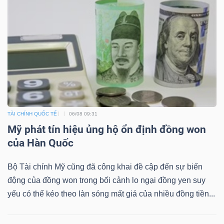
KHỎE
TÀI
CHÍNH
TÀI CHÍNH QUỐC TẾ
06/08 09:31
Mỹ phát tín hiệu ủng hộ ổn định đồng won
của Hàn Quốc
CÔNG
NGHỆ
Bộ Tài chính Mỹ cũng đã công khai đề cập đến sự biến
THÔNG
động của đồng won trong bối cảnh lo ngại đồng yen suy
TIN
yếu có thể kéo theo làn sóng mất giá của nhiều đồng tiền...