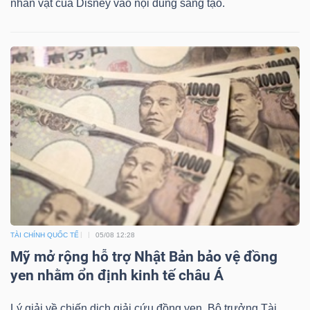
nhân vật của Disney vào nội dung sáng tạo.
BẤT
ĐỘNG
SẢN
Mã
chứng
khoán
(-)
Tất cả
Cổ phiếu
Chỉ số
Chứng chỉ quỹ
Chứng 
Lãnh
TÀI CHÍNH QUỐC TẾ
05/08 12:28
đạo
Mỹ mở rộng hỗ trợ Nhật Bản bảo vệ đồng
(-)
yen nhằm ổn định kinh tế châu Á
Tất cả
Người nội bộ
Người liên quan
Cổ đông lớn
Lý giải về chiến dịch giải cứu đồng yen, Bộ trưởng Tài