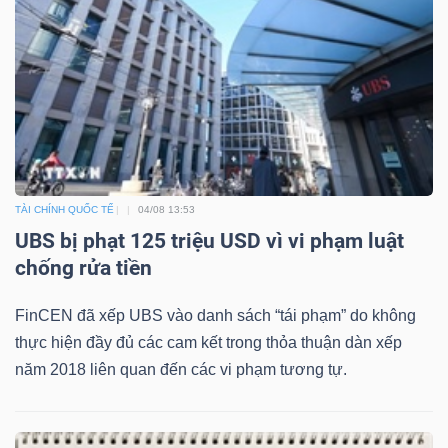
Truyền
thông
tài
chính
TÀI CHÍNH QUỐC TẾ
04/08 13:53
Dữ
UBS bị phạt 125 triệu USD vì vi phạm luật
liệu
chống rửa tiền
tài
chính
FinCEN đã xếp UBS vào danh sách “tái phạm” do không
thực hiện đầy đủ các cam kết trong thỏa thuận dàn xếp
năm 2018 liên quan đến các vi phạm tương tự.