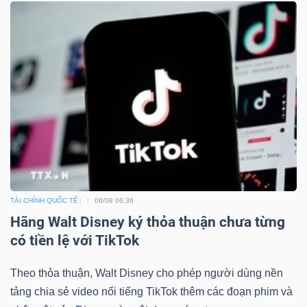
DỊCH
VỤ
TRUYỀN
THÔNG
TÀI CHÍNH QUỐC TẾ
06/08 06:36
Hãng Walt Disney ký thỏa thuận chưa từng
TIỆN
có tiền lệ với TikTok
ÍCH
Theo thỏa thuận, Walt Disney cho phép người dùng nền
tảng chia sẻ video nổi tiếng TikTok thêm các đoạn phim và