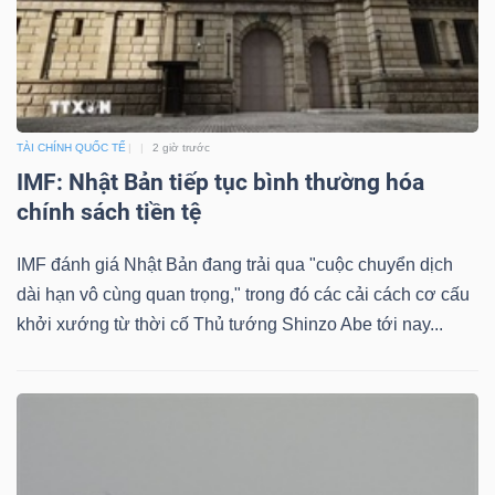
NGUYÊN
VẬT
LIỆU
TÀI CHÍNH QUỐC TẾ
2 giờ trước
IMF: Nhật Bản tiếp tục bình thường hóa
chính sách tiền tệ
IMF đánh giá Nhật Bản đang trải qua "cuộc chuyển dịch
CÔNG
dài hạn vô cùng quan trọng," trong đó các cải cách cơ cấu
NGHIỆP
khởi xướng từ thời cố Thủ tướng Shinzo Abe tới nay...
TIÊU
DÙNG