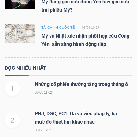
Mỹ đang giải cứu đồng Yên hay giải cứu
trái phiếu Mỹ?
TÀI CHÍNH QUỐC TẾ
03/08 10:17
Mỹ và Nhật xác nhận phối hợp cứu đồng
Yên, sẵn sàng hành động tiếp
ĐỌC NHIỀU NHẤT
Những cổ phiếu thường tăng trong tháng 8
1
06/08 11:02
PNJ, DGC, PC1: Ba vụ việc pháp lý, ba
2
mức độ thiệt hại khác nhau
06/08 12:59