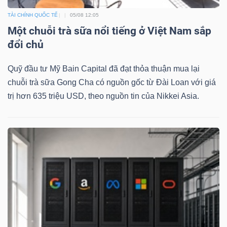
tích
TÀI CHÍNH QUỐC TẾ
05/08 12:05
(-)
Một chuỗi trà sữa nổi tiếng ở Việt Nam sắp
đổi chủ
Thuật
ngữ
Quỹ đầu tư Mỹ Bain Capital đã đạt thỏa thuận mua lại
(-)
chuỗi trà sữa Gong Cha có nguồn gốc từ Đài Loan với giá
trị hơn 635 triệu USD, theo nguồn tin của Nikkei Asia.
Dịch
vụ
(-)
Đào
tạo