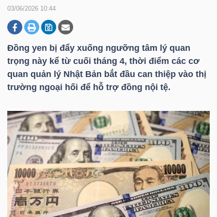
03/06/2026 10:44
DOANH
NGHIỆP
Đồng yen bị đẩy xuống ngưỡng tâm lý quan
trọng này kể từ cuối tháng 4, thời điểm các cơ
quan quản lý Nhật Bản bắt đầu can thiệp vào thị
trường ngoại hối để hỗ trợ đồng nội tệ.
BẤT
ĐỘNG
SẢN
TÀI
CHÍNH