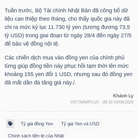
Tuần trước, Bộ Tài chính Nhật Bản đã công bố dữ
liệu can thiệp theo tháng, cho thấy quốc gia này đã
NGÀNH
chi ra mức kỷ lục 11.730 tỷ yen (tương đương 73,5
tỷ USD) trong giai đoạn từ ngày 28/4 đến ngày 27/5
để bảo vệ đồng nội tệ.
DOANH
Các chiến dịch mua vào đồng yen của chính phủ
NGHIỆP
từng giúp đồng tiền này phục hồi tạm thời lên mức
khoảng 155 yen đổi 1 USD, nhưng sau đó đồng yen
đã mất dần đà tăng giá này./.
CỔ
Khánh Ly
PHIẾU
VIETNAMPLUS
- 08:19 03/06/2026
Tỷ giá đồng Yen
Tỷ giá Yen và USD
PHÁI
SINH
Chính sách tiền tệ của Nhật