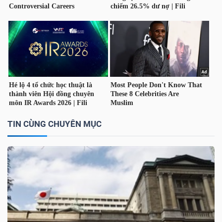
LIỆU
Ngành
(-)
VS-
SECTOR
TIN CÙNG CHUYÊN MỤC
NĂNG
LƯỢNG