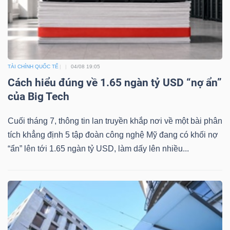
Sách
tài
chính
TÀI CHÍNH QUỐC TẾ
04/08 19:05
Cách hiểu đúng về 1.65 ngàn tỷ USD “nợ ẩn”
của Big Tech
Cuối tháng 7, thông tin lan truyền khắp nơi về một bài phân
Công
tích khẳng định 5 tập đoàn công nghệ Mỹ đang có khối nợ
cụ
“ẩn” lên tới 1.65 ngàn tỷ USD, làm dấy lên nhiều...
đầu
tư