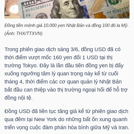
HÀNG
HÓA
Đồng tiền mệnh giá 10.000 yen Nhật Bản và đồng 100 đô la Mỹ.
(Ảnh: THX/TTXVN)
KINH
TẾ
Trong phiên giao dịch sáng 3/6, đồng USD đã có
thời điểm vượt mốc 160 yen đổi 1 USD tại thị
trường Tokyo. Đây là lần đầu tiên đồng yen bị đẩy
xuống ngưỡng tâm lý quan trọng này kể từ cuối
THẾ
tháng 4, thời điểm các cơ quan quản lý Nhật Bản
GIỚI
bắt đầu can thiệp vào thị trường ngoại hối để hỗ trợ
đồng nội tệ.
Đồng USD đã liên tục tăng giá kể từ phiên giao dịch
ĐÔNG
qua đêm tại New York do những bất ổn xung quanh
DƯƠNG
triển vọng cuộc đàm phán hòa bình giữa Mỹ và Iran.