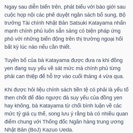
Ngay sau diễn biến trên, phát biểu với báo giới sau
TÀI
cuộc họp nội các phê duyệt ngân sách bổ sung, Bộ
trưởng Tài chính Nhật Bản Satsuki Katayama nhấn
CHÍNH
mạnh chính phủ luôn sẵn sàng có biện pháp ứng
CÁ
phó với những biến động trên thị trường ngoại hối
NHÂN
bất kỳ lúc nào nếu cần thiết.
Tuyên bố của bà Katayama được đưa ra khi đồng
PHÂN
yen đang suy yếu về sát mức mà chính phủ từng
TÍCH
phải can thiệp để hỗ trợ vào cuối tháng 4 vừa qua.
VIETSTOCKFINANCE
Khi được hỏi liệu chính sách tiền tệ có phải là yếu tố
then chốt để đảo ngược đà suy yếu của đồng yen
hay không, bà Katayama từ chối bình luận về các
mức tỷ giá cụ thể, song lưu ý rằng bà có nhiều quan
VĨ
điểm chung với Thống đốc Ngân hàng trung ương
MÔ
Nhật Bản (BoJ) Kazuo Ueda.