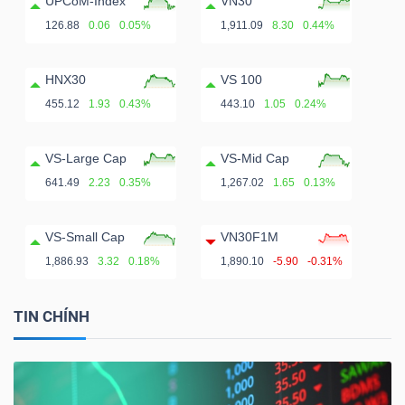
UPCoM-Index
VN30
126.88
0.06
0.05%
1,911.09
8.30
0.44%
HNX30
VS 100
455.12
1.93
0.43%
443.10
1.05
0.24%
VS-Large Cap
VS-Mid Cap
641.49
2.23
0.35%
1,267.02
1.65
0.13%
VS-Small Cap
VN30F1M
1,886.93
3.32
0.18%
1,890.10
-5.90
-0.31%
TIN CHÍNH