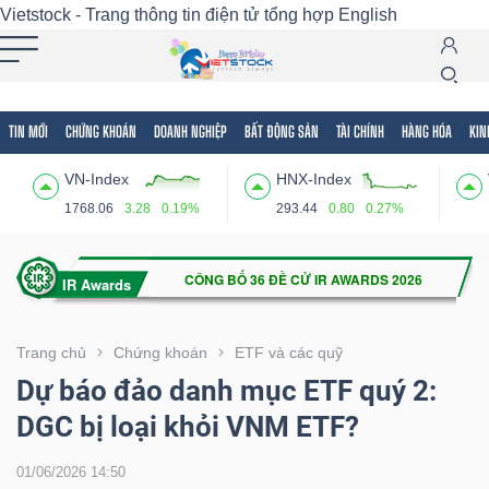
Vietstock - Trang thông tin điện tử tổng hợp
English
TIN MỚI
CHỨNG KHOÁN
DOANH NGHIỆP
BẤT ĐỘNG SẢN
TÀI CHÍNH
HÀNG HÓA
KIN
Tất cả
Tính năng
Ngành
Mã chứng khoán
Lãnh
VN-Index
HNX-Index
Tính
1768.06
3.28
0.19%
293.44
0.80
0.27%
năng
(-)
VIETSTOCK
Trang chủ
Chứng khoán
ETF và các quỹ
Dự báo đảo danh mục ETF quý 2:
DGC bị loại khỏi VNM ETF?
CHỨNG
KHOÁN
01/06/2026 14:50