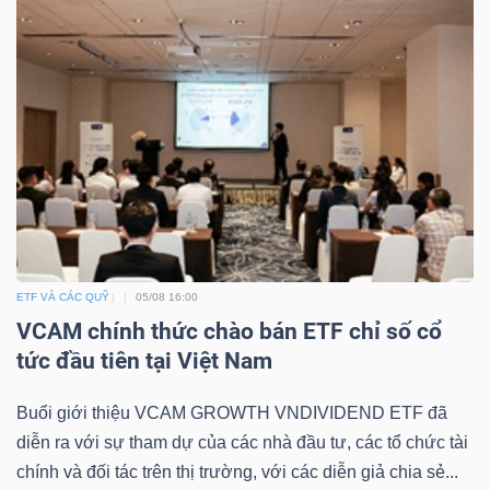
Công
cụ
đầu
tư
ETF VÀ CÁC QUỸ
05/08 16:00
VCAM chính thức chào bán ETF chỉ số cổ
tức đầu tiên tại Việt Nam
Truyền
thông
Buổi giới thiệu VCAM GROWTH VNDIVIDEND ETF đã
tài
diễn ra với sự tham dự của các nhà đầu tư, các tổ chức tài
chính
chính và đối tác trên thị trường, với các diễn giả chia sẻ...