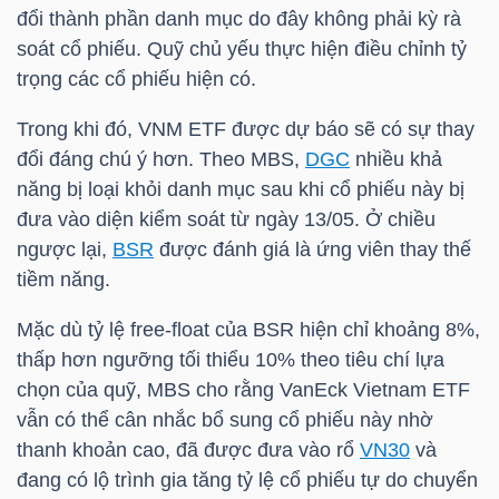
HÀNG
đổi thành phần danh mục do đây không phải kỳ rà
HÓA
soát cổ phiếu. Quỹ chủ yếu thực hiện điều chỉnh tỷ
trọng các cổ phiếu hiện có.
Trong khi đó,
VNM ETF
được dự báo sẽ có sự thay
KINH
đổi đáng chú ý hơn. Theo
MBS
,
DGC
nhiều khả
TẾ
năng bị loại khỏi danh mục sau khi cổ phiếu này bị
đưa vào diện kiểm soát từ ngày 13/05. Ở chiều
ngược lại,
BSR
được đánh giá là ứng viên thay thế
tiềm năng.
THẾ
GIỚI
Mặc dù tỷ lệ free-float của
BSR
hiện chỉ khoảng 8%,
thấp hơn ngưỡng tối thiểu 10% theo tiêu chí lựa
chọn của quỹ,
MBS
cho rằng VanEck Vietnam ETF
ĐÔNG
vẫn có thể cân nhắc bổ sung cổ phiếu này nhờ
DƯƠNG
thanh khoản cao, đã được đưa vào rổ
VN30
và
đang có lộ trình gia tăng tỷ lệ cổ phiếu tự do chuyển