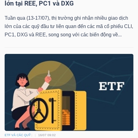
lớn tại REE, PC1 và DXG
Tuần qua (13-17/07), thị trường ghi nhận nhiều giao dịch
lớn của các quỹ đầu tư liên quan đến các mã cổ phiếu CLI,
PC1, DXG và REE, song song với các biến động về...
ETF VÀ CÁC QUỸ
16/07 09:02