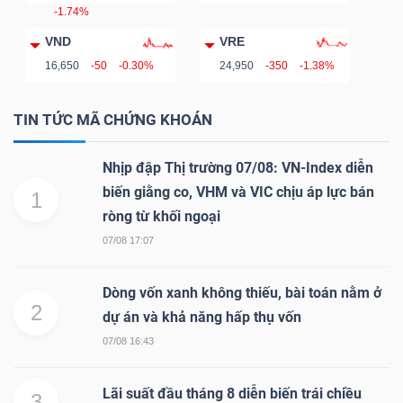
-1.74%
Mã
VND
VRE
chứng
16,650
-50
-0.30%
24,950
-350
-1.38%
khoán
(-)
TIN TỨC MÃ CHỨNG KHOÁN
Tất cả
Cổ phiếu
Chỉ số
Chứng chỉ quỹ
Chứng 
Nhịp đập Thị trường 07/08: VN-Index diễn
Lãnh
biến giằng co, VHM và VIC chịu áp lực bán
1
đạo
ròng từ khối ngoại
(-)
07/08 17:07
Tất cả
Người nội bộ
Người liên quan
Cổ đông lớn
Dòng vốn xanh không thiếu, bài toán nằm ở
2
dự án và khả năng hấp thụ vốn
Tin
07/08 16:43
tức
(-)
Lãi suất đầu tháng 8 diễn biến trái chiều
3