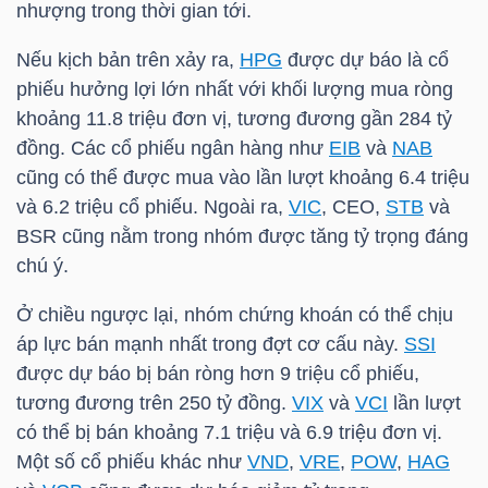
nhượng trong thời gian tới.
TÀI
Nếu kịch bản trên xảy ra,
HPG
được dự báo là cổ
CHÍNH
phiếu hưởng lợi lớn nhất với khối lượng mua ròng
CÁ
khoảng 11.8 triệu đơn vị, tương đương gần 284 tỷ
NHÂN
đồng. Các cổ phiếu ngân hàng như
EIB
và
NAB
cũng có thể được mua vào lần lượt khoảng 6.4 triệu
và 6.2 triệu cổ phiếu. Ngoài ra,
VIC
, CEO,
STB
và
BSR
cũng nằm trong nhóm được tăng tỷ trọng đáng
PHÂN
chú ý.
TÍCH
VIETSTOCKFINANCE
Ở chiều ngược lại, nhóm chứng khoán có thể chịu
áp lực bán mạnh nhất trong đợt cơ cấu này.
SSI
được dự báo bị bán ròng hơn 9 triệu cổ phiếu,
tương đương trên 250 tỷ đồng.
VIX
và
VCI
lần lượt
có thể bị bán khoảng 7.1 triệu và 6.9 triệu đơn vị.
VĨ
Một số cổ phiếu khác như
VND
,
VRE
,
POW
,
HAG
MÔ