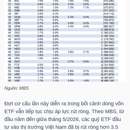
TRÁI
PHIẾU
CÔNG
CỤ
ĐẦU
TƯ
Nguồn:
MBS
Đợt cơ cấu lần này diễn ra trong bối cảnh dòng vốn
TRUY
ETF vẫn tiếp tục chịu áp lực rút ròng. Theo
MBS
, từ
XUẤT
đầu năm đến giữa tháng 5/2026, các quỹ ETF đầu
DỮ
tư vào thị trường Việt Nam đã bị rút ròng hơn 3.5