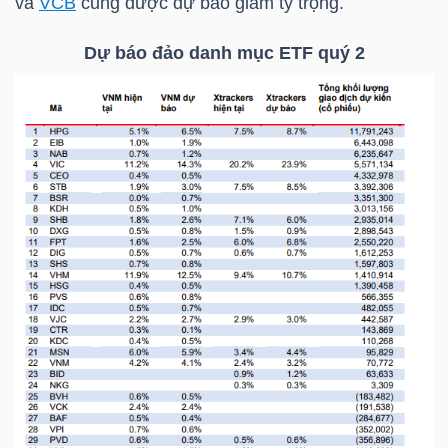
và
VCB
cũng được dự báo giảm tỷ trọng.
Dự báo đảo danh mục ETF quý 2
NGÀNH
DOANH
NGHIỆP
CỔ
PHIẾU
PHÁI
SINH