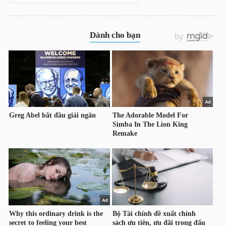
YẾU
TIÊU
DÙNG
THIẾT
YẾU
CHĂM
SÓC
SỨC
KHỎE