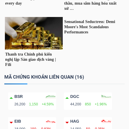
TÀI
CHÍNH
CÔNG
MÃ CHỨNG KHOÁN LIÊN QUAN (16)
NGHỆ
THÔNG
TIN
BSR
DGC
26,200
1,150
+4.59%
44,200
850
+1.96%
EIB
HAG