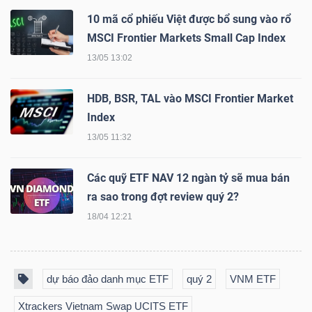
NGUYÊN
10 mã cổ phiếu Việt được bổ sung vào rổ
VẬT
MSCI Frontier Markets Small Cap Index
LIỆU
13/05 13:02
HDB, BSR, TAL vào MSCI Frontier Market
Index
CÔNG
13/05 11:32
NGHIỆP
Các quỹ ETF NAV 12 ngàn tỷ sẽ mua bán
ra sao trong đợt review quý 2?
18/04 12:21
TIÊU
DÙNG
dự báo đảo danh mục ETF
quý 2
VNM ETF
KHÔNG
THIẾT
Xtrackers Vietnam Swap UCITS ETF