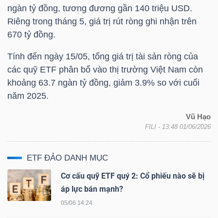
LIỆU
ngàn tỷ đồng, tương đương gần 140
triệu USD
.
Riêng trong tháng 5, giá trị rút ròng ghi nhận trên
670 tỷ đồng.
Ngành
(-)
Tính đến ngày 15/05, tổng giá trị tài sản ròng của
các quỹ ETF phân bổ vào thị trường Việt Nam còn
VS-
khoảng 63.7 ngàn tỷ đồng, giảm 3.9% so với cuối
SECTOR
năm 2025.
Vũ Hạo
FILI
- 13:48 01/06/2026
NĂNG
ETF ĐẢO DANH MỤC
LƯỢNG
Cơ cấu quỹ ETF quý 2: Cổ phiếu nào sẽ bị
áp lực bán mạnh?
05/06 14:24