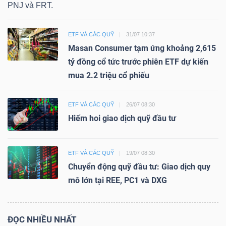
PNJ và FRT.
ETF VÀ CÁC QUỸ
31/07 10:37
Masan Consumer tạm ứng khoảng 2,615
tỷ đồng cổ tức trước phiên ETF dự kiến
mua 2.2 triệu cổ phiếu
ETF VÀ CÁC QUỸ
26/07 08:30
Hiếm hoi giao dịch quỹ đầu tư
ETF VÀ CÁC QUỸ
19/07 08:30
Chuyển động quỹ đầu tư: Giao dịch quy
mô lớn tại REE, PC1 và DXG
ĐỌC NHIỀU NHẤT