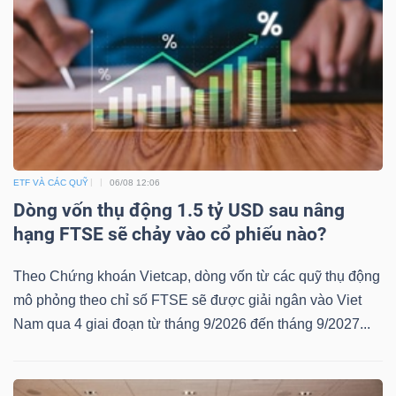
ngữ
(-)
Dịch
vụ
(-)
ETF VÀ CÁC QUỸ
06/08 12:06
Đào
Dòng vốn thụ động 1.5 tỷ USD sau nâng
tạo
hạng FTSE sẽ chảy vào cổ phiếu nào?
Theo Chứng khoán Vietcap, dòng vốn từ các quỹ thụ động
mô phỏng theo chỉ số FTSE sẽ được giải ngân vào Viet
Nam qua 4 giai đoạn từ tháng 9/2026 đến tháng 9/2027...
Sách
tài
chính