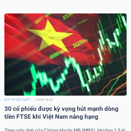
Dữ
liệu
tài
chính
ETF VÀ CÁC QUỸ
03/08 14:20
30 cổ phiếu được kỳ vọng hút mạnh dòng
tiền FTSE khi Việt Nam nâng hạng
Theo ước tính của Chứng khoán MB (MBS), khoảng 1.5 tỷ