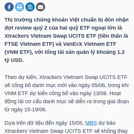
Thị trường chứng khoán Việt chuẩn bị đón nhận
DOANH
đợt review quý 2 của hai quỹ ETF ngoại lớn là
NGHIỆP
Xtrackers Vietnam Swap UCITS ETF (tiền thân là
FTSE Vietnam ETF) và VanEck Vietnam ETF
(
VNM ETF
), với tổng tài sản quản lý khoảng 1.2
BẤT
tỷ USD
.
ĐỘNG
SẢN
Theo dự kiến, Xtrackers Vietnam Swap UCITS ETF
sẽ công bố danh mục mới vào ngày 05/06, trong khi
VNM ETF
dự kiến công bố vào ngày 13/06. Hoạt
động tái cơ cấu danh mục sẽ diễn ra trong giai đoạn
TÀI
từ ngày 15-19/06.
CHÍNH
Dựa trên dữ liệu đến ngày 15/05,
MBS
dự báo
Xtrackers Vietnam Swap UCITS ETF sẽ không thay