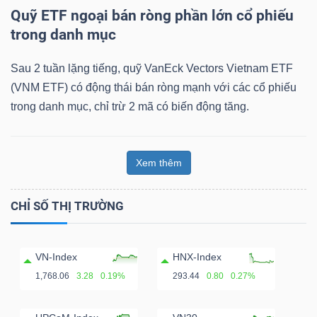
Quỹ ETF ngoại bán ròng phần lớn cổ phiếu
trong danh mục
Sau 2 tuần lặng tiếng, quỹ VanEck Vectors Vietnam ETF
(VNM ETF) có động thái bán ròng mạnh với các cổ phiếu
trong danh mục, chỉ trừ 2 mã có biến động tăng.
Xem thêm
CHỈ SỐ THỊ TRƯỜNG
VN-Index
HNX-Index
1,768.06
3.28
0.19%
293.44
0.80
0.27%