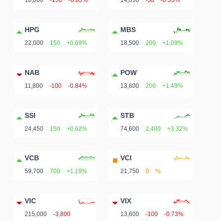
18,000
-150
-0.83%
14,050
-50
-0.35%
DỊCH
VỤ
TRUYỀN
HPG
MBS
THÔNG
22,000
150
+0.69%
18,500
200
+1.09%
NAB
POW
11,800
-100
-0.84%
13,600
200
+1.49%
TIỆN
SSI
STB
ÍCH
24,450
150
+0.62%
74,600
2,400
+3.32%
VCB
VCI
59,700
700
+1.19%
21,750
0
%
BẤT
ĐỘNG
VIC
VIX
SẢN
215,000
-3,800
13,600
-100
-0.73%