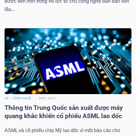
bước tiến mới trong nỗ lực tự chủ công nghệ bán dẫn vốn
lâu...
XE – CÔNG NGHỆ
28/07 10:47
Thông tin Trung Quốc sản xuất được máy
quang khắc khiến cổ phiếu ASML lao dốc
ASML và cổ phiếu chip Mỹ lao dốc vì một báo cáo cho