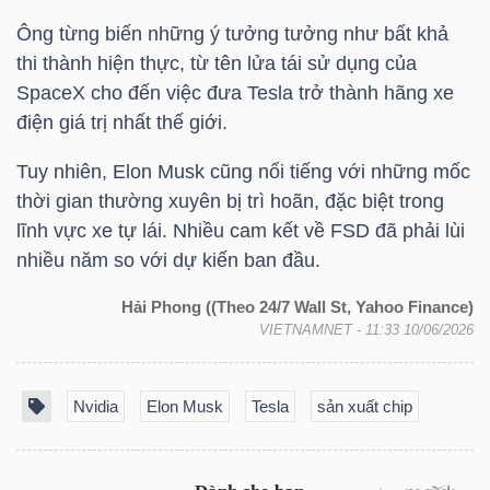
DỊCH
Ông từng biến những ý tưởng tưởng như bất khả
VỤ
thi thành hiện thực, từ tên lửa tái sử dụng của
TRUYỀN
SpaceX cho đến việc đưa Tesla trở thành hãng xe
THÔNG
điện giá trị nhất thế giới.
Tuy nhiên, Elon Musk cũng nổi tiếng với những mốc
thời gian thường xuyên bị trì hoãn, đặc biệt trong
lĩnh vực xe tự lái. Nhiều cam kết về FSD đã phải lùi
TIỆN
nhiều năm so với dự kiến ban đầu.
ÍCH
Hải Phong ((Theo 24/7 Wall St, Yahoo Finance)
VIETNAMNET
- 11:33 10/06/2026
BẤT
Nvidia
Elon Musk
Tesla
sản xuất chip
ĐỘNG
SẢN