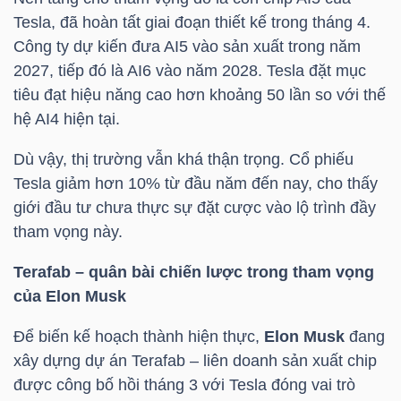
Tesla, đã hoàn tất giai đoạn thiết kế trong tháng 4.
Công ty dự kiến đưa AI5 vào sản xuất trong năm
2027, tiếp đó là AI6 vào năm 2028. Tesla đặt mục
TRÁI
tiêu đạt hiệu năng cao hơn khoảng 50 lần so với thế
PHIẾU
hệ AI4 hiện tại.
Dù vậy, thị trường vẫn khá thận trọng. Cổ phiếu
CÔNG
Tesla giảm hơn 10% từ đầu năm đến nay, cho thấy
CỤ
giới đầu tư chưa thực sự đặt cược vào lộ trình đầy
tham vọng này.
ĐẦU
TƯ
Terafab – quân bài chiến lược trong tham vọng
của Elon Musk
Để biến kế hoạch thành hiện thực,
Elon Musk
đang
TRUY
xây dựng dự án Terafab – liên doanh sản xuất chip
XUẤT
được công bố hồi tháng 3 với Tesla đóng vai trò
DỮ