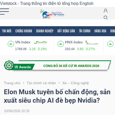
Vietstock - Trang thông tin điện tử tổng hợp
English
TIN MỚI
CHỨNG KHOÁN
DOANH NGHIỆP
BẤT ĐỘNG SẢN
TÀI CHÍNH
HÀNG HÓA
KIN
Tất cả
Tính năng
Ngành
Mã chứng khoán
Lãnh
VN-Index
HNX-Index
Tính
1768.06
3.28
0.19%
293.44
0.80
0.27%
năng
(-)
VIETSTOCK
Trang chủ
Tài chính cá nhân
Xe – Công nghệ
Elon Musk tuyên bố chấn động, sản
xuất siêu chip AI đè bẹp Nvidia?
CHỨNG
KHOÁN
10/06/2026 20:35