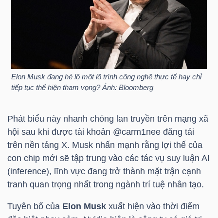
HÀNG
HÓA
KINH
Elon Musk đang hé lộ một lộ trình công nghệ thực tế hay chỉ
TẾ
tiếp tục thể hiện tham vọng? Ảnh: Bloomberg
Phát biểu này nhanh chóng lan truyền trên mạng xã
THẾ
hội sau khi được tài khoản @carm1nee đăng tải
GIỚI
trên nền tảng X. Musk nhấn mạnh rằng lợi thế của
con chip mới sẽ tập trung vào các tác vụ suy luận AI
(inference), lĩnh vực đang trở thành mặt trận cạnh
ĐÔNG
tranh quan trọng nhất trong ngành trí tuệ nhân tạo.
DƯƠNG
Tuyên bố của
Elon Musk
xuất hiện vào thời điểm