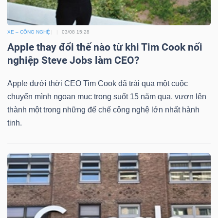
XE – CÔNG NGHỆ
03/08 15:28
Dữ
Apple thay đổi thế nào từ khi Tim Cook nối
liệu
nghiệp Steve Jobs làm CEO?
tài
Apple dưới thời CEO Tim Cook đã trải qua một cuộc
chính
chuyển mình ngoạn mục trong suốt 15 năm qua, vươn lên
thành một trong những đế chế công nghệ lớn nhất hành
tinh.