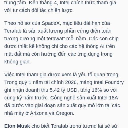
trung tâm. Đến tháng 4, Intel chính thức tham gia
LIỆU
với tư cách đối tác chiến lược.
Ngành
Theo hồ sơ của SpaceX, mục tiêu dài hạn của
(-)
Terafab là sản xuất lượng phần cứng điện toán
tương đương một terawatt mỗi năm. Các con chip
VS-
được thiết kế không chỉ cho các hệ thống AI trên
SECTOR
mặt đất mà còn hướng đến các ứng dụng trong
không gian.
Việc Intel tham gia được xem là yếu tố quan trọng.
Trong quý 1 năm tài chính 2026, mảng Intel Foundry
ghi nhận doanh thu 5,42 tỷ USD, tăng 16% so với
NĂNG
cùng kỳ năm trước. Công nghệ sản xuất Intel 18A
LƯỢNG
đã bước vào giai đoạn sản xuất quy mô lớn tại các
nhà máy ở Arizona và Oregon.
Elon Musk
cho biết Terafab trong tương lai sẽ sử