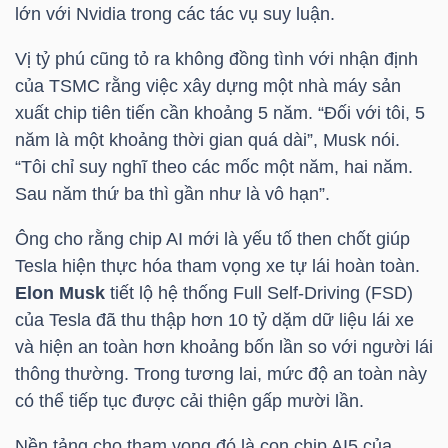
lớn với Nvidia trong các tác vụ suy luận.
Vị tỷ phú cũng tỏ ra không đồng tình với nhận định
NGÀNH
của TSMC rằng việc xây dựng một nhà máy sản
xuất chip tiên tiến cần khoảng 5 năm. “Đối với tôi, 5
năm là một khoảng thời gian quá dài”, Musk nói.
“Tôi chỉ suy nghĩ theo các mốc một năm, hai năm.
DOANH
Sau năm thứ ba thì gần như là vô hạn”.
NGHIỆP
Ông cho rằng chip AI mới là yếu tố then chốt giúp
Tesla hiện thực hóa tham vọng xe tự lái hoàn toàn.
CỔ
Elon Musk
tiết lộ hệ thống Full Self-Driving (FSD)
PHIẾU
của Tesla đã thu thập hơn 10 tỷ dặm dữ liệu lái xe
và hiện an toàn hơn khoảng bốn lần so với người lái
thông thường. Trong tương lai, mức độ an toàn này
có thể tiếp tục được cải thiện gấp mười lần.
PHÁI
SINH
Nền tảng cho tham vọng đó là con chip AI5 của