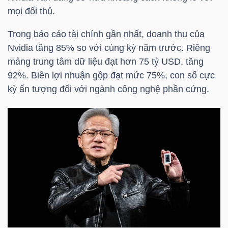
YẾU
mọi đối thủ.
Trong báo cáo tài chính gần nhất, doanh thu của
Nvidia tăng 85% so với cùng kỳ năm trước. Riêng
mảng trung tâm dữ liệu đạt hơn 75 tỷ USD, tăng
TIÊU
92%. Biên lợi nhuận gộp đạt mức 75%, con số cực
DÙNG
kỳ ấn tượng đối với ngành công nghệ phần cứng.
THIẾT
YẾU
CHĂM
SÓC
SỨC
KHỎE