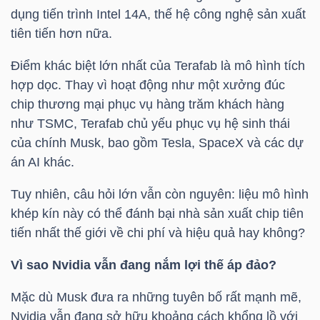
NGUYÊN
dụng tiến trình Intel 14A, thế hệ công nghệ sản xuất
VẬT
tiên tiến hơn nữa.
LIỆU
Điểm khác biệt lớn nhất của Terafab là mô hình tích
hợp dọc. Thay vì hoạt động như một xưởng đúc
chip thương mại phục vụ hàng trăm khách hàng
như TSMC, Terafab chủ yếu phục vụ hệ sinh thái
CÔNG
của chính Musk, bao gồm Tesla, SpaceX và các dự
NGHIỆP
án AI khác.
Tuy nhiên, câu hỏi lớn vẫn còn nguyên: liệu mô hình
khép kín này có thể đánh bại nhà sản xuất chip tiên
tiến nhất thế giới về chi phí và hiệu quả hay không?
TIÊU
Vì sao Nvidia vẫn đang nắm lợi thế áp đảo?
DÙNG
KHÔNG
Mặc dù Musk đưa ra những tuyên bố rất mạnh mẽ,
THIẾT
Nvidia vẫn đang sở hữu khoảng cách khổng lồ với