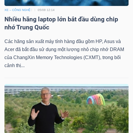
XE – CÔNG NGHỆ
05/08 12:14
Nhiều hãng laptop lớn bắt đầu dùng chip
nhớ Trung Quốc
Công
Các hãng sản xuất máy tính hàng đầu gồm HP, Asus và
cụ
Acer đã bắt đầu sử dụng một lượng nhỏ chip nhớ DRAM
đầu
của ChangXin Memory Technologies (CXMT), trong bối
tư
cảnh thị...
Truyền
thông
tài
chính