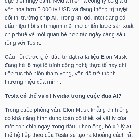
đặc biệt nhạy cảm. Nvidia hiện là công ty có giá trị
vốn hóa hơn 5.000 tỷ USD và đang thống trị tuyệt
TÀI
đối thị trường chip AI. Trong khi đó, Intel đang có
CHÍNH
dấu hiệu hồi sinh mạnh mẽ nhờ chiến lược sản xuất
CÁ
chip thuê và mối quan hệ hợp tác ngày càng sâu
NHÂN
rộng với Tesla.
Câu hỏi được giới đầu tư đặt ra là liệu Elon Musk
đang hé lộ một lộ trình công nghệ thực tế hay chỉ
PHÂN
tiếp tục thể hiện tham vọng, vốn đã trở thành
TÍCH
thương hiệu của mình.
VIETSTOCKFINANCE
Tesla có thể vượt Nvidia trong cuộc đua AI?
Trong cuộc phỏng vấn, Elon Musk khẳng định ông
có khả năng hình dung toàn bộ thiết kế vật lý của
VĨ
một con chip ngay trong đầu. Theo ông, bộ xử lý AI
MÔ
thế hệ tiếp theo của Tesla sẽ tạo ra khoảng cách rất