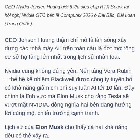
CEO Nvidia Jensen Huang giới thiệu siêu chip RTX Spark tại
hội nghị Nvidia GTC bên lề Computex 2026 ở Đài Bắc, Đài Loan
(Trung Quốc).
TÀI
CHÍNH
CEO Jensen Huang thậm chí mô tả làn sóng xây
dựng các “nhà máy AI” trên toàn cầu là đợt mở rộng
cơ sở hạ tầng lớn nhất trong lịch sử nhân loại.
Nvidia cũng không đứng yên. Nền tảng Vera Rubin
CÔNG
– thế hệ kế nhiệm Blackwell được công ty tuyên bố
NGHỆ
có khả năng giảm chi phí suy luận AI tới 10 lần. Đây
THÔNG
chính là lĩnh vực mà Elon Musk cho rằng Tesla sẽ
TIN
vượt mặt NVIDIA, đồng nghĩa hai bên đang hướng
tới cùng một chiến trường cạnh tranh.
Lịch sử của
Elon Musk
cho thấy cả hai khả năng
đều có thể xảy ra.