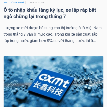
ngữ
XE – CÔNG NGHỆ
05/08 15:36
(-)
Ô tô nhập khẩu tăng kỷ lục, xe lắp ráp bất
ngờ chững lại trong tháng 7
Dịch
Lượng xe mới được bổ sung cho thị trường ô tô Việt Nam
vụ
trong tháng 7 vẫn ở mức cao. Trong khi xe sản xuất, lắp
(-)
ráp trong nước giảm hơn 9% so với tháng trước thì ô...
Đào
tạo
Sách
tài
chính