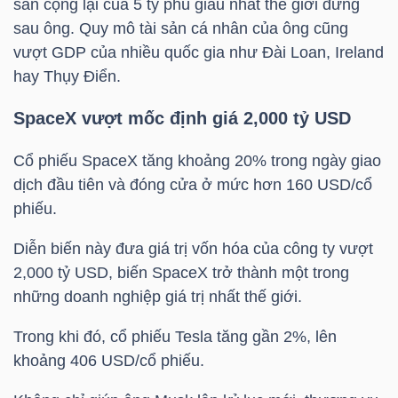
sản cộng lại của 5 tỷ phú giàu nhất thế giới đứng
sau ông. Quy mô tài sản cá nhân của ông cũng
TÀI
vượt GDP của nhiều quốc gia như Đài Loan, Ireland
CHÍNH
hay Thụy Điển.
CÁ
SpaceX vượt mốc định giá 2,000
tỷ USD
NHÂN
Cổ phiếu SpaceX tăng khoảng 20% trong ngày giao
dịch đầu tiên và đóng cửa ở mức hơn 160 USD/cổ
PHÂN
phiếu.
TÍCH
Diễn biến này đưa giá trị vốn hóa của công ty vượt
VIETSTOCKFINANCE
2,000
tỷ USD
, biến SpaceX trở thành một trong
những doanh nghiệp giá trị nhất thế giới.
Trong khi đó, cổ phiếu Tesla tăng gần 2%, lên
VĨ
khoảng 406 USD/cổ phiếu.
MÔ