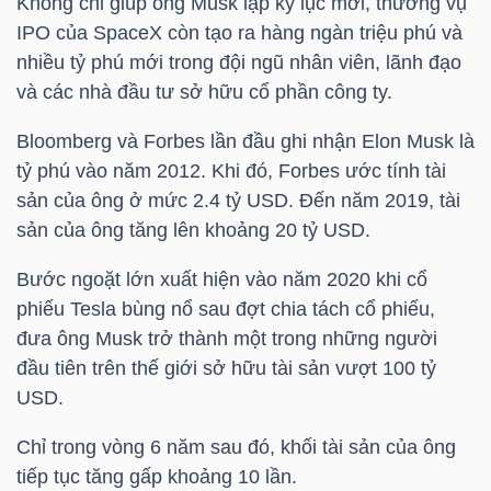
Không chỉ giúp ông Musk lập kỷ lục mới, thương vụ
IPO của SpaceX còn tạo ra hàng ngàn triệu phú và
nhiều tỷ phú mới trong đội ngũ nhân viên, lãnh đạo
NGÀNH
và các nhà đầu tư sở hữu cổ phần công ty.
Bloomberg và Forbes lần đầu ghi nhận Elon Musk là
tỷ phú vào năm 2012. Khi đó, Forbes ước tính tài
DOANH
sản của ông ở mức 2.4
tỷ USD
. Đến năm 2019, tài
NGHIỆP
sản của ông tăng lên khoảng 20
tỷ USD
.
Bước ngoặt lớn xuất hiện vào năm 2020 khi cổ
phiếu Tesla bùng nổ sau đợt chia tách cổ phiếu,
CỔ
đưa ông Musk trở thành một trong những người
PHIẾU
đầu tiên trên thế giới sở hữu tài sản vượt 100
tỷ
USD
.
Chỉ trong vòng 6 năm sau đó, khối tài sản của ông
PHÁI
tiếp tục tăng gấp khoảng 10 lần.
SINH