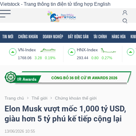
Vietstock - Trang thông tin điện tử tổng hợp
English
TIN MỚI
CHỨNG KHOÁN
DOANH NGHIỆP
BẤT ĐỘNG SẢN
TÀI CHÍNH
HÀNG HÓA
KIN
Tất cả
Tính năng
Ngành
Mã chứng khoán
Lãnh
VN-Index
HNX-Index
Tính
1768.06
3.28
0.19%
293.44
0.80
0.27%
năng
(-)
VIETSTOCK
Trang chủ
Thế giới
Chứng khoán thế giới
Elon Musk vượt mốc 1,000 tỷ USD,
giàu hơn 5 tỷ phú kế tiếp cộng lại
CHỨNG
KHOÁN
13/06/2026 10:55