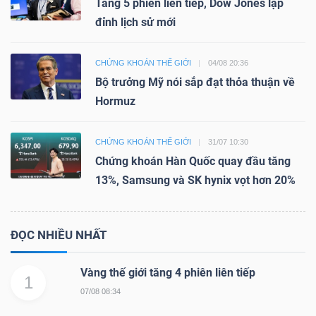
Tăng 5 phiên liên tiếp, Dow Jones lập
đỉnh lịch sử mới
CHỨNG KHOÁN THẾ GIỚI
04/08 20:36
Bộ trưởng Mỹ nói sắp đạt thỏa thuận về
Hormuz
CHỨNG KHOÁN THẾ GIỚI
31/07 10:30
Chứng khoán Hàn Quốc quay đầu tăng
13%, Samsung và SK hynix vọt hơn 20%
ĐỌC NHIỀU NHẤT
Vàng thế giới tăng 4 phiên liên tiếp
1
07/08 08:34