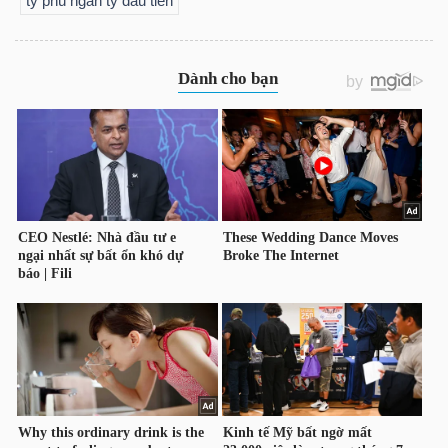
tỷ phú ngàn tỷ đầu tiên
NGUYÊN
VẬT
LIỆU
CÔNG
NGHIỆP
TIÊU
DÙNG
KHÔNG
THIẾT