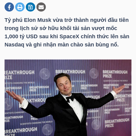
Tỷ phú Elon Musk vừa trở thành người đầu tiên
DOANH
trong lịch sử sở hữu khối tài sản vượt mốc
NGHIỆP
1,000
tỷ USD
sau khi SpaceX chính thức lên sàn
Nasdaq và ghi nhận màn chào sàn bùng nổ.
BẤT
ĐỘNG
SẢN
TÀI
CHÍNH