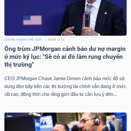
DỊCH
VỤ
TRUYỀN
THÔNG
CHỨNG KHOÁN THẾ GIỚI
06/08 11:52
Ông trùm JPMorgan cảnh báo dư nợ margin
ở mức kỷ lục: "Sẽ có ai đó làm rung chuyển
TIỆN
thị trường"
ÍCH
CEO JPMorgan Chase Jamie Dimon cảnh báo mức độ sử
dụng đòn bẩy trên các thị trường tài chính vẫn đang ở mức
rất cao, đồng thời cho rằng giới đầu tư cần lưu ý đến...
BẤT
ĐỘNG
SẢN