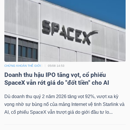
Bài
viết
của
tác
giả
(-)
CHỨNG KHOÁN THẾ GIỚI
05/08 14:53
Báo
Doanh thu hậu IPO tăng vọt, cổ phiếu
cáo
SpaceX vẫn rớt giá do "đốt tiền" cho AI
phân
tích
Dù doanh thu quý 2 năm 2026 tăng vọt 92%, vượt xa kỳ
(-)
vọng nhờ sự bùng nổ của mảng Internet vệ tinh Starlink và
AI, cổ phiếu SpaceX vẫn trượt giá do giới đầu tư lo...
Thuật