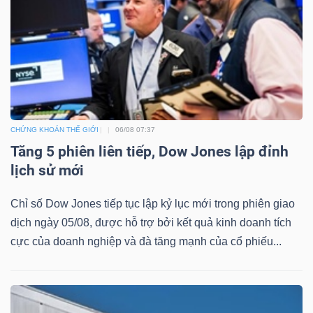
Mã
chứng
khoán
(-)
Tất cả
Cổ phiếu
Chỉ số
Chứng chỉ quỹ
Chứng 
CHỨNG KHOÁN THẾ GIỚI
06/08 07:37
Lãnh
Tăng 5 phiên liên tiếp, Dow Jones lập đỉnh
đạo
lịch sử mới
(-)
Chỉ số Dow Jones tiếp tục lập kỷ lục mới trong phiên giao
Tất cả
Người nội bộ
Người liên quan
Cổ đông lớn
dịch ngày 05/08, được hỗ trợ bởi kết quả kinh doanh tích
cực của doanh nghiệp và đà tăng mạnh của cổ phiếu...
Tin
tức
(-)