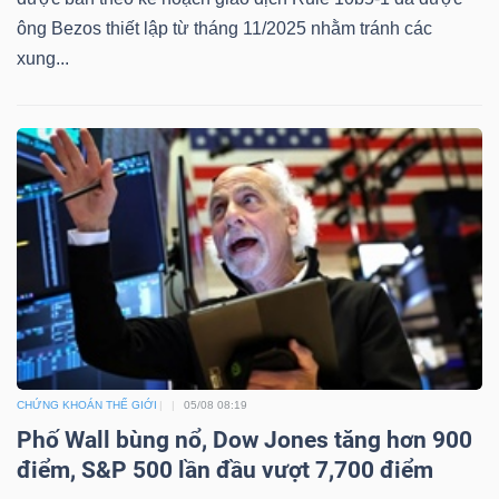
ông Bezos thiết lập từ tháng 11/2025 nhằm tránh các
xung...
Dữ
liệu
tài
chính
CHỨNG KHOÁN THẾ GIỚI
05/08 08:19
Phố Wall bùng nổ, Dow Jones tăng hơn 900
điểm, S&P 500 lần đầu vượt 7,700 điểm