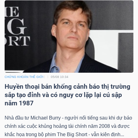
ngữ
(-)
Dịch
vụ
(-)
Đào
CHỨNG KHOÁN THẾ GIỚI
05/08 10:34
tạo
Huyền thoại bán khống cảnh báo thị trường
sắp tạo đỉnh và có nguy cơ lặp lại cú sập
năm 1987
Nhà đầu tư Michael Burry - người nổi tiếng sau khi dự báo
Sách
chính xác cuộc khủng hoảng tài chính năm 2008 và được
tài
khắc họa trong bộ phim The Big Short - vẫn kiên định...
chính