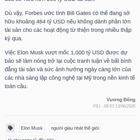
LIỆU
Dù vậy, Forbes ước tính Bill Gates có thể đang sở
hữu khoảng 464
tỷ USD
nếu không dành phần lớn
Ngành
tài sản cho các hoạt động từ thiện trong nhiều thập
(-)
kỷ qua.
VS-
Việc Elon Musk vượt mốc 1,000
tỷ USD
được dự
SECTOR
báo sẽ làm nóng trở lại cuộc tranh luận về bất bình
đẳng tài sản và sức ảnh hưởng ngày càng lớn của
các nhà sáng lập công nghệ tại Mỹ trong nền kinh tế
toàn cầu.
NĂNG
Vương Đông
FILI
- 09:53 13/06/2026
LƯỢNG
Elon Musk
người giàu nhát thế giới