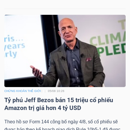
Công
cụ
đầu
tư
CHỨNG KHOÁN THẾ GIỚI
05/08 10:26
Truyền
Tỷ phú Jeff Bezos bán 15 triệu cổ phiếu
thông
Amazon trị giá hơn 4 tỷ USD
tài
chính
Theo hồ sơ Form 144 công bố ngày 4/8, số cổ phiếu sẽ
được bán theo kế hoạch giao dịch Rule 10b5-1 đã được