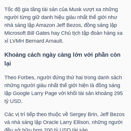
Tốc độ gia tăng tài sản của Musk vượt xa những
người từng giữ danh hiệu giàu nhất thế giới như
TRÁI
nhà sáng lập Amazon Jeff Bezos, đồng sáng lập
PHIẾU
Microsoft Bill Gates hay Chủ tịch tập đoàn hàng xa
xỉ LVMH Bernard Arnault.
Khoảng cách ngày càng lớn với phần còn
CÔNG
lại
CỤ
ĐẦU
Theo Forbes, người đứng thứ hai trong danh sách
TƯ
những người giàu nhất thế giới hiện là đồng sáng
lập Google Larry Page với khối tài sản khoảng 295
tỷ USD
.
TRUY
Các vị trí tiếp theo thuộc về Sergey Brin, Jeff Bezos
XUẤT
và nhà sáng lập Oracle Larry Ellison, những người
DỮ
đều sở hữu hơn 200
tỷ USD
tài sản.