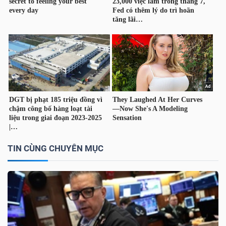
YẾU
TIÊU
DÙNG
THIẾT
YẾU
TIN CÙNG CHUYÊN MỤC
CHĂM
SÓC
SỨC
KHỎE