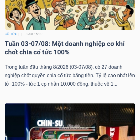
CỔ TỨC
02/08 15:00
Công
Tuần 03-07/08: Một doanh nghiệp cơ khí
cụ
chốt chia cổ tức 100%
đầu
tư
Trong tuần đầu tháng 8/2026 (03-07/08), có 27 doanh
nghiệp chốt quyền chia cổ tức bằng tiền. Tỷ lệ cao nhất lên
tới 100% - tức 1 cp nhận 10,000 đồng, thuộc về 1...
Truyền
thông
tài
chính