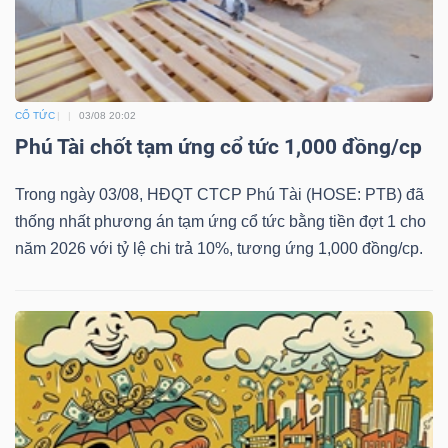
ngữ
(-)
Dịch
CỔ TỨC
03/08 20:02
vụ
Phú Tài chốt tạm ứng cổ tức 1,000 đồng/cp
(-)
Trong ngày 03/08, HĐQT CTCP Phú Tài (HOSE: PTB) đã
thống nhất phương án tạm ứng cổ tức bằng tiền đợt 1 cho
Đào
năm 2026 với tỷ lệ chi trả 10%, tương ứng 1,000 đồng/cp.
tạo
Sách
tài
chính