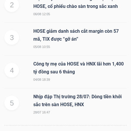
YẾU
2
HOSE, cổ phiếu chào sàn trong sắc xanh
06/08 12:05
HOSE giảm danh sách cắt margin còn 57
3
TIÊU
mã, TIX được “gỡ án”
DÙNG
05/08 10:55
THIẾT
YẾU
Công ty mẹ của HOSE và HNX lãi hơn 1,400
4
tỷ đồng sau 6 tháng
04/08 18:39
Nhịp đập Thị trường 28/07: Dòng tiền khởi
CHĂM
5
sắc trên sàn HOSE, HNX
SÓC
28/07 16:47
SỨC
KHỎE