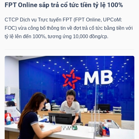
FPT Online sắp trả cổ tức tiền tỷ lệ 100%
Mã
chứng
CTCP Dịch vụ Trực tuyến FPT (FPT Online, UPCoM:
khoán
FOC) vừa công bố thông tin về đợt trả cổ tức bằng tiền với
(-)
tỷ lệ lên đến 100%, tương ứng 10,000 đồng/cp.
Tất cả
Cổ phiếu
Chỉ số
Chứng chỉ quỹ
Chứng 
Lãnh
đạo
(-)
Tất cả
Người nội bộ
Người liên quan
Cổ đông lớn
Tin
tức
(-)