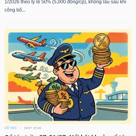
1/2026 theo tỷ lệ 50% (5,000 đồng/cp), không lâu sau khi
công bố...
CỔ TỨC
26/07 15:00