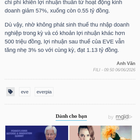
chi phí khiến lợi nhuận thuần từ hoạt động kinh
doanh giảm 57%, xuống còn 0.55 tỷ đồng.
Dù vậy, nhờ không phát sinh thuế thu nhập doanh
TRÁI
nghiệp trong kỳ và có khoản lợi nhuận khác hơn
PHIẾU
500 triệu đồng, lợi nhuận sau thuế của
EVE
vẫn
tăng nhẹ 3% so với cùng kỳ, đạt 1.13 tỷ đồng.
CÔNG
Anh Văn
FILI
- 09:50 06/06/2026
CỤ
ĐẦU
TƯ
eve
everpia
TRUY
XUẤT
DỮ