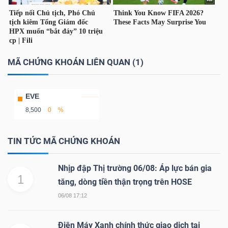
NGUYÊN
VẬT
LIỆU
MÃ CHỨNG KHOÁN LIÊN QUAN (1)
EVE
CÔNG
8,500
0
%
NGHIỆP
TIN TỨC MÃ CHỨNG KHOÁN
Nhịp đập Thị trường 06/08: Áp lực bán gia
TIÊU
1
tăng, dòng tiền thận trọng trên HOSE
DÙNG
06/08 17:12
KHÔNG
THIẾT
Điện Máy Xanh chính thức giao dịch tại