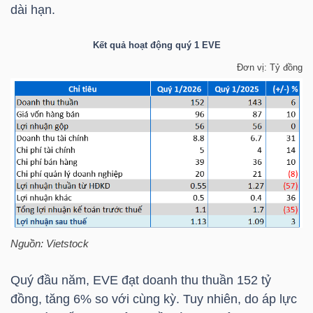
dài hạn.
Kết quả hoạt động quý 1
EVE
NGÀNH
Đơn vị: Tỷ đồng
DOANH
NGHIỆP
CỔ
PHIẾU
Nguồn: Vietstock
Quý đầu năm,
EVE
đạt doanh thu thuần 152 tỷ
PHÁI
đồng, tăng 6% so với cùng kỳ. Tuy nhiên, do áp lực
SINH