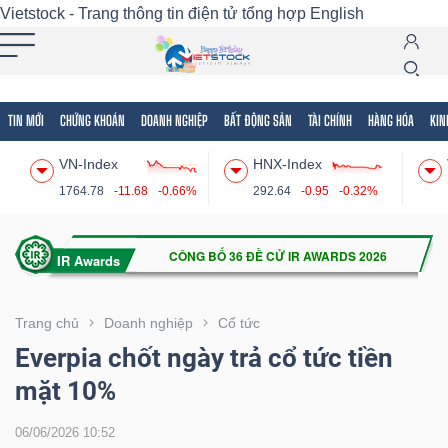
Vietstock - Trang thông tin điện tử tổng hợp
English
TIN MỚI
CHỨNG KHOÁN
DOANH NGHIỆP
BẤT ĐỘNG SẢN
TÀI CHÍNH
HÀNG HÓA
KIN
Tất cả
Tính năng
Ngành
Mã chứng khoán
Lãnh
VN-Index
HNX-Index
Tính
1764.78
-11.68
-0.66%
292.64
-0.95
-0.32%
năng
(-)
VIETSTOCK
Trang chủ
Doanh nghiệp
Cổ tức
Everpia chốt ngày trả cổ tức tiền
mặt 10%
CHỨNG
KHOÁN
06/06/2026 10:52