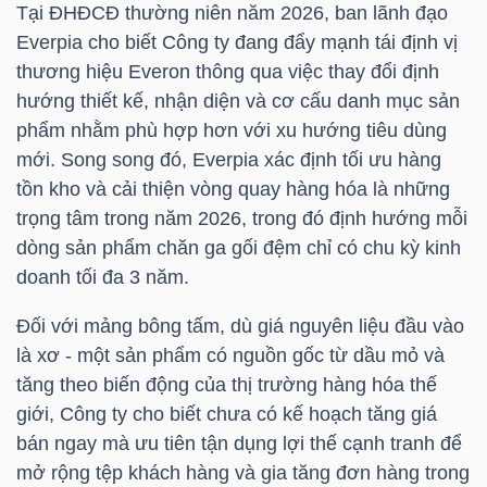
Tại ĐHĐCĐ thường niên năm 2026, ban lãnh đạo
Everpia cho biết Công ty đang đẩy mạnh tái định vị
TÀI
thương hiệu Everon thông qua việc thay đổi định
CHÍNH
hướng thiết kế, nhận diện và cơ cấu danh mục sản
CÁ
phẩm nhằm phù hợp hơn với xu hướng tiêu dùng
NHÂN
mới. Song song đó, Everpia xác định tối ưu hàng
tồn kho và cải thiện vòng quay hàng hóa là những
trọng tâm trong năm 2026, trong đó định hướng mỗi
PHÂN
dòng sản phẩm chăn ga gối đệm chỉ có chu kỳ kinh
TÍCH
doanh tối đa 3 năm.
VIETSTOCKFINANCE
Đối với mảng bông tấm, dù giá nguyên liệu đầu vào
là xơ - một sản phẩm có nguồn gốc từ dầu mỏ và
tăng theo biến động của thị trường hàng hóa thế
giới, Công ty cho biết chưa có kế hoạch tăng giá
VĨ
bán ngay mà ưu tiên tận dụng lợi thế cạnh tranh để
MÔ
mở rộng tệp khách hàng và gia tăng đơn hàng trong