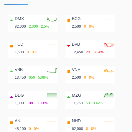
DMX
BCG
82,000
2,000
2.5%
2,500
0
0%
TCD
BVB
1,500
0
0%
12,450
-50
-0.4%
VBB
VNE
13,450
650
5.08%
2,500
0
0%
DDG
MZG
1,000
100
11.11%
11,950
50
0.42%
ANI
NHD
48,100
0
0%
62,000
0
0%