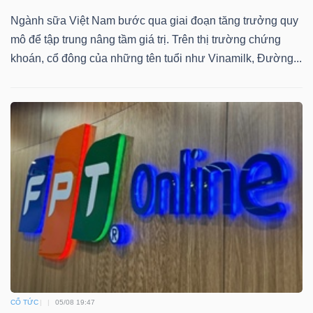
DỊCH
Ngành sữa Việt Nam bước qua giai đoạn tăng trưởng quy
VỤ
mô để tập trung nâng tầm giá trị. Trên thị trường chứng
TRUYỀN
khoán, cổ đông của những tên tuổi như Vinamilk, Đường...
THÔNG
TIỆN
ÍCH
BẤT
ĐỘNG
SẢN
CỔ TỨC
05/08 19:47