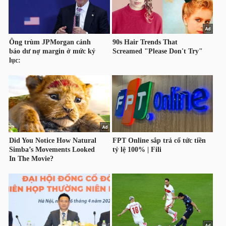
LIỆU
Ngành
(-)
VS-
SECTOR
NĂNG
LƯỢNG