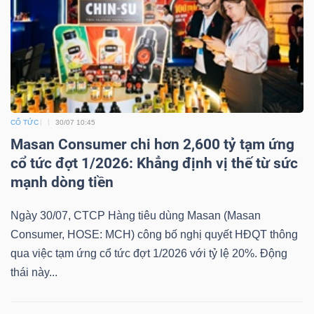
Dữ
liệu
tài
chính
CỔ TỨC
30/07 10:45
Masan Consumer chi hơn 2,600 tỷ tạm ứng
cổ tức đợt 1/2026: Khẳng định vị thế từ sức
mạnh dòng tiền
Ngày 30/07, CTCP Hàng tiêu dùng Masan (Masan
Consumer, HOSE: MCH) công bố nghị quyết HĐQT thông
qua việc tạm ứng cổ tức đợt 1/2026 với tỷ lệ 20%. Động
thái này...