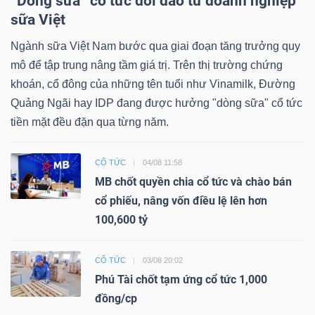
“Dòng sữa” cổ tức dồi dào từ doanh nghiệp
sữa Việt
Ngành sữa Việt Nam bước qua giai đoạn tăng trưởng quy
mô để tập trung nâng tầm giá trị. Trên thị trường chứng
khoán, cổ đông của những tên tuổi như Vinamilk, Đường
Quảng Ngãi hay IDP đang được hưởng "dòng sữa" cổ tức
tiền mặt đều đặn qua từng năm.
CỔ TỨC
04/08 11:58
MB chốt quyền chia cổ tức và chào bán
cổ phiếu, nâng vốn điều lệ lên hơn
100,600 tỷ
CỔ TỨC
03/08 20:02
Phú Tài chốt tạm ứng cổ tức 1,000
đồng/cp