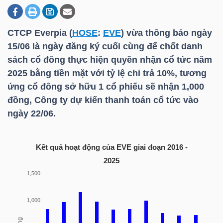
CTCP Everpia (
HOSE
:
EVE
) vừa thông báo ngày
DOANH
15/06 là ngày đăng ký cuối cùng để chốt danh
NGHIỆP
sách cổ đông thực hiện quyền nhận cổ tức năm
2025 bằng tiền mặt với tỷ lệ chi trả 10%, tương
ứng cổ đông sở hữu 1 cổ phiếu sẽ nhận 1,000
BẤT
đồng, Công ty dự kiến thanh toán cổ tức vào
ĐỘNG
ngày 22/06.
SẢN
Kết quả hoạt động của
EVE
giai đoạn 2016 -
2025
TÀI
CHÍNH