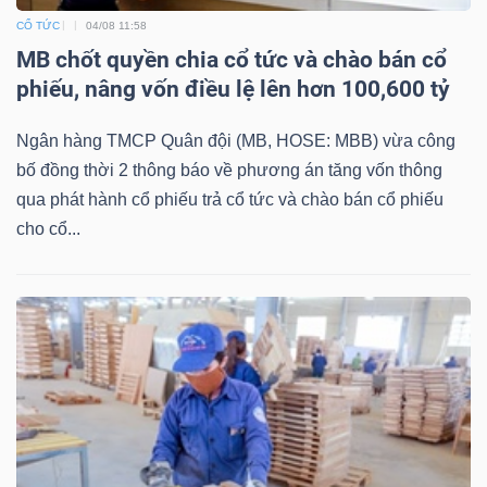
CỔ TỨC
04/08 11:58
Bài
MB chốt quyền chia cổ tức và chào bán cổ
viết
phiếu, nâng vốn điều lệ lên hơn 100,600 tỷ
của
tác
Ngân hàng TMCP Quân đội (MB, HOSE: MBB) vừa công
giả
bố đồng thời 2 thông báo về phương án tăng vốn thông
(-)
qua phát hành cổ phiếu trả cổ tức và chào bán cổ phiếu
cho cổ...
Báo
cáo
phân
tích
(-)
Thuật