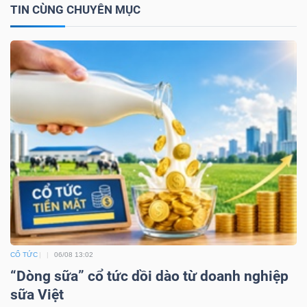
TIN CÙNG CHUYÊN MỤC
TÀI
CHÍNH
CÔNG
NGHỆ
THÔNG
TIN
CỔ TỨC
06/08 13:02
“Dòng sữa” cổ tức dồi dào từ doanh nghiệp
sữa Việt