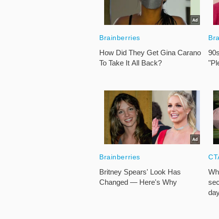
TRÁI
PHIẾU
CÔNG
CỤ
ĐẦU
TƯ
TRUY
XUẤT
DỮ