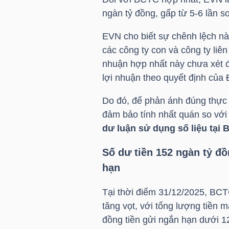
HÀNG
ngàn tỷ đồng, gấp từ 5-6 lần so
HÓA
EVN
cho biết sự chênh lệch n
các công ty con và công ty liên
nhuận hợp nhất này chưa xét đ
KINH
lợi nhuận theo quyết định củ
TẾ
Do đó, để phản ánh đúng thực t
đảm bảo tính nhất quán so với
dư luận sử dụng số liệu tại 
THẾ
GIỚI
Số dư tiền 152 ngàn tỷ đồ
hạn
ĐÔNG
Tại thời điểm 31/12/2025, BC
tăng vọt, với tổng lượng tiền 
DƯƠNG
đồng tiền gửi ngắn hạn dưới 1