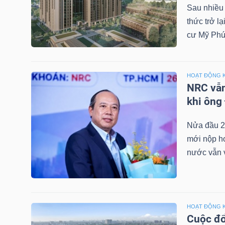
Sau nhiều
NGUYÊN
thức trở l
VẬT
cư Mỹ Phú
LIỆU
HOẠT ĐỘNG 
NRC vẫn
CÔNG
khi ông
NGHIỆP
Nửa đầu 2
mới nộp hơ
nước vẫn v
TIÊU
DÙNG
KHÔNG
HOẠT ĐỘNG 
THIẾT
Cuộc đổ