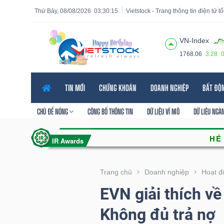
Thứ Bảy, 08/08/2026
03:30:16
Vietstock - Trang thông tin điện tử 
VN-Index
1768.06
3.28
Tất cả
Tính năng
Ngành
Mã chứng khoán
Lãnh
TIN MỚI
CHỨNG KHOÁN
DOANH NGHIỆP
BẤT ĐỘ
Tính
năng
CHỦ ĐỀ NÓNG
CÔNG BỐ THÔNG TIN
DỮ LIỆU VĨ MÔ
DỮ LIỆU NGÀ
(-)
VIETSTOCK
Trang chủ
Doanh nghiệp
Hoạt đ
EVN giải thích về
CHỨNG
Không đủ trả nợ
KHOÁN