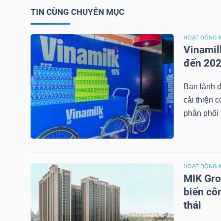
LIỆU
TIN CÙNG CHUYÊN MỤC
Ngành
HOẠT ĐỘNG 
(-)
Vinamil
đến 20
VS-
SECTOR
Ban lãnh đ
cải thiện 
phân phối t
NĂNG
HOẠT ĐỘNG 
LƯỢNG
MIK Gro
biến cô
thái