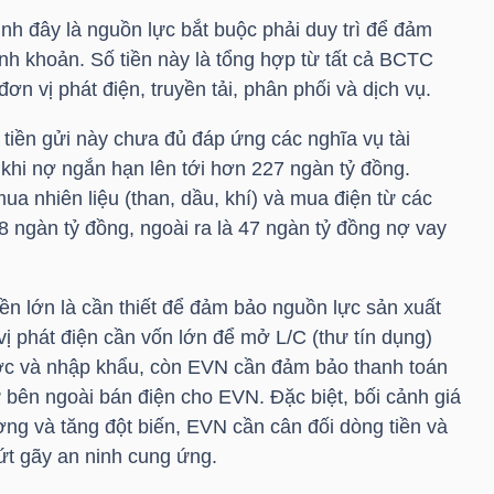
nh đây là nguồn lực bắt buộc phải duy trì để đảm
nh khoản. Số tiền này là tổng hợp từ tất cả BCTC
ơn vị phát điện, truyền tải, phân phối và dịch vụ.
 tiền gửi này chưa đủ đáp ứng các nghĩa vụ tài
khi nợ ngắn hạn lên tới hơn 227 ngàn tỷ đồng.
ua nhiên liệu (than, dầu, khí) và mua điện từ các
 ngàn tỷ đồng, ngoài ra là 47 ngàn tỷ đồng nợ vay
tiền lớn là cần thiết để đảm bảo nguồn lực sản xuất
vị phát điện cần vốn lớn để mở L/C (thư tín dụng)
ước và nhập khẩu, còn
EVN
cần đảm bảo thanh toán
ư bên ngoài bán điện cho
EVN
. Đặc biệt, bối cảnh giá
ường và tăng đột biến,
EVN
cần cân đối dòng tiền và
ứt gãy an ninh cung ứng.