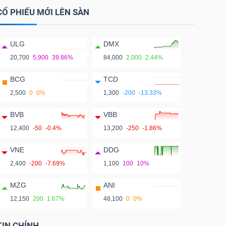
CỔ PHIẾU MỚI LÊN SÀN
ULG
DMX
20,700
5,900
39.86%
84,000
2,000
2.44%
BCG
TCD
2,500
0
0%
1,300
-200
-13.33%
BVB
VBB
12,400
-50
-0.4%
13,200
-250
-1.86%
VNE
DDG
2,400
-200
-7.69%
1,100
100
10%
MZG
ANI
12,150
200
1.67%
48,100
0
0%
TIN CHÍNH