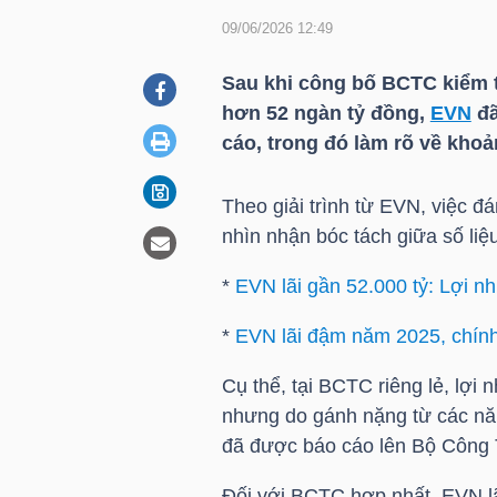
09/06/2026 12:49
DOANH
Sau khi công bố BCTC kiểm t
NGHIỆP
hơn 52 ngàn tỷ đồng,
EVN
đã
cáo, trong đó làm rõ về khoản
Theo giải trình từ
EVN
, việc đ
BẤT
nhìn nhận bóc tách giữa số liệ
ĐỘNG
SẢN
*
EVN lãi gần 52.000 tỷ: Lợi nh
*
EVN lãi đậm năm 2025, chính 
TÀI
Cụ thể, tại BCTC riêng lẻ, lợi
CHÍNH
nhưng do gánh nặng từ các n
đã được báo cáo lên Bộ Công 
Đối với BCTC hợp nhất,
EVN
l