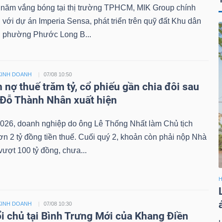
 năm vắng bóng tại thị trường TPHCM, MIK Group chính
ại với dự án Imperia Sensa, phát triển trên quỹ đất Khu dân
 phường Phước Long B...
KINH DOANH
07/08 10:50
 nợ thuế trăm tỷ, cổ phiếu gần chia đôi sau
 Đỗ Thành Nhân xuất hiện
026, doanh nghiệp do ông Lê Thống Nhất làm Chủ tịch
n 2 tỷ đồng tiền thuế. Cuối quý 2, khoản còn phải nộp Nhà
ượt 100 tỷ đồng, chưa...
H
KINH DOANH
07/08 10:30
i chủ tại Bình Trưng Mới của Khang Điền