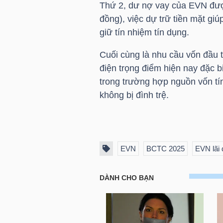
Thứ 2, dư nợ vay của
EVN
được
đồng), việc dự trữ tiền mặt g
giữ tín nhiệm tín dụng.
NGÀNH
Cuối cùng là nhu cầu vốn đầu
điện trọng điểm hiện nay đặc b
trong trường hợp nguồn vốn tí
DOANH
không bị đình trệ.
NGHIỆP
CỔ
EVN
BCTC 2025
EVN lãi
PHIẾU
PHÁI
SINH