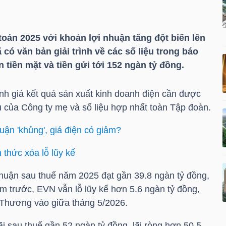
oán 2025 với khoản lợi nhuận tăng đột biến lên
 có văn bản giải trình về các số liệu trong báo
 tiền mặt và tiền gửi tới 152 ngàn tỷ đồng.
ánh giá kết quả sản xuất kinh doanh điện cần được
u của Công ty mẹ và số liệu hợp nhất toàn Tập đoàn.
uận 'khủng', giá điện có giảm?
thức xóa lỗ lũy kế
 nhuận sau thuế năm 2025 đạt gần 39.8 ngàn tỷ đồng,
ăm trước,
EVN
vẫn lỗ lũy kế hơn 5.6 ngàn tỷ đồng,
Thương vào giữa tháng 5/2026.
ãi sau thuế gần 52 ngàn tỷ đồng, lãi ròng hơn 50.5