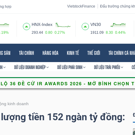
VietstockFinance
Đấu trường chứng k
tổng hợp
HNX-Index
VN30
0.19%
293.44
0.80
0.27%
1911.09
8.30
0.44%
 đạo
Tin tức
Báo cáo phân tích
Thuật ngữ
Dịch vụ
NG SẢN
TÀI CHÍNH
HÀNG HÓA
KINH TẾ
THẾ GIỚI
TÀI CHÍNH CÁ N
NH
DỮ LIỆU DOANH NGHIỆP
DỮ LIỆU PHÁI SINH
DỮ LIỆU TRÁI PHIẾU
C
ộng kinh doanh
 lượng tiền 152 ngàn tỷ đồng: