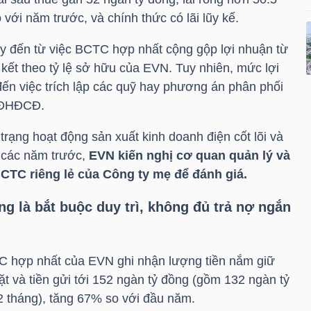
 với năm trước, và chính thức có lãi lũy kế.
ày đến từ việc BCTC hợp nhất cộng gộp lợi nhuận từ
 kết theo tỷ lệ sở hữu của
EVN
. Tuy nhiên, mức lợi
ến việc trích lập các quỹ hay phương án phân phối
a ĐHĐCĐ.
rạng hoạt động sản xuất kinh doanh điện cốt lõi và
 các năm trước,
EVN
kiến nghị cơ quan quản lý và
BCTC riêng lẻ của Công ty mẹ để đánh giá.
ng là bắt buộc duy trì, không đủ trả nợ ngắn
TC hợp nhất của
EVN
ghi nhận lượng tiền nắm giữ
mặt và tiền gửi tới 152 ngàn tỷ đồng (gồm 132 ngàn tỷ
2 tháng), tăng 67% so với đầu năm.