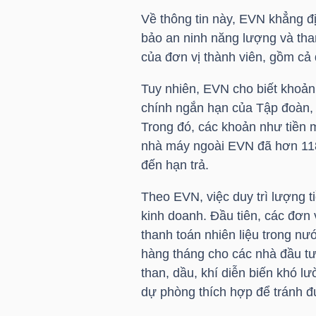
Về thông tin này,
EVN
khẳng đị
TÀI
bảo an ninh năng lượng và tha
CHÍNH
của đơn vị thành viên, gồm cả đ
CÁ
Tuy nhiên,
EVN
cho biết khoản
NHÂN
chính ngắn hạn của Tập đoàn, 
Trong đó, các khoản như tiền m
nhà máy ngoài
EVN
đã hơn 118
PHÂN
đến hạn trả.
TÍCH
Theo
EVN
, việc duy trì lượng 
VIETSTOCKFINANCE
kinh doanh. Đầu tiên, các đơn 
thanh toán nhiên liệu trong n
hàng tháng cho các nhà đầu t
than, dầu, khí diễn biến khó l
VĨ
dự phòng thích hợp để tránh đ
MÔ