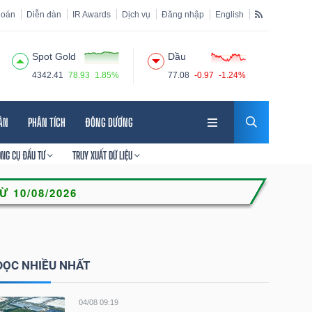
hoán
Diễn đàn
IR Awards
Dịch vụ
Đăng nhập
English
Spot Gold
Dầu
4342.41
78.93
1.85%
77.08
-0.97
-1.24%
HÂN
PHÂN TÍCH
ĐÔNG DƯƠNG
ÔNG CỤ ĐẦU TƯ
TRUY XUẤT DỮ LIỆU
ĐỌC NHIỀU NHẤT
04/08 09:19