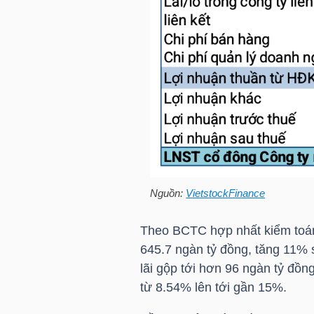
HÀNG
HÓA
KINH
TẾ
THẾ
Nguồn:
VietstockFinance
GIỚI
Theo BCTC hợp nhất kiểm toá
645.7 ngàn tỷ đồng, tăng 11% 
ĐÔNG
lãi gộp tới hơn 96 ngàn tỷ đồn
DƯƠNG
từ 8.54% lên tới gần 15%.