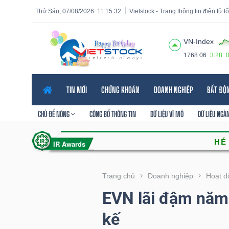
Thứ Sáu, 07/08/2026
11:15:33
Vietstock - Trang thông tin điện tử 
VN-Index
1768.06
3.28
Tất cả
Tính năng
Ngành
Mã chứng khoán
Lãnh
TIN MỚI
CHỨNG KHOÁN
DOANH NGHIỆP
BẤT ĐỘ
Tính
năng
CHỦ ĐỀ NÓNG
CÔNG BỐ THÔNG TIN
DỮ LIỆU VĨ MÔ
DỮ LIỆU NGÀ
(-)
VIETSTOCK
Trang chủ
Doanh nghiệp
Hoạt đ
EVN lãi đậm năm 
CHỨNG
kế
KHOÁN