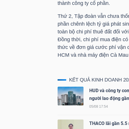
thành công ty cổ phần.
Thứ 2, Tập đoàn vẫn chưa thốn
TRÁI
phần chênh lệch tỷ giá phát sin
toàn bộ chi phí thuê đất đối vớ
PHIẾU
Đồng thời, chi phí mua điện c
thức về đơn giá cước phí vận
HCM và nhà máy điện Cà Mau 
CÔNG
CỤ
ĐẦU
KẾT QUẢ KINH DOANH 20
TƯ
HUD và công ty con
người lao động gần
05/08 17:54
TRUY
XUẤT
THACO lãi gần 5.5 n
DỮ