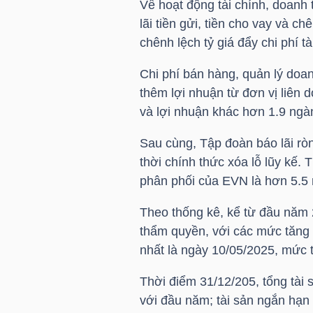
Về hoạt động tài chính, doanh 
lãi tiền gửi, tiền cho vay và ch
TÀI
chênh lệch tỷ giá đẩy chi phí t
CHÍNH
CÁ
Chi phí bán hàng, quản lý doan
thêm lợi nhuận từ đơn vị liên 
NHÂN
và lợi nhuận khác hơn 1.9 ngàn
Sau cùng, Tập đoàn báo lãi rò
PHÂN
thời chính thức xóa lỗ lũy kế.
TÍCH
phân phối của
EVN
là hơn 5.5 
VIETSTOCKFINANCE
Theo thống kê, kể từ đầu năm
thẩm quyền, với các mức tăng 
nhất là ngày 10/05/2025, mức 
VĨ
Thời điểm 31/12/205, tổng tài
MÔ
với đầu năm; tài sản ngắn hạn