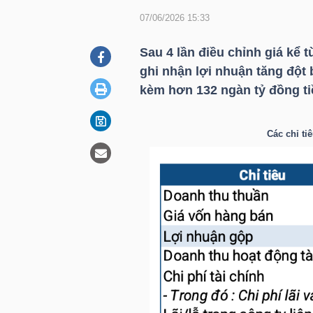
07/06/2026 15:33
DOANH
Sau 4 lần điều chỉnh giá kể 
NGHIỆP
ghi nhận lợi nhuận tăng đột 
kèm hơn 132 ngàn tỷ đồng ti
BẤT
Các chỉ ti
ĐỘNG
SẢN
TÀI
CHÍNH