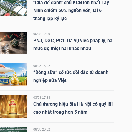
"Của để dành" chủ KCN lớn nhất Tây
Ninh chiếm 50% nguồn vốn, lãi 6
tháng lập kỷ lục
06/08 12:59
PNJ, DGC, PC1: Ba vụ việc pháp lý, ba
mức độ thiệt hại khác nhau
06/08 13:02
“Dòng sữa” cổ tức dồi dào từ doanh
nghiệp sữa Việt
03/08 17:34
Chủ thương hiệu Bia Hà Nội có quý lãi
cao nhất trong hơn 5 năm
06/08 20:02