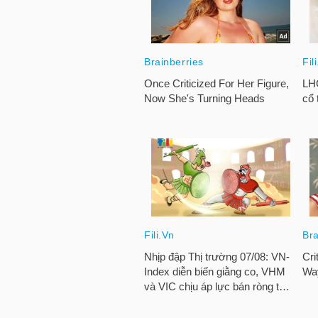
NGUYÊN
VẬT
LIỆU
CÔNG
NGHIỆP
TIÊU
DÙNG
KHÔNG
THIẾT