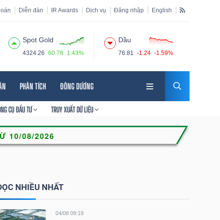
hoán
Diễn đàn
IR Awards
Dịch vụ
Đăng nhập
English
Spot Gold
Dầu
4324.26
60.78
1.43%
76.81
-1.24
-1.59%
HÂN
PHÂN TÍCH
ĐÔNG DƯƠNG
ÔNG CỤ ĐẦU TƯ
TRUY XUẤT DỮ LIỆU
ĐỌC NHIỀU NHẤT
04/08 09:19