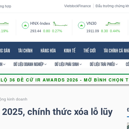
VietstockFinance
Đấu trường chứng k
tổng hợp
HNX-Index
VN30
0.19%
293.44
0.80
0.27%
1911.09
8.30
0.44%
 đạo
Tin tức
Báo cáo phân tích
Thuật ngữ
Dịch vụ
NG SẢN
TÀI CHÍNH
HÀNG HÓA
KINH TẾ
THẾ GIỚI
TÀI CHÍNH CÁ N
NH
DỮ LIỆU DOANH NGHIỆP
DỮ LIỆU PHÁI SINH
DỮ LIỆU TRÁI PHIẾU
C
ộng kinh doanh
2025, chính thức xóa lỗ lũy