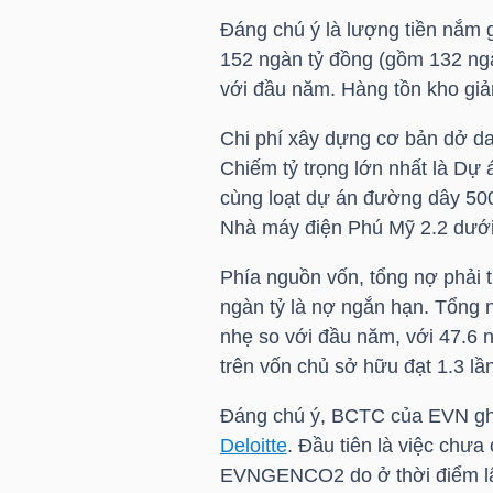
Đáng chú ý là lượng tiền nắm gi
152 ngàn tỷ đồng (gồm 132 ngà
NGÀNH
với đầu năm. Hàng tồn kho giả
Chi phí xây dựng cơ bản dở da
Chiếm tỷ trọng lớn nhất là Dự 
DOANH
cùng loạt dự án đường dây 50
NGHIỆP
Nhà máy điện Phú Mỹ 2.2 dưới 
Phía nguồn vốn, tổng nợ phải 
ngàn tỷ là nợ ngắn hạn. Tổng 
CỔ
nhẹ so với đầu năm, với 47.6 n
PHIẾU
trên vốn chủ sở hữu đạt 1.3 lần
Đáng chú ý, BCTC của
EVN
gh
Deloitte
. Đầu tiên là việc chư
PHÁI
EVNGENCO2 do ở thời điểm lập
SINH