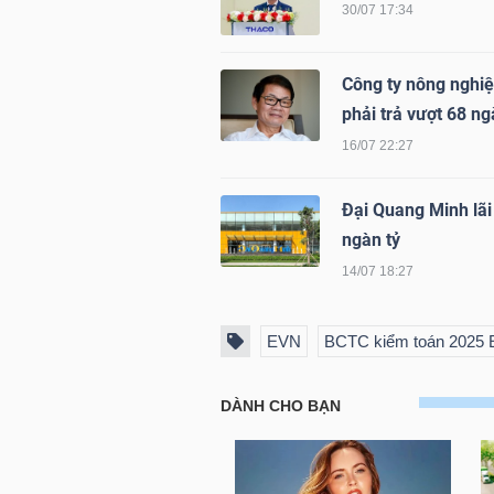
30/07 17:34
LIỆU
Ngành
Công ty nông nghiệ
(-)
phải trả vượt 68 ng
16/07 22:27
VS-
SECTOR
Đại Quang Minh lãi
ngàn tỷ
14/07 18:27
EVN
BCTC kiểm toán 2025
NĂNG
LƯỢNG