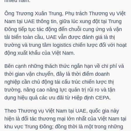
nhiều năm.
NGUYÊN
VẬT
Ông Trương Xuân Trung, Phụ trách Thương vụ Việt
Nam tại UAE thông tin, giữa lúc xung đột tại Trung
LIỆU
Đông tiếp tục tác động đến chuỗi cung ứng và vận
tải biển toàn cầu, UAE vẫn được đánh giá là thị
trường và trung tâm logistics chiến lược đối với hoạt
động xuất khẩu của Việt Nam.
CÔNG
NGHIỆP
Bên cạnh những thách thức ngắn hạn về chi phí và
thời gian vận chuyển, đây là thời điểm doanh
nghiệp cần chủ động tái cấu trúc chiến lược thị
trường, nâng cao năng lực quản trị rủi ro và tận
dụng hiệu quả các ưu đãi từ Hiệp định CEPA.
TIÊU
DÙNG
Theo Thương vụ Việt Nam tại UAE, quốc gia này
KHÔNG
hiện là đối tác thương mại lớn nhất của Việt Nam tại
THIẾT
khu vực Trung Đông; đồng thời là một trong những