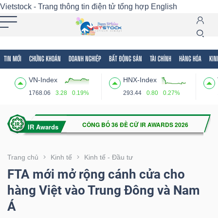
Vietstock - Trang thông tin điện tử tổng hợp
English
TIN MỚI
CHỨNG KHOÁN
DOANH NGHIỆP
BẤT ĐỘNG SẢN
TÀI CHÍNH
HÀNG HÓA
KIN
Tất cả
Tính năng
Ngành
Mã chứng khoán
Lãnh
VN-Index
HNX-Index
Tính
1768.06
3.28
0.19%
293.44
0.80
0.27%
năng
(-)
VIETSTOCK
Trang chủ
Kinh tế
Kinh tế - Đầu tư
FTA mới mở rộng cánh cửa cho
hàng Việt vào Trung Đông và Nam
CHỨNG
Á
KHOÁN