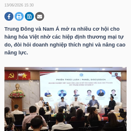
13/06/2026 15:30
DOANH
NGHIỆP
Trung Đông và Nam Á mở ra nhiều cơ hội cho
hàng hóa Việt nhờ các hiệp định thương mại tự
do, đòi hỏi doanh nghiệp thích nghi và nâng cao
năng lực.
BẤT
ĐỘNG
SẢN
TÀI
CHÍNH