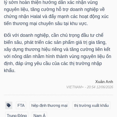
ngữ
lý sớm hoàn thiện hướng dẫn xác nhận vùng
(-)
nguyên liệu, tăng cường hỗ trợ doanh nghiệp về
chứng nhận Halal và đẩy mạnh các hoạt động xúc
tiến thương mại chuyên sâu tại khu vực.
Dịch
vụ
Đối với doanh nghiệp, cần chú trọng đầu tư chế
(-)
biến sâu, phát triển các sản phẩm giá trị gia tăng,
xây dựng thương hiệu riêng và tăng cường liên kết
với nông dân nhằm hình thành vùng nguyên liệu ổn
Đào
định, đáp ứng yêu cầu của các thị trường nhập
tạo
khẩu.
Xuân Anh
VIETNAM+
- 20:54 12/06/2026
Sách
FTA
hiệp định thương mại
thị trường xuất khẩu
tài
chính
Trung Đông
Nam Á