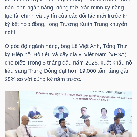
DỊCH
bảo lãnh ngân hàng, đồng thời xác minh kỹ năng
VỤ
lực tài chính và uy tín của các đối tác mới trước khi
TRUYỀN
ký kết hợp đồng," ông Trương Xuân Trung khuyến
THÔNG
nghị.
Ở góc độ ngành hàng, ông Lê Việt Anh, Tổng Thư
ký Hiệp hội Hồ tiêu và cây gia vị Việt Nam (VPSA)
cho biết: Trong 5 tháng đầu năm 2026, xuất khẩu hồ
TIỆN
tiêu sang Trung Đông đạt hơn 19.000 tấn, tăng gần
ÍCH
25% so với cùng kỳ năm trước.
BẤT
ĐỘNG
SẢN