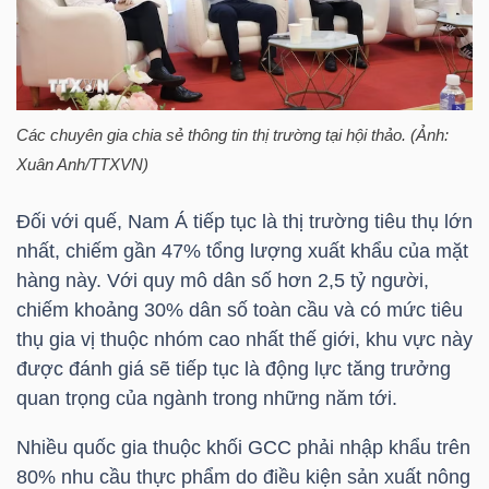
Mã
chứng
khoán
(-)
Các chuyên gia chia sẻ thông tin thị trường tại hội thảo. (Ảnh:
Xuân Anh/TTXVN)
Tất cả
Cổ phiếu
Chỉ số
Chứng chỉ quỹ
Chứng 
Đối với quế, Nam Á tiếp tục là thị trường tiêu thụ lớn
Lãnh
nhất, chiếm gần 47% tổng lượng xuất khẩu của mặt
đạo
hàng này. Với quy mô dân số hơn 2,5 tỷ người,
(-)
chiếm khoảng 30% dân số toàn cầu và có mức tiêu
Tất cả
Người nội bộ
Người liên quan
Cổ đông lớn
thụ gia vị thuộc nhóm cao nhất thế giới, khu vực này
được đánh giá sẽ tiếp tục là động lực tăng trưởng
Tin
quan trọng của ngành trong những năm tới.
tức
Nhiều quốc gia thuộc khối
GCC
phải nhập khẩu trên
(-)
80% nhu cầu thực phẩm do điều kiện sản xuất nông