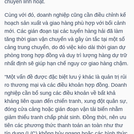
chuyển linh hoạt.
Cùng với đó, doanh nghiệp cũng cần điều chỉnh kế
hoạch sản xuất và giao hàng phù hợp với bối cảnh
TÀI
mới. Các gián đoạn tại các tuyến hàng hải đã làm
CHÍNH
tăng thời gian vận chuyển và gây ùn tắc tại một số
cảng trung chuyển, do đó việc kéo dài thời gian dự
phòng trong hợp đồng và duy trì lượng hàng dự trữ
nhất định sẽ giúp hạn chế nguy cơ giao hàng chậm.
CÔNG
"Một vấn đề được đặc biệt lưu ý khác là quản trị rủi
NGHỆ
ro thương mại và các điều khoản hợp đồng. Doanh
THÔNG
nghiệp cần bổ sung các điều khoản về bất khả
TIN
kháng liên quan đến chiến tranh, xung đột quân sự,
đóng cửa cảng hoặc gián đoạn vận tải biển nhằm
giảm thiểu tranh chấp phát sinh. Đồng thời, nên ưu
tiên các phương thức thanh toán an toàn như thư
tín dụng (L/C) không hủy ngang hoặc các hình thức