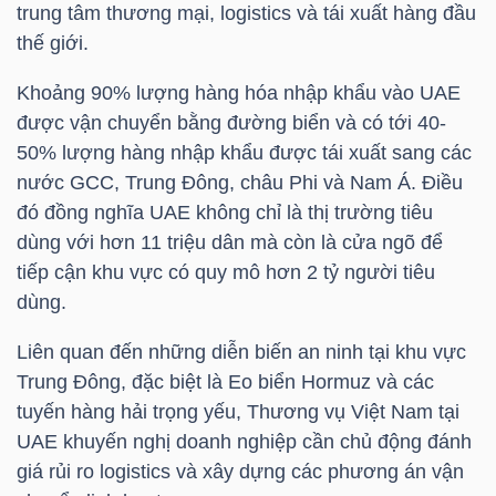
YẾU
trung tâm thương mại, logistics và tái xuất hàng đầu
thế giới.
Khoảng 90% lượng hàng hóa nhập khẩu vào UAE
được vận chuyển bằng đường biển và có tới 40-
TIÊU
50% lượng hàng nhập khẩu được tái xuất sang các
DÙNG
nước
GCC
, Trung Đông, châu Phi và Nam Á. Điều
THIẾT
đó đồng nghĩa UAE không chỉ là thị trường tiêu
YẾU
dùng với hơn 11 triệu dân mà còn là cửa ngõ để
tiếp cận khu vực có quy mô hơn 2 tỷ người tiêu
dùng.
Liên quan đến những diễn biến an ninh tại khu vực
CHĂM
Trung Đông, đặc biệt là Eo biển Hormuz và các
SÓC
tuyến hàng hải trọng yếu, Thương vụ Việt Nam tại
SỨC
UAE khuyến nghị doanh nghiệp cần chủ động đánh
KHỎE
giá rủi ro logistics và xây dựng các phương án vận