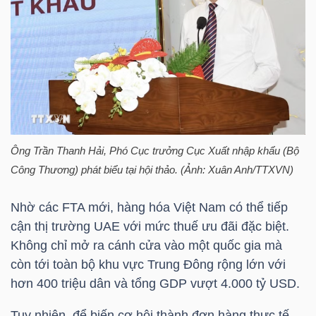
TRÁI
PHIẾU
CÔNG
Ông Trần Thanh Hải, Phó Cục trưởng Cục Xuất nhập khẩu (Bộ
CỤ
Công Thương) phát biểu tại hội thảo. (Ảnh: Xuân Anh/TTXVN)
ĐẦU
TƯ
Nhờ các FTA mới, hàng hóa Việt Nam có thể tiếp
cận thị trường UAE với mức thuế ưu đãi đặc biệt.
Không chỉ mở ra cánh cửa vào một quốc gia mà
còn tới toàn bộ khu vực Trung Đông rộng lớn với
TRUY
hơn 400 triệu dân và tổng GDP vượt 4.000
tỷ USD
.
XUẤT
DỮ
Tuy nhiên, để biến cơ hội thành đơn hàng thực tế