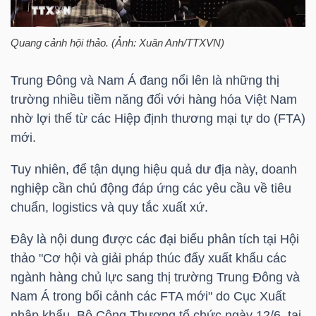
HÀNG
HÓA
Quang cảnh hội thảo. (Ảnh: Xuân Anh/TTXVN)
Trung Đông và Nam Á đang nổi lên là những thị
KINH
trường nhiều tiềm năng đối với hàng hóa Việt Nam
TẾ
nhờ lợi thế từ các Hiệp định thương mại tự do (FTA)
mới.
Tuy nhiên, để tận dụng hiệu quả dư địa này, doanh
THẾ
nghiệp cần chủ động đáp ứng các yêu cầu về tiêu
GIỚI
chuẩn, logistics và quy tắc xuất xứ.
Đây là nội dung được các đại biểu phân tích tại Hội
thảo "Cơ hội và giải pháp thúc đẩy xuất khẩu các
ĐÔNG
ngành hàng chủ lực sang thị trường Trung Đông và
DƯƠNG
Nam Á trong bối cảnh các FTA mới" do Cục Xuất
nhập khẩu, Bộ Công Thương tổ chức ngày 12/6, tại