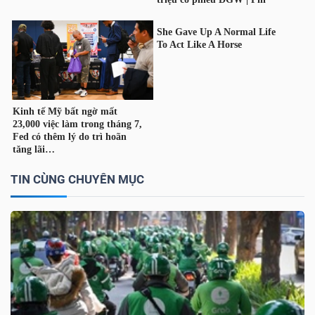
Dữ
liệu
tài
chính
TIN CÙNG CHUYÊN MỤC