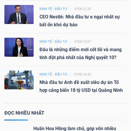
KINH TẾ - ĐẦU TƯ
07/08 21:32
CEO Nestlé: Nhà đầu tư e ngại nhất sự
bất ổn khó dự báo
KINH TẾ - ĐẦU TƯ
07/08 16:57
Đâu là những điểm mới cốt lõi và mang
tính đột phá nhất của Nghị quyết 10?
KINH TẾ - ĐẦU TƯ
07/08 16:35
Nhà đầu tư Anh đề xuất siêu dự án Tổ
hợp cảng biển 18 tỷ USD tại Quảng Ninh
ĐỌC NHIỀU NHẤT
Huấn Hoa Hồng làm chủ, góp vốn nhiều