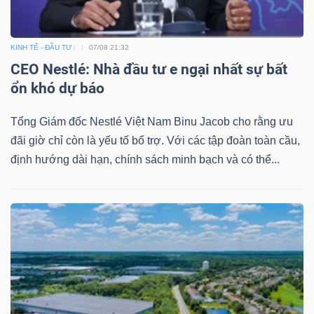
KINH TẾ - ĐẦU TƯ
07/08 21:32
CEO Nestlé: Nhà đầu tư e ngại nhất sự bất
ổn khó dự báo
Tổng Giám đốc Nestlé Việt Nam Binu Jacob cho rằng ưu
đãi giờ chỉ còn là yếu tố bổ trợ. Với các tập đoàn toàn cầu,
định hướng dài hạn, chính sách minh bạch và có thể...