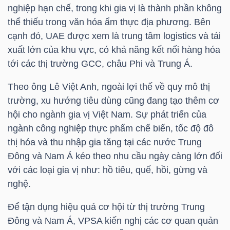
nghiệp hạn chế, trong khi gia vị là thành phần không
Bài
thể thiếu trong văn hóa ẩm thực địa phương. Bên
viết
cạnh đó, UAE được xem là trung tâm logistics và tái
của
xuất lớn của khu vực, có khả năng kết nối hàng hóa
tác
tới các thị trường
GCC
, châu Phi và Trung Á.
giả
Theo ông Lê Việt Anh, ngoài lợi thế về quy mô thị
(-)
trường, xu hướng tiêu dùng cũng đang tạo thêm cơ
hội cho ngành gia vị Việt Nam. Sự phát triển của
Báo
ngành công nghiệp thực phẩm chế biến, tốc độ đô
cáo
thị hóa và thu nhập gia tăng tại các nước Trung
phân
Đông và Nam Á kéo theo nhu cầu ngày càng lớn đối
tích
với các loại gia vị như: hồ tiêu, quế, hồi, gừng và
(-)
nghệ.
Để tận dụng hiệu quả cơ hội từ thị trường Trung
Thuật
Đông và Nam Á, VPSA kiến nghị các cơ quan quản