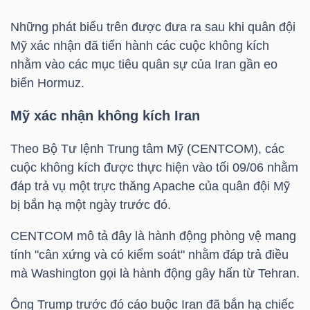
Những phát biểu trên được đưa ra sau khi quân đội
TÀI
Mỹ xác nhận đã tiến hành các cuộc không kích
CHÍNH
nhằm vào các mục tiêu quân sự của Iran gần eo
CÁ
biển Hormuz.
NHÂN
Mỹ xác nhận không kích Iran
Theo Bộ Tư lệnh Trung tâm Mỹ (CENTCOM), các
PHÂN
cuộc không kích được thực hiện vào tối 09/06 nhằm
TÍCH
đáp trả vụ một trực thăng Apache của quân đội Mỹ
VIETSTOCKFINANCE
bị bắn hạ một ngày trước đó.
CENTCOM mô tả đây là hành động phòng vệ mang
tính "cân xứng và có kiểm soát" nhằm đáp trả điều
mà Washington gọi là hành động gây hấn từ Tehran.
VĨ
MÔ
Ông Trump trước đó cáo buộc Iran đã bắn hạ chiếc