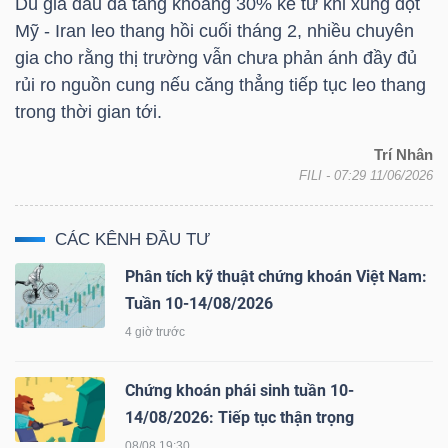
Dù giá dầu đã tăng khoảng 30% kể từ khi xung đột
LIỆU
Mỹ - Iran leo thang hồi cuối tháng 2, nhiều chuyên
gia cho rằng thị trường vẫn chưa phản ánh đầy đủ
Ngành
rủi ro nguồn cung nếu căng thẳng tiếp tục leo thang
(-)
trong thời gian tới.
VS-
Trí Nhân
SECTOR
FILI
- 07:29 11/06/2026
CÁC KÊNH ĐẦU TƯ
Phân tích kỹ thuật chứng khoán Việt Nam:
Tuần 10-14/08/2026
NĂNG
4 giờ trước
LƯỢNG
Chứng khoán phái sinh tuần 10-
14/08/2026: Tiếp tục thận trọng
08/08 19:30