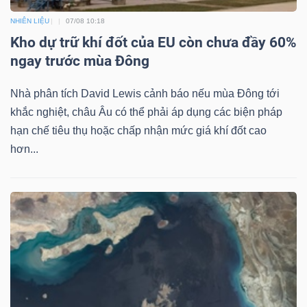
ngữ
(-)
NHIÊN LIỆU
07/08 10:18
Kho dự trữ khí đốt của EU còn chưa đầy 60%
ngay trước mùa Đông
Dịch
vụ
Nhà phân tích David Lewis cảnh báo nếu mùa Đông tới
(-)
khắc nghiệt, châu Âu có thể phải áp dụng các biện pháp
hạn chế tiêu thụ hoặc chấp nhận mức giá khí đốt cao
hơn...
Đào
tạo
Sách
tài
chính