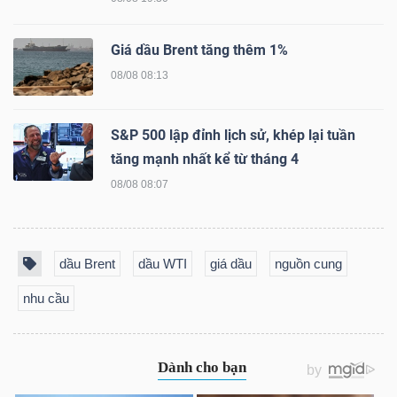
NGUYÊN
VẬT
Giá dầu Brent tăng thêm 1%
LIỆU
08/08 08:13
S&P 500 lập đỉnh lịch sử, khép lại tuần
tăng mạnh nhất kể từ tháng 4
CÔNG
08/08 08:07
NGHIỆP
dầu Brent
dầu WTI
giá dầu
nguồn cung
nhu cầu
TIÊU
DÙNG
KHÔNG
THIẾT