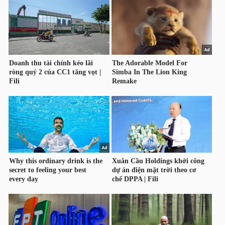
YẾU
TIÊU
DÙNG
THIẾT
YẾU
CHĂM
SÓC
SỨC
KHỎE