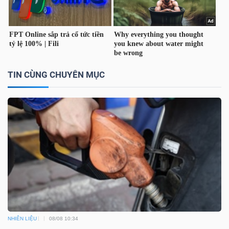
TÀI
CHÍNH
TIN CÙNG CHUYÊN MỤC
CÔNG
NGHỆ
THÔNG
TIN
NHIÊN LIỆU
08/08 10:34