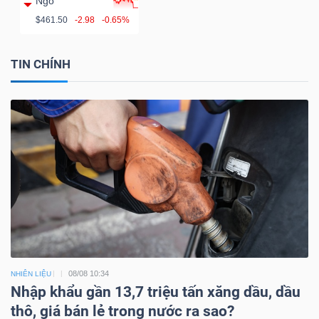
Ngô
$461.50
-2.98
-0.65%
TIN CHÍNH
08/08 10:34
NHIÊN LIỆU
Nhập khẩu gần 13,7 triệu tấn xăng dầu, dầu
thô, giá bán lẻ trong nước ra sao?