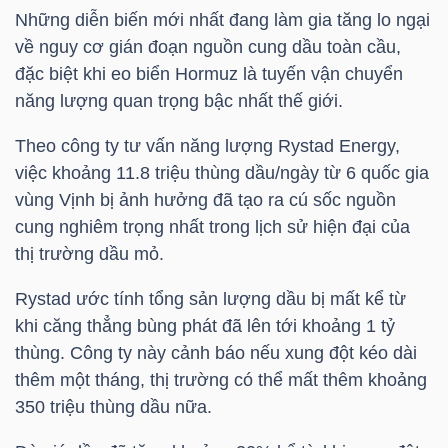
Những diễn biến mới nhất đang làm gia tăng lo ngại
về nguy cơ gián đoạn nguồn cung dầu toàn cầu,
đặc biệt khi eo biển Hormuz là tuyến vận chuyển
TRÁI
năng lượng quan trọng bậc nhất thế giới.
PHIẾU
Theo công ty tư vấn năng lượng Rystad Energy,
việc khoảng 11.8 triệu thùng dầu/ngày từ 6 quốc gia
vùng Vịnh bị ảnh hưởng đã tạo ra cú sốc nguồn
CÔNG
cung nghiêm trọng nhất trong lịch sử hiện đại của
CỤ
thị trường dầu mỏ.
ĐẦU
TƯ
Rystad ước tính tổng sản lượng dầu bị mất kể từ
khi căng thẳng bùng phát đã lên tới khoảng 1 tỷ
thùng. Công ty này cảnh báo nếu xung đột kéo dài
thêm một tháng, thị trường có thể mất thêm khoảng
TRUY
350 triệu thùng dầu nữa.
XUẤT
DỮ