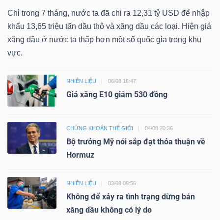
Chỉ trong 7 tháng, nước ta đã chi ra 12,31 tỷ USD để nhập
khẩu 13,65 triệu tấn dầu thô và xăng dầu các loại. Hiện giá
xăng dầu ở nước ta thấp hơn một số quốc gia trong khu
vực.
NHIÊN LIỆU
06/08 16:47
Giá xăng E10 giảm 530 đồng
CHỨNG KHOÁN THẾ GIỚI
04/08 20:36
Bộ trưởng Mỹ nói sắp đạt thỏa thuận về
Hormuz
NHIÊN LIỆU
03/08 09:56
Không để xảy ra tình trạng dừng bán
xăng dầu không có lý do