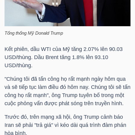
HÀNG
HÓA
Tổng thống Mỹ Donald Trump
KINH
TẾ
Kết phiên, dầu WTI của Mỹ tăng 2.07% lên 90.03
USD/thùng. Dầu Brent tăng 1.8% lên 93.10
USD/thùng.
THẾ
"Chúng tôi đã tấn công họ rất mạnh ngày hôm qua
GIỚI
và sẽ tiếp tục làm điều đó hôm nay. Chúng tôi sẽ tấn
công họ rất mạnh", ông Trump tuyên bố trong một
cuộc phỏng vấn được phát sóng trên truyền hình.
ĐÔNG
Trước đó, trên mạng xã hội, ông Trump cảnh báo
DƯƠNG
Iran sẽ phải "trả giá" vì kéo dài quá trình đàm phán
hòa bình.