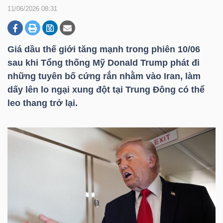
11/06/2026 08:31
DOANH
NGHIỆP
Giá dầu thế giới tăng mạnh trong phiên 10/06
sau khi Tổng thống Mỹ Donald Trump phát đi
những tuyên bố cứng rắn nhằm vào Iran, làm
dấy lên lo ngại xung đột tại Trung Đông có thể
BẤT
leo thang trở lại.
ĐỘNG
SẢN
TÀI
CHÍNH