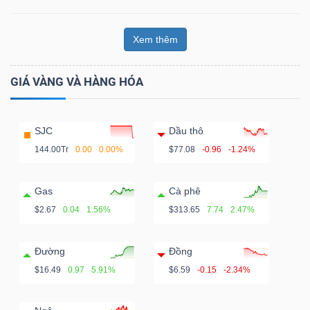
Xem thêm
GIÁ VÀNG VÀ HÀNG HÓA
SJC
Dầu thô
144.00Tr
0.00
0.00%
$77.08
-0.96
-1.24%
Gas
Cà phê
$2.67
0.04
1.56%
$313.65
7.74
2.47%
Đường
Đồng
$16.49
0.97
5.91%
$6.59
-0.15
-2.34%