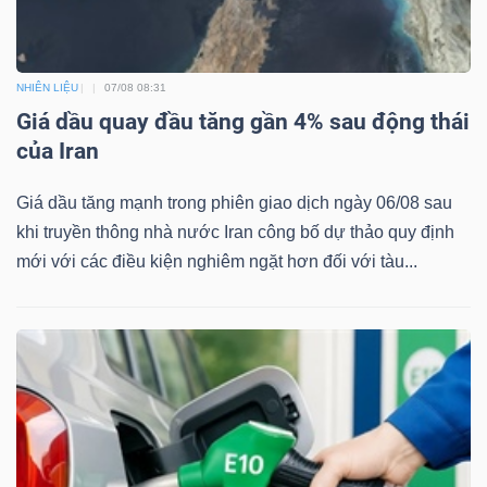
NHIÊN LIỆU
07/08 08:31
Giá dầu quay đầu tăng gần 4% sau động thái
Công
của Iran
cụ
đầu
Giá dầu tăng mạnh trong phiên giao dịch ngày 06/08 sau
tư
khi truyền thông nhà nước Iran công bố dự thảo quy định
mới với các điều kiện nghiêm ngặt hơn đối với tàu...
Truyền
thông
tài
chính