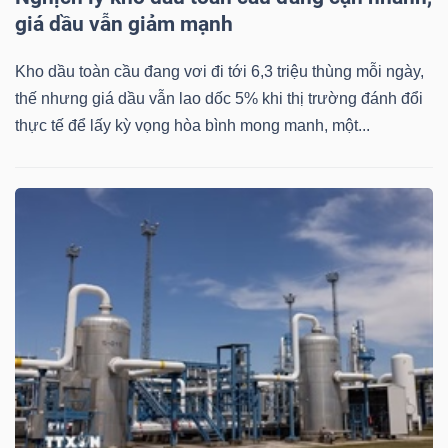
giá dầu vẫn giảm mạnh
Bài
viết
Kho dầu toàn cầu đang vơi đi tới 6,3 triệu thùng mỗi ngày,
của
thế nhưng giá dầu vẫn lao dốc 5% khi thị trường đánh đổi
tác
thực tế để lấy kỳ vọng hòa bình mong manh, một...
giả
(-)
Báo
cáo
phân
tích
(-)
Thuật