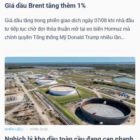
Giá dầu Brent tăng thêm 1%
Mã
chứng
Giá dầu tăng trong phiên giao dịch ngày 07/08 khi nhà đầu
khoán
tư tiếp tục chờ đợi thỏa thuận mở lại eo biển Hormuz mà
(-)
chính quyền Tổng thống Mỹ Donald Trump nhiều lần...
Tất cả
Cổ phiếu
Chỉ số
Chứng chỉ quỹ
Chứng 
Lãnh
đạo
(-)
Tất cả
Người nội bộ
Người liên quan
Cổ đông lớn
Tin
tức
NHIÊN LIỆU
07/08 13:34
(-)
Nghịch lý kho dầu toàn cầu đang cạn nhanh,