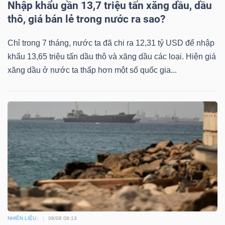
DỊCH
Nhập khẩu gần 13,7 triệu tấn xăng dầu, dầu
VỤ
thô, giá bán lẻ trong nước ra sao?
TRUYỀN
Chỉ trong 7 tháng, nước ta đã chi ra 12,31 tỷ USD để nhập
THÔNG
khẩu 13,65 triệu tấn dầu thô và xăng dầu các loại. Hiện giá
xăng dầu ở nước ta thấp hơn một số quốc gia...
TIỆN
ÍCH
BẤT
ĐỘNG
SẢN
NHIÊN LIỆU
08/08 08:13