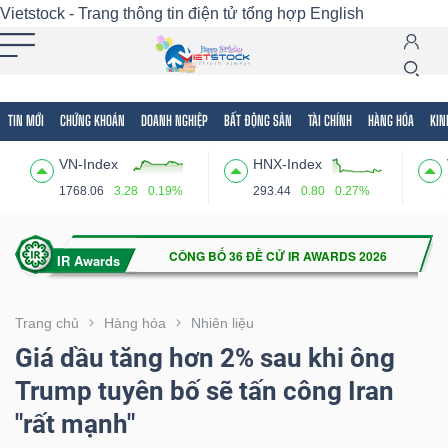
Vietstock - Trang thông tin điện tử tổng hợp
English
TIN MỚI
CHỨNG KHOÁN
DOANH NGHIỆP
BẤT ĐỘNG SẢN
TÀI CHÍNH
HÀNG HÓA
KIN
Tất cả
Tính năng
Ngành
Mã chứng khoán
Lãnh
VN-Index
HNX-Index
Tính
1768.06
3.28
0.19%
293.44
0.80
0.27%
năng
(-)
VIETSTOCK
Trang chủ
Hàng hóa
Nhiên liệu
Giá dầu tăng hơn 2% sau khi ông
Trump tuyên bố sẽ tấn công Iran
CHỨNG
"rất mạnh"
KHOÁN