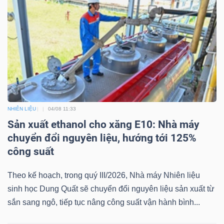
Công
cụ
đầu
tư
NHIÊN LIỆU
04/08 11:33
Sản xuất ethanol cho xăng E10: Nhà máy
chuyển đổi nguyên liệu, hướng tới 125%
công suất
Truyền
Theo kế hoạch, trong quý III/2026, Nhà máy Nhiên liệu
thông
sinh học Dung Quất sẽ chuyển đổi nguyên liệu sản xuất từ
tài
sắn sang ngô, tiếp tục nâng công suất vận hành bình...
chính