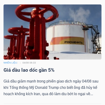
Dữ
liệu
tài
chính
NHIÊN LIỆU
04/08 08:33
Giá dầu lao dốc gần 5%
Giá dầu giảm mạnh trong phiên giao dịch ngày 04/08 sau
khi Tổng thống Mỹ Donald Trump cho biết ông đã hủy kế
hoạch không kích Iran, qua đó làm dịu bớt lo ngại về...