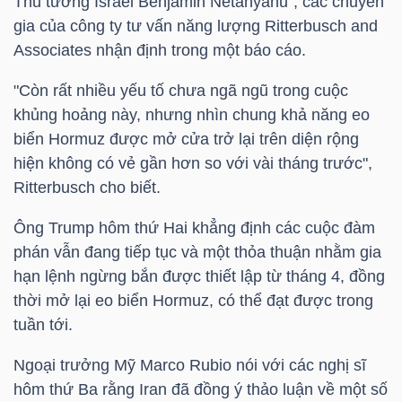
Thủ tướng Israel Benjamin Netanyahu", các chuyên
gia của công ty tư vấn năng lượng Ritterbusch and
Associates nhận định trong một báo cáo.
NGÀNH
"Còn rất nhiều yếu tố chưa ngã ngũ trong cuộc
khủng hoảng này, nhưng nhìn chung khả năng eo
biển Hormuz được mở cửa trở lại trên diện rộng
DOANH
hiện không có vẻ gần hơn so với vài tháng trước",
NGHIỆP
Ritterbusch cho biết.
Ông Trump hôm thứ Hai khẳng định các cuộc đàm
phán vẫn đang tiếp tục và một thỏa thuận nhằm gia
CỔ
hạn lệnh ngừng bắn được thiết lập từ tháng 4, đồng
PHIẾU
thời mở lại eo biển Hormuz, có thể đạt được trong
tuần tới.
Ngoại trưởng Mỹ Marco Rubio nói với các nghị sĩ
PHÁI
hôm thứ Ba rằng Iran đã đồng ý thảo luận về một số
SINH