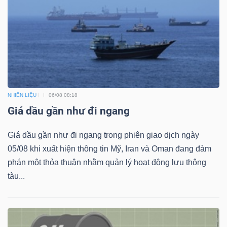
Bài
viết
của
tác
giả
(-)
NHIÊN LIỆU
06/08 08:18
Giá dầu gần như đi ngang
Báo
Giá dầu gần như đi ngang trong phiên giao dịch ngày
cáo
05/08 khi xuất hiện thông tin Mỹ, Iran và Oman đang đàm
phân
phán một thỏa thuận nhằm quản lý hoạt động lưu thông
tích
tàu...
(-)
Thuật