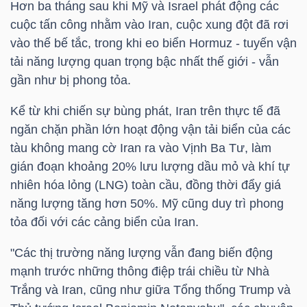
Hơn ba tháng sau khi Mỹ và Israel phát động các
cuộc tấn công nhằm vào Iran, cuộc xung đột đã rơi
TÀI
vào thế bế tắc, trong khi eo biển Hormuz - tuyến vận
CHÍNH
tải năng lượng quan trọng bậc nhất thế giới - vẫn
CÁ
gần như bị phong tỏa.
NHÂN
Kể từ khi chiến sự bùng phát, Iran trên thực tế đã
ngăn chặn phần lớn hoạt động vận tải biển của các
tàu không mang cờ Iran ra vào Vịnh Ba Tư, làm
PHÂN
gián đoạn khoảng 20% lưu lượng dầu mỏ và khí tự
TÍCH
nhiên hóa lỏng (LNG) toàn cầu, đồng thời đẩy giá
VIETSTOCKFINANCE
năng lượng tăng hơn 50%. Mỹ cũng duy trì phong
tỏa đối với các cảng biển của Iran.
"Các thị trường năng lượng vẫn đang biến động
mạnh trước những thông điệp trái chiều từ Nhà
VĨ
Trắng và Iran, cũng như giữa Tổng thống Trump và
MÔ