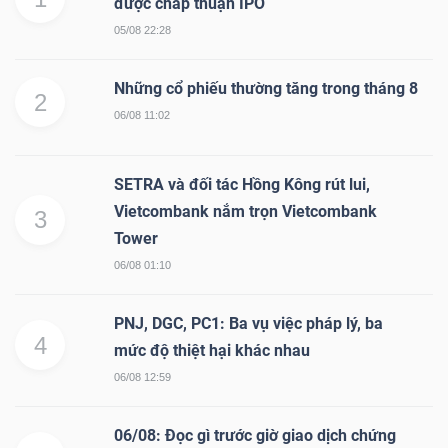
được chấp thuận IPO
05/08 22:28
Những cổ phiếu thường tăng trong tháng 8
2
06/08 11:02
SETRA và đối tác Hồng Kông rút lui,
Vietcombank nắm trọn Vietcombank
3
Tower
06/08 01:10
PNJ, DGC, PC1: Ba vụ việc pháp lý, ba
4
mức độ thiệt hại khác nhau
06/08 12:59
06/08: Đọc gì trước giờ giao dịch chứng