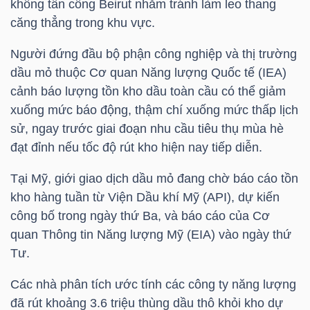
không tấn công Beirut nhằm tránh làm leo thang
LIỆU
căng thẳng trong khu vực.
Ngành
Người đứng đầu bộ phận công nghiệp và thị trường
(-)
dầu mỏ thuộc Cơ quan Năng lượng Quốc tế (IEA)
cảnh báo lượng tồn kho dầu toàn cầu có thể giảm
VS-
xuống mức báo động, thậm chí xuống mức thấp lịch
SECTOR
sử, ngay trước giai đoạn nhu cầu tiêu thụ mùa hè
đạt đỉnh nếu tốc độ rút kho hiện nay tiếp diễn.
Tại Mỹ, giới giao dịch dầu mỏ đang chờ báo cáo tồn
kho hàng tuần từ Viện Dầu khí
Mỹ (API)
, dự kiến
công bố trong ngày thứ Ba, và báo cáo của Cơ
NĂNG
quan Thông tin Năng lượng
Mỹ (EIA)
vào ngày thứ
LƯỢNG
Tư.
Các nhà phân tích ước tính các công ty năng lượng
đã rút khoảng 3.6 triệu thùng dầu thô khỏi kho dự