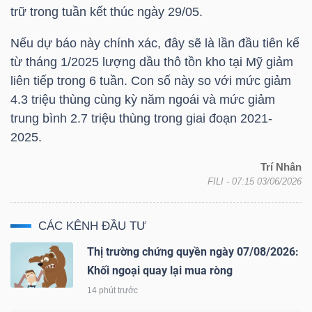
trữ trong tuần kết thúc ngày 29/05.
NGUYÊN
VẬT
Nếu dự báo này chính xác, đây sẽ là lần đầu tiên kể
LIỆU
từ tháng 1/2025 lượng dầu thô tồn kho tại Mỹ giảm
liên tiếp trong 6 tuần. Con số này so với mức giảm
4.3 triệu thùng cùng kỳ năm ngoái và mức giảm
trung bình 2.7 triệu thùng trong giai đoạn 2021-
CÔNG
2025.
NGHIỆP
Trí Nhân
FILI
- 07:15 03/06/2026
CÁC KÊNH ĐẦU TƯ
TIÊU
Thị trường chứng quyền ngày 07/08/2026:
DÙNG
Khối ngoại quay lại mua ròng
KHÔNG
14 phút trước
THIẾT