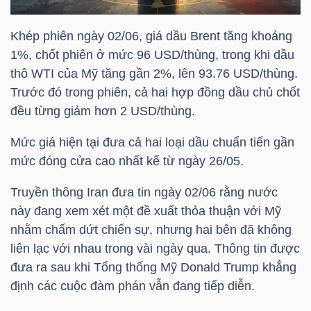
HÀNG
HÓA
Khép phiên ngày 02/06, giá dầu Brent tăng khoảng
1%, chốt phiên ở mức 96 USD/thùng, trong khi dầu
thô WTI của Mỹ tăng gần 2%, lên 93.76 USD/thùng.
Trước đó trong phiên, cả hai hợp đồng dầu chủ chốt
KINH
đều từng giảm hơn 2 USD/thùng.
TẾ
Mức giá hiện tại đưa cả hai loại dầu chuẩn tiến gần
mức đóng cửa cao nhất kể từ ngày 26/05.
THẾ
Truyền thông Iran đưa tin ngày 02/06 rằng nước
GIỚI
này đang xem xét một đề xuất thỏa thuận với Mỹ
nhằm chấm dứt chiến sự, nhưng hai bên đã không
liên lạc với nhau trong vài ngày qua. Thông tin được
ĐÔNG
đưa ra sau khi Tổng thống Mỹ Donald Trump khẳng
DƯƠNG
định các cuộc đàm phán vẫn đang tiếp diễn.