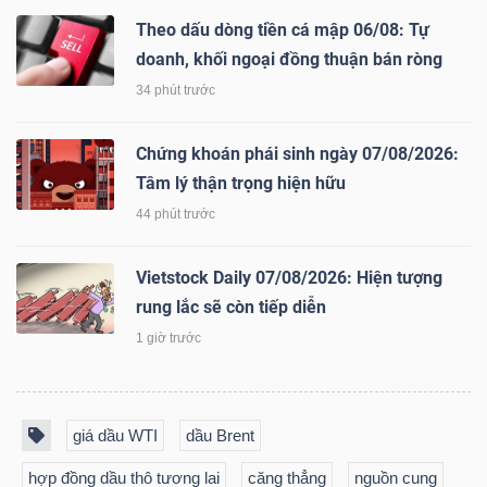
YẾU
Theo dấu dòng tiền cá mập 06/08: Tự
doanh, khối ngoại đồng thuận bán ròng
34 phút trước
TIÊU
Chứng khoán phái sinh ngày 07/08/2026:
DÙNG
Tâm lý thận trọng hiện hữu
THIẾT
44 phút trước
YẾU
Vietstock Daily 07/08/2026: Hiện tượng
rung lắc sẽ còn tiếp diễn
1 giờ trước
CHĂM
SÓC
SỨC
giá dầu WTI
dầu Brent
KHỎE
hợp đồng dầu thô tương lai
căng thẳng
nguồn cung