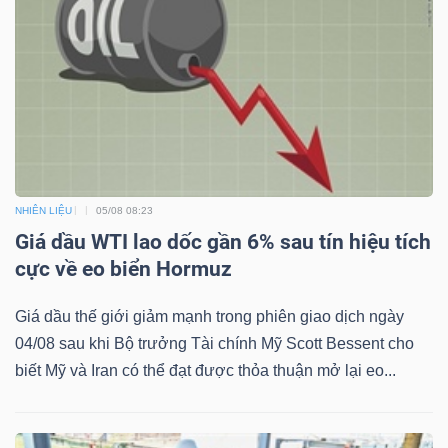
ngữ
(-)
Dịch
vụ
(-)
NHIÊN LIỆU
05/08 08:23
Đào
Giá dầu WTI lao dốc gần 6% sau tín hiệu tích
tạo
cực về eo biển Hormuz
Giá dầu thế giới giảm mạnh trong phiên giao dịch ngày
04/08 sau khi Bộ trưởng Tài chính Mỹ Scott Bessent cho
biết Mỹ và Iran có thể đạt được thỏa thuận mở lại eo...
Sách
tài
chính