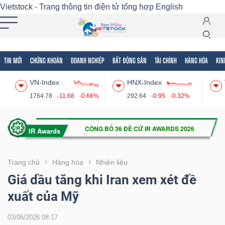
Vietstock - Trang thông tin điện tử tổng hợp
English
TIN MỚI
CHỨNG KHOÁN
DOANH NGHIỆP
BẤT ĐỘNG SẢN
TÀI CHÍNH
HÀNG HÓA
KIN
Tất cả
Tính năng
Ngành
Mã chứng khoán
Lãnh
VN-Index
HNX-Index
Tính
1764.78
-11.68
-0.66%
292.64
-0.95
-0.32%
năng
(-)
VIETSTOCK
Trang chủ
Hàng hóa
Nhiên liệu
Giá dầu tăng khi Iran xem xét đề
xuất của Mỹ
CHỨNG
KHOÁN
03/06/2026 08:17