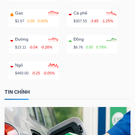
Gas
Cà phê
$2.67
0.00
0.00%
$307.55
-3.85
-1.25%
Đường
Đồng
$15.11
-0.04
-0.26%
$6.76
0.05
0.78%
Ngô
$460.00
-0.25
-0.05%
TIN CHÍNH