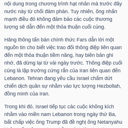
nội dung trong chương trình hạt nhân mà trước đây
nước này từ chối đàm phán. Tuy nhiên, ông nhấn
mạnh điều đó không đảm bảo các cuộc thương
TRÁI
lượng sẽ dẫn đến một thỏa thuận cuối cùng.
PHIẾU
Hãng thông tấn bán chính thức Fars dẫn lời một
nguồn tin cho biết việc trao đổi thông điệp liên quan
đến một thỏa thuận tiềm năng, hay biên bản ghi
CÔNG
nhớ, đã dừng lại từ vài ngày trước. Thông điệp cuối
CỤ
cùng là lập trường cứng rắn của Iran liên quan đến
ĐẦU
Lebanon. Tehran đang yêu cầu Israel chấm dứt
TƯ
chiến dịch quân sự nhằm vào lực lượng Hezbollah,
đồng minh của Iran.
Trong khi đó, Israel tiếp tục các cuộc không kích
TRUY
nhằm vào miền nam Lebanon trong ngày thứ Ba,
XUẤT
bất chấp việc ông Trump đã đề nghị ông Netanyahu
DỮ