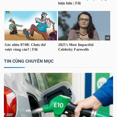
DỊCH
VỤ
TRUYỀN
THÔNG
TIỆN
TIN CÙNG CHUYÊN MỤC
ÍCH
BẤT
ĐỘNG
SẢN