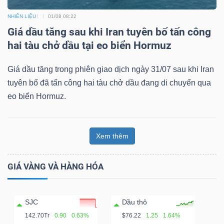
NHIÊN LIỆU
01/08 08:22
Giá dầu tăng sau khi Iran tuyên bố tấn công
hai tàu chở dầu tại eo biển Hormuz
Giá dầu tăng trong phiên giao dịch ngày 31/07 sau khi Iran
tuyên bố đã tấn công hai tàu chở dầu đang di chuyển qua
eo biển Hormuz.
Xem thêm
GIÁ VÀNG VÀ HÀNG HÓA
SJC
Dầu thô
142.70Tr
0.90
0.63%
$76.22
1.25
1.64%