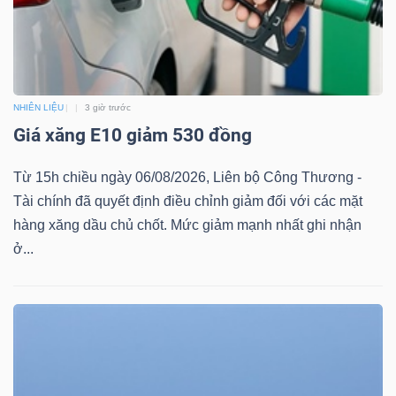
Mã
chứng
khoán
(-)
NHIÊN LIỆU
3 giờ trước
Giá xăng E10 giảm 530 đồng
Tất cả
Cổ phiếu
Chỉ số
Chứng chỉ quỹ
Chứng 
Từ 15h chiều ngày 06/08/2026, Liên bộ Công Thương -
Lãnh
Tài chính đã quyết định điều chỉnh giảm đối với các mặt
đạo
hàng xăng dầu chủ chốt. Mức giảm mạnh nhất ghi nhận
(-)
ở...
Tất cả
Người nội bộ
Người liên quan
Cổ đông lớn
Tin
tức
(-)