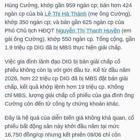
HÀNG
Hùng Cường
, khớp gần 959 ngàn cp; bán hơn 424
HÓA
ngàn cp của bà
Lê Thị Hà Thành
(mẹ ông Cường),
khớp 350 ngàn cp; và bán gần 625 ngàn cp của
Phó Chủ tịch HĐQT
Nguyễn Thị Thanh Huyền
(em
gái ông Cường), khớp 550 ngàn cp. Tổng cộng, gần
KINH
1.9 triệu cp
DIG
đã bị
MBS
thực hiện giải chấp.
TẾ
Việc gia đình lãnh đạo
DIG
bị bán giải chấp cổ
phiếu không còn lạ với giới đầu tư. Kể từ đầu năm
2026, hơn 22 triệu cp
DIG
đã bị
MBS
đặt bán giải
THẾ
chấp, kết quả khớp lệnh hơn 19 triệu cp. Không
GIỚI
chỉ
MBS
, lượng giải chấp cổ phiếu của gia đình ông
Cường còn đến từ công ty chứng khoán khác.
ĐÔNG
Đây là hệ quả của diễn biến giá không khả quan, cổ
DƯƠNG
phiếu bất động sản này khởi đầu năm tại mức
16,750 đồng/cp nhưng kết phiên 09/06 chỉ còn