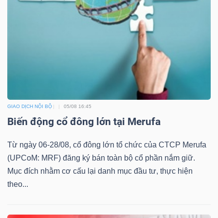
Dữ
liệu
tài
chính
GIAO DỊCH NỘI BỘ
05/08 16:45
Biến động cổ đông lớn tại Merufa
Từ ngày 06-28/08, cổ đông lớn tổ chức của CTCP Merufa
(UPCoM: MRF) đăng ký bán toàn bộ cổ phần nắm giữ.
Mục đích nhằm cơ cấu lại danh mục đầu tư, thực hiện
theo...