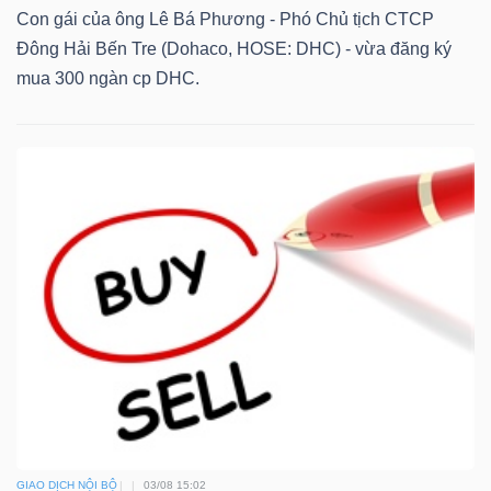
Con gái của ông Lê Bá Phương - Phó Chủ tịch CTCP
Đông Hải Bến Tre (Dohaco, HOSE: DHC) - vừa đăng ký
mua 300 ngàn cp DHC.
GIAO DỊCH NỘI BỘ
03/08 15:02