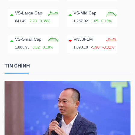
VS-Large Cap
VS-Mid Cap
641.49
2.23
0.35%
1,267.02
1.65
0.13%
VS-Small Cap
VN30F1M
1,886.93
3.32
0.18%
1,890.10
-5.90
-0.31%
TIN CHÍNH