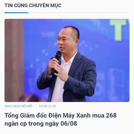
TIN CÙNG CHUYÊN MỤC
Mã
chứng
khoán
(-)
Tất cả
Cổ phiếu
Chỉ số
Chứng chỉ quỹ
Chứng 
Lãnh
đạo
(-)
Tất cả
Người nội bộ
Người liên quan
Cổ đông lớn
GIAO DỊCH NỘI BỘ
07/08 11:24
Tin
Tổng Giám đốc Điện Máy Xanh mua 268
tức
ngàn cp trong ngày 06/08
(-)