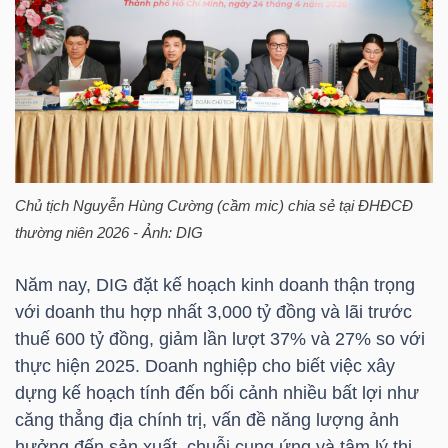
TRÁI
PHIẾU
CÔNG
Chủ tịch
Nguyễn Hùng Cường
(cầm mic) chia sẻ tại ĐHĐCĐ
CỤ
thường niên 2026 - Ảnh:
DIG
ĐẦU
Năm nay,
DIG
đặt kế hoạch kinh doanh thận trọng
TƯ
với doanh thu hợp nhất 3,000 tỷ đồng và lãi trước
thuế 600 tỷ đồng, giảm lần lượt 37% và 27% so với
thực hiện 2025. Doanh nghiệp cho biết việc xây
TRUY
dựng kế hoạch tính đến bối cảnh nhiều bất lợi như
XUẤT
căng thẳng địa chính trị, vấn đề năng lượng ảnh
DỮ
hưởng đến sản xuất, chuỗi cung ứng và tâm lý thị