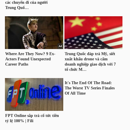
YẾU
TIÊU
DÙNG
THIẾT
YẾU
CHĂM
SÓC
SỨC
KHỎE