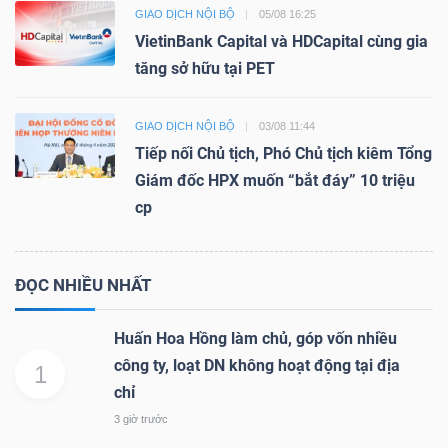
GIAO DỊCH NỘI BỘ
05/08 16:25
VietinBank Capital và HDCapital cùng gia
tăng sở hữu tại PET
GIAO DỊCH NỘI BỘ
03/08 11:44
Tiếp nối Chủ tịch, Phó Chủ tịch kiêm Tổng
Giám đốc HPX muốn “bắt đáy” 10 triệu
cp
ĐỌC NHIỀU NHẤT
Huấn Hoa Hồng làm chủ, góp vốn nhiều
công ty, loạt DN không hoạt động tại địa
1
chỉ
3 giờ trước