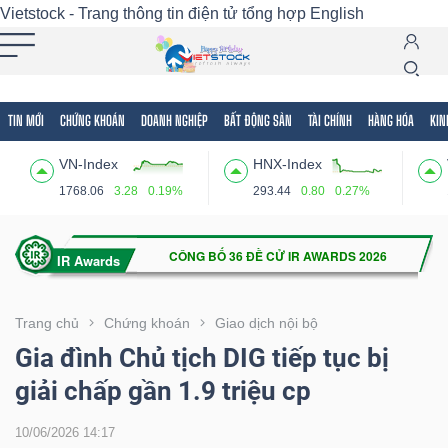
Vietstock - Trang thông tin điện tử tổng hợp
English
TIN MỚI
CHỨNG KHOÁN
DOANH NGHIỆP
BẤT ĐỘNG SẢN
TÀI CHÍNH
HÀNG HÓA
KIN
Tất cả
Tính năng
Ngành
Mã chứng khoán
Lãnh
VN-Index
HNX-Index
Tính
1768.06
3.28
0.19%
293.44
0.80
0.27%
năng
(-)
VIETSTOCK
Trang chủ
Chứng khoán
Giao dịch nội bộ
Gia đình Chủ tịch DIG tiếp tục bị
giải chấp gần 1.9 triệu cp
CHỨNG
KHOÁN
10/06/2026 14:17