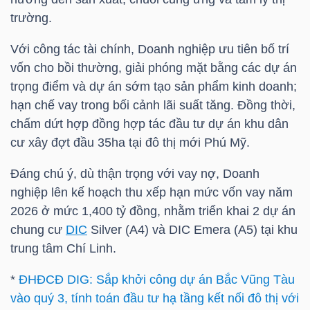
LIỆU
trường.
Với công tác tài chính, Doanh nghiệp ưu tiên bố trí
Ngành
vốn cho bồi thường, giải phóng mặt bằng các dự án
(-)
trọng điểm và dự án sớm tạo sản phẩm kinh doanh;
VS-
hạn chế vay trong bối cảnh lãi suất tăng. Đồng thời,
SECTOR
chấm dứt hợp đồng hợp tác đầu tư dự án khu dân
cư xây đợt đầu 35ha tại đô thị mới Phú Mỹ.
Đáng chú ý, dù thận trọng với vay nợ, Doanh
nghiệp lên kế hoạch thu xếp hạn mức vốn vay năm
2026 ở mức 1,400 tỷ đồng, nhằm triển khai 2 dự án
NĂNG
chung cư
DIC
Silver (A4) và
DIC
Emera (A5) tại khu
LƯỢNG
trung tâm Chí Linh.
*
ĐHĐCĐ DIG: Sắp khởi công dự án Bắc Vũng Tàu
vào quý 3, tính toán đầu tư hạ tầng kết nối đô thị với