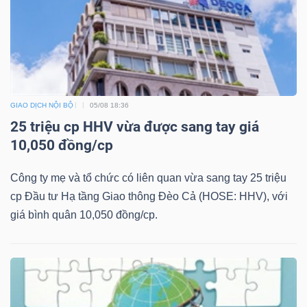
Công
cụ
GIAO DỊCH NỘI BỘ
05/08 18:36
đầu
25 triệu cp HHV vừa được sang tay giá
tư
10,050 đồng/cp
Công ty mẹ và tổ chức có liên quan vừa sang tay 25 triệu
cp Đầu tư Hạ tầng Giao thông Đèo Cả (HOSE: HHV), với
giá bình quân 10,050 đồng/cp.
Truyền
thông
tài
chính