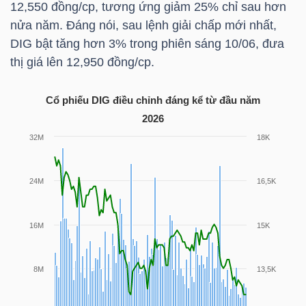
12,550 đồng/cp, tương ứng giảm 25% chỉ sau hơn
nửa năm. Đáng nói, sau lệnh giải chấp mới nhất,
TÀI
DIG
bật tăng hơn 3% trong phiên sáng 10/06, đưa
CHÍNH
thị giá lên 12,950 đồng/cp.
CÁ
NHÂN
Cổ phiếu
DIG
điều chỉnh đáng kể từ đầu năm
2026
PHÂN
TÍCH
VIETSTOCKFINANCE
VĨ
MÔ