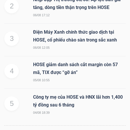
DỊCH
2
tăng, dòng tiền thận trọng trên HOSE
VỤ
06/08 17:12
TRUYỀN
THÔNG
Điện Máy Xanh chính thức giao dịch tại
3
HOSE, cổ phiếu chào sàn trong sắc xanh
06/08 12:05
TIỆN
HOSE giảm danh sách cắt margin còn 57
ÍCH
4
mã, TIX được “gỡ án”
05/08 10:55
Công ty mẹ của HOSE và HNX lãi hơn 1,400
5
BẤT
tỷ đồng sau 6 tháng
ĐỘNG
04/08 18:39
SẢN