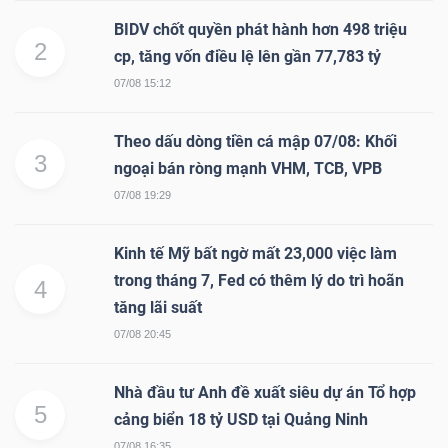
BIDV chốt quyền phát hành hơn 498 triệu
2
cp, tăng vốn điều lệ lên gần 77,783 tỷ
07/08 15:12
Theo dấu dòng tiền cá mập 07/08: Khối
3
ngoại bán ròng mạnh VHM, TCB, VPB
07/08 19:29
Kinh tế Mỹ bất ngờ mất 23,000 việc làm
trong tháng 7, Fed có thêm lý do trì hoãn
4
tăng lãi suất
07/08 20:45
Nhà đầu tư Anh đề xuất siêu dự án Tổ hợp
5
cảng biển 18 tỷ USD tại Quảng Ninh
07/08 16:35