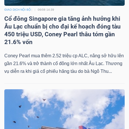
ngữ
(-)
GIAO DỊCH NỘI BỘ
06/08 14:39
Cổ đông Singapore gia tăng ảnh hưởng khi
Âu Lạc chuẩn bị cho đại kế hoạch đóng tàu
Dịch
450 triệu USD, Coney Pearl thâu tóm gần
vụ
21.6% vốn
(-)
Coney Pearl mua thêm 2.52 triệu cp ALC, nâng sở hữu lên
gần 21.6% và trở thành cổ đông lớn nhất Âu Lạc. Thương
Đào
vụ diễn ra khi giá cổ phiếu hãng tàu do bà Ngô Thu...
tạo
Sách
tài
chính