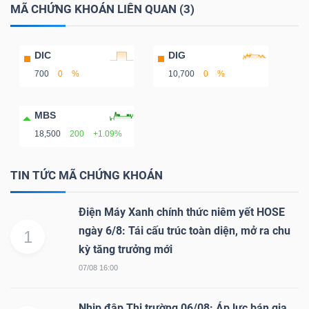
MÃ CHỨNG KHOÁN LIÊN QUAN (3)
DIC
DIG
TÀI
700
0
%
10,700
0
%
CHÍNH
MBS
18,500
200
+1.09%
CÔNG
TIN TỨC MÃ CHỨNG KHOÁN
NGHỆ
THÔNG
Điện Máy Xanh chính thức niêm yết HOSE
TIN
ngày 6/8: Tái cấu trúc toàn diện, mở ra chu
1
kỳ tăng trưởng mới
07/08 16:00
Nhịp đập Thị trường 06/08: Áp lực bán gia