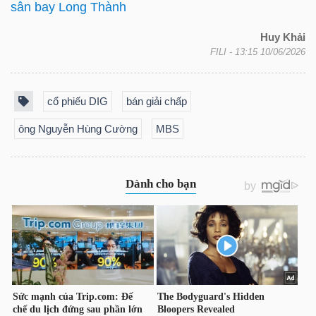
sân bay Long Thành
NGUYÊN
VẬT
Huy Khải
LIỆU
FILI
- 13:15 10/06/2026
cổ phiếu DIG
bán giải chấp
ông Nguyễn Hùng Cường
MBS
CÔNG
NGHIỆP
TIÊU
DÙNG
KHÔNG
THIẾT