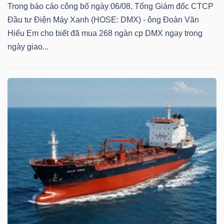
Trong báo cáo công bố ngày 06/08, Tổng Giám đốc CTCP
Bài
Đầu tư Điện Máy Xanh (HOSE: DMX) - ông Đoàn Văn
viết
Hiểu Em cho biết đã mua 268 ngàn cp DMX ngay trong
của
ngày giao...
tác
giả
(-)
Báo
cáo
phân
tích
(-)
Thuật