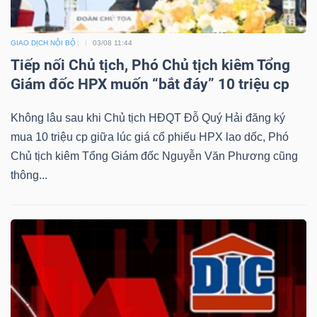
GIAO DỊCH NỘI BỘ
03/08 11:44
Tiếp nối Chủ tịch, Phó Chủ tịch kiêm Tổng
Giám đốc HPX muốn “bắt đáy” 10 triệu cp
Không lâu sau khi Chủ tịch HĐQT Đỗ Quý Hải đăng ký
mua 10 triệu cp giữa lúc giá cổ phiếu HPX lao dốc, Phó
Chủ tịch kiêm Tổng Giám đốc Nguyễn Văn Phương cũng
thông...