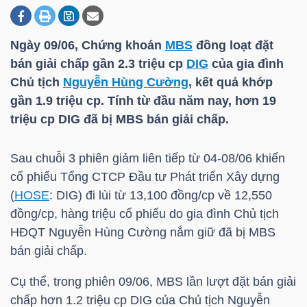
Ngày 09/06, Chứng khoán
MBS
đồng loạt đặt
DOANH
bán giải chấp gần 2.3 triệu cp
DIG
của gia đình
NGHIỆP
Chủ tịch
Nguyễn Hùng Cường
, kết quả khớp
gần 1.9 triệu cp. Tính từ đầu năm nay, hơn 19
triệu cp
DIG
đã bị
MBS
bán giải chấp.
BẤT
ĐỘNG
Sau chuỗi 3 phiên giảm liên tiếp từ 04-08/06 khiến
SẢN
cổ phiếu Tổng CTCP Đầu tư Phát triển Xây dựng
(
HOSE
:
DIG
) đi lùi từ 13,100 đồng/cp về 12,550
đồng/cp, hàng triệu cổ phiếu do gia đình Chủ tịch
HĐQT
Nguyễn Hùng Cường
nắm giữ đã bị
MBS
TÀI
bán giải chấp.
CHÍNH
Cụ thể, trong phiên 09/06,
MBS
lần lượt đặt bán giải
chấp hơn 1.2 triệu cp
DIG
của Chủ tịch
Nguyễn