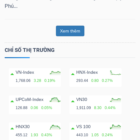
Phú...
Xem thêm
CHỈ SỐ THỊ TRƯỜNG
VN-Index
HNX-Index
1,768.06
3.28
0.19%
293.44
0.80
0.27%
UPCoM-Index
VN30
126.88
0.06
0.05%
1,911.09
8.30
0.44%
HNX30
VS 100
455.12
1.93
0.43%
443.10
1.05
0.24%