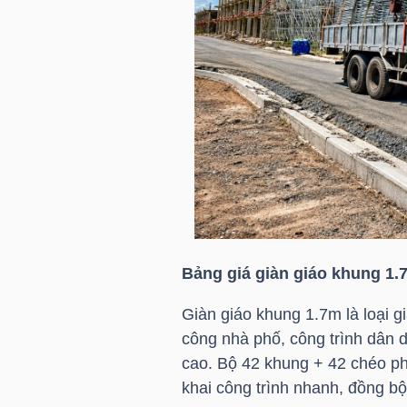
NGÀNH
DOANH
NGHIỆP
CỔ
Bảng giá giàn giáo khung 1.
PHIẾU
Giàn giáo khung 1.7m là loại g
công nhà phố, công trình dân 
cao. Bộ 42 khung + 42 chéo phù
PHÁI
khai công trình nhanh, đồng bộ 
SINH