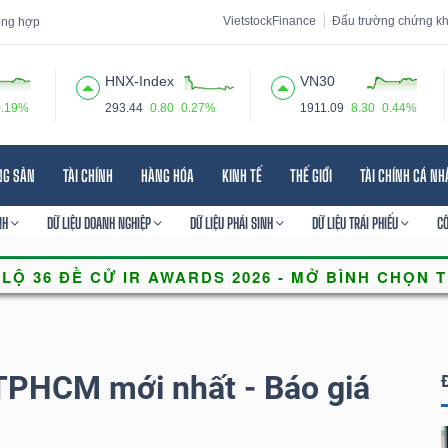
VietstockFinance
Đấu trường chứng k
tổng hợp
HNX-Index
VN30
0.19%
293.44
0.80
0.27%
1911.09
8.30
0.44%
 đạo
Tin tức
Báo cáo phân tích
Thuật ngữ
Dịch vụ
NG SẢN
TÀI CHÍNH
HÀNG HÓA
KINH TẾ
THẾ GIỚI
TÀI CHÍNH CÁ N
NH
DỮ LIỆU DOANH NGHIỆP
DỮ LIỆU PHÁI SINH
DỮ LIỆU TRÁI PHIẾU
C
i TPHCM mới nhất - Báo giá