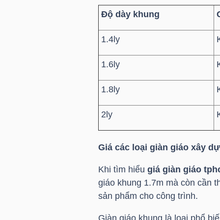
LIỆU
Độ dày khung
Ngành
1.4ly
(-)
1.6ly
VS-
SECTOR
1.8ly
2ly
Giá các loại giàn giáo xây d
NĂNG
LƯỢNG
Khi tìm hiểu
giá giàn giáo tp
giáo khung 1.7m mà còn cần th
sản phẩm cho công trình.
Giàn giáo khung là loại phổ bi