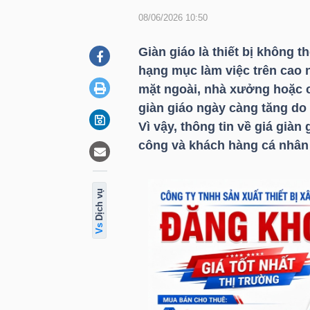
08/06/2026 10:50
DOANH
Giàn giáo là thiết bị không t
NGHIỆP
hạng mục làm việc trên cao 
mặt ngoài, nhà xưởng hoặc 
giàn giáo ngày càng tăng do
Vì vậy, thông tin về giá giàn
BẤT
công và khách hàng cá nhân 
ĐỘNG
SẢN
ụ
d
ị
c
h
v
TÀI
CHÍNH