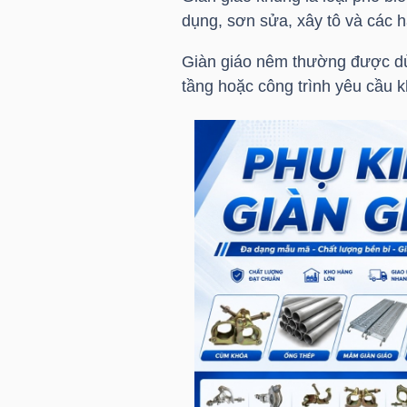
NGUYÊN
dụng, sơn sửa, xây tô và các 
VẬT
Giàn giáo nêm thường được dùn
LIỆU
tầng hoặc công trình yêu cầu k
CÔNG
NGHIỆP
TIÊU
DÙNG
KHÔNG
THIẾT