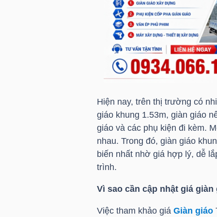
HÀNG
HÓA
KINH
TẾ
Hiện nay, trên thị trường có nh
giáo khung 1.53m, giàn giáo nê
THẾ
giáo và các phụ kiện đi kèm. M
GIỚI
nhau. Trong đó, giàn giáo kh
biến nhất nhờ giá hợp lý, dễ 
trình.
ĐÔNG
Vì sao cần cập nhật giá giàn
DƯƠNG
Việc tham khảo giá
Giàn giáo