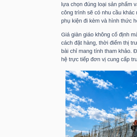
lựa chọn đúng loại sản phẩm v
công trình sẽ có nhu cầu khác 
TÀI
phụ kiện đi kèm và hình thức 
CHÍNH
CÁ
Giá giàn giáo không cố định mà
NHÂN
cách đặt hàng, thời điểm thị tr
bài chỉ mang tính tham khảo. Đ
hệ trực tiếp đơn vị cung cấp tr
PHÂN
TÍCH
VIETSTOCKFINANCE
VĨ
MÔ