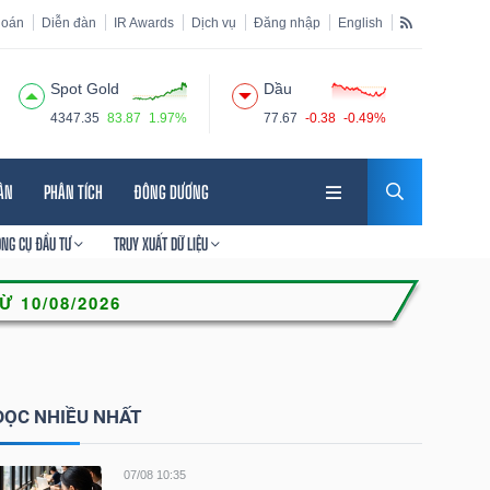
hoán
Diễn đàn
IR Awards
Dịch vụ
Đăng nhập
English
Spot Gold
Dầu
4347.35
83.87
1.97%
77.67
-0.38
-0.49%
HÂN
PHÂN TÍCH
ĐÔNG DƯƠNG
ÔNG CỤ ĐẦU TƯ
TRUY XUẤT DỮ LIỆU
ĐỌC NHIỀU NHẤT
07/08 10:35