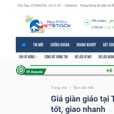
Thứ Sáu, 07/08/2026
14:27:21
Vietstock - Trang thông tin điện tử 
VN-Index
1768.06
3.28
Tất cả
Tính năng
Ngành
Mã chứng khoán
Lãnh
TIN MỚI
CHỨNG KHOÁN
DOANH NGHIỆP
BẤT ĐỘ
Tính
năng
CHỦ ĐỀ NÓNG
CÔNG BỐ THÔNG TIN
DỮ LIỆU VĨ MÔ
DỮ LIỆU NGÀ
(-)
VIETSTOCK
Trang chủ
Bạn cần biết
Giá giàn giáo tạ
CHỨNG
tốt, giao nhanh
KHOÁN