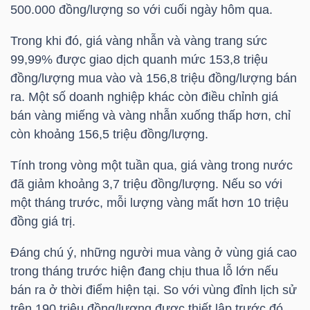
HÀNG
500.000 đồng/lượng so với cuối ngày hôm qua.
HÓA
Trong khi đó, giá vàng nhẫn và vàng trang sức
99,99% được giao dịch quanh mức 153,8 triệu
đồng/lượng mua vào và 156,8 triệu đồng/lượng bán
KINH
ra. Một số doanh nghiệp khác còn điều chỉnh giá
TẾ
bán vàng miếng và vàng nhẫn xuống thấp hơn, chỉ
còn khoảng 156,5 triệu đồng/lượng.
Tính trong vòng một tuần qua, giá vàng trong nước
THẾ
đã giảm khoảng 3,7 triệu đồng/lượng. Nếu so với
GIỚI
một tháng trước, mỗi lượng vàng mất hơn 10 triệu
đồng giá trị.
Đáng chú ý, những người mua vàng ở vùng giá cao
ĐÔNG
trong tháng trước hiện đang chịu thua lỗ lớn nếu
DƯƠNG
bán ra ở thời điểm hiện tại. So với vùng đỉnh lịch sử
trên 190 triệu đồng/lượng được thiết lập trước đó,