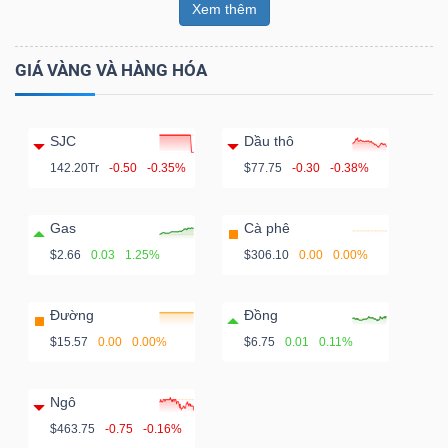
Xem thêm
GIÁ VÀNG VÀ HÀNG HÓA
SJC
Dầu thô
142.20Tr
-0.50
-0.35%
$77.75
-0.30
-0.38%
Gas
Cà phê
$2.66
0.03
1.25%
$306.10
0.00
0.00%
Đường
Đồng
$15.57
0.00
0.00%
$6.75
0.01
0.11%
Ngô
$463.75
-0.75
-0.16%