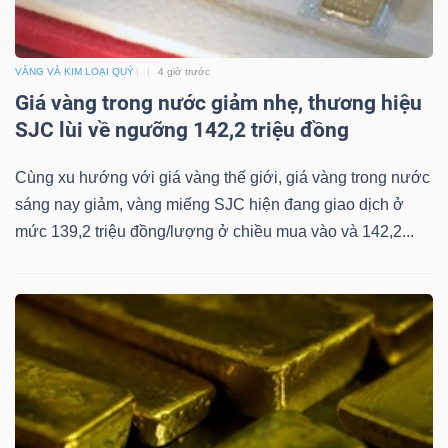
Mã
chứng
VÀNG VÀ KIM LOẠI QUÝ
4 giờ trước
khoán
Giá vàng trong nước giảm nhẹ, thương hiệu
(-)
SJC lùi về ngưỡng 142,2 triệu đồng
Tất cả
Cổ phiếu
Chỉ số
Chứng chỉ quỹ
Chứng 
Cùng xu hướng với giá vàng thế giới, giá vàng trong nước
sáng nay giảm, vàng miếng SJC hiện đang giao dịch ở
Lãnh
mức 139,2 triệu đồng/lượng ở chiều mua vào và 142,2...
đạo
(-)
Tất cả
Người nội bộ
Người liên quan
Cổ đông lớn
Tin
tức
(-)