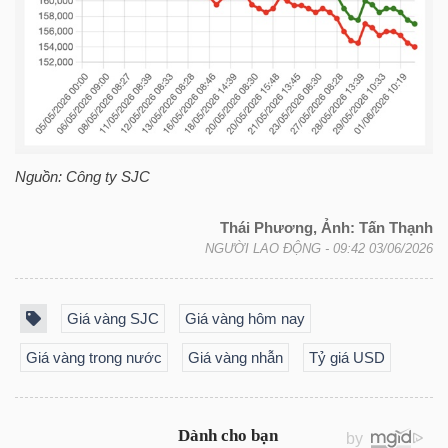
NGUYÊN
VẬT
LIỆU
Nguồn: Công ty SJC
CÔNG
NGHIỆP
Thái Phương, Ảnh: Tấn Thạnh
NGƯỜI LAO ĐỘNG
- 09:42 03/06/2026
Giá vàng SJC
Giá vàng hôm nay
TIÊU
Giá vàng trong nước
Giá vàng nhẫn
Tỷ giá USD
DÙNG
KHÔNG
THIẾT