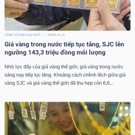
ngữ
(-)
Dịch
VÀNG VÀ KIM LOẠI QUÝ
06/08 10:14
vụ
Giá vàng trong nước tiếp tục tăng, SJC lên
(-)
ngưỡng 143,3 triệu đồng mỗi lượng
Nhờ lực đẩy của giá vàng thế giới, giá vàng trong nước
Đào
sáng nay tiếp tục tăng. Khoảng cách chênh lệch giữa giá
tạo
vàng SJC và giá vàng thế giới đã thu hẹp còn 6,6...
Sách
tài
chính