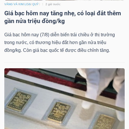
DỊCH
VÀNG VÀ KIM LOẠI QUÝ
2 giờ trước
VỤ
Giá bạc hôm nay tăng nhẹ, có loại đắt thêm
TRUYỀN
gần nửa triệu đồng/kg
THÔNG
Giá bạc hôm nay (7/8) diễn biến trái chiều ở thị trường
trong nước, có thương hiệu đắt hơn gần nửa triệu
đồng/kg. Còn giá bạc quốc tế được điều chỉnh tăng.
TIỆN
ÍCH
BẤT
ĐỘNG
SẢN