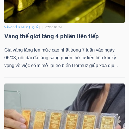
Bài
viết
của
VÀNG VÀ KIM LOẠI QUÝ
07/08 08:34
tác
Vàng thế giới tăng 4 phiên liên tiếp
giả
Giá vàng tăng lên mức cao nhất trong 7 tuần vào ngày
(-)
06/08, nối dài đà tăng sang phiên thứ tư liên tiếp khi kỳ
vọng về việc sớm mở lại eo biển Hormuz giúp xoa dịu...
Báo
cáo
phân
tích
(-)
Thuật