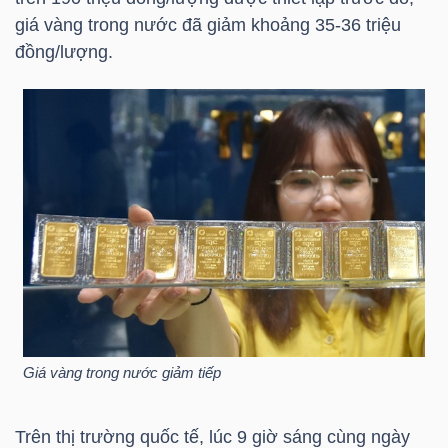
giá vàng trong nước đã giảm khoảng 35-36 triệu
TÀI
đồng/lượng.
CHÍNH
CÁ
NHÂN
PHÂN
TÍCH
VIETSTOCKFINANCE
Giá vàng trong nước giảm tiếp
VĨ
MÔ
Trên thị trường quốc tế, lúc 9 giờ sáng cùng ngày