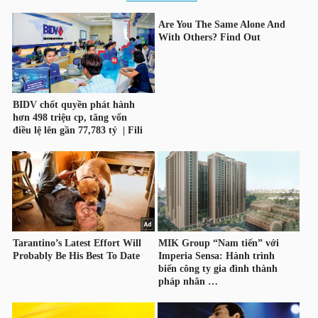
YẾU
TIÊU
DÙNG
THIẾT
YẾU
CHĂM
SÓC
SỨC
KHỎE