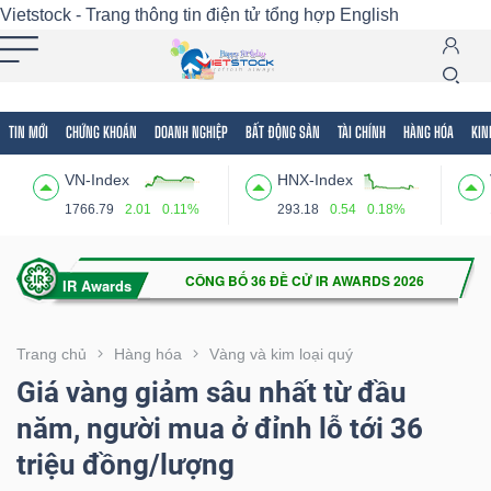
Vietstock - Trang thông tin điện tử tổng hợp
English
TIN MỚI
CHỨNG KHOÁN
DOANH NGHIỆP
BẤT ĐỘNG SẢN
TÀI CHÍNH
HÀNG HÓA
KIN
Tất cả
Tính năng
Ngành
Mã chứng khoán
Lãnh
VN-Index
HNX-Index
Tính
1766.79
2.01
0.11%
293.18
0.54
0.18%
năng
(-)
VIETSTOCK
Trang chủ
Hàng hóa
Vàng và kim loại quý
Giá vàng giảm sâu nhất từ đầu
năm, người mua ở đỉnh lỗ tới 36
CHỨNG
triệu đồng/lượng
KHOÁN