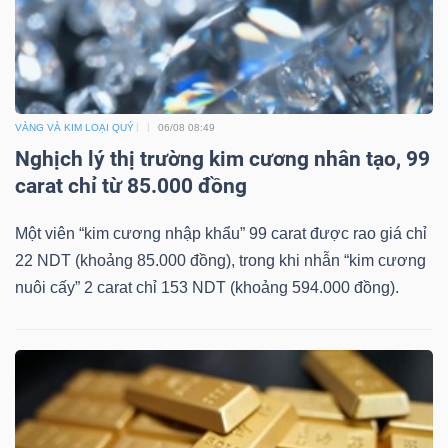
Dữ
liệu
VÀNG VÀ KIM LOẠI QUÝ
06/08 08:49
tài
Nghịch lý thị trường kim cương nhân tạo, 99
chính
carat chỉ từ 85.000 đồng
Một viên “kim cương nhập khẩu” 99 carat được rao giá chỉ
22 NDT (khoảng 85.000 đồng), trong khi nhẫn “kim cương
nuôi cấy” 2 carat chỉ 153 NDT (khoảng 594.000 đồng).