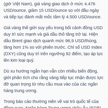
(giờ Việt Nam), giá vàng giao dịch ở mức 4.476
USD/ounce, giảm 15 USD/ounce so với đầu ngày
và tiếp tục đánh mất mốc tâm lý 4.500 USD/ounce.
NGÀNH
Giá vàng thế giới suy yếu trong bối cảnh đồng USD
duy trì sức mạnh và giá dầu thô tăng trở lại. Hiện
DOANH
dầu Brent giao dịch quanh mức 96,9 USD/thùng,
NGHIỆP
tăng hơn 1% so với phiên trước. Chỉ số USD Index
(DXY) cũng duy trì trên ngưỡng 92 điểm, tạo áp lực
lên kim loại quý.
CỔ
Dù xu hướng ngắn hạn vẫn còn nhiều biến động,
PHIẾU
giới phân tích cho rằng vàng tiếp tục nhận được lực
đỡ quan trọng từ nhu cầu mua vào của các ngân
hàng trung ương.
PHÁI
Trong báo cáo thường niên về vai trò quốc tế của
SINH
đồng euro, Ngân hàng Trung ương châu Âu (ECB)