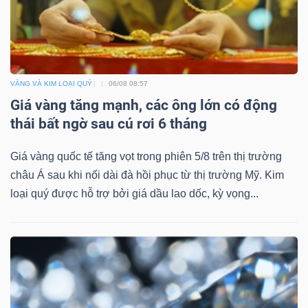
Công
VÀNG VÀ KIM LOẠI QUÝ
06/08 08:57
cụ
Giá vàng tăng mạnh, các ông lớn có động
đầu
thái bất ngờ sau cú rơi 6 tháng
tư
Giá vàng quốc tế tăng vọt trong phiên 5/8 trên thị trường
châu Á sau khi nối dài đà hồi phục từ thị trường Mỹ. Kim
loại quý được hỗ trợ bởi giá dầu lao dốc, kỳ vọng...
Truyền
thông
tài
chính