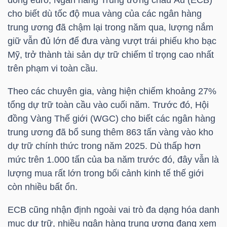
cho biết dù tốc độ mua vàng của các ngân hàng
trung ương đã chậm lại trong năm qua, lượng nắm
giữ vẫn đủ lớn để đưa vàng vượt trái phiếu kho bạc
TRÁI
Mỹ, trở thành tài sản dự trữ chiếm tỉ trọng cao nhất
PHIẾU
trên phạm vi toàn cầu.
Theo các chuyên gia, vàng hiện chiếm khoảng 27%
CÔNG
tổng dự trữ toàn cầu vào cuối năm. Trước đó, Hội
CỤ
đồng Vàng Thế giới (WGC) cho biết các ngân hàng
ĐẦU
trung ương đã bổ sung thêm 863 tấn vàng vào kho
TƯ
dự trữ chính thức trong năm 2025. Dù thấp hơn
mức trên 1.000 tấn của ba năm trước đó, đây vẫn là
lượng mua rất lớn trong bối cảnh kinh tế thế giới
còn nhiều bất ổn.
TRUY
XUẤT
ECB cũng nhận định ngoài vai trò đa dạng hóa danh
DỮ
mục dự trữ, nhiều ngân hàng trung ương đang xem