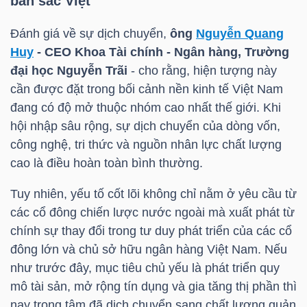
bản sắc Việt
LIỆU
Đánh giá về sự dịch chuyển,
ông
Nguyễn Quang
Ngành
Huy
- CEO Khoa Tài chính - Ngân hàng, Trường
(-)
đại học Nguyễn Trãi
- cho rằng, hiện tượng này
cần được đặt trong bối cảnh nền kinh tế Việt Nam
VS-
đang có độ mở thuộc nhóm cao nhất thế giới. Khi
SECTOR
hội nhập sâu rộng, sự dịch chuyển của dòng vốn,
công nghệ, tri thức và nguồn nhân lực chất lượng
cao là điều hoàn toàn bình thường.
Tuy nhiên, yếu tố cốt lõi không chỉ nằm ở yêu cầu từ
các cổ đông chiến lược nước ngoài mà xuất phát từ
NĂNG
chính sự thay đổi trong tư duy phát triển của các cổ
LƯỢNG
đông lớn và chủ sở hữu ngân hàng Việt Nam. Nếu
như trước đây, mục tiêu chủ yếu là phát triển quy
mô tài sản, mở rộng tín dụng và gia tăng thị phần thì
nay trọng tâm đã dịch chuyển sang chất lượng quản