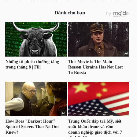
ngữ
(-)
Dịch
vụ
(-)
Đào
tạo
Sách
tài
chính