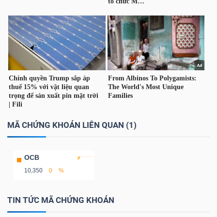
Công
cụ
đầu
tư
MÃ CHỨNG KHOÁN LIÊN QUAN (1)
OCB
Truyền
10,350
0
%
thông
tài
TIN TỨC MÃ CHỨNG KHOÁN
chính