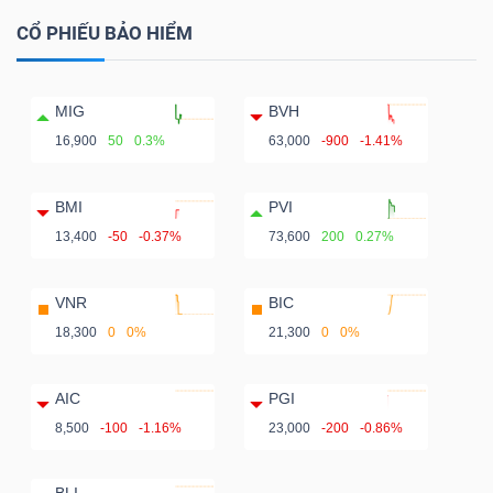
CỔ PHIẾU BẢO HIỂM
MIG
BVH
16,900
50
0.3%
63,000
-900
-1.41%
BMI
PVI
13,400
-50
-0.37%
73,600
200
0.27%
VNR
BIC
18,300
0
0%
21,300
0
0%
AIC
PGI
8,500
-100
-1.16%
23,000
-200
-0.86%