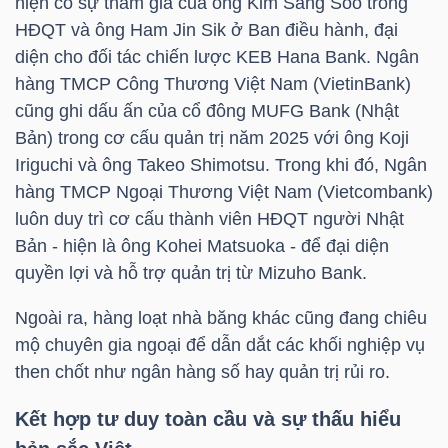
hiện có sự tham gia của ông Kim Sang Soo trong
HĐQT và ông Ham Jin Sik ở Ban điều hành, đại
diện cho đối tác chiến lược KEB Hana Bank. Ngân
TRÁI
hàng TMCP Công Thương Việt Nam (VietinBank)
PHIẾU
cũng ghi dấu ấn của cổ đông MUFG Bank (Nhật
Bản) trong cơ cấu quản trị năm 2025 với ông Koji
Iriguchi và ông Takeo Shimotsu. Trong khi đó, Ngân
hàng TMCP Ngoại Thương Việt Nam (Vietcombank)
CÔNG
luôn duy trì cơ cấu thành viên HĐQT người Nhật
CỤ
Bản - hiện là ông Kohei Matsuoka - để đại diện
ĐẦU
quyền lợi và hỗ trợ quản trị từ Mizuho Bank.
TƯ
Ngoài ra, hàng loạt nhà băng khác cũng đang chiêu
mộ chuyên gia ngoại để dẫn dắt các khối nghiệp vụ
then chốt như ngân hàng số hay quản trị rủi ro.
TRUY
XUẤT
Kết hợp tư duy toàn cầu và sự thấu hiểu
DỮ