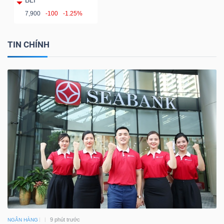
BLI
7,900
-100
-1.25%
TIN CHÍNH
9 phút trước
NGÂN HÀNG