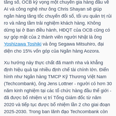
tầng số,
OCB
kỳ vọng một chuyên gia hàng đầu về
AI và công nghệ như ông Chris Shayan sẽ giúp
TÀI
ngân hàng tăng tốc chuyển đổi số, tối ưu quản trị rủi
CHÍNH
ro và nâng tầm trải nghiệm khách hàng. Không
CÁ
dừng lại ở Ban điều hành, HĐQT của
OCB
cũng có
NHÂN
sự góp mặt của 2 thành viên người Nhật là ông
Yoshizawa Toshiki
và ông Segawa Mitsuhiro, đại
diện cho 15% vốn góp của Ngân hàng Aozora.
PHÂN
Xu hướng này thực chất đã manh nha và khẳng
TÍCH
định hiệu quả tại nhiều định chế tài chính lớn. Điển
VIETSTOCKFINANCE
hình như Ngân hàng TMCP Kỹ Thương Việt Nam
(Techcombank), ông Jens Lottner - người có hơn 30
năm kinh nghiệm tại các tổ chức hàng đầu thế giới -
đã được bổ nhiệm vị trí Tổng Giám đốc từ năm
VĨ
2020 và tiếp tục được bổ nhiệm lần 2 cho giai đoạn
MÔ
2025-2030. Trong ban lãnh đạo Techcombank còn