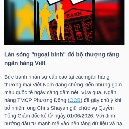
HÀNG
HÓA
KINH
TẾ
Làn sóng "ngoại binh" đổ bộ thượng tầng
ngân hàng Việt
THẾ
Bức tranh nhân sự cấp cao tại các ngân hàng
GIỚI
thương mại Việt Nam đang chứng kiến những gam
màu quốc tế ngày càng đậm nét. Vừa qua, Ngân
hàng TMCP Phương Đông (
OCB
) đã gây chú ý khi
bổ nhiệm ông Chris Shayan giữ chức vụ Quyền
ĐÔNG
Tổng Giám đốc kể từ ngày 01/06/2026. Với định
DƯƠNG
hướng đầu tư mạnh mẽ vào nền tảng dữ liệu và hạ