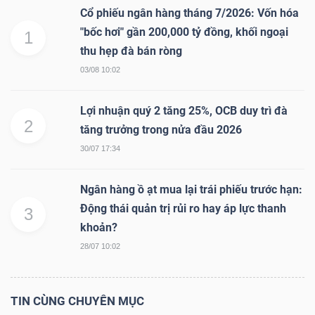
Cổ phiếu ngân hàng tháng 7/2026: Vốn hóa
"bốc hơi" gần 200,000 tỷ đồng, khối ngoại
1
thu hẹp đà bán ròng
Dữ
03/08 10:02
liệu
tài
Lợi nhuận quý 2 tăng 25%, OCB duy trì đà
2
chính
tăng trưởng trong nửa đầu 2026
30/07 17:34
Ngân hàng ồ ạt mua lại trái phiếu trước hạn:
Động thái quản trị rủi ro hay áp lực thanh
3
khoản?
28/07 10:02
TIN CÙNG CHUYÊN MỤC