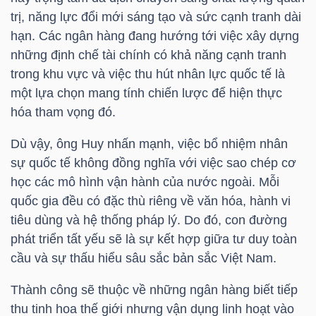
NGUYÊN
trị, năng lực đổi mới sáng tạo và sức cạnh tranh dài
VẬT
hạn. Các ngân hàng đang hướng tới việc xây dựng
LIỆU
những định chế tài chính có khả năng cạnh tranh
trong khu vực và việc thu hút nhân lực quốc tế là
một lựa chọn mang tính chiến lược để hiện thực
hóa tham vọng đó.
CÔNG
Dù vậy, ông Huy nhấn mạnh, việc bổ nhiệm nhân
NGHIỆP
sự quốc tế không đồng nghĩa với việc sao chép cơ
học các mô hình vận hành của nước ngoài. Mỗi
quốc gia đều có đặc thù riêng về văn hóa, hành vi
tiêu dùng và hệ thống pháp lý. Do đó, con đường
phát triển tất yếu sẽ là sự kết hợp giữa tư duy toàn
TIÊU
cầu và sự thấu hiểu sâu sắc bản sắc Việt Nam.
DÙNG
KHÔNG
Thành công sẽ thuộc về những ngân hàng biết tiếp
THIẾT
thu tinh hoa thế giới nhưng vận dụng linh hoạt vào