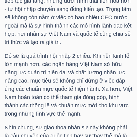
tiếp tục gia tăng, nhưng dưới hình thái tiến hóa hơn
Mã
- từ hội nhập chuyển sang đồng kiến tạo. Trọng tâm
chứng
sẽ không còn nằm ở việc có bao nhiêu CEO nước
khoán
ngoài mà là sự hình thành các mô hình lãnh đạo kết
(-)
hợp, nơi nhân sự Việt Nam và quốc tế cùng chia sẻ
tri thức và tạo ra giá trị.
Tất cả
Cổ phiếu
Chỉ số
Chứng chỉ quỹ
Chứng 
Đó sẽ là quá trình hội nhập 2 chiều. Khi nền kinh tế
Lãnh
lớn mạnh hơn, các ngân hàng Việt Nam sở hữu
đạo
năng lực quản trị hiện đại và chất lượng nhân lực
(-)
nâng cao, mục tiêu sẽ không chỉ dừng ở việc đáp
ứng các chuẩn mực quốc tế hiện hành. Xa hơn, Việt
Tất cả
Người nội bộ
Người liên quan
Cổ đông lớn
Nam hoàn toàn có thể tham gia đóng góp, hình
thành các thông lệ và chuẩn mực mới cho khu vực
Tin
trong những lĩnh vực thế mạnh.
tức
Nhìn chung, sự giao thoa nhân sự này không phải
(-)
là câu chuyện của quốc tịch hay sự thay thế mà là