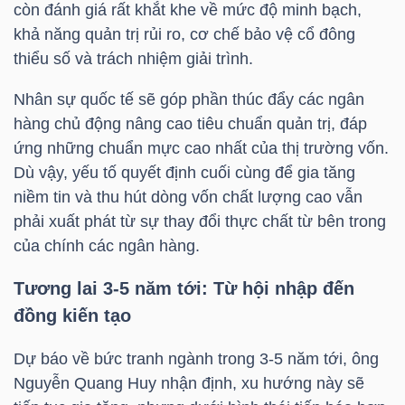
DỊCH
còn đánh giá rất khắt khe về mức độ minh bạch,
VỤ
khả năng quản trị rủi ro, cơ chế bảo vệ cổ đông
TRUYỀN
thiểu số và trách nhiệm giải trình.
THÔNG
Nhân sự quốc tế sẽ góp phần thúc đẩy các ngân
hàng chủ động nâng cao tiêu chuẩn quản trị, đáp
ứng những chuẩn mực cao nhất của thị trường vốn.
Dù vậy, yếu tố quyết định cuối cùng để gia tăng
TIỆN
niềm tin và thu hút dòng vốn chất lượng cao vẫn
ÍCH
phải xuất phát từ sự thay đổi thực chất từ bên trong
của chính các ngân hàng.
Tương lai 3-5 năm tới: Từ hội nhập đến
đồng kiến tạo
BẤT
ĐỘNG
Dự báo về bức tranh ngành trong 3-5 năm tới, ông
SẢN
Nguyễn Quang Huy
nhận định, xu hướng này sẽ