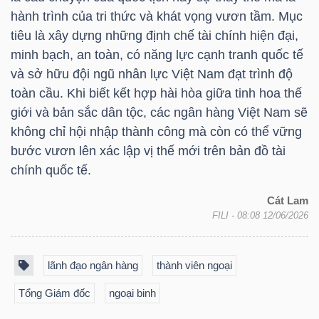
hành trình của tri thức và khát vọng vươn tầm. Mục
Bài
tiêu là xây dựng những định chế tài chính hiện đại,
viết
minh bạch, an toàn, có năng lực cạnh tranh quốc tế
của
và sở hữu đội ngũ nhân lực Việt Nam đạt trình độ
tác
toàn cầu. Khi biết kết hợp hài hòa giữa tinh hoa thế
giả
giới và bản sắc dân tộc, các ngân hàng Việt Nam sẽ
(-)
không chỉ hội nhập thành công mà còn có thể vững
bước vươn lên xác lập vị thế mới trên bản đồ tài
chính quốc tế.
Báo
cáo
Cát Lam
phân
FILI
- 08:08 12/06/2026
tích
(-)
lãnh đạo ngân hàng
thành viên ngoại
Tổng Giám đốc
ngoại binh
Thuật