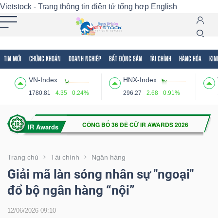
Vietstock - Trang thông tin điện tử tổng hợp
English
TIN MỚI
CHỨNG KHOÁN
DOANH NGHIỆP
BẤT ĐỘNG SẢN
TÀI CHÍNH
HÀNG HÓA
KIN
Tất cả
Tính năng
Ngành
Mã chứng khoán
Lãnh
VN-Index
HNX-Index
Tính
1780.81
4.35
0.24%
296.27
2.68
0.91%
năng
(-)
VIETSTOCK
Trang chủ
Tài chính
Ngân hàng
Giải mã làn sóng nhân sự "ngoại"
đổ bộ ngân hàng “nội”
CHỨNG
KHOÁN
12/06/2026 09:10