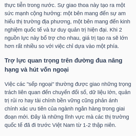
YẾU
thực tiễn trong nước. Sự giao thoa này tạo ra một
sức mạnh cộng hưởng: một bên mang đến sự am
hiểu thị trường địa phương, một bên mang đến kinh
nghiệm quốc tế và tư duy quản trị hiện đại. Khi 2
nguồn lực này bổ trợ cho nhau, giá trị tạo ra sẽ lớn
TIÊU
hơn rất nhiều so với việc chỉ dựa vào một phía.
DÙNG
THIẾT
Trợ lực quan trọng trên đường đua nâng
YẾU
hạng và hút vốn ngoại
Việc các "sếp ngoại" thường được giao những trọng
trách liên quan đến chuyển đổi số, dữ liệu lớn, quản
trị rủi ro hay tài chính bền vững cũng phản ánh
CHĂM
chính xác ưu tiên của ngành ngân hàng trong giai
SÓC
đoạn mới. Đây là những lĩnh vực mà các thị trường
SỨC
quốc tế đã đi trước Việt Nam từ 1-2 thập niên.
KHỎE