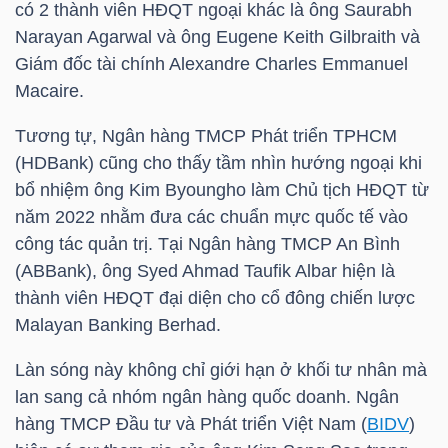
có 2 thành viên HĐQT ngoại khác là ông Saurabh
Narayan Agarwal và ông Eugene Keith Gilbraith và
Giám đốc tài chính Alexandre Charles Emmanuel
NGÀNH
Macaire.
Tương tự, Ngân hàng TMCP Phát triển TPHCM
(HDBank) cũng cho thấy tầm nhìn hướng ngoại khi
DOANH
bổ nhiệm ông Kim Byoungho làm Chủ tịch HĐQT từ
NGHIỆP
năm 2022 nhằm đưa các chuẩn mực quốc tế vào
công tác quản trị. Tại Ngân hàng TMCP An Bình
(ABBank), ông Syed Ahmad Taufik Albar hiện là
CỔ
thành viên HĐQT đại diện cho cổ đông chiến lược
PHIẾU
Malayan Banking Berhad.
Làn sóng này không chỉ giới hạn ở khối tư nhân mà
lan sang cả nhóm ngân hàng quốc doanh. Ngân
PHÁI
hàng TMCP Đầu tư và Phát triển Việt Nam (
BIDV
)
SINH