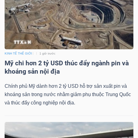
YẾU
TIÊU
DÙNG
KINH TẾ THẾ GIỚI
1 giờ trước
THIẾT
Mỹ chi hơn 2 tỷ USD thúc đẩy ngành pin và
YẾU
khoáng sản nội địa
Chính phủ Mỹ dành hơn 2 tỷ USD hỗ trợ sản xuất pin và
khoáng sản trong nước nhằm giảm phụ thuộc Trung Quốc
và thúc đẩy công nghiệp nội địa.
CHĂM
SÓC
SỨC
KHỎE