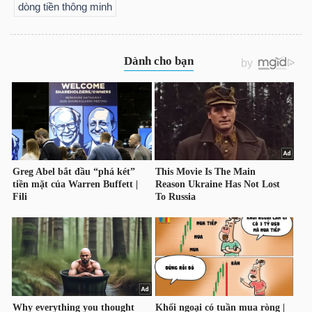
dòng tiền thông minh
LIỆU
Ngành
(-)
VS-
SECTOR
NĂNG
LƯỢNG