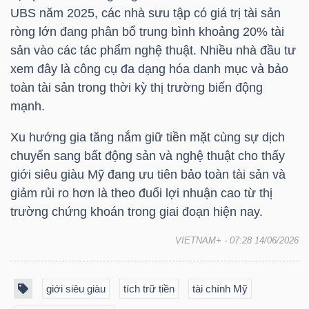
UBS năm 2025, các nhà sưu tập có giá trị tài sản
ròng lớn đang phân bổ trung bình khoảng 20% tài
sản vào các tác phẩm nghệ thuật. Nhiều nhà đầu tư
TRÁI
xem đây là công cụ đa dạng hóa danh mục và bảo
PHIẾU
toàn tài sản trong thời kỳ thị trường biến động
mạnh.
Xu hướng gia tăng nắm giữ tiền mặt cùng sự dịch
CÔNG
chuyển sang bất động sản và nghệ thuật cho thấy
CỤ
giới siêu giàu Mỹ đang ưu tiên bảo toàn tài sản và
ĐẦU
giảm rủi ro hơn là theo đuổi lợi nhuận cao từ thị
TƯ
trường chứng khoán trong giai đoạn hiện nay.
VIETNAM+
- 07:28 14/06/2026
TRUY
XUẤT
giới siêu giàu
tích trữ tiền
tài chính Mỹ
DỮ