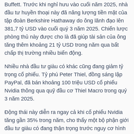
Buffett. Trước khi nghỉ hưu vào cuối năm 2025, nhà
đầu tư huyền thoại này đã nâng lượng tiền mặt của
TÀI
tập đoàn Berkshire Hathaway do ông lãnh đạo lên
CHÍNH
381,7
tỷ USD
vào cuối quý 3 năm 2025. Chiến lược
CÁ
phòng thủ này được cho là đã giúp tài sản của ông
NHÂN
tăng thêm khoảng 21 tỷ
USD trong
năm qua bất
chấp thị trường nhiều biến động.
Nhiều nhà đầu tư giàu có khác cũng đang giảm tỷ
PHÂN
trọng cổ phiếu. Tỷ phú Peter Thiel, đồng sáng lập
TÍCH
PayPal, đã bán khoảng 100
triệu USD
cổ phiếu
VIETSTOCKFINANCE
Nvidia thông qua quỹ đầu cơ Thiel Macro trong quý
3 năm 2025.
Động thái này diễn ra ngay cả khi cổ phiếu Nvidia
VĨ
tăng gần 35% trong năm, cho thấy một bộ phận giới
đầu tư giàu có đang thận trọng trước nguy cơ hình
MÔ