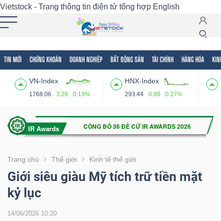
Vietstock - Trang thông tin điện tử tổng hợp
English
TIN MỚI
CHỨNG KHOÁN
DOANH NGHIỆP
BẤT ĐỘNG SẢN
TÀI CHÍNH
HÀNG HÓA
KIN
Tất cả
Tính năng
Ngành
Mã chứng khoán
Lãnh
VN-Index
HNX-Index
Tính
1768.06
3.28
0.19%
293.44
0.80
0.27%
năng
(-)
VIETSTOCK
Trang chủ
Thế giới
Kinh tế thế giới
Giới siêu giàu Mỹ tích trữ tiền mặt
kỷ lục
CHỨNG
KHOÁN
14/06/2026 10:20