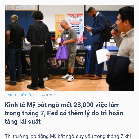
Bài
viết
của
tác
giả
(-)
Báo
cáo
phân
KINH TẾ THẾ GIỚI
07/08 20:45
tích
Kinh tế Mỹ bất ngờ mất 23,000 việc làm
(-)
trong tháng 7, Fed có thêm lý do trì hoãn
tăng lãi suất
Thuật
Thị trường lao động Mỹ bất ngờ suy yếu trong tháng 7 khi