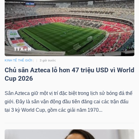
TÀI
CHÍNH
KINH TẾ THẾ GIỚI
3 giờ trước
Chủ sân Azteca lỗ hơn 47 triệu USD vì World
CÔNG
Cup 2026
NGHỆ
Sân Azteca giữ một vị trí đặc biệt trong lịch sử bóng đá thế
THÔNG
giới. Đây là sân vận động đầu tiên đăng cai các trận đấu
TIN
tại 3 kỳ World Cup, gồm các giải năm 1970...