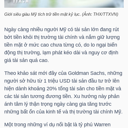
HÀNG
HÓA
Giới siêu giàu Mỹ tích trữ tiền mặt kỷ lục. (Ảnh: THX/TTXVN)
Ngày càng nhiều người Mỹ có tài sản lớn đang rút
bớt tiền khỏi thị trường tài chính và nắm giữ lượng
KINH
tiền mặt ở mức cao chưa từng có, do lo ngại biến
TẾ
động thị trường, lạm phát kéo dài và nguy cơ định
giá tài sản quá cao.
THẾ
Theo khảo sát mới đây của Goldman Sachs, những
người sở hữu từ 1
triệu USD
tài sản đầu tư trở lên
GIỚI
hiện dành khoảng 20% tổng tài sản cho tiền mặt và
các tài sản tương đương tiền. Xu hướng này phản
ánh tâm lý thận trọng ngày càng gia tăng trước
ĐÔNG
những bất ổn của kinh tế và thị trường tài chính Mỹ.
DƯƠNG
Một trong những ví dụ nổi bật là tỷ phú Warren