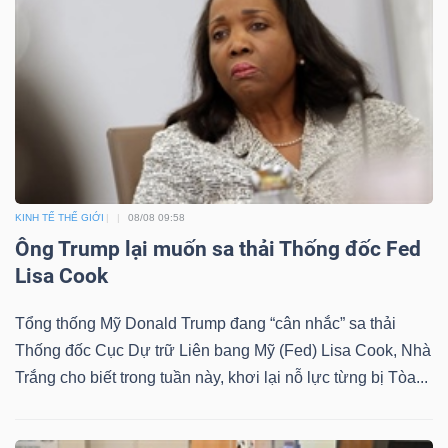
DỊCH
VỤ
TRUYỀN
THÔNG
TIỆN
KINH TẾ THẾ GIỚI
08/08 09:58
ÍCH
Ông Trump lại muốn sa thải Thống đốc Fed
Lisa Cook
Tổng thống Mỹ Donald Trump đang “cân nhắc” sa thải
Thống đốc Cục Dự trữ Liên bang Mỹ (Fed) Lisa Cook, Nhà
BẤT
Trắng cho biết trong tuần này, khơi lại nỗ lực từng bị Tòa...
ĐỘNG
SẢN