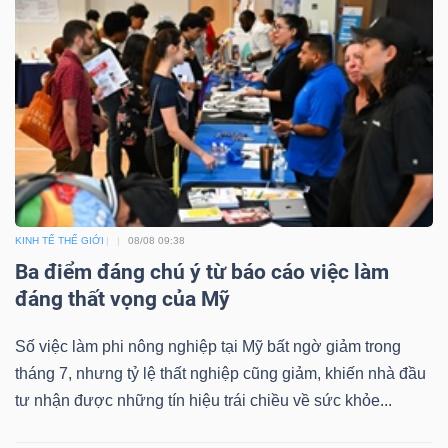
Mã
chứng
khoán
(-)
Tất cả
Cổ phiếu
Chỉ số
Chứng chỉ quỹ
Chứng 
Lãnh
đạo
KINH TẾ THẾ GIỚI
08/08 09:38
(-)
Ba điểm đáng chú ý từ báo cáo việc làm
đáng thất vọng của Mỹ
Tất cả
Người nội bộ
Người liên quan
Cổ đông lớn
Số việc làm phi nông nghiệp tại Mỹ bất ngờ giảm trong
Tin
tháng 7, nhưng tỷ lệ thất nghiệp cũng giảm, khiến nhà đầu
tức
tư nhận được những tín hiệu trái chiều về sức khỏe...
(-)