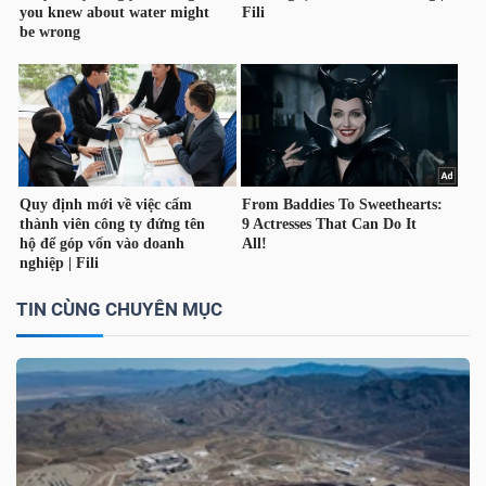
NGUYÊN
VẬT
LIỆU
CÔNG
NGHIỆP
TIN CÙNG CHUYÊN MỤC
TIÊU
DÙNG
KHÔNG
THIẾT