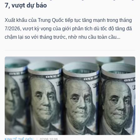
7, vượt dự báo
Xuất khẩu của Trung Quốc tiếp tục tăng mạnh trong tháng
7/2026, vượt kỳ vọng của giới phân tích dù tốc độ tăng đã
Dữ
chậm lại so với tháng trước, nhờ nhu cầu toàn cầu...
liệu
tài
chính
KINH TẾ THẾ GIỚI
07/08 10:06