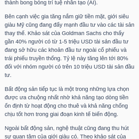
thành bong bóng trí tuệ nhân tạo (AI).
Bên cạnh việc gia tăng nắm giữ tiền mặt, giới siêu
NGÀNH
giàu Mỹ cũng đang đẩy mạnh đầu tư vào các tài sản
thay thế. Khảo sát của Goldman Sachs cho thấy
gần 40% người có từ 1-5
triệu USD
tài sản đầu tư
đang sở hữu các khoản đầu tư ngoài cổ phiếu và
DOANH
trái phiếu truyền thống. Tỷ lệ này tăng lên tới 80%
NGHIỆP
đối với nhóm người có trên 10
triệu USD
tài sản đầu
tư.
Bất động sản tiếp tục là một trong những lựa chọn
CỔ
được ưa chuộng nhất nhờ khả năng tạo dòng tiền
PHIẾU
ổn định từ hoạt động cho thuê và khả năng chống
chịu tốt hơn trong giai đoạn kinh tế biến động.
PHÁI
Ngoài bất động sản, nghệ thuật cũng đang thu hút
SINH
sự quan tâm của giới giàu có. Theo khảo sát của