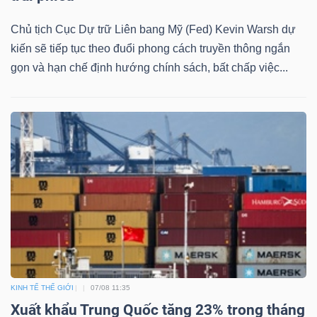
Chủ tịch Cục Dự trữ Liên bang Mỹ (Fed) Kevin Warsh dự
kiến sẽ tiếp tục theo đuổi phong cách truyền thông ngắn
gọn và hạn chế định hướng chính sách, bất chấp việc...
Công
cụ
đầu
tư
Truyền
thông
tài
KINH TẾ THẾ GIỚI
07/08 11:35
chính
Xuất khẩu Trung Quốc tăng 23% trong tháng