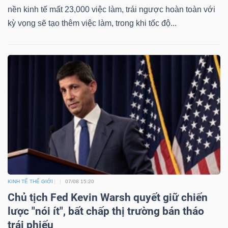
ngữ
nền kinh tế mất 23,000 việc làm, trái ngược hoàn toàn với
(-)
kỳ vọng sẽ tạo thêm việc làm, trong khi tốc độ...
Dịch
vụ
(-)
Đào
tạo
KINH TẾ THẾ GIỚI
07/08 15:20
Chủ tịch Fed Kevin Warsh quyết giữ chiến
Sách
lược "nói ít", bất chấp thị trường bán tháo
tài
trái phiếu
chính