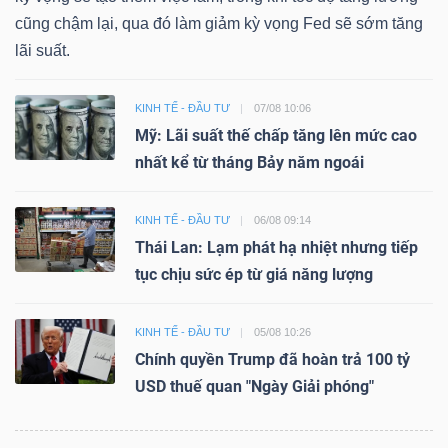
cũng chậm lại, qua đó làm giảm kỳ vọng Fed sẽ sớm tăng
lãi suất.
KINH TẾ - ĐẦU TƯ
07/08 10:06
Mỹ: Lãi suất thế chấp tăng lên mức cao
nhất kể từ tháng Bảy năm ngoái
KINH TẾ - ĐẦU TƯ
06/08 09:14
Thái Lan: Lạm phát hạ nhiệt nhưng tiếp
tục chịu sức ép từ giá năng lượng
KINH TẾ - ĐẦU TƯ
05/08 10:26
Chính quyền Trump đã hoàn trả 100 tỷ
USD thuế quan "Ngày Giải phóng"