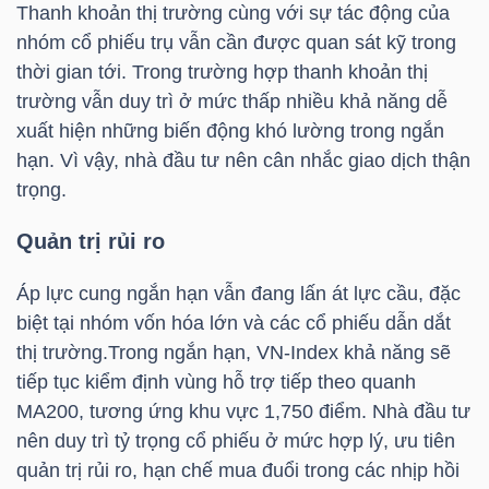
Thanh khoản thị trường cùng với sự tác động của
NGUYÊN
nhóm cổ phiếu trụ vẫn cần được quan sát kỹ trong
VẬT
thời gian tới. Trong trường hợp thanh khoản thị
LIỆU
trường vẫn duy trì ở mức thấp nhiều khả năng dễ
xuất hiện những biến động khó lường trong ngắn
hạn. Vì vậy, nhà đầu tư nên cân nhắc giao dịch thận
trọng.
CÔNG
Quản trị rủi ro
NGHIỆP
Áp lực cung ngắn hạn vẫn đang lấn át lực cầu, đặc
biệt tại nhóm vốn hóa lớn và các cổ phiếu dẫn dắt
thị trường.Trong ngắn hạn,
VN-Index
khả năng sẽ
TIÊU
tiếp tục kiểm định vùng hỗ trợ tiếp theo quanh
DÙNG
MA200, tương ứng khu vực 1,750 điểm. Nhà đầu tư
KHÔNG
nên duy trì tỷ trọng cổ phiếu ở mức hợp lý, ưu tiên
THIẾT
quản trị rủi ro, hạn chế mua đuổi trong các nhịp hồi