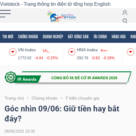
Vietstock - Trang thông tin điện tử tổng hợp
English
TIN MỚI
CHỨNG KHOÁN
DOANH NGHIỆP
BẤT ĐỘNG SẢN
TÀI CHÍNH
HÀNG HÓA
KIN
Tất cả
Tính năng
Ngành
Mã chứng khoán
Lãnh
VN-Index
HNX-Index
Tính
1772.02
-4.44
-0.25%
292.76
-0.83
-0.28%
năng
(-)
VIETSTOCK
Trang chủ
Chứng khoán
Ý kiến chuyên gia
Góc nhìn 09/06: Giữ tiền hay bắt
đáy?
CHỨNG
KHOÁN
08/06/2026 19:30