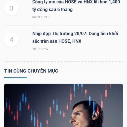
Công ty mẹ của HOSE và HNX lãi hơn 1,400
3
Mã
tỷ đồng sau 6 tháng
chứng
04/08 18:39
khoán
(-)
Nhịp đập Thị trường 28/07: Dòng tiền khởi
4
sắc trên sàn HOSE, HNX
Tất cả
Cổ phiếu
Chỉ số
Chứng chỉ quỹ
Chứng 
28/07 16:47
Lãnh
đạo
TIN CÙNG CHUYÊN MỤC
(-)
Tất cả
Người nội bộ
Người liên quan
Cổ đông lớn
Tin
tức
(-)