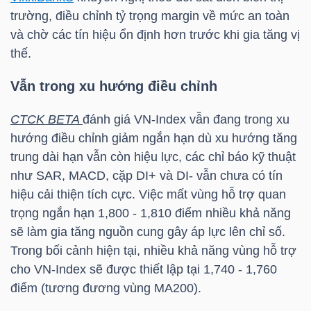
LIỆU
trường, điều chỉnh tỷ trọng margin về mức an toàn
và chờ các tín hiệu ổn định hơn trước khi gia tăng vị
Ngành
thế.
(-)
Vẫn trong xu hướng điều chỉnh
VS-
SECTOR
CTCK BETA
đánh giá
VN-Index
vẫn đang trong xu
hướng điều chỉnh giảm ngắn hạn dù xu hướng tăng
trung dài hạn vẫn còn hiệu lực, các chỉ báo kỹ thuật
như SAR, MACD, cặp DI+ và DI- vẫn chưa có tín
hiệu cải thiện tích cực. Việc mất vùng hỗ trợ quan
trọng ngắn hạn 1,800 - 1,810 điểm nhiều khả năng
NĂNG
sẽ làm gia tăng nguồn cung gây áp lực lên chỉ số.
LƯỢNG
Trong bối cảnh hiện tại, nhiều khả năng vùng hỗ trợ
cho
VN-Index
sẽ được thiết lập tại 1,740 - 1,760
điểm (tương đương vùng MA200).