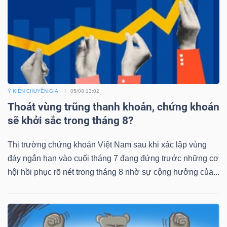
ngữ
(-)
Dịch
vụ
(-)
Ý KIẾN CHUYÊN GIA
05/08 13:02
Thoát vùng trũng thanh khoản, chứng khoán
Đào
sẽ khởi sắc trong tháng 8?
tạo
Thị trường chứng khoán Việt Nam sau khi xác lập vùng
đáy ngắn hạn vào cuối tháng 7 đang đứng trước những cơ
hội hồi phục rõ nét trong tháng 8 nhờ sự cộng hưởng của...
Sách
tài
chính