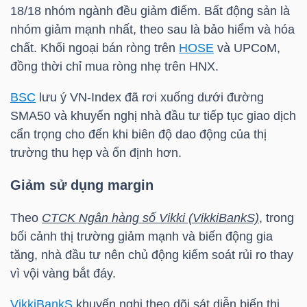
18/18 nhóm ngành đều giảm điểm. Bất động sản là
nhóm giảm mạnh nhất, theo sau là bảo hiểm và hóa
chất. Khối ngoại bán ròng trên
HOSE
và UPCoM,
TRÁI
đồng thời chỉ mua ròng nhẹ trên HNX.
PHIẾU
BSC
lưu ý
VN-Index
đã rơi xuống dưới đường
SMA50 và khuyến nghị nhà đầu tư tiếp tục giao dịch
cẩn trọng cho đến khi biên độ dao động của thị
CÔNG
trường thu hẹp và ổn định hơn.
CỤ
ĐẦU
Giảm sử dụng margin
TƯ
Theo
CTCK Ngân hàng số Vikki (VikkiBankS)
, trong
bối cảnh thị trường giảm mạnh và biến động gia
tăng, nhà đầu tư nên chủ động kiểm soát rủi ro thay
TRUY
vì vội vàng bắt đáy.
XUẤT
DỮ
VikkiBankS
khuyến nghị theo dõi sát diễn biến thị