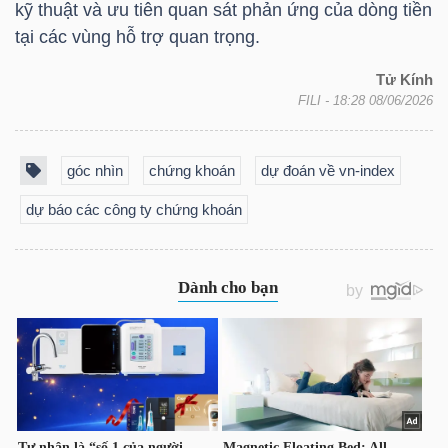
kỹ thuật và ưu tiên quan sát phản ứng của dòng tiền
YẾU
tại các vùng hỗ trợ quan trọng.
Tử Kính
FILI
- 18:28 08/06/2026
TIÊU
DÙNG
góc nhìn
chứng khoán
dự đoán về vn-index
THIẾT
dự báo các công ty chứng khoán
YẾU
CHĂM
SÓC
SỨC
KHỎE