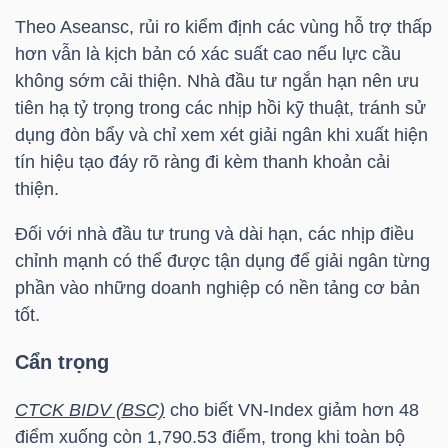
Theo Aseansc, rủi ro kiểm định các vùng hỗ trợ thấp
hơn vẫn là kịch bản có xác suất cao nếu lực cầu
NGÀNH
không sớm cải thiện. Nhà đầu tư ngắn hạn nên ưu
tiên hạ tỷ trọng trong các nhịp hồi kỹ thuật, tránh sử
dụng đòn bẩy và chỉ xem xét giải ngân khi xuất hiện
tín hiệu tạo đáy rõ ràng đi kèm thanh khoản cải
DOANH
thiện.
NGHIỆP
Đối với nhà đầu tư trung và dài hạn, các nhịp điều
chỉnh mạnh có thể được tận dụng để giải ngân từng
CỔ
phần vào những doanh nghiệp có nền tảng cơ bản
tốt.
PHIẾU
Cẩn trọng
PHÁI
CTCK BIDV (BSC)
cho biết
VN-Index
giảm hơn 48
SINH
điểm xuống còn 1,790.53 điểm, trong khi toàn bộ