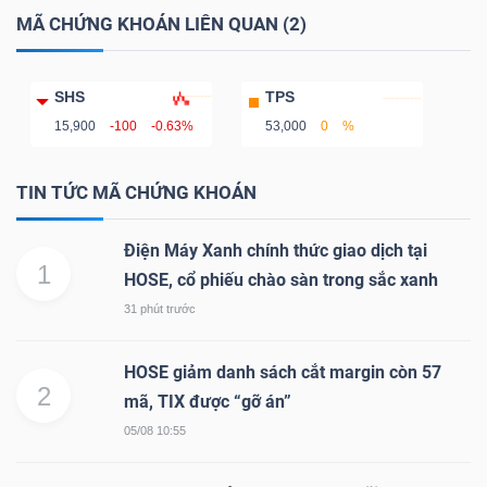
DỊCH
MÃ CHỨNG KHOÁN LIÊN QUAN (2)
VỤ
TRUYỀN
THÔNG
SHS
TPS
15,900
-100
-0.63%
53,000
0
%
TIN TỨC MÃ CHỨNG KHOÁN
TIỆN
Điện Máy Xanh chính thức giao dịch tại
ÍCH
1
HOSE, cổ phiếu chào sàn trong sắc xanh
31 phút trước
HOSE giảm danh sách cắt margin còn 57
2
BẤT
mã, TIX được “gỡ án”
ĐỘNG
05/08 10:55
SẢN