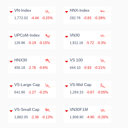
VN-Index
HNX-Index
1,772.02
-4.44
-0.25%
292.76
-0.83
-0.28%
UPCoM-Index
VN30
126.96
-0.19
-0.15%
1,911.16
-5.72
-0.3%
HNX30
VS 100
456.18
-2.76
-0.6%
444.10
-0.93
-0.21%
VS-Large Cap
VS-Mid Cap
641.90
-1.27
-0.2%
1,264.33
-0.67
-0.05%
VS-Small Cap
VN30F1M
1,882.05
-2.36
-0.13%
1,908.90
-4.90
-0.26%