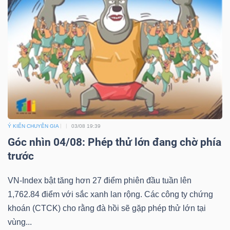
Công
cụ
đầu
tư
Ý KIẾN CHUYÊN GIA
03/08 19:39
Góc nhìn 04/08: Phép thử lớn đang chờ phía
trước
Truyền
VN-Index bật tăng hơn 27 điểm phiên đầu tuần lên
thông
1,762.84 điểm với sắc xanh lan rộng. Các công ty chứng
tài
khoán (CTCK) cho rằng đà hồi sẽ gặp phép thử lớn tại
chính
vùng...