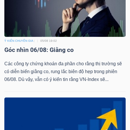
Bài
viết
của
tác
Ý KIẾN CHUYÊN GIA
05/08 19:02
giả
Góc nhìn 06/08: Giằng co
(-)
Các công ty chứng khoán đa phần cho rằng thị trường sẽ
Báo
có diễn biến giằng co, rung lắc biên độ hẹp trong phiên
cáo
06/08. Dù vậy, vẫn có ý kiến tin rằng VN-Index sẽ...
phân
tích
(-)
Thuật