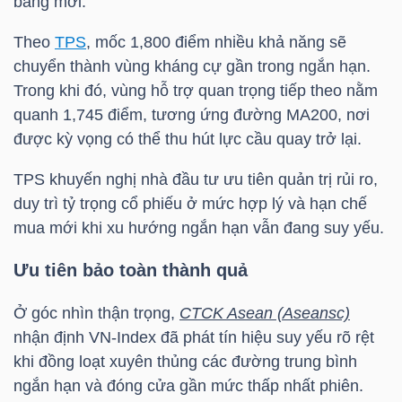
bằng mới.
Theo
TPS
, mốc 1,800 điểm nhiều khả năng sẽ
TÀI
chuyển thành vùng kháng cự gần trong ngắn hạn.
CHÍNH
Trong khi đó, vùng hỗ trợ quan trọng tiếp theo nằm
CÁ
quanh 1,745 điểm, tương ứng đường MA200, nơi
NHÂN
được kỳ vọng có thể thu hút lực cầu quay trở lại.
TPS
khuyến nghị nhà đầu tư ưu tiên quản trị rủi ro,
PHÂN
duy trì tỷ trọng cổ phiếu ở mức hợp lý và hạn chế
TÍCH
mua mới khi xu hướng ngắn hạn vẫn đang suy yếu.
VIETSTOCKFINANCE
Ưu tiên bảo toàn thành quả
Ở góc nhìn thận trọng,
CTCK Asean (Aseansc)
nhận định
VN-Index
đã phát tín hiệu suy yếu rõ rệt
VĨ
khi đồng loạt xuyên thủng các đường trung bình
MÔ
ngắn hạn và đóng cửa gần mức thấp nhất phiên.