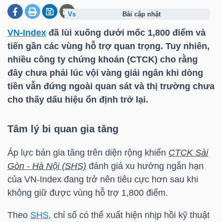
bài cập nhật
VN-Index
đã lùi xuống dưới mốc 1,800 điểm và
DOANH
tiến gần các vùng hỗ trợ quan trọng. Tuy nhiên,
NGHIỆP
nhiều công ty chứng khoán (CTCK) cho rằng
đây chưa phải lúc vội vàng giải ngân khi dòng
tiền vẫn đứng ngoài quan sát và thị trường chưa
BẤT
cho thấy dấu hiệu ổn định trở lại.
ĐỘNG
SẢN
Tâm lý bi quan gia tăng
Áp lực bán gia tăng trên diện rộng khiến
CTCK Sài
Gòn - Hà Nội (SHS)
đánh giá xu hướng ngắn hạn
TÀI
của
VN-Index
đang trở nên tiêu cực hơn sau khi
CHÍNH
không giữ được vùng hỗ trợ 1,800 điểm.
Theo
SHS
, chỉ số có thể xuất hiện nhịp hồi kỹ thuật