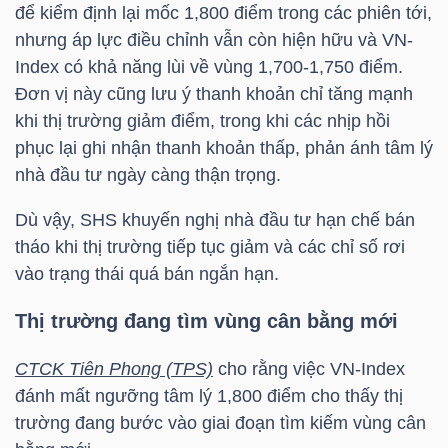
HÀNG
để kiểm định lại mốc 1,800 điểm trong các phiên tới,
nhưng áp lực điều chỉnh vẫn còn hiện hữu và
VN-
HÓA
Index
có khả năng lùi về vùng 1,700-1,750 điểm.
Đơn vị này cũng lưu ý thanh khoản chỉ tăng mạnh
khi thị trường giảm điểm, trong khi các nhịp hồi
KINH
phục lại ghi nhận thanh khoản thấp, phản ánh tâm lý
TẾ
nhà đầu tư ngày càng thận trọng.
Dù vậy,
SHS
khuyến nghị nhà đầu tư hạn chế bán
tháo khi thị trường tiếp tục giảm và các chỉ số rơi
THẾ
vào trạng thái quá bán ngắn hạn.
GIỚI
Thị trường đang tìm vùng cân bằng mới
CTCK Tiên Phong (TPS)
cho rằng việc
VN-Index
ĐÔNG
đánh mất ngưỡng tâm lý 1,800 điểm cho thấy thị
DƯƠNG
trường đang bước vào giai đoạn tìm kiếm vùng cân