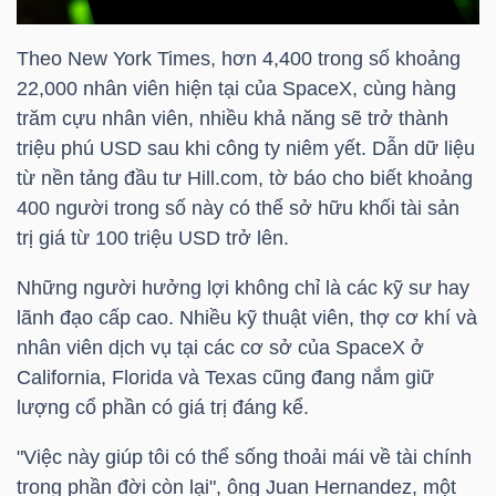
HÀNG
HÓA
Theo New York Times, hơn 4,400 trong số khoảng
22,000 nhân viên hiện tại của SpaceX, cùng hàng
trăm cựu nhân viên, nhiều khả năng sẽ trở thành
triệu phú USD sau khi công ty niêm yết. Dẫn dữ liệu
KINH
từ nền tảng đầu tư Hill.com, tờ báo cho biết khoảng
TẾ
400 người trong số này có thể sở hữu khối tài sản
trị giá từ 100
triệu USD
trở lên.
THẾ
Những người hưởng lợi không chỉ là các kỹ sư hay
GIỚI
lãnh đạo cấp cao. Nhiều kỹ thuật viên, thợ cơ khí và
nhân viên dịch vụ tại các cơ sở của SpaceX ở
California, Florida và Texas cũng đang nắm giữ
lượng cổ phần có giá trị đáng kể.
ĐÔNG
DƯƠNG
"Việc này giúp tôi có thể sống thoải mái về tài chính
trong phần đời còn lại", ông Juan Hernandez, một