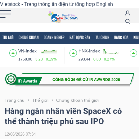
Vietstock - Trang thông tin điện tử tổng hợp
English
TIN MỚI
CHỨNG KHOÁN
DOANH NGHIỆP
BẤT ĐỘNG SẢN
TÀI CHÍNH
HÀNG HÓA
KIN
Tất cả
Tính năng
Ngành
Mã chứng khoán
Lãnh
VN-Index
HNX-Index
Tính
1768.06
3.28
0.19%
293.44
0.80
0.27%
năng
(-)
VIETSTOCK
Trang chủ
Thế giới
Chứng khoán thế giới
Hàng ngàn nhân viên SpaceX có
thể thành triệu phú sau IPO
CHỨNG
KHOÁN
12/06/2026 07:34