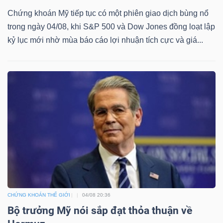
Chứng khoán Mỹ tiếp tục có một phiên giao dịch bùng nổ
trong ngày 04/08, khi S&P 500 và Dow Jones đồng loạt lập
kỷ lục mới nhờ mùa báo cáo lợi nhuận tích cực và giá...
Dữ
liệu
tài
chính
CHỨNG KHOÁN THẾ GIỚI
04/08 20:36
Bộ trưởng Mỹ nói sắp đạt thỏa thuận về