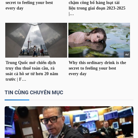
NGUYÊN
VẬT
LIỆU
CÔNG
NGHIỆP
TIN CÙNG CHUYÊN MỤC
TIÊU
DÙNG
KHÔNG
THIẾT