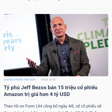
ngữ
(-)
Dịch
vụ
(-)
Đào
tạo
CHỨNG KHOÁN THẾ GIỚI
05/08 10:26
Tỷ phú Jeff Bezos bán 15 triệu cổ phiếu
Amazon trị giá hơn 4 tỷ USD
Sách
tài
Theo hồ sơ Form 144 công bố ngày 4/8, số cổ phiếu sẽ
chính