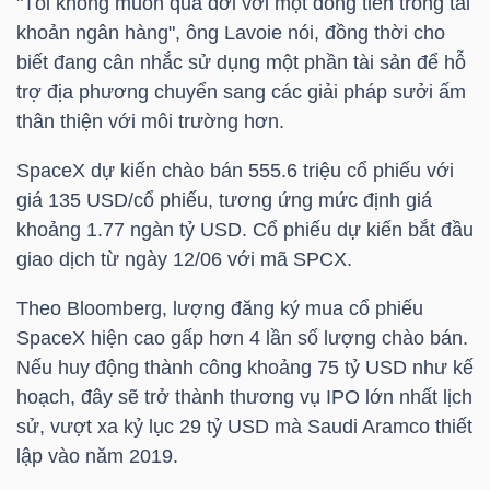
"Tôi không muốn qua đời với một đống tiền trong tài
khoản ngân hàng", ông Lavoie nói, đồng thời cho
biết đang cân nhắc sử dụng một phần tài sản để hỗ
NGÀNH
trợ địa phương chuyển sang các giải pháp sưởi ấm
thân thiện với môi trường hơn.
SpaceX dự kiến chào bán 555.6 triệu cổ phiếu với
DOANH
giá 135 USD/cổ phiếu, tương ứng mức định giá
NGHIỆP
khoảng 1.77 ngàn
tỷ USD
. Cổ phiếu dự kiến bắt đầu
giao dịch từ ngày 12/06 với mã SPCX.
Theo Bloomberg, lượng đăng ký mua cổ phiếu
CỔ
SpaceX hiện cao gấp hơn 4 lần số lượng chào bán.
PHIẾU
Nếu huy động thành công khoảng 75
tỷ USD
như kế
hoạch, đây sẽ trở thành thương vụ IPO lớn nhất lịch
sử, vượt xa kỷ lục 29
tỷ USD
mà Saudi Aramco thiết
PHÁI
lập vào năm 2019.
SINH