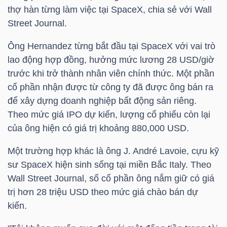
thợ hàn từng làm việc tại SpaceX, chia sẻ với Wall
Street Journal.
TÀI
CHÍNH
Ông Hernandez từng bắt đầu tại SpaceX với vai trò
CÁ
lao động hợp đồng, hưởng mức lương 28 USD/giờ
NHÂN
trước khi trở thành nhân viên chính thức. Một phần
cổ phần nhận được từ công ty đã được ông bán ra
để xây dựng doanh nghiệp bất động sản riêng.
Theo mức giá IPO dự kiến, lượng cổ phiếu còn lại
PHÂN
của ông hiện có giá trị khoảng 880,000 USD.
TÍCH
VIETSTOCKFINANCE
Một trường hợp khác là ông J. André Lavoie, cựu kỹ
sư SpaceX hiện sinh sống tại miền Bắc Italy. Theo
Wall Street Journal, số cổ phần ông nắm giữ có giá
trị hơn 28
triệu USD
theo mức giá chào bán dự
VĨ
kiến.
MÔ