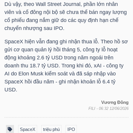
Dù vậy, theo Wall Street Journal, phần lớn nhân
viên và cổ đông nội bộ sẽ chưa thể bán ngay lượng
cổ phiếu đang nắm giữ do các quy định hạn chế
TRÁI
chuyển nhượng sau IPO.
PHIẾU
SpaceX hiện vẫn đang ghi nhận thua lỗ. Theo hồ sơ
gửi cơ quan quản lý hồi tháng 5, công ty lỗ hoạt
động khoảng 2.6 tỷ
USD trong
năm ngoái trên
CÔNG
doanh thu 18.7
tỷ USD
. Trong khi đó, xAI - công ty
CỤ
AI do Elon Musk kiểm soát và đã sáp nhập vào
ĐẦU
SpaceX hồi đầu năm - ghi nhận khoản lỗ 6.4
tỷ
TƯ
USD
.
Vương Đông
FILI
- 06:32 12/06/2026
TRUY
XUẤT
DỮ
SpaceX
triệu phú
IPO