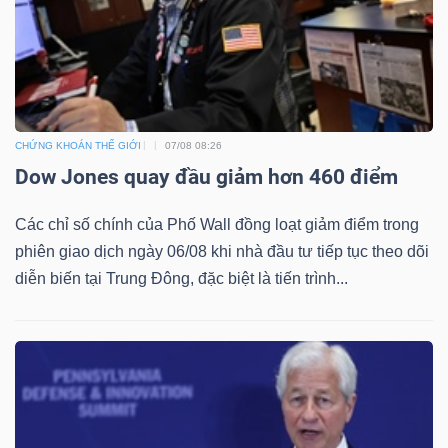
YẾU
TIÊU
CHỨNG KHOÁN THẾ GIỚI
07/08 08:26
DÙNG
Dow Jones quay đầu giảm hơn 460 điểm
THIẾT
YẾU
Các chỉ số chính của Phố Wall đồng loạt giảm điểm trong
phiên giao dịch ngày 06/08 khi nhà đầu tư tiếp tục theo dõi
diễn biến tại Trung Đông, đặc biệt là tiến trình...
CHĂM
SÓC
SỨC
KHỎE