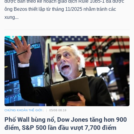
được bán theo kế hoạch giao dịch Rule 10b5-1 đã được
ông Bezos thiết lập từ tháng 11/2025 nhằm tránh các
xung...
Công
cụ
đầu
tư
Truyền
thông
CHỨNG KHOÁN THẾ GIỚI
05/08 08:19
tài
Phố Wall bùng nổ, Dow Jones tăng hơn 900
chính
điểm, S&P 500 lần đầu vượt 7,700 điểm