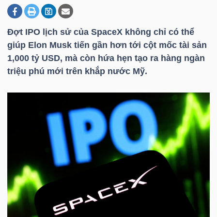
Đợt IPO lịch sử của SpaceX không chỉ có thể
DOANH
giúp Elon Musk tiến gần hơn tới cột mốc tài sản
NGHIỆP
1,000
tỷ USD
, mà còn hứa hẹn tạo ra hàng ngàn
triệu phú mới trên khắp nước Mỹ.
BẤT
ĐỘNG
SẢN
TÀI
CHÍNH