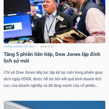
DỊCH
VỤ
TRUYỀN
THÔNG
CHỨNG KHOÁN THẾ GIỚI
06/08 07:37
TIỆN
Tăng 5 phiên liên tiếp, Dow Jones lập đỉnh
ÍCH
lịch sử mới
Chỉ số Dow Jones tiếp tục lập kỷ lục mới trong phiên giao
dịch ngày 05/08, được hỗ trợ bởi kết quả kinh doanh tích
cực của doanh nghiệp và đà tăng mạnh của cổ phiếu...
BẤT
ĐỘNG
SẢN