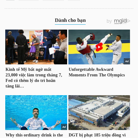
LIỆU
Ngành
(-)
VS-
SECTOR
NĂNG
LƯỢNG