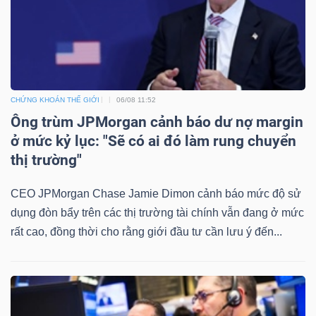
TÀI
CHÍNH
CHỨNG KHOÁN THẾ GIỚI
06/08 11:52
Ông trùm JPMorgan cảnh báo dư nợ margin
ở mức kỷ lục: "Sẽ có ai đó làm rung chuyển
thị trường"
CÔNG
NGHỆ
CEO JPMorgan Chase Jamie Dimon cảnh báo mức độ sử
dụng đòn bẩy trên các thị trường tài chính vẫn đang ở mức
THÔNG
rất cao, đồng thời cho rằng giới đầu tư cần lưu ý đến...
TIN