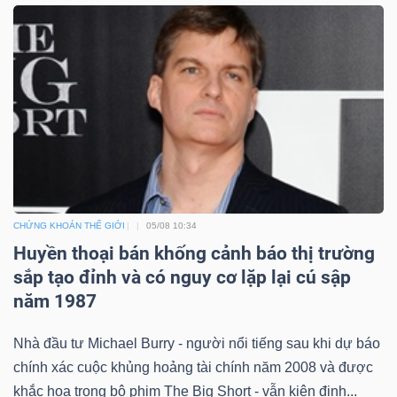
Bài
viết
của
tác
giả
(-)
Báo
CHỨNG KHOÁN THẾ GIỚI
05/08 10:34
cáo
Huyền thoại bán khống cảnh báo thị trường
phân
sắp tạo đỉnh và có nguy cơ lặp lại cú sập
tích
năm 1987
(-)
Nhà đầu tư Michael Burry - người nổi tiếng sau khi dự báo
chính xác cuộc khủng hoảng tài chính năm 2008 và được
Thuật
khắc họa trong bộ phim The Big Short - vẫn kiên định...