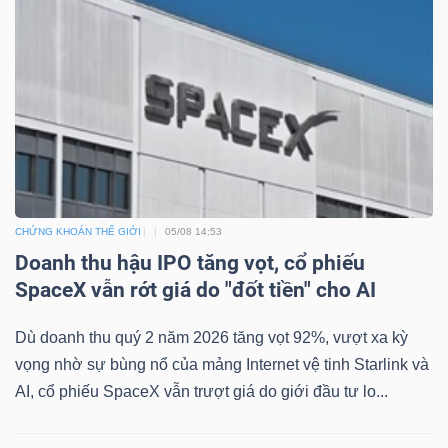
Mã
chứng
khoán
(-)
Tất cả
Cổ phiếu
Chỉ số
Chứng chỉ quỹ
Chứng 
Lãnh
CHỨNG KHOÁN THẾ GIỚI
05/08 14:53
đạo
Doanh thu hậu IPO tăng vọt, cổ phiếu
(-)
SpaceX vẫn rớt giá do "đốt tiền" cho AI
Tất cả
Người nội bộ
Người liên quan
Cổ đông lớn
Dù doanh thu quý 2 năm 2026 tăng vọt 92%, vượt xa kỳ
Tin
vọng nhờ sự bùng nổ của mảng Internet vệ tinh Starlink và
tức
AI, cổ phiếu SpaceX vẫn trượt giá do giới đầu tư lo...
(-)