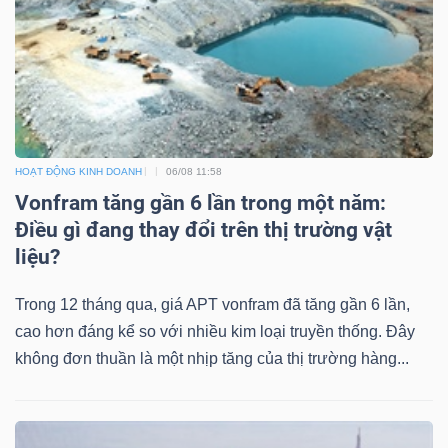
Bài
viết
của
tác
giả
(-)
HOẠT ĐỘNG KINH DOANH
06/08 11:58
Vonfram tăng gần 6 lần trong một năm:
Điều gì đang thay đổi trên thị trường vật
Báo
liệu?
cáo
phân
Trong 12 tháng qua, giá APT vonfram đã tăng gần 6 lần,
tích
cao hơn đáng kể so với nhiều kim loại truyền thống. Đây
(-)
không đơn thuần là một nhịp tăng của thị trường hàng...
Thuật