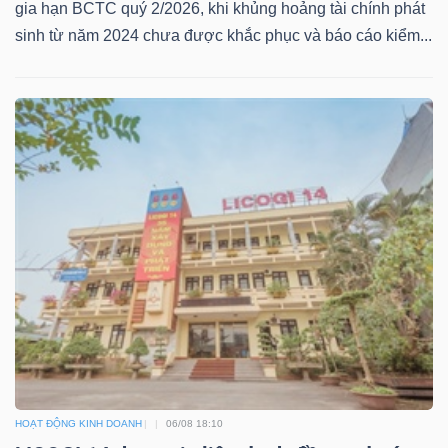
gia hạn BCTC quý 2/2026, khi khủng hoảng tài chính phát
sinh từ năm 2024 chưa được khắc phục và báo cáo kiểm...
NGÀNH
DOANH
NGHIỆP
CỔ
PHIẾU
PHÁI
HOẠT ĐỘNG KINH DOANH
06/08 18:10
SINH