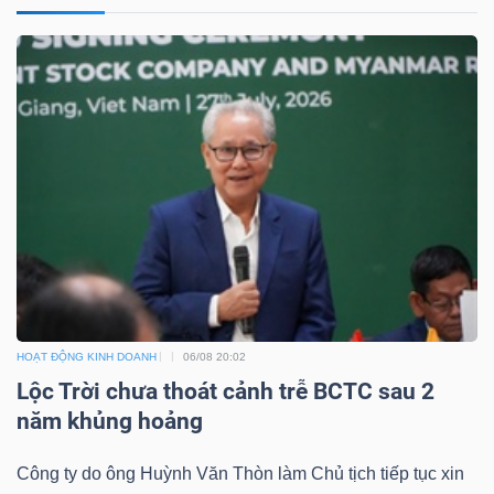
TÀI
CHÍNH
CÁ
NHÂN
PHÂN
TÍCH
VIETSTOCKFINANCE
HOẠT ĐỘNG KINH DOANH
06/08 20:02
Lộc Trời chưa thoát cảnh trễ BCTC sau 2
năm khủng hoảng
VĨ
MÔ
Công ty do ông Huỳnh Văn Thòn làm Chủ tịch tiếp tục xin