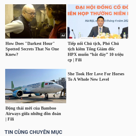
HÀNG
HÓA
KINH
TẾ
THẾ
GIỚI
ĐÔNG
DƯƠNG
TIN CÙNG CHUYÊN MỤC