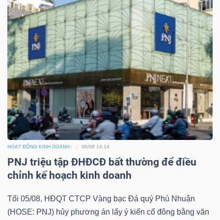
YẾU
TIÊU
DÙNG
THIẾT
YẾU
HOẠT ĐỘNG KINH DOANH
06/08 14:14
PNJ triệu tập ĐHĐCĐ bất thường để điều
CHĂM
chỉnh kế hoạch kinh doanh
SÓC
SỨC
Tối 05/08, HĐQT CTCP Vàng bạc Đá quý Phú Nhuận
KHỎE
(HOSE: PNJ) hủy phương án lấy ý kiến cổ đông bằng văn