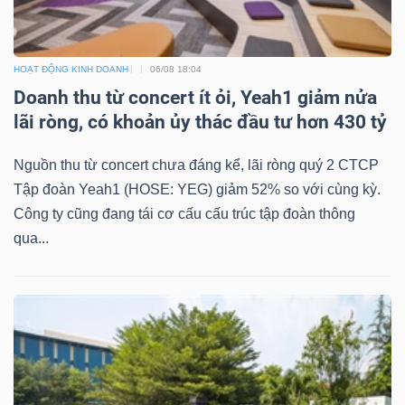
LIỆU
Ngành
HOẠT ĐỘNG KINH DOANH
06/08 18:04
(-)
Doanh thu từ concert ít ỏi, Yeah1 giảm nửa
lãi ròng, có khoản ủy thác đầu tư hơn 430 tỷ
VS-
SECTOR
Nguồn thu từ concert chưa đáng kể, lãi ròng quý 2 CTCP
Tập đoàn Yeah1 (HOSE: YEG) giảm 52% so với cùng kỳ.
Công ty cũng đang tái cơ cấu cấu trúc tập đoàn thông
qua...
NĂNG
LƯỢNG