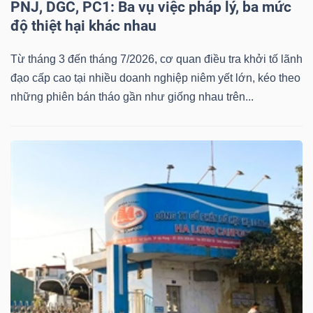
DỊCH
PNJ, DGC, PC1: Ba vụ việc pháp lý, ba mức
VỤ
độ thiệt hại khác nhau
TRUYỀN
Từ tháng 3 đến tháng 7/2026, cơ quan điều tra khởi tố lãnh
THÔNG
đạo cấp cao tại nhiều doanh nghiệp niêm yết lớn, kéo theo
những phiên bán tháo gần như giống nhau trên...
TIỆN
ÍCH
BẤT
ĐỘNG
SẢN