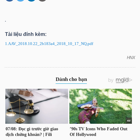
.
DOANH
NGHIỆP
Tài liệu đính kèm:
1.AAV_2018.10.22_2b183a4_2018_10_17_NQ.pdf
HNX
BẤT
AAV: Nghị quyết HĐQT
ĐỘNG
SẢN
TÀI
CHÍNH