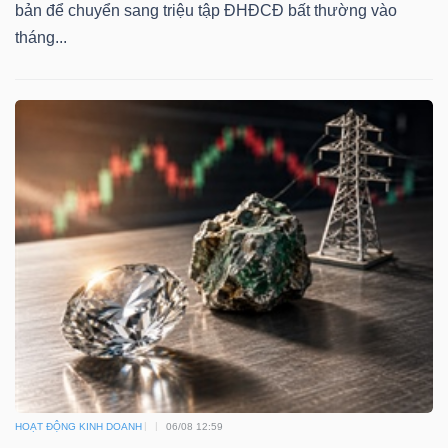
bản để chuyển sang triệu tập ĐHĐCĐ bất thường vào
tháng...
TÀI
CHÍNH
CÔNG
NGHỆ
THÔNG
TIN
HOẠT ĐỘNG KINH DOANH
06/08 12:59