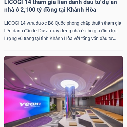
LICOGI 14 tham gia liên danh đầu tư dự án
nhà ở 2,100 tỷ đồng tại Khánh Hòa
TRÁI
LICOGI 14 vừa được Bộ Quốc phòng chấp thuận tham gia
PHIẾU
liên danh đầu tư Dự án xây dựng nhà ở cho gia đình lực
lượng vũ trang tại tỉnh Khánh Hòa với tổng vốn đầu tư...
CÔNG
CỤ
ĐẦU
TƯ
TRUY
XUẤT
DỮ