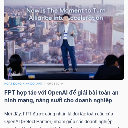
ngữ
(-)
Dịch
vụ
(-)
Đào
tạo
HOẠT ĐỘNG KINH DOANH
06/08 09:44
FPT hợp tác với OpenAI để giải bài toán an
ninh mạng, năng suất cho doanh nghiệp
Sách
Mới đây, FPT được công nhận là đối tác toàn cầu của
tài
OpenAI (Select Partner) nhằm giúp các doanh nghiệp
chính