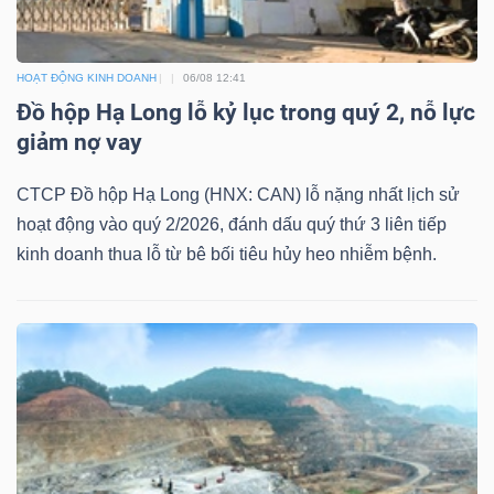
Mã
chứng
HOẠT ĐỘNG KINH DOANH
06/08 12:41
khoán
Đồ hộp Hạ Long lỗ kỷ lục trong quý 2, nỗ lực
(-)
giảm nợ vay
Tất cả
Cổ phiếu
Chỉ số
Chứng chỉ quỹ
Chứng 
CTCP Đồ hộp Hạ Long (HNX: CAN) lỗ nặng nhất lịch sử
hoạt động vào quý 2/2026, đánh dấu quý thứ 3 liên tiếp
Lãnh
kinh doanh thua lỗ từ bê bối tiêu hủy heo nhiễm bệnh.
đạo
(-)
Tất cả
Người nội bộ
Người liên quan
Cổ đông lớn
Tin
tức
(-)