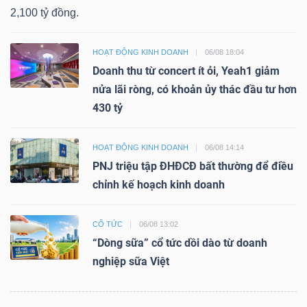
2,100 tỷ đồng.
HOẠT ĐỘNG KINH DOANH
06/08 18:04
Doanh thu từ concert ít ỏi, Yeah1 giảm
nửa lãi ròng, có khoản ủy thác đầu tư hơn
430 tỷ
HOẠT ĐỘNG KINH DOANH
06/08 14:14
PNJ triệu tập ĐHĐCĐ bất thường để điều
chỉnh kế hoạch kinh doanh
CỔ TỨC
06/08 13:02
“Dòng sữa” cổ tức dồi dào từ doanh
nghiệp sữa Việt