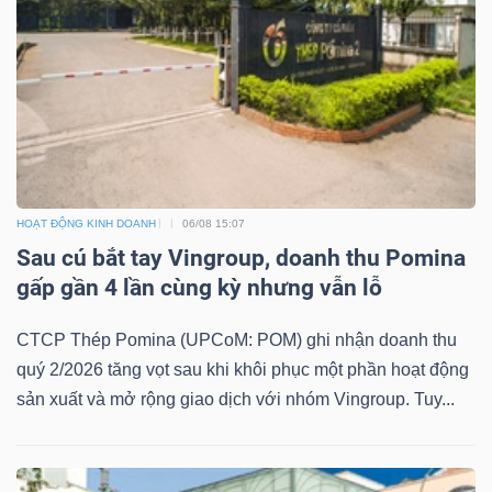
NGUYÊN
VẬT
LIỆU
CÔNG
HOẠT ĐỘNG KINH DOANH
06/08 15:07
NGHIỆP
Sau cú bắt tay Vingroup, doanh thu Pomina
gấp gần 4 lần cùng kỳ nhưng vẫn lỗ
CTCP Thép Pomina (UPCoM: POM) ghi nhận doanh thu
quý 2/2026 tăng vọt sau khi khôi phục một phần hoạt động
TIÊU
sản xuất và mở rộng giao dịch với nhóm Vingroup. Tuy...
DÙNG
KHÔNG
THIẾT