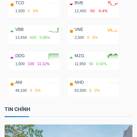
TCD
BVB
1,500
0
0%
12,450
-50
-0.4%
VBB
VNE
13,450
650
5.08%
2,500
0
0%
DDG
MZG
1,000
100
11.11%
11,950
50
0.42%
ANI
NHD
48,100
0
0%
62,000
0
0%
TIN CHÍNH