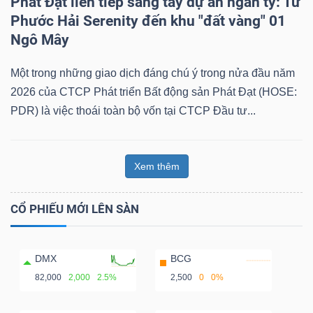
Phát Đạt liên tiếp sang tay dự án ngàn tỷ: Từ
Phước Hải Serenity đến khu "đất vàng" 01
Ngô Mây
Dữ
Một trong những giao dịch đáng chú ý trong nửa đầu năm
liệu
2026 của CTCP Phát triển Bất động sản Phát Đạt (HOSE:
tài
PDR) là việc thoái toàn bộ vốn tại CTCP Đầu tư...
chính
Xem thêm
CỔ PHIẾU MỚI LÊN SÀN
DMX
BCG
82,000
2,000
2.5%
2,500
0
0%